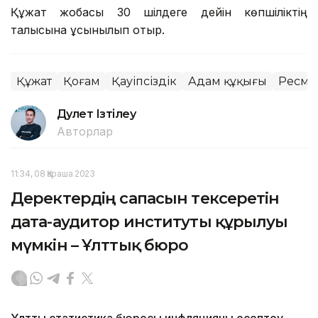
Құжат жобасы 30 шілдеге дейін көпшіліктің
талқысына ұсынылып отыр.
Құжат
Қоғам
Қауіпсіздік
Адам құқығы
Ресми 
Дәулет Ізтілеу
Авторлар
11:34, 08 Қараша 2023
Деректердің сапасын тексеретін
дата-аудитор институты құрылуы
мүмкін – Ұлттық бюро
Ұлттық статистика бюросы инфляцияны есептеу