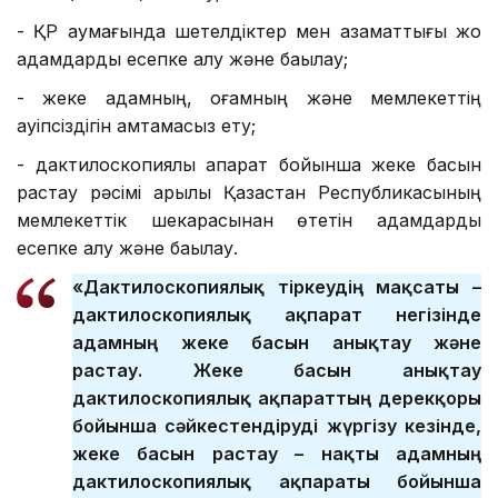
- ҚР аумағында шетелдіктер мен азаматтығы жоқ
адамдарды есепке алу және бақылау;
- жеке адамның, қоғамның және мемлекеттің
қауіпсіздігін қамтамасыз ету;
- дактилоскопиялық ақпарат бойынша жеке басын
растау рәсімі арқылы Қазақстан Республикасының
мемлекеттік шекарасынан өтетін адамдарды
есепке алу және бақылау.
«Дактилоскопиялық тіркеудің мақсаты –
дактилоскопиялық ақпарат негізінде
адамның жеке басын анықтау және
растау. Жеке басын анықтау
дактилоскопиялық ақпараттың дерекқоры
бойынша сәйкестендіруді жүргізу кезінде,
жеке басын растау – нақты адамның
дактилоскопиялық ақпараты бойынша