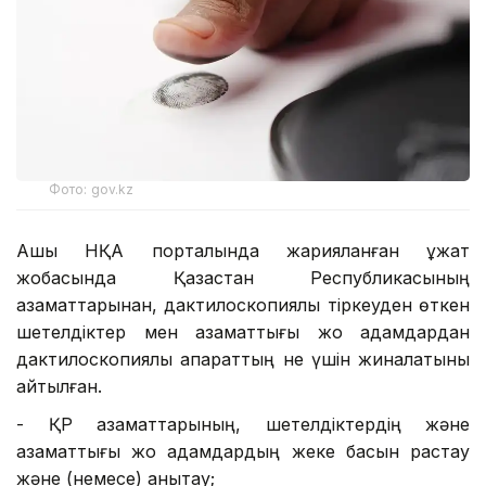
Фото: gov.kz
Ашық НҚА порталында жарияланған құжат
жобасында Қазақстан Республикасының
азаматтарынан, дактилоскопиялық тіркеуден өткен
шетелдіктер мен азаматтығы жоқ адамдардан
дактилоскопиялық ақпараттың не үшін жиналатыны
айтылған.
- ҚР азаматтарының, шетелдіктердің және
азаматтығы жоқ адамдардың жеке басын растау
және (немесе) анықтау;