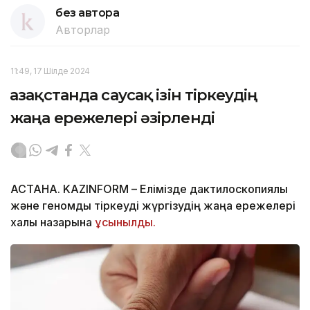
без автора
Авторлар
11:49, 17 Шілде 2024
Қазақстанда саусақ ізін тіркеудің
жаңа ережелері әзірленді
АСТАНА. KAZINFORM – Елімізде дактилоскопиялық
және геномдық тіркеуді жүргізудің жаңа ережелері
халық назарына
ұсынылды.