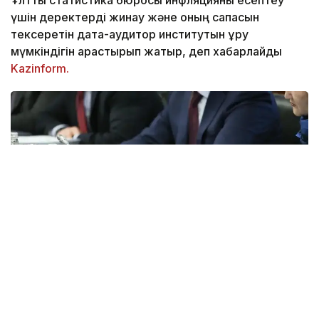
үшін деректерді жинау және оның сапасын
тексеретін дата-аудитор институтын құру
мүмкіндігін қарастырып жатыр, деп хабарлайды
Kazinform.
Фото: Мухтор Холдорбеков/Kazinform
«Біз мемлекеттік органдардың 150 дерек
базасының және 3 000 астам