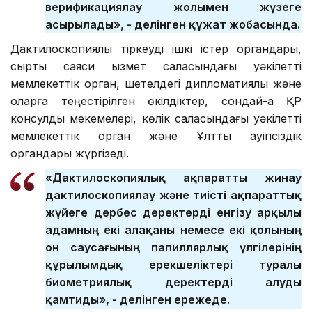
верификациялау жолымен жүзеге
асырылады», - делінген құжат жобасында.
Дактилоскопиялық тіркеуді ішкі істер органдары,
сыртқы саяси қызмет саласындағы уәкілетті
мемлекеттік орган, шетелдегі дипломатиялық және
оларға теңестірілген өкілдіктер, сондай-ақ ҚР
консулдық мекемелері, көлік саласындағы уәкілетті
мемлекеттік орган және Ұлттық қауіпсіздік
органдары жүргізеді.
«Дактилоскопиялық ақпаратты жинау
дактилоскопиялау және тиісті ақпараттық
жүйеге дербес деректерді енгізу арқылы
адамның екі алақаны немесе екі қолының
он саусағының папиллярлық үлгілерінің
құрылымдық ерекшеліктері туралы
биометриялық деректерді алуды
қамтиды», - делінген ережеде.