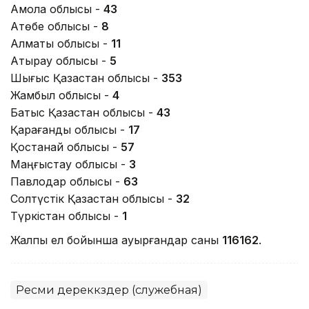
Ақмола облысы -
43
Ақтөбе облысы -
8
Алматы облысы -
11
Атырау облысы -
5
Шығыс Қазақстан облысы -
353
Жамбыл облысы -
4
Батыс Қазақстан облысы -
43
Қарағанды облысы -
17
Қостанай облысы -
57
Маңғыстау облысы -
3
Павлодар облысы -
63
Солтүстік Қазақстан облысы -
32
Түркістан облысы -
1
Жалпы ел бойынша ауырғандар саны
116162
.
Ресми дереккөздер (служебная)