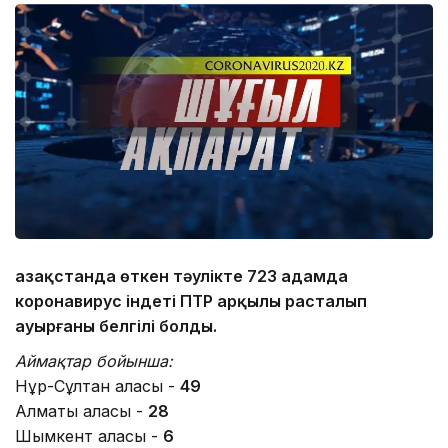
Қазақстанда өткен тәулікте 723 адамда
коронавирус індеті ПТР арқылы расталып
ауырғаны белгілі болды.
Аймақтар бойынша:
Нұр-Сұлтан қаласы -
49
Алматы қаласы -
28
Шымкент қаласы -
6