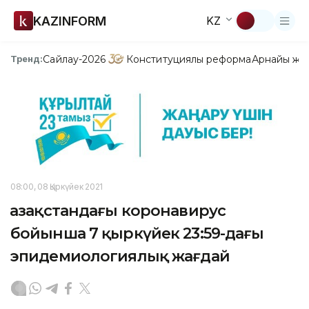
KAZINFORM
KZ
Сайлау-2026
Конституциялық реформа
Арнайы жо
Тренд:
08:00, 08 Қыркүйек 2021
Қазақстандағы коронавирус
бойынша 7 қыркүйек 23:59-дағы
эпидемиологиялық жағдай