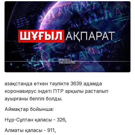
Қазақстанда өткен тәулікте 3639 адамда
коронавирус індеті ПТР арқылы расталып
ауырғаны белгілі болды.
Аймақтар бойынша:
Нұр-Сұлтан қаласы - 326,
Алматы қаласы - 911,