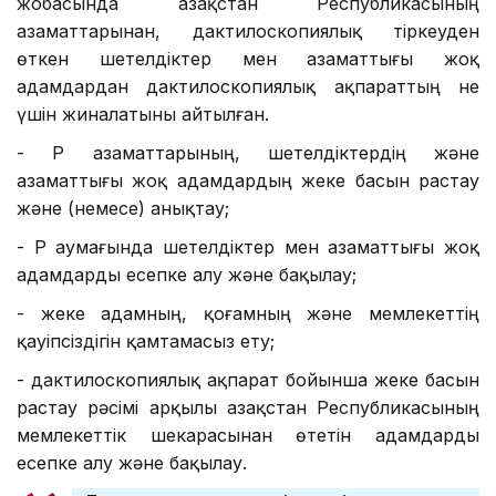
жобасында Қазақстан Республикасының
азаматтарынан, дактилоскопиялық тіркеуден
өткен шетелдіктер мен азаматтығы жоқ
адамдардан дактилоскопиялық ақпараттың не
үшін жиналатыны айтылған.
- ҚР азаматтарының, шетелдіктердің және
азаматтығы жоқ адамдардың жеке басын растау
және (немесе) анықтау;
- ҚР аумағында шетелдіктер мен азаматтығы жоқ
адамдарды есепке алу және бақылау;
- жеке адамның, қоғамның және мемлекеттің
қауіпсіздігін қамтамасыз ету;
- дактилоскопиялық ақпарат бойынша жеке басын
растау рәсімі арқылы Қазақстан Республикасының
мемлекеттік шекарасынан өтетін адамдарды
есепке алу және бақылау.