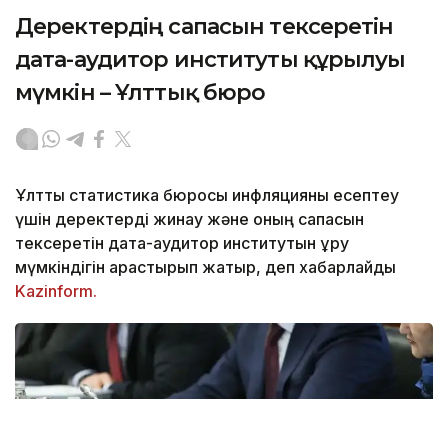
Деректердің сапасын тексеретін
дата-аудитор институты құрылуы
мүмкін – Ұлттық бюро
Ұлттық статистика бюросы инфляцияны есептеу
үшін деректерді жинау және оның сапасын
тексеретін дата-аудитор институтын құру
мүмкіндігін қарастырып жатыр, деп хабарлайды
Kazinform.