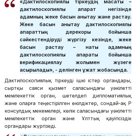
«Дактилоскопиялық тіркеудің мақсаты –
дактилоскопиялық ақпарат негізінде
адамның жеке басын анықтау және растау.
Жеке басын анықтау дактилоскопиялық
ақпараттың дерекқоры бойынша
сәйкестендіруді жүргізу кезінде, жеке
басын растау – нақты адамның
дактилоскопиялық ақпараты бойынша
верификациялау жолымен жүзеге
асырылады», - делінген құжат жобасында.
Дактилоскопиялық тіркеуді ішкі істер органдары,
сыртқы саяси қызмет саласындағы уәкілетті
мемлекеттік орган, шетелдегі дипломатиялық
және оларға теңестірілген өкілдіктер, сондай-ақ ҚР
консулдық мекемелері, көлік саласындағы уәкілетті
мемлекеттік орган және Ұлттық қауіпсіздік
органдары жүргізеді.