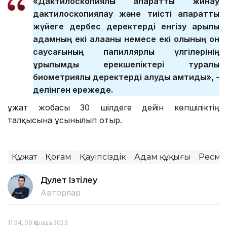
«Дактилоскопиялық ақпаратты жинау
дактилоскопиялау және тиісті ақпараттық
жүйеге дербес деректерді енгізу арқылы
адамның екі алақаны немесе екі қолының он
саусағының папиллярлық үлгілерінің
құрылымдық ерекшеліктері туралы
биометриялық деректерді алуды қамтиды», -
делінген ережеде.
Құжат жобасы 30 шілдеге дейін көпшіліктің
талқысына ұсынылып отыр.
Құжат
Қоғам
Қауіпсіздік
Адам құқығы
Ресми 
Дәулет Ізтілеу
Авторлар
11:34, 08 Қараша 2023