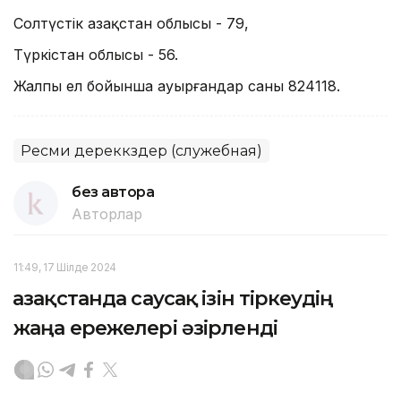
Солтүстік Қазақстан облысы - 79,
Түркістан облысы - 56.
Жалпы ел бойынша ауырғандар саны 824118.
Ресми дереккөздер (служебная)
без автора
Авторлар
11:49, 17 Шілде 2024
Қазақстанда саусақ ізін тіркеудің
жаңа ережелері әзірленді