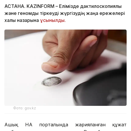
АСТАНА. KAZINFORM – Елімізде дактилоскопиялық
және геномдық тіркеуді жүргізудің жаңа ережелері
халық назарына
ұсынылды.
Фото: gov.kz
Ашық НҚА порталында жарияланған құжат