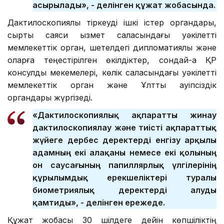
асырылады», - делінген құжат жобасында.
Дактилоскопиялық тіркеуді ішкі істер органдары,
сыртқы саяси қызмет саласындағы уәкілетті
мемлекеттік орган, шетелдегі дипломатиялық және
оларға теңестірілген өкілдіктер, сондай-ақ ҚР
консулдық мекемелері, көлік саласындағы уәкілетті
мемлекеттік орган және Ұлттық қауіпсіздік
органдары жүргізеді.
«Дактилоскопиялық ақпаратты жинау
дактилоскопиялау және тиісті ақпараттық
жүйеге дербес деректерді енгізу арқылы
адамның екі алақаны немесе екі қолының
он саусағының папиллярлық үлгілерінің
құрылымдық ерекшеліктері туралы
биометриялық деректерді алуды
қамтиды», - делінген ережеде.
Құжат жобасы 30 шілдеге дейін көпшіліктің