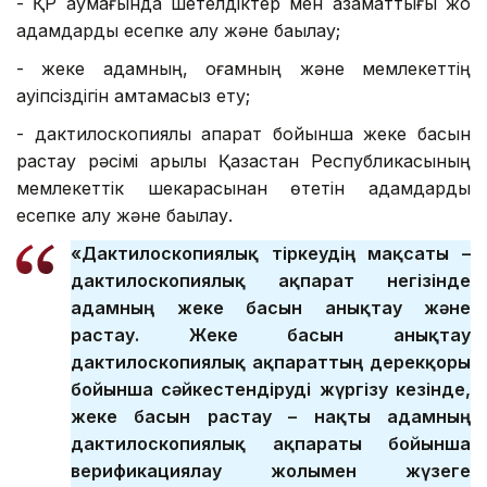
- ҚР аумағында шетелдіктер мен азаматтығы жоқ
адамдарды есепке алу және бақылау;
- жеке адамның, қоғамның және мемлекеттің
қауіпсіздігін қамтамасыз ету;
- дактилоскопиялық ақпарат бойынша жеке басын
растау рәсімі арқылы Қазақстан Республикасының
мемлекеттік шекарасынан өтетін адамдарды
есепке алу және бақылау.
«Дактилоскопиялық тіркеудің мақсаты –
дактилоскопиялық ақпарат негізінде
адамның жеке басын анықтау және
растау. Жеке басын анықтау
дактилоскопиялық ақпараттың дерекқоры
бойынша сәйкестендіруді жүргізу кезінде,
жеке басын растау – нақты адамның
дактилоскопиялық ақпараты бойынша
верификациялау жолымен жүзеге