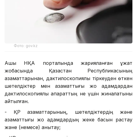
Фото: gov.kz
Ашық НҚА порталында жарияланған құжат
жобасында Қазақстан Республикасының
азаматтарынан, дактилоскопиялық тіркеуден өткен
шетелдіктер мен азаматтығы жоқ адамдардан
дактилоскопиялық ақпараттың не үшін жиналатыны
айтылған.
- ҚР азаматтарының, шетелдіктердің және
азаматтығы жоқ адамдардың жеке басын растау
және (немесе) анықтау;