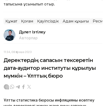
талқысына ұсынылып отыр.
Құжат
Қоғам
Қауіпсіздік
Адам құқығы
Ресми 
Дәулет Ізтілеу
Авторлар
11:34, 08 Қараша 2023
Деректердің сапасын тексеретін
дата-аудитор институты құрылуы
мүмкін – Ұлттық бюро
Ұлттық статистика бюросы инфляцияны есептеу
үшін деректерді жинау және оның сапасын