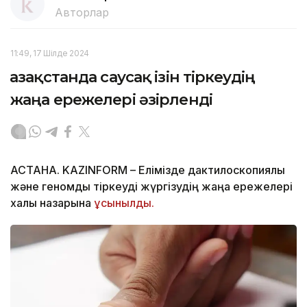
Авторлар
11:49, 17 Шілде 2024
Қазақстанда саусақ ізін тіркеудің
жаңа ережелері әзірленді
АСТАНА. KAZINFORM – Елімізде дактилоскопиялық
және геномдық тіркеуді жүргізудің жаңа ережелері
халық назарына
ұсынылды.