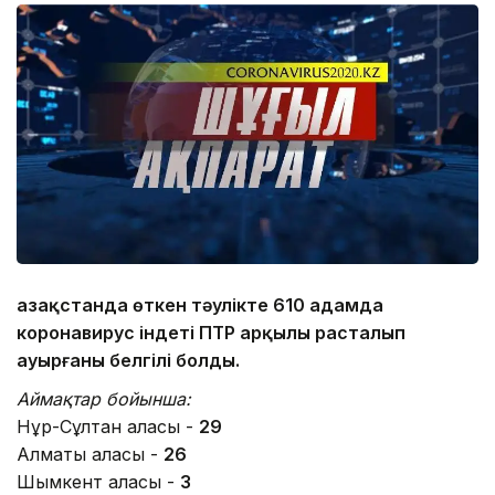
Қазақстанда өткен тәулікте 610 адамда
коронавирус індеті ПТР арқылы расталып
ауырғаны белгілі болды.
Аймақтар бойынша:
Нұр-Сұлтан қаласы -
29
Алматы қаласы -
26
Шымкент қаласы -
3