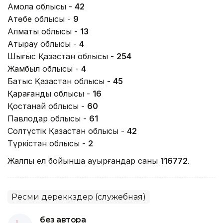
Ақмола облысы -
42
Ақтөбе облысы -
9
Алматы облысы -
13
Атырау облысы -
4
Шығыс Қазақстан облысы -
254
Жамбыл облысы -
4
Батыс Қазақстан облысы -
45
Қарағанды облысы -
16
Қостанай облысы -
60
Павлодар облысы -
61
Солтүстік Қазақстан облысы -
42
Түркістан облысы -
2
Жалпы ел бойынша ауырғандар саны
116772
.
Ресми дереккөздер (служебная)
без автора