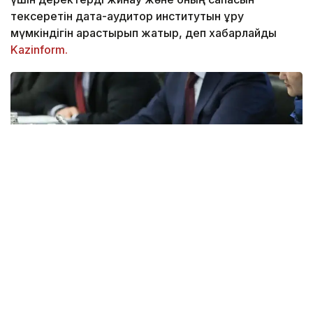
тексеретін дата-аудитор институтын құру
мүмкіндігін қарастырып жатыр, деп хабарлайды
Kazinform.
Фото: Мухтор Холдорбеков/Kazinform
«Біз мемлекеттік органдардың 150 дерек
базасының және 3 000 астам
анықтамалық және классификаторлардың