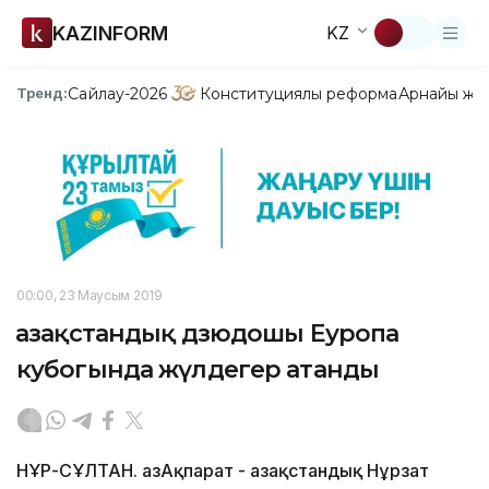
KAZINFORM
KZ
Сайлау-2026
Конституциялық реформа
Арнайы жо
Тренд:
00:00, 23 Маусым 2019
Қазақстандық дзюдошы Еуропа
кубогында жүлдегер атанды
НҰР-СҰЛТАН. ҚазАқпарат - Қазақстандық Нұрзат