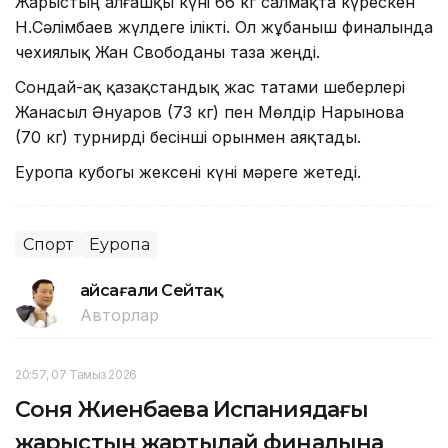
Жарыстың алғашқы күні 66 кг салмақта күрескен
Н.Сәлімбаев жүлдеге ілікті. Ол жұбаныш финалында
чехиялық Жан Свободаны таза жеңді.
Сондай-ақ қазақстандық жас татами шеберлері
Жанасыл Әнуаров (73 кг) пен Мөлдір Нарынова
(70 кг) турнирді бесінші орынмен аяқтады.
Еуропа кубогы жексені күні мәреге жетеді.
Спорт
Еуропа
Ғайсағали Сейтақ
Авторлар
20:57, 07 Тамыз 2026
Соня Жиенбаева Испаниядағы
жарыстың жартылай финалына