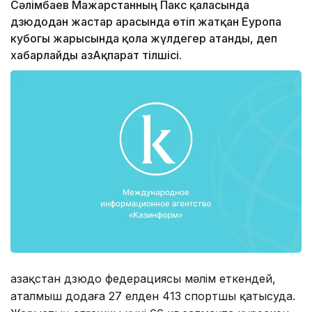
Сәлімбаев Мажарстанның Пакс қаласында
дзюдодан жастар арасында өтіп жатқан Еуропа
кубогы жарысында қола жүлдегер атанды, деп
хабарлайды ҚазАқпарат тілшісі.
Қазақстан дзюдо федерациясы мәлім еткендей,
аталмыш додаға 27 елден 413 спортшы қатысуда.