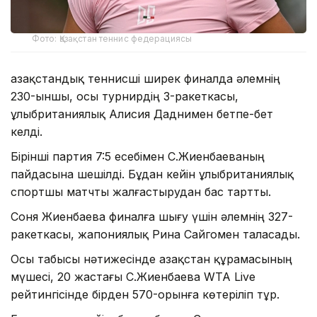
Фото: Қазақстан теннис федерациясы
Қазақстандық теннисші ширек финалда әлемнің
230-ыншы, осы турнирдің 3-ракеткасы,
ұлыбританиялық Алисия Даднимен бетпе-бет
келді.
Бірінші партия 7:5 есебімен С.Жиенбаеваның
пайдасына шешілді. Бұдан кейін ұлыбританиялық
спортшы матчты жалғастырудан бас тартты.
Соня Жиенбаева финалға шығу үшін әлемнің 327-
ракеткасы, жапониялық Рина Сайгомен таласады.
Осы табысы нәтижесінде Қазақстан құрамасының
мүшесі, 20 жастағы С.Жиенбаева WTA Live
рейтингісінде бірден 570-орынға көтеріліп тұр.