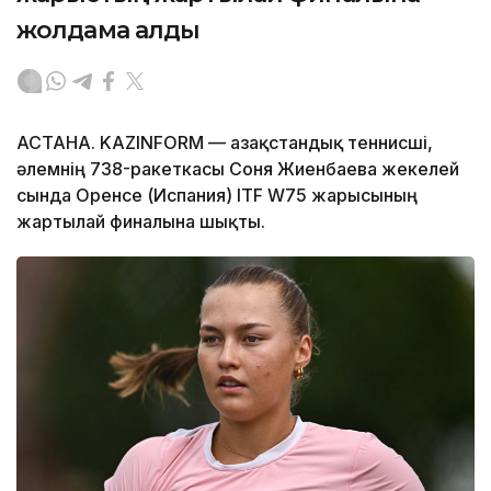
жолдама алды
АСТАНА. KAZINFORM — Қазақстандық теннисші,
әлемнің 738-ракеткасы Соня Жиенбаева жекелей
сында Оренсе (Испания) ITF W75 жарысының
жартылай финалына шықты.