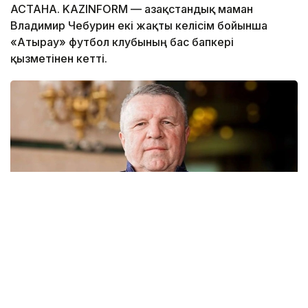
АСТАНА. KAZINFORM — Қазақстандық маман
Владимир Чебурин екі жақты келісім бойынша
«Атырау» футбол клубының бас бапкері
қызметінен кетті.
Фото: ҚФФ
Бұл жөнінде команданың баспасөз қызметі мәлім