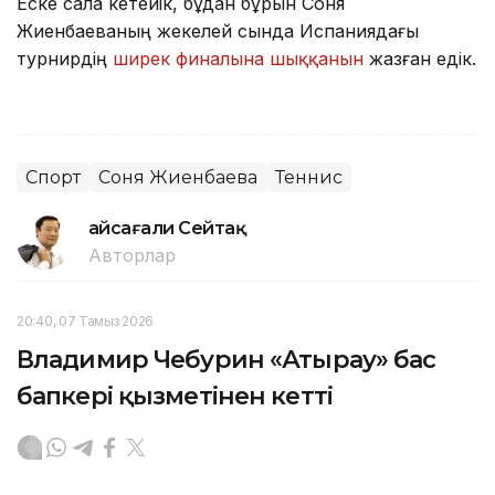
Еске сала кетейік, бұдан бұрын Соня
Жиенбаеваның жекелей сында Испаниядағы
турнирдің
ширек финалына шыққанын
жазған едік.
Спорт
Соня Жиенбаева
Теннис
Ғайсағали Сейтақ
Авторлар
20:40, 07 Тамыз 2026
Владимир Чебурин «Атырау» бас
бапкері қызметінен кетті