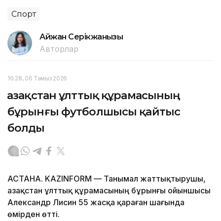
Спорт
Айжан Серікжанқызы
Авторлар
16:28, 06 Тамыз 2026
Қазақстан ұлттық құрамасының
бұрынғы футболшысы қайтыс
болды
АСТАНА. KAZINFORM — Танымал жаттықтырушы,
Қазақстан ұлттық құрамасының бұрынғы ойыншысы
Александр Лисин 55 жасқа қараған шағында
өмірден өтті.