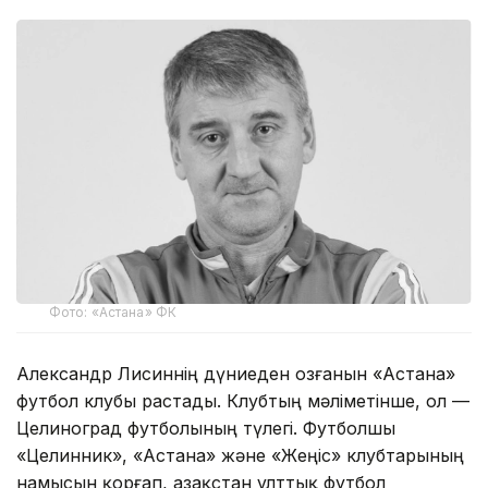
Фото: «Астана» ФК
Александр Лисиннің дүниеден озғанын «Астана»
футбол клубы растады. Клубтың мәліметінше, ол —
Целиноград футболының түлегі. Футболшы
«Целинник», «Астана» және «Жеңіс» клубтарының
намысын қорғап, Қазақстан ұлттық футбол