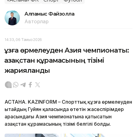
Алпамыс Файзолла
Авторлар
14:33, 06 Тамыз 2026
Құзға өрмелеуден Азия чемпионаты:
Қазақстан құрамасының тізімі
жарияланды
АСТАНА. KAZINFORM – Спорттық құзға өрмелеуден
Қытайдың Гуйян қаласында өтетін жасөспірімдер
арасындағы Азия чемпионатына қатысатын
Қазақстан құрамасының тізімі белгілі болды.