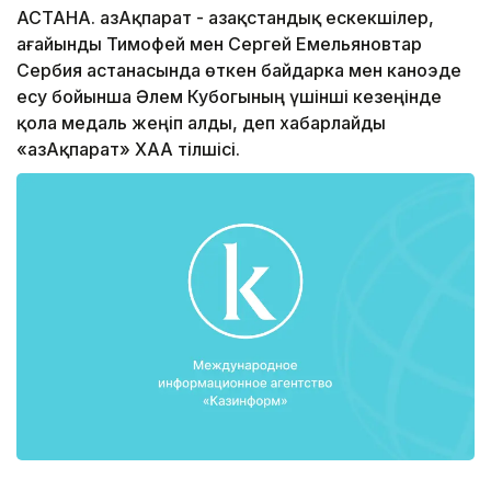
АСТАНА. ҚазАқпарат - Қазақстандық ескекшілер,
ағайынды Тимофей мен Сергей Емельяновтар
Сербия астанасында өткен байдарка мен каноэде
есу бойынша Әлем Кубогының үшінші кезеңінде
қола медаль жеңіп алды, деп хабарлайды
«ҚазАқпарат» ХАА тілшісі.