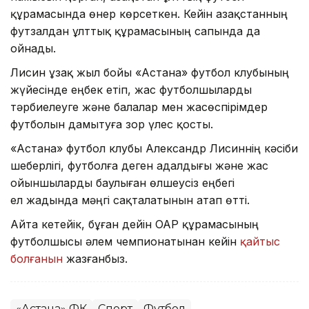
құрамасында өнер көрсеткен. Кейін Қазақстанның
футзалдан ұлттық құрамасының сапында да
ойнады.
Лисин ұзақ жыл бойы «Астана» футбол клубының
жүйесінде еңбек етіп, жас футболшыларды
тәрбиелеуге және балалар мен жасөспірімдер
футболын дамытуға зор үлес қосты.
«Астана» футбол клубы Александр Лисиннің кәсіби
шеберлігі, футболға деген адалдығы және жас
ойыншыларды баулыған өлшеусіз еңбегі
ел жадында мәңгі сақталатынын атап өтті.
Айта кетейік, бұған дейін ОАР құрамасының
футболшысы әлем чемпионатынан кейін
қайтыс
болғанын
жазғанбыз.
«Астана» ФК
Спорт
Футбол