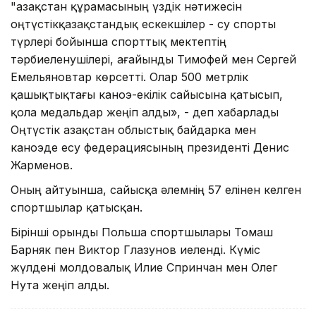
"Қазақстан құрамасының үздік нәтижесін
оңтүстікқазақстандық ескекшілер - су спорты
түрлері бойынша спорттық мектептің
тәрбиеленушілері, ағайынды Тимофей мен Сергей
Емельяновтар көрсетті. Олар 500 метрлік
қашықтықтағы каноэ-екілік сайысына қатысып,
қола медальдар жеңіп алды», - деп хабарлады
Оңтүстік Қазақстан облыстық байдарка мен
каноэде есу федерациясының президенті Денис
Жарменов.
Оның айтуынша, сайысқа әлемнің 57 елінен келген
спортшылар қатысқан.
Бірінші орынды Польша спортшылары Томаш
Барняк пен Виктор Глазунов иеленді. Күміс
жүлдені молдовалық Илие Спринчан мен Олег
Нута жеңіп алды.