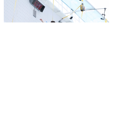
Фото: ҚР ҰОК
Жарыс барысында U19 және U17 жас санатында
жүлделер сарапқа салынады.
Евгений Ким, Матвей Павлов, Глеб Семёшкин,
Дмитрий Ананьев, Әлихан Татамбай, Рашид
Хайбуллин, Роман Курассов, Алексей Стребков,