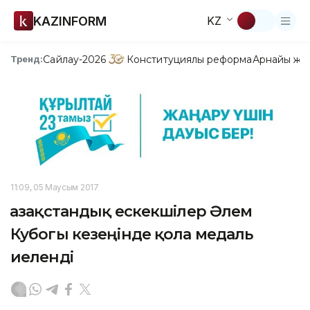
KAZINFORM
KZ
Сайлау-2026
Конституциялық реформа
Арнайы жо
Тренд:
11:09, 05 Маусым 2017
Қазақстандық ескекшілер Әлем
Кубогы кезеңінде қола медаль
иеленді