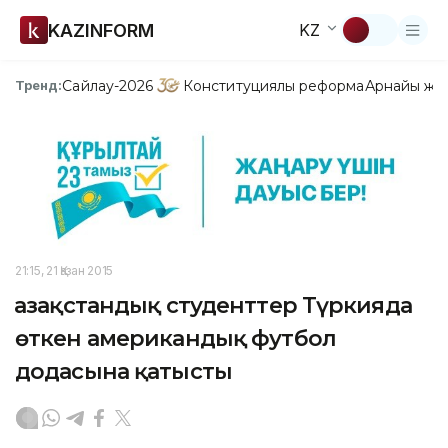
KAZINFORM
KZ
Сайлау-2026
Конституциялық реформа
Арнайы жо
Тренд:
21:15, 21 Қазан 2015
Қазақстандық студенттер Түркияда
өткен американдық футбол
додасына қатысты