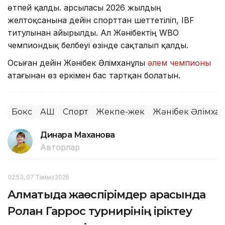
өтпей қалды. Қарсыласы 2026 жылдың
желтоқсанына дейін спорттан шеттетіліп, IBF
титулынан айырылды. Ал Жәнібектің WBO
чемпиондық белбеуі өзінде сақталып қалды.
Осыған дейін Жәнібек Әлімханұлы
әлем чемпионы
атағынан өз еркімен бас тартқан болатын.
Бокс
АҚШ
Спорт
Жекпе-жек
Жәнібек Әлімха
Динара Маханова
Авторлар
02:53, 07 Тамыз 2026
Алматыда жаөспірімдер арасында
Ролан Гаррос турнирінің іріктеу