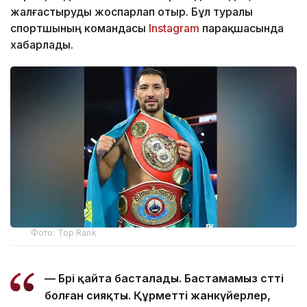
жалғастыруды жоспарлап отыр. Бұл туралы
спортшының командасы
Instagram
парақшасында
хабарлады.
Фото: Top Rank
— Бәрі қайта басталады. Бастамамыз сәтті
болған сияқты. Құрметті жанкүйерлер,