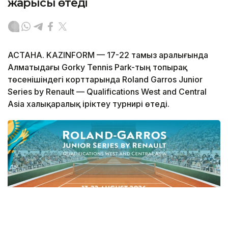
жарысы өтеді
АСТАНА. KAZINFORM — 17-22 тамыз аралығында
Алматыдағы Gorky Tennis Park-тың топырақ
төсенішіндегі корттарында Roland Garros Junior
Series by Renault — Qualifications West and Central
Asia халықаралық іріктеу турнирі өтеді.