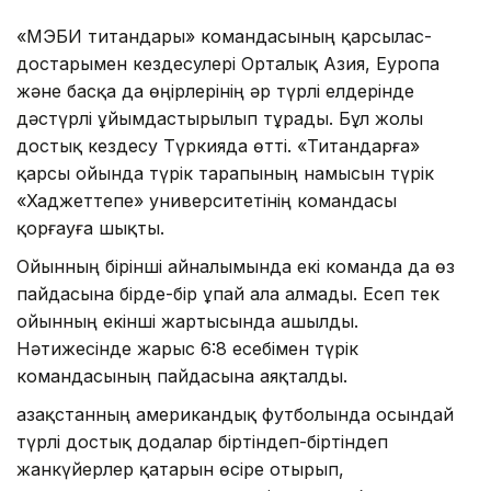
«ҚМЭБИ титандары» командасының қарсылас-
достарымен кездесулері Орталық Азия, Еуропа
және басқа да өңірлерінің әр түрлі елдерінде
дәстүрлі ұйымдастырылып тұрады. Бұл жолы
достық кездесу Түркияда өтті. «Титандарға»
қарсы ойында түрік тарапының намысын түрік
«Хаджеттепе» университетінің командасы
қорғауға шықты.
Ойынның бірінші айналымында екі команда да өз
пайдасына бірде-бір ұпай ала алмады. Есеп тек
ойынның екінші жартысында ашылды.
Нәтижесінде жарыс 6:8 есебімен түрік
командасының пайдасына аяқталды.
Қазақстанның американдық футболында осындай
түрлі достық додалар біртіндеп-біртіндеп
жанкүйерлер қатарын өсіре отырып,