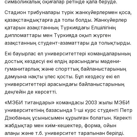
символикалық оқиғалар ретінде қала беруде.
Стадион трибуналары түрік жанкүйерлермен қоса,
қазақстандықтарға да толы болды. Жанкүйерлер
қатарын Қазақстанның Түркиядағы Елшілігінің
дипломаттары мен Түркияда оқып жүрген
Қазақстанның студент-азаматтары да толықтырды.
Екі бауырлас ел университеттері командаларының
достық кездесуі екі елдің арасындағы мәдени-
гуманитарлық және спорттық байланыстарының
дамуына нақты үлес қосты. Бұл кездесу екі ел
университеттері арасындағы байланыстарының
деңгейін де көрсетті.
«ҚМЭБИ титандары» командасы 2003 жылы ҚМЭБИ
университетінің базасында 1-ші курс студенті Петр
Дзюбаның ұсынысымен құрылған болатын. Керекті
жабдықтар мен киім-кешектер, форма, ойын
алаңы және т.б. университет тарапынан берілді.