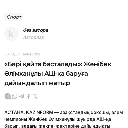
Спорт
без автора
Авторлар
06:00, 07 Тамыз 2026
«Бәрі қайта басталады»: Жәнібек
Әлімханұлы АҚШ-қа баруға
дайындалып жатыр
АСТАНА. KAZINFORM — Қазақстандық боксшы, әлем
чемпионы Жәнібек Әлімханұлы жуырда АҚШ-қа
барып, алдағы жекпе-жектеріне дайындықты