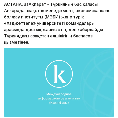
АСТАНА. ҚазАқпарат - Түркияның бас қаласы
Анкарада Қазақстан менеджмент, экономика және
болжау институты (ҚМЭБИ) және түрік
«Хаджеттепе» университеті командалары
арасында достық жарыс өтті, деп хабарлайды
Түркиядағы Қазақстан елшілігінің баспасөз
қызметінен.