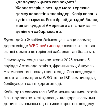
қолдауларыңызға көп рақмет!
Жерлестеріңіз ретінде маған ерекше
демеу көрсетіп келесіздер. Қазір визаны
күтіп отырмыз. Егер бәрі ойдағыдай болса,
жақын күндері Америкаға аттанамыз, —
делінген хабарламада.
Бұған дейін Жәнібек Әлімханұлы жаңа салмақ
дәрежесінде
WBO рейтингінде
жекпе-жексіз-ақ
екінші орынға көтерілгені хабарланған болатын.
Әлімханұлы соңғы жекпе-жегін 2025 жылғы 5
сәуірде Астанада өткізіп, франциялық Анауэль
Нгамиссенгені нокаутпен жеңді. Сол кездесуде
ол орта салмақтағы WBO және IBF чемпиондық
белбеулерін сәтті қорғаған еді.
Кейін орта салмақтағы WBA чемпионымен өтетін
біріктіру жекпе-жегі қарсаңында қарсыласының
допинг сынамасы оң нәтиже көрсетіп, кездесу