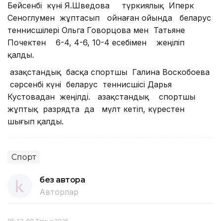
Бейсенбі күні Я.Шведова түркиялық Иперк
Сеноглумен жұптасып ойнаған ойында беларус
теннисшілері Ольга Говорцова мен Татьяне
Почектен 6-4, 4-6, 10-4 есебімен жеңіліп
қалды.
Қазақстандық басқа спортшы Галина Воскобоева
сәрсенбі күні беларус теннисшісі Дарья
Кустовадан жеңілді. Қазақстандық спортшы
жұптық разрядта да мүлт кетіп, күрестен
шығып қалды.
Спорт
без автора
Авторлар