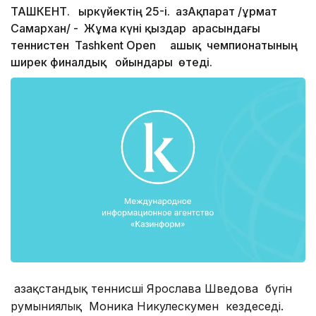
ТАШКЕНТ. Қыркүйектің 25-і. ҚазАқпарат /Құрмат
Самархан/ - Жұма күні қыздар арасындағы
теннистен Tashkent Open ашық чемпионатының
ширек финалдық ойындары өтеді.
Қазақстандық теннисші Ярослава Шведова бүгін
румыниялық Моника Никулескумен кездеседі.