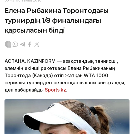
05:43, 08 Тамыз 2026
Елена Рыбакина Торонтодағы
турнирдің 1/8 финалындағы
қарсыласын білді
АСТАНА. KAZINFORM — Қазақстандық теннисші,
әлемнің екінші ракеткасы Елена Рыбакинаның
Торонтода (Канада) өтіп жатқан WTA 1000
сериялы турнирдегі келесі қарсыласы анықталды,
деп хабарлайды
Sports.kz
.