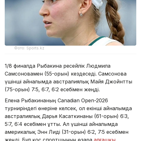
Фото: Sports.kz
1/8 финалда Рыбакина ресейлік Людмила
Самсоновамен (55-орын) кездеседі. Самсонова
үшінші айналымда австралиялық Майя Джойнтты
(75-орын) 7:5, 6:7, 6:2 есебімен жеңді.
Елена Рыбакинаның Canadian Open-2026
турниріндегі өнеріне келсек, ол екінші айналымда
австралиялық Дарья Касаткинаны (61-орын) 6:3,
5:7, 6:4 есебімен ұтты. Ал үшінші айналымда
америкалық Энн Лиді (31-орын) 6:2, 7:5 есебімен
жеңді. Бұл қос спортшының өзара
алғашқы