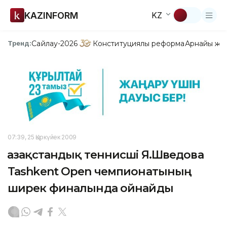
KAZINFORM
KZ
Сайлау-2026
Конституциялық реформа
Арнайы жо
Тренд:
07:39, 25 Қыркүйек 2009
Қазақстандық теннисші Я.Шведова
Tashkent Open чемпионатының
ширек финалында ойнайды