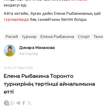
кездесуі еді.
Айта кетейік, бұған дейін Елена Рыбакинаның қай
турнирлерде
бақ сынайтыны белгілі болды.
Ресей
турнир
Елена Рыбакина
Спорт
Тенни
Динара Маханова
Авторлар
23:20, 07 Тамыз 2026
Елена Рыбакина Торонто
турнирінің төртінші айналымына
өтті