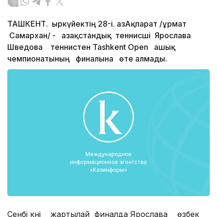
ТАШКЕНТ. Қыркүйектің 28-і. ҚазАқпарат /Құрмат
Самархан/ - Қазақстандық теннисші Ярослава
Шведова теннистен Tashkent Open ашық
чемпионатының финалына өте алмады.
Сенбі күні жартылай финалда Ярослава өзбек