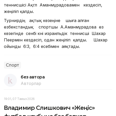
теннисшісі Ақгүл Аманмұрадовамен кездесіп,
жеңіліп қалды.
Турнирдің ақтық кезеңіне шыға алған
өзбекстандық спортшы А.Аманмұрадова өз
кезегінде сенбі күні израильдік теннисші Шахар
Пеермен кездесіп, одан жеңіліп қалды. Шахар
ойынды 6:3, 6:4 есебімен аяқтады.
Спорт
без автора
Авторлар
19:01, 07 Тамыз 2026
Владимир Слишкович «Жеңіс»