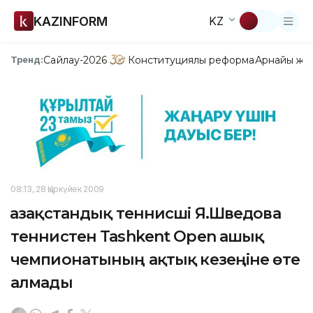
KAZINFORM
KZ
Сайлау-2026
Конституциялық реформа
Арнайы жо
Тренд:
08:13, 28 Қыркүйек 2009
Қазақстандық теннисші Я.Шведова
теннистен Tashkent Open ашық
чемпионатының ақтық кезеңіне өте
алмады