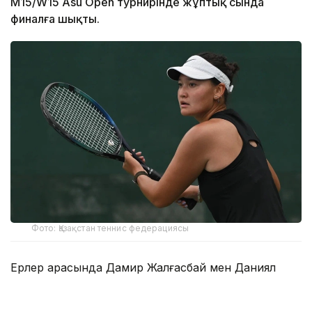
M15/W15 Asu Open турнирінде жұптық сында
финалға шықты.
Фото: Қазақстан теннис федерациясы
Ерлер арасында Дамир Жалғасбай мен Даниял
Рахматуллаев үш кездесуін жеңіспен тәмамдады.
Қазақстандық жұп алғашқы айналымда-ақ