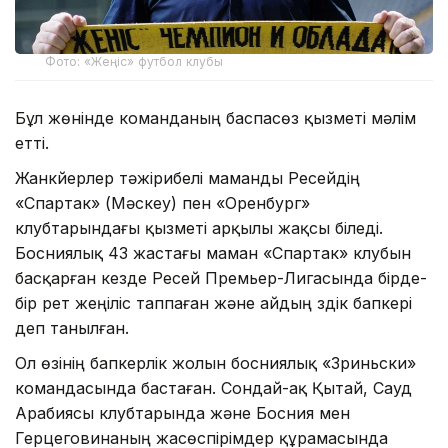
Фото: «Жеңіс» футбол клубы
Бұл жөнінде команданың баспасөз қызметі мәлім
етті.
Жанкүйерлер тәжірибелі маманды Ресейдің
«Спартак» (Мәскеу) пен «Оренбург»
клубтарындағы қызметі арқылы жақсы біледі.
Босниялық 43 жастағы маман «Спартак» клубын
басқарған кезде Ресей Премьер-Лигасында бірде-
бір рет жеңіліс таппаған және айдың үздік бапкері
деп танылған.
Ол өзінің бапкерлік жолын босниялық «Зриньски»
командасында бастаған. Сондай-ақ Қытай, Сауд
Арабиясы клубтарында және Босния мен
Герцеговинаның жасөспірімдер құрамасында