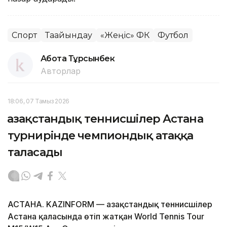
Спорт
Тағайындау
«Жеңіс» ФК
Футбол
Ақбота Тұрсынбек
Авторлар
18:06, 07 Тамыз 2026
Қазақстандық теннисшілер Астана
турнирінде чемпиондық атаққа
таласады
АСТАНА. KAZINFORM — Қазақстандық теннисшілер
Астана қаласында өтіп жатқан World Tennis Tour