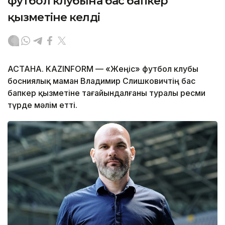
футбол клубына бас бапкер
қызметіне келді
АСТАНА. KAZINFORM — «Жеңіс» футбол клубы
босниялық маман Владимир Слишковичтің бас
бапкер қызметіне тағайындалғаны туралы ресми
түрде мәлім етті.