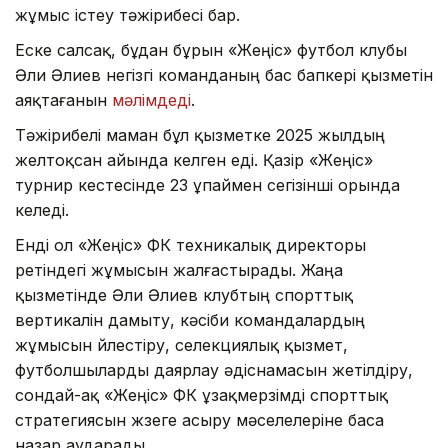
жұмыс істеу тәжірибесі бар.
Еске салсақ, бұдан бұрын «Жеңіс» футбол клубы
Әли Әлиев негізгі команданың бас бапкері қызметін
аяқтағанын
мәлімдеді
.
Тәжірибелі маман бұл қызметке 2025 жылдың
желтоқсан айында келген еді. Қазір «Жеңіс»
турнир кестесінде 23 ұпаймен сегізінші орында
келеді.
Енді ол «Жеңіс» ФК техникалық директоры
ретіндегі жұмысын жалғастырады. Жаңа
қызметінде Әли Әлиев клубтың спорттық
вертикалін дамыту, кәсіби командалардың
жұмысын үйлестіру, селекциялық қызмет,
футболшыларды даярлау әдіснамасын жетілдіру,
сондай-ақ «Жеңіс» ФК ұзақмерзімді спорттық
стратегиясын жүзеге асыру мәселелеріне баса
назар аударады.