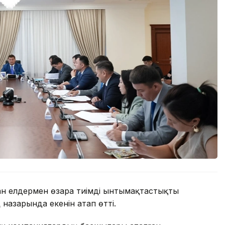
н елдермен өзара тиімді ынтымақтастықты
назарында екенін атап өтті.