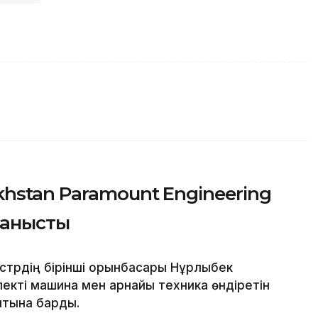
hstan Paramount Engineering
танысты
трдің бірінші орынбасары Нұрлыбек
екті машина мен арнайы техника өндіретін
уытына барды.