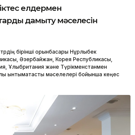
ріктес елдермен
тарды дамыту мәселесін
трдің бірінші орынбасары Нұрлыбек
ликасы, Әзербайжан, Корея Республикасы,
ния, Ұлыбритания және Түрікменстанмен
лық ынтымақтастық мәселелері бойынша кеңес