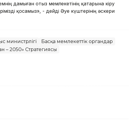
әлемнің дамыған отыз мемлекетінің қатарына кіру
ерімізді қосамыз», - дейді Әуе күштерінің әскери
ыс министрлігі
Басқа мемлекеттік органдар
ан – 2050» Стратегиясы