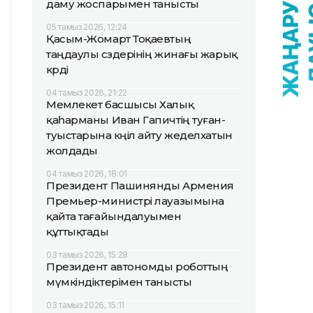
даму жоспарымен танысты
05 тамыз 2026, 12:24
Қасым-Жомарт Тоқаевтың
таңдаулы сөздерінің жинағы жарық
көрді
04 тамыз 2026, 21:22
Мемлекет басшысы Халық
қаһарманы Иван Гапичтің туған-
туыстарына көңіл айту жеделхатын
жолдады
04 тамыз 2026, 18:01
Президент Пашинянды Армения
Премьер-министрі лауазымына
қайта тағайындалуымен
құттықтады
03 тамыз 2026, 15:28
Президент автономды роботтың
мүмкіндіктерімен танысты
03 тамыз 2026, 15:11