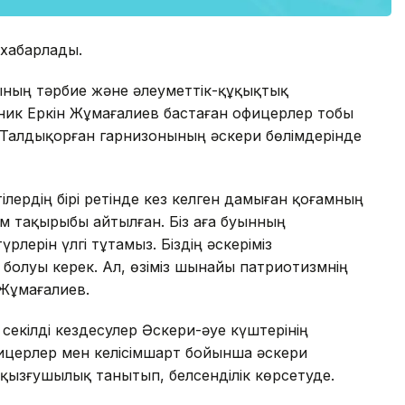
 хабарлады.
ның тәрбие және әлеуметтік-құқықтық
ник Еркін Жұмағалиев бастаған офицерлер тобы
 Талдықорған гарнизонының әскери бөлімдерінде
лердің бірі ретінде кез келген дамыған қоғамның
зм тақырыбы айтылған. Біз аға буынның
рлерін үлгі тұтамыз. Біздің әскеріміз
 болуы керек. Ал, өзіміз шынайы патриотизмнің
. Жұмағалиев.
екілді кездесулер Әскери-әуе күштерінің
фицерлер мен келісімшарт бойынша әскери
қызғушылық танытып, белсенділік көрсетуде.