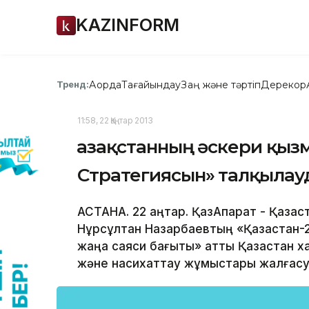
KAZINFORM
Ақорда
Тағайындау
Заң және тәртіп
Дерекқор
Тренд:
11:58, 22 Қаңтар 2013
Қазақстанның әскери қызм
Стратегиясын» талқылау
АСТАНА. 22 қаңтар. ҚазАқпарат - Қаз
Нұрсұлтан Назарбаевтың «Қазақстан-2
жаңа саяси бағыты» атты Қазақстан х
және насихаттау жұмыстары жалғасу