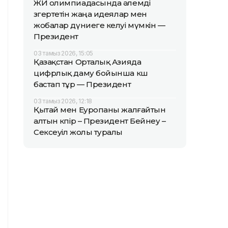
ЖИ олимпиадасында әлемді
өзгертетін жаңа идеялар мен
жобалар дүниеге келуі мүмкін —
Президент
03 тамыз 2026, 15:05
Қазақстан Орталық Азияда
цифрлық даму бойынша көш
бастап тұр — Президент
03 тамыз 2026, 12:18
Қытай мен Еуропаны жалғайтын
алтын көпір – Президент Бейнеу –
Сексеуіл жолы туралы