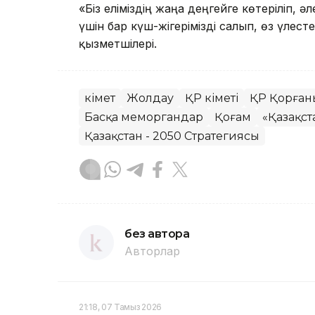
«Біз еліміздің жаңа деңгейге көтеріліп, 
үшін бар күш-жігерімізді салып, өз үлест
қызметшілері.
Үкімет
Жолдау
ҚР Үкіметі
ҚР Қорған
Басқа меморгандар
Қоғам
«Қазақст
Қазақстан - 2050 Стратегиясы
без автора
Авторлар
21:18, 07 Тамыз 2026