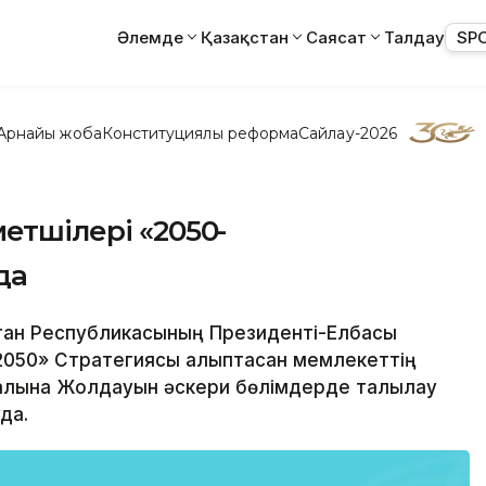
Әлемде
Қазақстан
Саясат
Талдау
SP
Арнайы жоба
Конституциялық реформа
Сайлау-2026
етшілері «2050-
да
ақстан Республикасының Президенті-Елбасы
050» Стратегиясы қалыптасқан мемлекеттің
алқына Жолдауын әскери бөлімдерде талқылау
да.