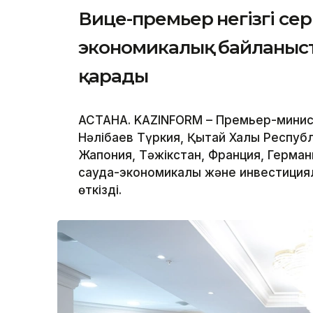
Вице-премьер негізгі се
экономикалық байланыс
қарады
АСТАНА. KAZINFORM – Премьер-минис
Нәлібаев Түркия, Қытай Халық Респуб
Жапония, Тәжікстан, Франция, Герма
сауда-экономикалық және инвестиция
өткізді.