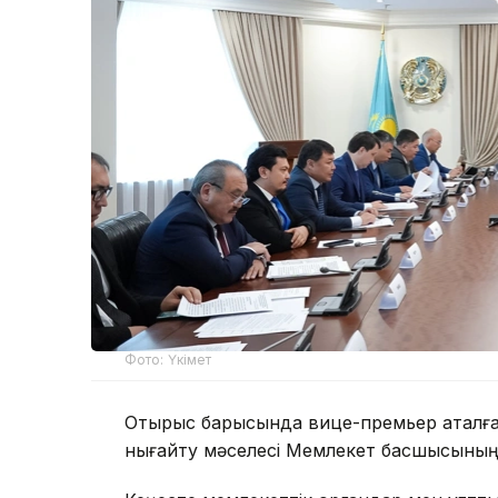
Фото: Үкімет
Отырыс барысында вице-премьер аталға
нығайту мәселесі Мемлекет басшысының 