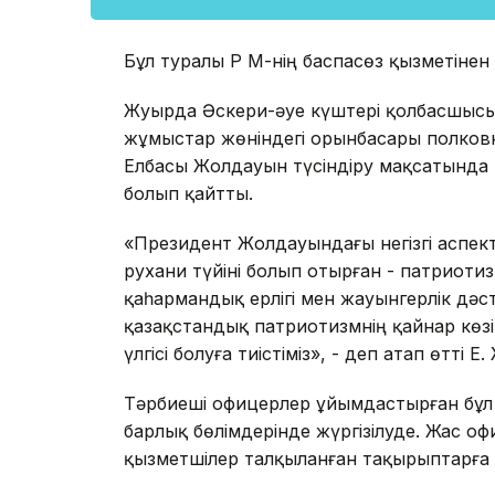
Бұл туралы ҚР ҚМ-нің баспасөз қызметінен
Жуырда Әскери-әуе күштері қолбасшысы
жұмыстар жөніндегі орынбасары полков
Елбасы Жолдауын түсіндіру мақсатында
болып қайтты.
«Президент Жолдауындағы негізгі аспекті
рухани түйіні болып отырған - патриоти
қаһармандық ерлігі мен жауынгерлік дәстү
қазақстандық патриотизмнің қайнар көзі
үлгісі болуға тиістіміз», - деп атап өтті Е
Тәрбиеші офицерлер ұйымдастырған бұл с
барлық бөлімдерінде жүргізілуде. Жас о
қызметшілер талқыланған тақырыптарға 