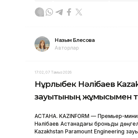
Назым Бөлесова
Авторлар
17:02, 07 Тамыз 2026
Нұрлыбек Нәлібаев Kazak
зауытының жұмысымен 
АСТАНА. KAZINFORM — Премьер-минис
Нәлібаев Астанадағы броньды дөңгел
Kazakhstan Paramount Engineering за