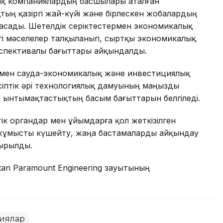
тық компаниялардың басшылары аталған
ң қазіргі жай-күйі және бірлескен жобалардың
асады. Шетелдік серіктестермен экономикалық
згі мәселелер талқыланып, сыртқы экономикалық
спективалы бағыттары айқындалды.
ермен сауда-экономикалық және инвестициялық
іптік әрі технологиялық дамуының маңызды
р ынтымақтастықтың басым бағыттарын белгіледі.
 органдар мен ұйымдарға қол жеткізілген
 жұмысты күшейту, жаңа бастамаларды айқындау
сырылды.
tan Paramount Engineering зауытының
иялар