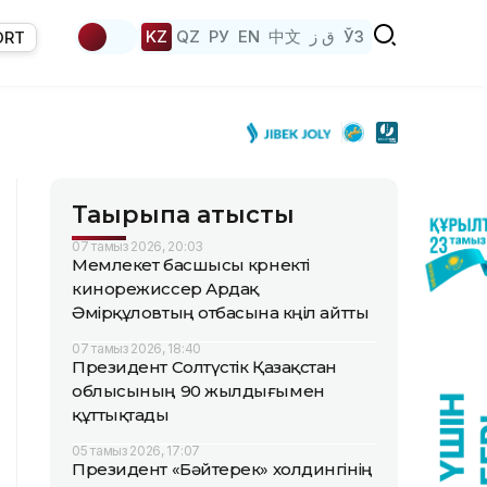
KZ
QZ
РУ
EN
中文
ق ز
ЎЗ
ORT
Тақырыпқа қатысты
07 тамыз 2026, 20:03
Мемлекет басшысы көрнекті
кинорежиссер Ардақ
Әмірқұловтың отбасына көңіл айтты
07 тамыз 2026, 18:40
Президент Солтүстік Қазақстан
облысының 90 жылдығымен
құттықтады
05 тамыз 2026, 17:07
Президент «Бәйтерек» холдингінің