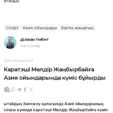
атанды.
Спорт
Азия ойындары
Басты жаңалық
Әділжан Үмбет
Авторлар
10:58, 08 Қазан 2023
Каратэші Мөлдір Жаңбырбайға
Азия ойындарында күміс бұйырды
Қытайдың Ханчжоу қаласында Азия ойындарының
соңғы күнінде каратэші Мөлдір Жаңбырбайға күміс