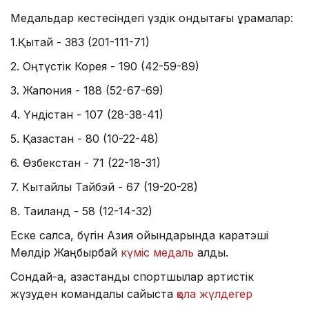
Медальдар кестесіндегі үздік ондықтағы құрамалар:
1.Қытай - 383 (201-111-71)
2. Оңтүстік Корея - 190 (42-59-89)
3. Жапония - 188 (52-67-69)
4. Үндістан - 107 (28-38-41)
5. Қазақстан - 80 (10-22-48)
6. Өзбекстан - 71 (22-18-31)
7. Кытайлық Тайбэй - 67 (19-20-28)
8. Таиланд - 58 (12-14-32)
Еске салсақ, бүгін Азия ойындарында каратэші
Мөлдір Жаңбырбай
күміс медаль
алды.
Сондай-ақ, қазақстандық спортшылар артистік
жүзуден командалық сайыста
қола жүлдегер