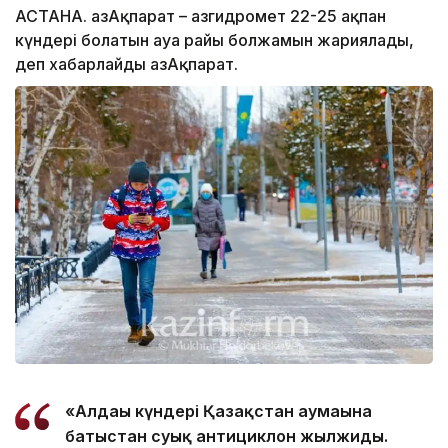
АСТАНА. ҚазАқпарат – Қазгидромет 22-25 ақпан
күндері болатын ауа райы болжамын жариялады,
деп хабарлайды ҚазАқпарат.
«Алдағы күндері Қазақстан аумағына
батыстан суық антициклон жылжиды.