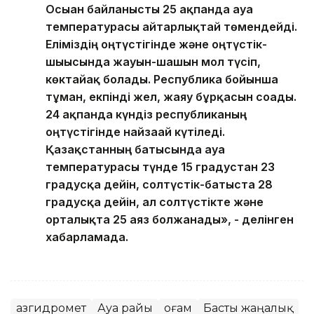
Осыған байланысты 25 ақпанда ауа
температурасы айтарлықтай төмендейді.
Еліміздің оңтүстігінде және оңтүстік-
шығысында жауын-шашын мол түсіп,
көктайғақ болады. Республика бойынша
тұман, екпінді жел, жаяу бұрқасын соғады.
24 ақпанда күндіз республиканың
оңтүстігінде найзағай күтіледі.
Қазақстанның батысында ауа
температурасы түнде 15 градустан 23
градусқа дейін, солтүстік-батыста 28
градусқа дейін, ал солтүстікте және
орталықта 25 аяз болжанады», - делінген
хабарламада.
Қазгидромет
Ауа райы
Қоғам
Басты жаңалық