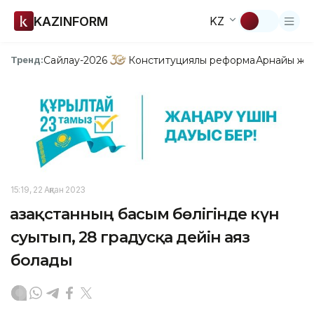
KAZINFORM
KZ
Сайлау-2026
Конституциялық реформа
Арнайы жо
Тренд:
15:19, 22 Ақпан 2023
Қазақстанның басым бөлігінде күн
суытып, 28 градусқа дейін аяз
болады