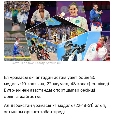
Фото: Коллаж: ҚазАқпарат/ҚР ҰОК
Ел құрамасы екі аптадан астам уақыт бойы 80
медаль (10 «алтын», 22 «күміс», 48 «қола») еншіледі.
Бұл жөнінен қазақстандық спортшылар бесінші
орынға жайғасты.
Ал Өзбекстан құрамасы 71 медаль (22-18-31) алып,
алтыншы орынға табан тіреді.