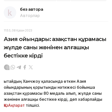
без автора
Авторлар
11:53, 08 Қазан 2023
Азия ойындары: Қазақстан құрамасы
жүлде саны жөнінен алғашқы
бестікке кірді
Қытайдың Ханчжоу қаласында өткен Азия
ойындарының қорытынды нәтижесі бойынша
Қазақстан құрамасы 80 медаль алып, жүлде саны
жөнінен алғашқы бестікке кірді, деп хабарлайды
ҚазАқпарат
тілшісі.