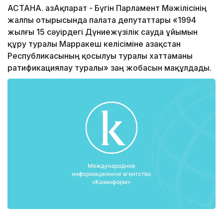
АСТАНА. ҚазАқпарат - Бүгін Парламент Мәжілісінің
жалпы отырысында палата депутаттары «1994
жылғы 15 сәуірдегі Дүниежүзілік сауда ұйымын
құру туралы Марракеш келісіміне Қазақстан
Республикасының қосылуы туралы хаттаманы
ратификациялау туралы» заң жобасын мақұлдады.