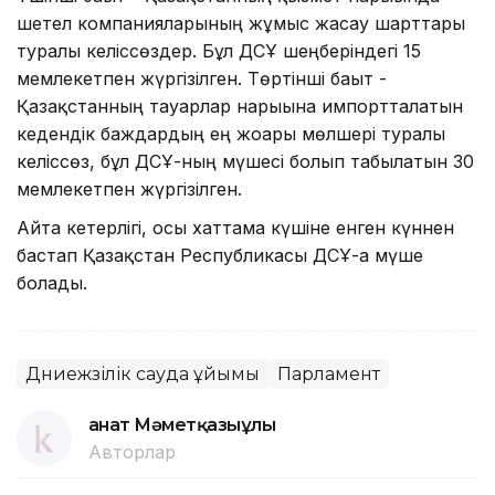
шетел компанияларының жұмыс жасау шарттары
туралы келіссөздер. Бұл ДСҰ шеңберіндегі 15
мемлекетпен жүргізілген. Төртінші бағыт -
Қазақстанның тауарлар нарығына импортталатын
кедендік баждардың ең жоғары мөлшері туралы
келіссөз, бұл ДСҰ-ның мүшесі болып табылатын 30
мемлекетпен жүргізілген.
Айта кетерлігі, осы хаттама күшіне енген күннен
бастап Қазақстан Республикасы ДСҰ-ға мүше
болады.
Дүниежүзілік сауда ұйымы
Парламент
Қанат Мәметқазыұлы
Авторлар