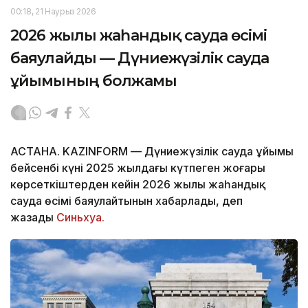
00:18, 21 Наурыз 2026
2026 жылы жаһандық сауда өсімі
баяулайды — Дүниежүзілік сауда
ұйымының болжамы
АСТАНА. KAZINFORM — Дүниежүзілік сауда ұйымы
бейсенбі күні 2025 жылдағы күтпеген жоғары
көрсеткіштерден кейін 2026 жылы жаһандық
сауда өсімі баяулайтынын хабарлады, деп
жазады
Синьхуа.