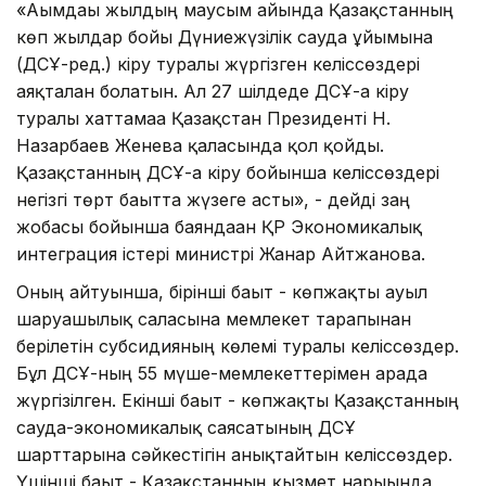
«Ағымдағы жылдың маусым айында Қазақстанның
көп жылдар бойы Дүниежүзілік сауда ұйымына
(ДСҰ-ред.) кіру туралы жүргізген келіссөздері
аяқталған болатын. Ал 27 шілдеде ДСҰ-ға кіру
туралы хаттамаға Қазақстан Президенті Н.
Назарбаев Женева қаласында қол қойды.
Қазақстанның ДСҰ-ға кіру бойынша келіссөздері
негізгі төрт бағытта жүзеге асты», - дейді заң
жобасы бойынша баяндаған ҚР Экономикалық
интеграция істері министрі Жанар Айтжанова.
Оның айтуынша, бірінші бағыт - көпжақты ауыл
шаруашылық саласына мемлекет тарапынан
берілетін субсидияның көлемі туралы келіссөздер.
Бұл ДСҰ-ның 55 мүше-мемлекеттерімен арада
жүргізілген. Екінші бағыт - көпжақты Қазақстанның
сауда-экономикалық саясатының ДСҰ
шарттарына сәйкестігін анықтайтын келіссөздер.
Үшінші бағыт - Қазақстанның қызмет нарығында