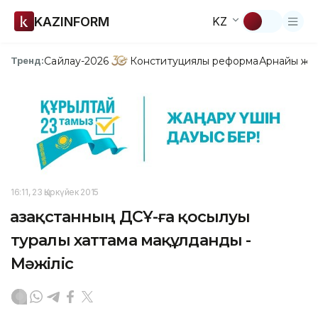
KAZINFORM
KZ
Сайлау-2026
Конституциялық реформа
Арнайы жо
Тренд:
16:11, 23 Қыркүйек 2015
Қазақстанның ДСҰ-ға қосылуы
туралы хаттама мақұлданды -
Мәжіліс