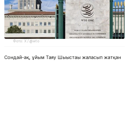
Фото: Х / @wto
Сондай-ақ, ұйым Таяу Шығыстағы жалғасып жатқан
қақтығыстар әлемдік саудаға қосымша қысым
көрсетуі мүмкін екенін ескертті.
Дүниежүзілік сауда ұйымының соңғы «Жаһандық
сауда перспективалары мен статистикасы» атты
баяндамасында энергия көздерінің бағадағы күрт
өзгерістерін есепке алмайтын негізгі сценарий
бойынша тауар саудасының өсімі 2025 жылғы 4,6%-
дан 2026 жылы 1,9%-ға дейін баяулайды деп
болжанған, ал 2027 жылы 2,6%-ға қалпына келетіні