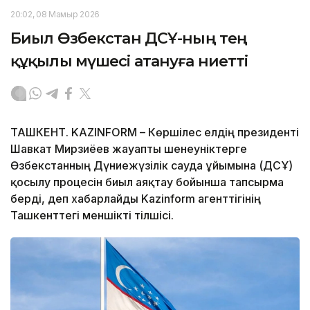
20:02, 08 Мамыр 2026
Биыл Өзбекстан ДСҰ-ның тең
құқылы мүшесі атануға ниетті
ТАШКЕНТ. KAZINFORM – Көршілес елдің президенті
Шавкат Мирзиёев жауапты шенеуніктерге
Өзбекстанның Дүниежүзілік сауда ұйымына (ДСҰ)
қосылу процесін биыл аяқтау бойынша тапсырма
берді, деп хабарлайды Kazinform агенттігінің
Ташкенттегі меншікті тілшісі.