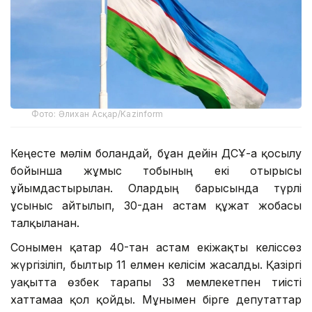
Фото: Әлихан Асқар/Kazinform
Кеңесте мәлім болғандай, бұған дейін ДСҰ-ға қосылу
бойынша жұмыс тобының екі отырысы
ұйымдастырылған. Олардың барысында түрлі
ұсыныс айтылып, 30-дан астам құжат жобасы
талқыланған.
Сонымен қатар 40-тан астам екіжақты келіссөз
жүргізіліп, былтыр 11 елмен келісім жасалды. Қазіргі
уақытта өзбек тарапы 33 мемлекетпен тиісті
хаттамаға қол қойды. Мұнымен бірге депутаттар