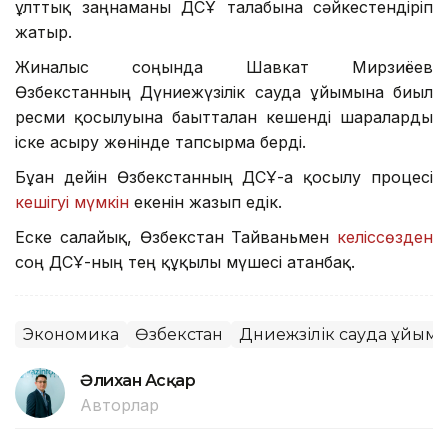
ұлттық заңнаманы ДСҰ талабына сәйкестендіріп
жатыр.
Жиналыс соңында Шавкат Мирзиёев
Өзбекстанның Дүниежүзілік сауда ұйымына биыл
ресми қосылуына бағытталған кешенді шараларды
іске асыру жөнінде тапсырма берді.
Бұған дейін Өзбекстанның ДСҰ-ға қосылу процесі
кешігуі мүмкін
екенін жазып едік.
Еске салайық, Өзбекстан Тайваньмен
келіссөзден
соң ДСҰ-ның тең құқылы мүшесі атанбақ.
Экономика
Өзбекстан
Дүниежүзілік сауда ұйым
Әлихан Асқар
Авторлар