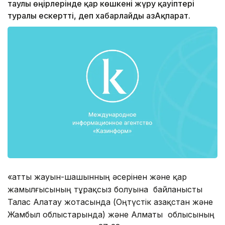
таулы өңірлерінде қар көшкені жүру қауіптері
туралы ескертті, деп хабарлайды ҚазАқпарат.
«Қатты жауын-шашынның әсерінен және қар
жамылғысының тұрақсыз болуына байланысты
Талас Алатау жотасында (Оңтүстік Қазақстан және
Жамбыл облыстарында) және Алматы облысының