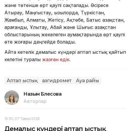
және төтенше өрт қаупі сақталады. Әсіресе
Атырау, Маңғыстау, Қызылорда, Түркістан,
Жамбыл, Алматы, Жетісу, Ақтөбе, Батыс Қазақстан,
Қарағанды, Ұлытау, Абай және Шығыс Қазақстан
облыстарының жекелеген аумақтарында өрт қаупі
өте жоғары деңгейде болады.
Айта кетелік демалыс күндері аптап ыстық қайтып
келетіні туралы
жазған едік
.
Аптап ыстық
Қазгидромет
Ауа райы
Назым Бөлесова
Авторлар
15:30, 07 Тамыз 2026
Демалыс күндері аптап ыстық