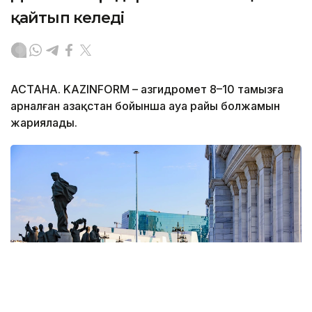
қайтып келеді
АСТАНА. KAZINFORM – Қазгидромет 8–10 тамызға
арналған Қазақстан бойынша ауа райы болжамын
жариялады.