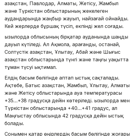
Қазақстан, Павлодар, Алматы, Жетісу, Жамбыл
және Түркістан облыстарының жекелеген
аудандарында жаңбыр жауып, найзағай ойнайды.
Кей жерлерде бұршақ түсіп, екпінді жел соғады.
Қызылорда облысының бірқатар ауданында шаңды
дауыл күтіледі. Ал Ақмола, Қарағанды, Қостанай,
Солтүстік Қазақстан, Ұлытау, Абай және Шығыс
Қазақстан облыстарында түнгі және таңғы уақытта
тұман түсуі ықтимал.
Елдің басым бөлігінде аптап ыстық сақталады.
Ақтөбе, Батыс Қазақстан, Жамбыл, Ұлытау, Алматы
және Жетісу облыстарында ауа температурасы
+35…+38 градусқа дейін көтеріледі. Қызылорда мен
Түркістан облыстарында +40…+41 градус, ал
Маңғыстау облысында 42 градусқа дейін ыстық
болады.
Сонымен қатар өңірлердің басым бөлігінде жоғары