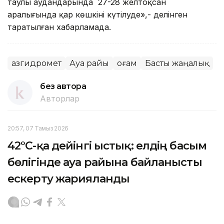
таулы аудандарында 27-28 желтоқсан
аралығында қар көшкіні күтілуде»,- делінген
таратылған хабарламада.
Қазгидромет
Ауа райы
Қоғам
Басты жаңалық
без автора
Авторлар
20:57, 07 Тамыз 2026
42°C-қа дейінгі ыстық: елдің басым
бөлігінде ауа райына байланысты
ескерту жарияланды