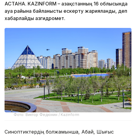
АСТАНА. KAZINFORM – Қазақстанның 16 облысында
ауа райына байланысты ескерту жарияланды, деп
хабарлайды Қазгидромет.
Фото: Виктор Федюнин / Kazinform
Синоптиктердің болжамынша, Абай, Шығыс