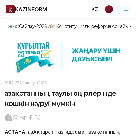
KAZINFORM
KZ
Сайлау-2026
Конституциялық реформа
Арнайы жо
Тренд:
10:57, 27 Желтоқсан 2017
Қазақстанның таулы өңірлерінде
көшкін жүруі мүмкін
АСТАНА. ҚазАқпарат - Қазгидромет Қазақстанның