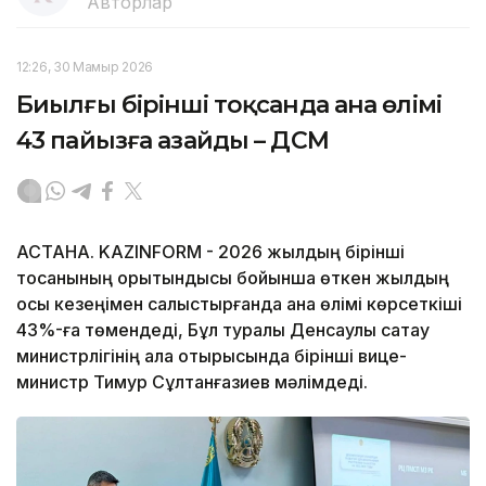
Авторлар
12:26, 30 Мамыр 2026
Биылғы бірінші тоқсанда ана өлімі
43 пайызға азайды – ДСМ
АСТАНА. KAZINFORM - 2026 жылдың бірінші
тоқсанының қорытындысы бойынша өткен жылдың
осы кезеңімен салыстырғанда ана өлімі көрсеткіші
43%-ға төмендеді, Бұл туралы Денсаулық сақтау
министрлігінің алқа отырысында бірінші вице-
министр Тимур Сұлтанғазиев мәлімдеді.