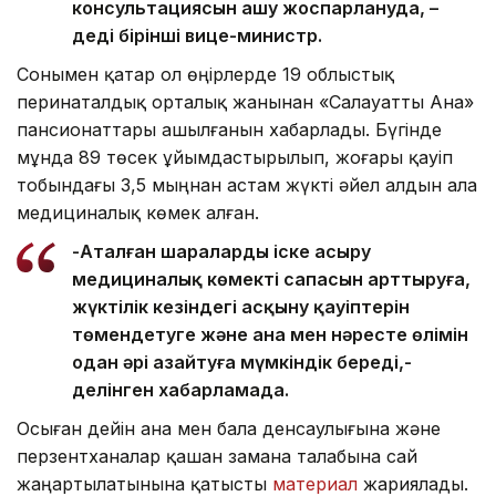
консультациясын ашу жоспарлануда, –
деді бірінші вице-министр.
Сонымен қатар ол өңірлерде 19 облыстық
перинаталдық орталық жанынан «Салауатты Ана»
пансионаттары ашылғанын хабарлады. Бүгінде
мұнда 89 төсек ұйымдастырылып, жоғары қауіп
тобындағы 3,5 мыңнан астам жүкті әйел алдын ала
медициналық көмек алған.
-Аталған шараларды іске асыру
медициналық көмектің сапасын арттыруға,
жүктілік кезіндегі асқыну қауіптерін
төмендетуге және ана мен нәресте өлімін
одан әрі азайтуға мүмкіндік береді,-
делінген хабарламада.
Осыған дейін ана мен бала денсаулығына және
перзентханалар қашан замана талабына сай
жаңартылатынына қатысты
материал
жариялады.