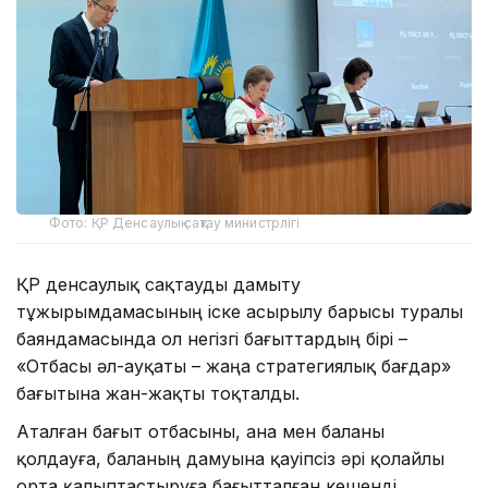
Фото: ҚР Денсаулық сақтау министрлігі
ҚР денсаулық сақтауды дамыту
тұжырымдамасының іске асырылу барысы туралы
баяндамасында ол негізгі бағыттардың бірі –
«Отбасы әл-ауқаты – жаңа стратегиялық бағдар»
бағытына жан-жақты тоқталды.
Аталған бағыт отбасыны, ана мен баланы
қолдауға, баланың дамуына қауіпсіз әрі қолайлы
орта қалыптастыруға бағытталған кешенді