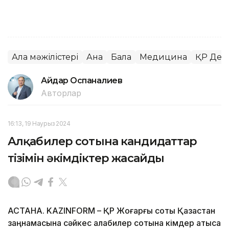
Алқа мәжілістері
Ана
Бала
Медицина
ҚР Денс
Айдар Оспаналиев
Авторлар
16:13, 19 Наурыз 2024
Алқабилер сотына кандидаттар
тізімін әкімдіктер жасайды
АСТАНА. KAZINFORM – ҚР Жоғарғы соты Қазақстан
заңнамасына сәйкес алқабилер сотына кімдер қатыса