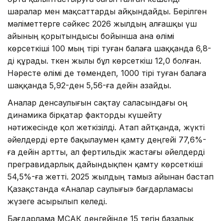
шаралар мен мақсаттарды айқындайды. Берілген
мәліметтерге сәйкес 2026 жылдың алғашқы үш
айының қорытындысы бойынша ана өлімі
көрсеткіші 100 мың тірі туған балаға шаққанда 6,8-
ді құрады. Өткен жылы бұл көрсеткіш 12,0 болған.
Нәресте өлімі де төмендеп, 1000 тірі туған балаға
шаққанда 5,92-ден 5,56-ға дейін азайды.
Аналар денсаулығын сақтау саласындағы оң
динамика бірқатар факторды күшейту
нәтижесінде қол жеткізілді. Атап айтқанда, жүкті
әйелдерді ерте бақылаумен қамту деңгейі 77,6%-
ға дейін артты, ал фертильдік жастағы әйелдерді
прегравидарлық дайындықпен қамту көрсеткіші
54,5%-ға жетті. 2025 жылдың тамыз айынан бастап
Қазақстанда «Аналар саулығы» бағдарламасы
жүзеге асырылып келеді.
Бағдарлама МСАК деңгейінде 15 тегін базалық