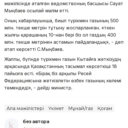
мәжілісінде аталған ведомствоның басшысы Сауат
Мыңбаев осылай мәлім етті.
Оның хабарлауынша, биыл түрікмен газының 500
млн. текше метрін тұтыну жоспарланған. «Өткен
жылғы қарашаның 10-нан бері біз ол газдың 400
млн. текше метрінен астамын пайдаландық», - деп
атап көрсетті С.Мыңбаев.
Жалпы, бүгінде түрікмен газын Кытайға жеткізудің
арқасында Қазақстанның тасымал көрсеткіші 18
пайызға өсті. «Бірақ біз арқылы Ресей
Федерациясына жеткізілетін өзбек газының көлемі
төмендеді», - дейді министр.
Алқа мәжілістері
Үкімет
Мұнай/газ
Қоғам
без автора