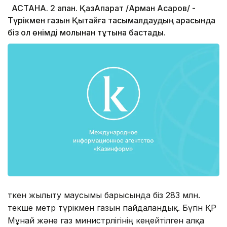
АСТАНА. 2 ақпан. ҚазАқпарат /Арман Асқаров/ -
Түрікмен газын Қытайға тасымалдаудың арқасында
біз ол өнімді молынан тұтына бастадық.
Өткен жылыту маусымы барысында біз 283 млн.
текше метр түрікмен газын пайдаландық. Бүгін ҚР
Мұнай және газ министрлігінің кеңейтілген алқа