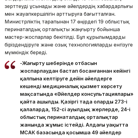
зерттеуді ұсынады және әйелдердің хабардарлығы
мен жауапкершілігін арттыруға бағытталған.
Министрліктің тарапынан 17 өңірдегі 19 облыстық
перинаталдық орталықты жаңғырту бойынша
мастер-жоспарлар бекітілді. Бұл құрылымдарды
біріздендіруге және озық технологияларды енгізуге
мүмкіндік береді.
-Жаңғырту шеңберінде отбасын
жоспарлаудан бастап босанғаннан кейінгі
қалпына келтіруге дейін әйелдерге
кешенді медициналық қызмет көрсету
мақсатында «Әйелдер консультациялары»
қайта ашылды. Қазіргі таңда олардың 273-і
қалаларда, 152-сі ауылдық жерлерде, 24-і
облыстық перинаталдық орталықтар
жанында жұмыс істейді. Алдағы уақытта
МСАК базасында қосымша 49 әйелдер