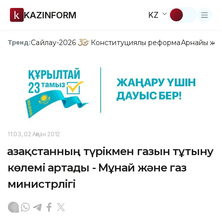
KAZINFORM
KZ
Сайлау-2026
Конституциялық реформа
Арнайы жо
Тренд:
11:03, 02 Ақпан 2012
Қазақстанның түрікмен газын тұтыну
көлемі артады - Мұнай және газ
министрлігі