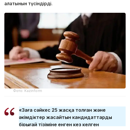
алатынын түсіндірді.
Фото: Kazinform
«Заңға сәйкес 25 жасқа толған және
әкімдіктер жасайтын кандидаттардың
бірыңғай тізіміне енген кез келген