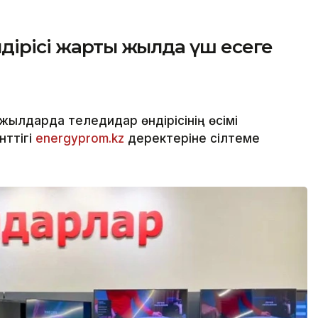
ндірісі жарты жылда үш есеге
жылдарда теледидар өндірісінің өсімі
нттігі
energyprom.kz
деректеріне сілтеме