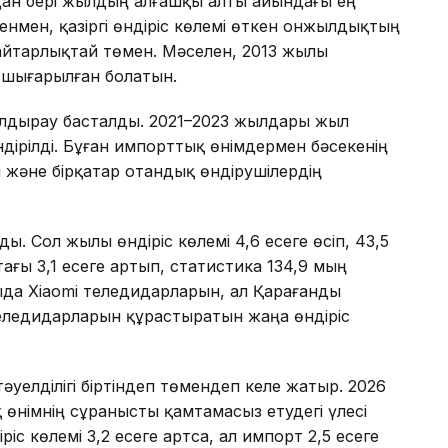
дан бері жылдың алғашқы алты айындағы ең
генмен, қазіргі өндіріс көлемі өткен онжылдықтың
айтарлықтай төмен. Мәселен, 2013 жылы
 шығарылған болатын.
ұлдырау басталды. 2021–2023 жылдары жыл
ндірілді. Бұған импорттық өнімдермен бәсекенің
және бірқатар отандық өндірушілердің
. Сол жылы өндіріс көлемі 4,6 есеге өсіп, 43,5
тағы 3,1 есеге артып, статистика 134,9 мың
да Xiaomi теледидарларын, ал Қарағанды
ледидарларын құрастыратын жаңа өндіріс
әуелділігі біртіндеп төмендеп келе жатыр. 2026
німнің сұранысты қамтамасыз етудегі үлесі
ріс көлемі 3,2 есеге артса, ал импорт 2,5 есеге