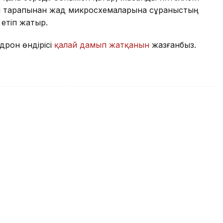
ы тарапынан жад микросхемаларына сұраныстың
етіп жатыр.
дрон өндірісі
қалай дамып жатқанын
жазғанбыз.