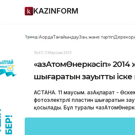
KAZINFORM
Ақорда
Тағайындау
Заң және тәртіп
Дерекқор
Тренд:
16:47, 11 Маусым 2013
«ҚазАтомӨнеркәсіп» 2014
шығаратын зауытты іске
АСТАНА. 11 маусым. ҚазАқпарат - Өске
фотоэлектрлі пластин шығаратын зау
қосылады. Бұл туралы «ҚазАтомӨнеркә