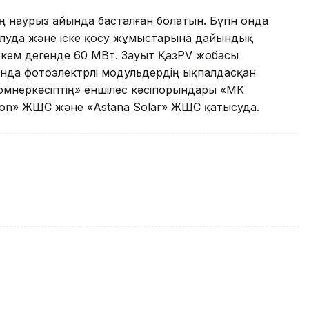
ң наурыз айында басталған болатын. Бүгiн онда
луда және iске қосу жұмыстарына дайындық
 кем дегенде 60 МВт. Зауыт ҚазPV жобасы
нда фотоэлектрлі модульдердің ықпалдасқан
томӨнеркәсіптің» еншілес кәсіпорындары «МК
licon» ЖШС және «Astana Solar» ЖШС қатысуда.