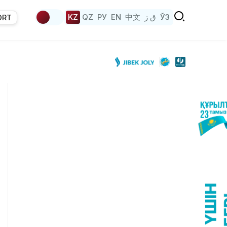
KZ
QZ
РУ
EN
中文
ق ز
ЎЗ
ORT