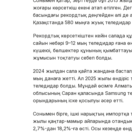
Сонымен қатар, зерттеуде бұл 2015 жыл
жоғары көрсеткіш екені атап өтілген. Де
басындағы рекордтық деңгейден әлі де 
Қазақстанда 580 мыңға жуық теледидар
Рекордтық көрсеткіштен кейін салада қ
сайын небәрі 9–12 мың теледидар ғана ө
күшеюі, бөлшектер құнының қымбаттауы 
жұмысын тоқтатуы себеп болды.
2024 жылдан сала қайта жандана басталды
мың данаға жетті. Ал 2025 жылы өндіріс 
теледидар болды. Мұндай өсімге Алматы
облысының Саран қаласында Samsung те
орындарының іске қосылуы әсер етті.
Сонымен бірге, ішкі нарықтың импортқа т
жылы қаңтар-мамыр айларында отандық ө
2,7%-дан 18,2%-ға өсті. Осы кезеңде өнді