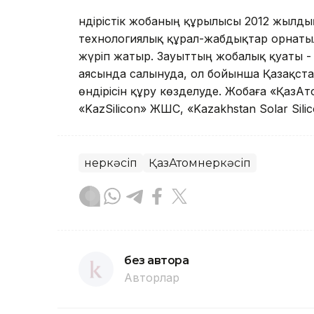
Өндірістiк жобаның құрылысы 2012 жылды
технологиялық құрал-жабдықтар орнаты
жүріп жатыр. Зауыттың жобалық қуаты -
аясында салынуда, ол бойынша Қазақста
өндірісін құру көзделуде. Жобаға «ҚазА
«KazSilicon» ЖШС, «Kazakhstan Solar Si
Өнеркәсіп
ҚазАтомӨнеркәсіп
без автора
Авторлар