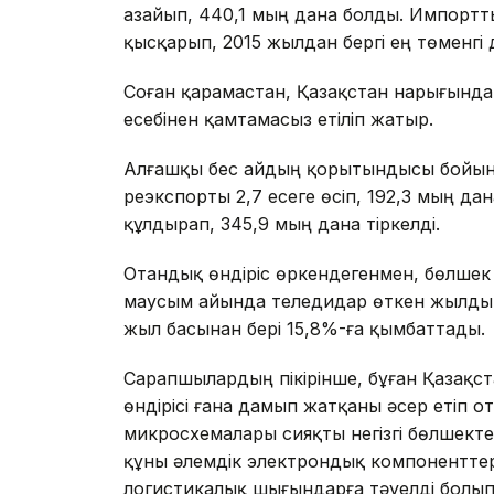
азайып, 440,1 мың дана болды. Импортты
қысқарып, 2015 жылдан бергі ең төменгі д
Соған қарамастан, Қазақстан нарығында т
есебінен қамтамасыз етіліп жатыр.
Алғашқы бес айдың қорытындысы бойын
реэкспорты 2,7 есеге өсіп, 192,3 мың дан
құлдырап, 345,9 мың дана тіркелді.
Отандық өндіріс өркендегенмен, бөлшек 
маусым айында теледидар өткен жылдың
жыл басынан бері 15,8%-ға қымбаттады.
Сарапшылардың пікірінше, бұған Қазақст
өндірісі ғана дамып жатқаны әсер етіп 
микросхемалары сияқты негізгі бөлшект
құны әлемдік электрондық компоненттер
логистикалық шығындарға тәуелді болып