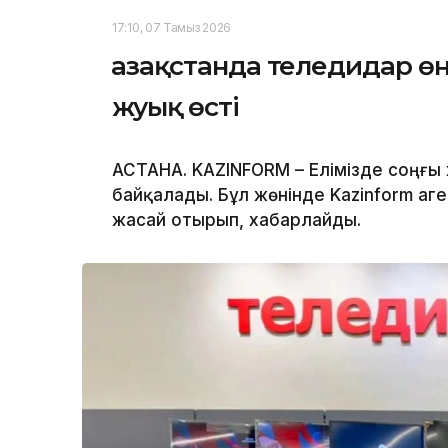
17:10, 07 Тамыз 2026
Қазақстанда теледидар ө
жуық өсті
АСТАНА. KAZINFORM – Елімізде соңғы 
байқалады. Бұл жөнінде Kazinform аге
жасай отырып, хабарлайды.