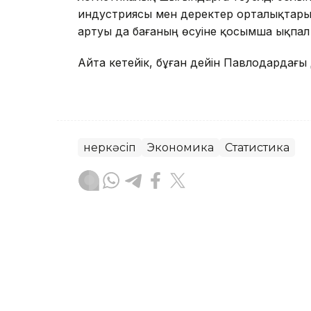
индустриясы мен деректер орталықтар
артуы да бағаның өсуіне қосымша ықпал 
Айта кетейік, бұған дейін Павлодардағы 
Өнеркәсіп
Экономика
Статистика
Алпамыс Файзолла
Авторлар