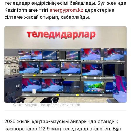
теледидар өндірісінің өсімі байқалады. Бұл жөнінде
Kazinform агенттігі
energyprom.kz
деректеріне
сілтеме жасай отырып, хабарлайды.
Фото: Мақсат Шағырбаев / Kazinform
2026 жылы қаңтар-маусым айларында отандық
кәсіпорындар 112,9 мың теледидар өндірген. Бұл