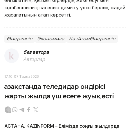
енгізілетінін, қызметкерлердің жеке өсуі мен
көшбасшылық сапасын дамыту үшін барлық жағдай
жасалатынын атап көрсетті.
Өнеркәсіп
Экономика
ҚазАтомӨнеркәсіп
без автора
Авторлар
17:10, 07 Тамыз 2026
Қазақстанда теледидар өндірісі
жарты жылда үш есеге жуық өсті
АСТАНА. KAZINFORM – Елімізде соңғы жылдарда