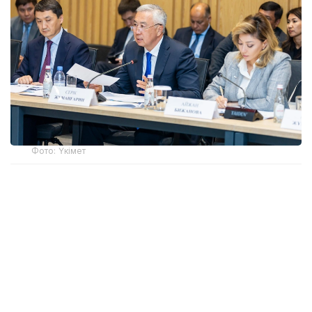
Фото: Үкімет
Қатысушыларға Жеңіл өнеркәсіпті дамытудың 2026-
2030 жылдарға арналған кешенді жоспарының
негізгі ережелері таныстырылды. Өнеркәсіп вице-
министрі Олжас Сапарбеков атап өткендей, құжат
заңнама, сатып алу тетігін жетілдіру, «көлеңкелі»
импортқа қарсы іс-қимыл, инвестиция тарту,
отандық брендті дамыту мен кадр даярлауға
арналған 28 іс-шараны қамтиды.