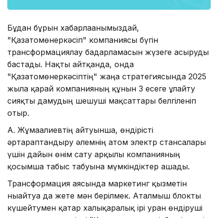
Бұдан бұрын xабарлағанымыздай,
"Қазатомөнеркәсіп" компаниясы бүгін
трансформациялау бағдарламасын жүзеге асыруды
бастады. Нақты айтқанда, онда
"Қазатомөнеркәсіптің" жаңа стратегиясында 2025
жылға қарай компанияның құнын 3 есеге ұлғайту
сияқты дамудың шешуші мақсаттары белгіленіп
отыр.
А. Жұмағалиевтің айтуынша, өндірісті
әртараптандыру әлемнің атом электр стансалары
үшін дайын өнім сату арқылы компанияның
қосымша табыс табуына мүмкіндіктер ашады.
Трансформация аясында маркетинг қызметін
нығайтуға да жете мән берілмек. Аталмыш блокты
күшейтумен қатар xалықаралық ірі уран өндіруші