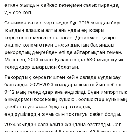
өткен жылдың сәйкес кезеңімен салыстырғанда,
2,9 есе көп.
Сонымен қатар, зерттеуде бұл 2015 жылдан бері
жылдың алғашқы алты айындағы ең жоғары
көрсеткіш екені атап өтілген. Дегенмен, қазіргі
өндіріс көлемі өткен онжылдықтың басындағы
рекордтық деңгейден әлі де айтарлықтай төмен.
Мәселен, 2013 жылы Қазақстанда 580 мыңға жуық
теледидар шығарылған болатын.
Рекордтық көрсеткіштен кейін салада құлдырау
басталды. 2021–2023 жылдары жыл сайын небәрі
9–12 мың теледидар ғана өндірілді. Бұған импорттық
өнімдермен бәсекенің күшеюі, бөлшектер құнының
қымбаттауы және бірқатар отандық
өндірушілердің жұмысын тоқтатуы себеп болды.
2024 жылдан сала қайта жандана басталды. Сол
жылы өндіріс көлемі 4,6 есеге өсіп, 43,5 мың данаға