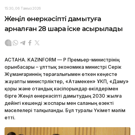
15:30, 06 Тамыз 2026
Жеңіл өнеркәсіпті дамытуға
арналған 28 шара іске асырылады
АСТАНА. KAZINFORM — ҚР Премьер-министрінің
орынбасары – ұлттық экономика министрі Серік
Жұманғариннің төрағалығымен өткен кеңесте
жауапты министрліктер, «Атамекен» ҰКП, «Даму»
қоры және отандық кәсіпорындар өкілдерімен
бірге Жеңіл өнеркәсіпті дамытудың 2030 жылға
дейінгі кешенді жоспары мен саланың өзекті
мәселелері талқыланды. Бұл туралы Үкімет мәлім
етті.