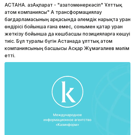
АСТАНА. ҚазАқпарат - "Қазатомөнеркәсіп" Ұлттық
атом компаниясы" АҚ трансформациялау
бағдарламасының арқасында әлемдік нарықта уран
өндірісі бойынша ғана емес, сонымен қатар уран
жеткізу бойынша да көшбасшы позицияларға көшуі
тиіс. Бұл туралы бүгін Астанада ұлттық атом
компаниясының басшысы Асқар Жұмағалиев мәлім
етті.