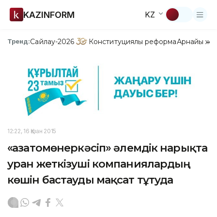
KAZINFORM
KZ
Сайлау-2026
Конституциялық реформа
Арнайы жо
Тренд:
12:22, 16 Қазан 2015
«Қазатомөнеркәсіп» әлемдік нарықта
уран жеткізуші компаниялардың
көшін бастауды мақсат тұтуда