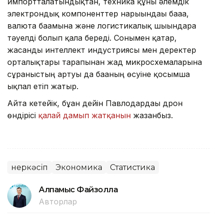
импортталатындықтан, техника құны әлемдік
электрондық компоненттер нарығындағы бағаға,
валюта бағамына және логистикалық шығындарға
тәуелді болып қала береді. Сонымен қатар,
жасанды интеллект индустриясы мен деректер
орталықтары тарапынан жад микросхемаларына
сұраныстың артуы да бағаның өсуіне қосымша
ықпал етіп жатыр.
Айта кетейік, бұған дейін Павлодардағы дрон
өндірісі
қалай дамып жатқанын
жазғанбыз.
Өнеркәсіп
Экономика
Статистика
Алпамыс Файзолла
Авторлар