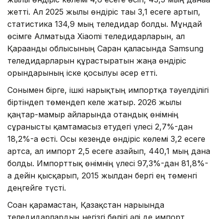
жетті. Ал 2025 жылы өндіріс тағы 3,1 есеге артып,
статистика 134,9 мың теледидар болды. Мұндай
өсімге Алматыда Xiaomi теледидарларын, ал
Қарағанды облысының Саран қаласында Samsung
теледидарларын құрастыратын жаңа өндіріс
орындарының іске қосылуы әсер етті.
Сонымен бірге, ішкі нарықтың импортқа тәуелділігі
біртіндеп төмендеп келе жатыр. 2026 жылы
қаңтар-мамыр айларында отандық өнімнің
сұранысты қамтамасыз етудегі үлесі 2,7%-дан
18,2%-ға өсті. Осы кезеңде өндіріс көлемі 3,2 есеге
артса, ал импорт 2,5 есеге азайып, 440,1 мың дана
болды. Импорттық өнімнің үлесі 97,3%-дан 81,8%-
ға дейін қысқарып, 2015 жылдан бергі ең төменгі
деңгейге түсті.
Соған қарамастан, Қазақстан нарығында
теледидарлардың негізгі бөлігі әлі де импорт