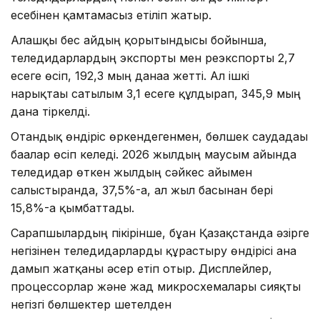
есебінен қамтамасыз етіліп жатыр.
Алғашқы бес айдың қорытындысы бойынша,
теледидарлардың экспорты мен реэкспорты 2,7
есеге өсіп, 192,3 мың данаға жетті. Ал ішкі
нарықтағы сатылым 3,1 есеге құлдырап, 345,9 мың
дана тіркелді.
Отандық өндіріс өркендегенмен, бөлшек саудадағы
бағалар өсіп келеді. 2026 жылдың маусым айында
теледидар өткен жылдың сәйкес айымен
салыстырғанда, 37,5%-ға, ал жыл басынан бері
15,8%-ға қымбаттады.
Сарапшылардың пікірінше, бұған Қазақстанда әзірге
негізінен теледидарларды құрастыру өндірісі ғана
дамып жатқаны әсер етіп отыр. Дисплейлер,
процессорлар және жад микросхемалары сияқты
негізгі бөлшектер шетелден