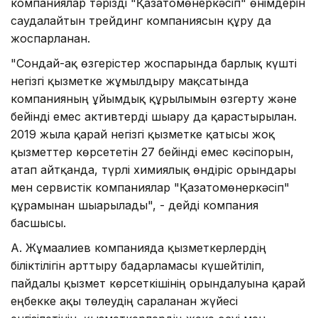
компаниялар тәрізді "Қазатомөнеркәсіп" өнімдерін
саудалайтын трейдинг компаниясын құру да
жоспарланған.
"Сондай-ақ өзгерістер жоспарында барлық күшті
негізгі қызметке жұмылдыру мақсатында
компанияның ұйымдық құрылымын өзгерту және
бейінді емес активтерді шығару да қарастырылған.
2019 жылға қарай негізгі қызметке қатысы жоқ
қызметтер көрсететін 27 бейінді емес кәсіпорын,
атап айтқанда, түрлі xимиялық өндіріс орындары
мен сервистік компаниялар "Қазатомөнеркәсіп"
құрамынан шығарылады", - дейді компания
басшысы.
А. Жұмағалиев компанияда қызметкерлердің
біліктілігін арттыру бағдарламасы күшейтіліп,
пайдалы қызмет көрсеткішінің орындалуына қарай
еңбекке ақы төлеудің сараланған жүйесі