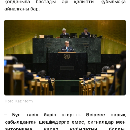
қолданыла бастады әрі қалыпты құбылысқа
айналғаны бар.
Фото: Kazinform
– Бұл тәсіл бәрін өзгертті. Әсіресе нарық
қабылданған шешімдерге емес, сигналдар мен
риторикаға қарап құбылатын болды.