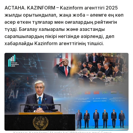
АСТАНА. KAZINFORM – Kazinform агенттігі 2025
жылды қорытындылап, жаңа жоба – әлемге ең көп
әсер еткен тұлғалар мен оқиғалардың рейтингін
түзді. Бағалау халықаралық және қазақстандық
сарапшылардың пікірі негізінде әзірленді, деп
хабарлайды Kazinform агенттігінің тілшісі.
Коллаж: Kazinform/ Akorda.kz/ Whitehouse.gov/ Canva