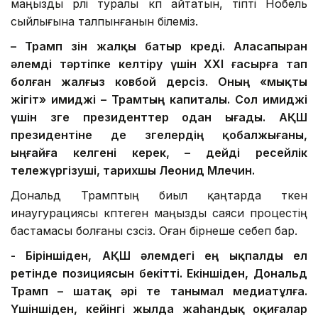
маңызды рөлі туралы көп айтатын, тіпті Нобель
сыйлығына талпынғанын білеміз.
– Трамп өзін жалқы батыр көреді. Аласапыран
әлемді тәртіпке келтіру үшін ХХІ ғасырға тап
болған жалғыз ковбой дерсіз. Оның «мықты
жігіт» имиджі – Трамтың капиталы. Сол имиджі
үшін өзге президенттер одан ығады. АҚШ
президентіне де өзгелердің қобалжығаны,
ыңғайға келгені керек, – дейді ресейлік
тележүргізуші, тарихшы Леонид Млечин.
Дональд Трамптың биыл қаңтарда өткен
инаугурациясы көптеген маңызды саяси процестің
бастамасы болғаны сөзсіз. Оған бірнеше себеп бар.
- Біріншіден, АҚШ әлемдегі ең ықпалды ел
ретінде позициясын бекітті. Екіншіден, Дональд
Трамп – шатақ әрі өте танымал медиатұлға.
Үшіншіден, кейінгі жылда жаһандық оқиғалар