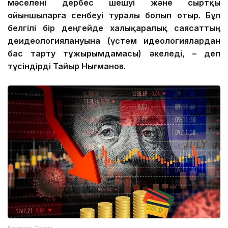
мәселені дербес шешуі және сыртқы
ойыншыларға сенбеуі туралы болып отыр. Бұл
белгілі бір деңгейде халықаралық саясаттың
деидеологиялануына (үстем идеологиялардан
бас тарту тұжырымдамасы) әкеледі, – деп
түсіндірді Тайыр Нығманов.