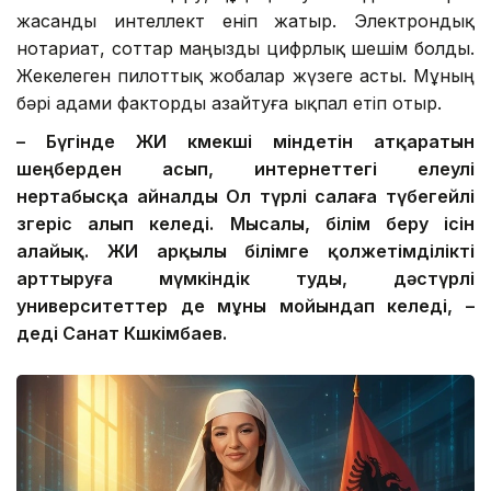
жасанды интеллект еніп жатыр. Электрондық
нотариат, соттар маңызды цифрлық шешім болды.
Жекелеген пилоттық жобалар жүзеге асты. Мұның
бәрі адами факторды азайтуға ықпал етіп отыр.
– Бүгінде ЖИ көмекші міндетін атқаратын
шеңберден асып, интернеттегі елеулі
өнертабысқа айналды Ол түрлі салаға түбегейлі
өзгеріс алып келеді. Мысалы, білім беру ісін
алайық. ЖИ арқылы білімге қолжетімділікті
арттыруға мүмкіндік туды, дәстүрлі
университеттер де мұны мойындап келеді, –
деді Санат Көшкімбаев.