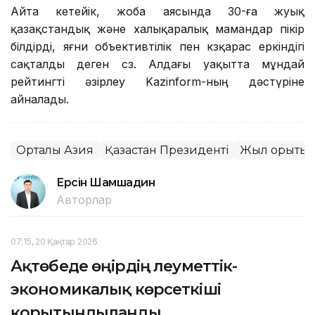
Айта кетейік, жоба аясында 30-ға жуық
қазақстандық және халықаралық мамандар пікір
білдірді, яғни объективтілік пен көзқарас еркіндігі
сақталды деген сөз. Алдағы уақытта мұндай
рейтингті әзірлеу Kazinform-ның дәстүріне
айналады.
Орталық Азия
Қазақстан Президенті
Жыл қорыты
Ерсiн Шамшадин
Авторлар
07:15, 20 Қаңтар 2026
Ақтөбеде өңірдің әлеуметтік-
экономикалық көрсеткіші
қорытындыланды