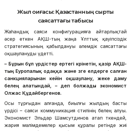
Жыл оқиғасы: Қазақстанның сыртқы
саясаттағы табысы
Жаһандық саяси конфигурацияға айтарлықтай
әсер еткен АҚШ-тың жаңа Ұлттық қауіпсіздік
стратегиясының қабылдануы әлемдік саясаттағы
оқшаулануды үдетті.
– Бұрын бұл үрдістер ертегі көрінетін, қазір АҚШ-
тың Еуропалық одаққа және өзге елдерге салған
санкцияларынан кейін оқшаулану, жеке даму
белең алатындай, – деп болжады экономист
Олжас Құдайбергенов.
Осы тұрғыдан алғанда, биылғы жылдың басты
үрдісі – саяси коммуникация стилінің белең алуы.
Экономист Эльдар Шамсутдинов атап өткендей,
жария мәлімдемелер қысым құралы ретінде жиі