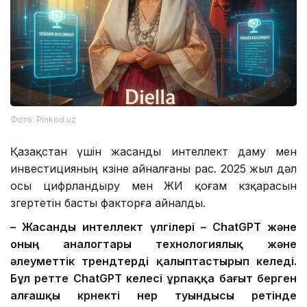
Фото: Pinkod.uz
Қазақстан үшін жасанды интеллект даму мен
инвестицияның көзіне айналғаны рас. 2025 жыл дәл
осы цифрландыру мен ЖИ қоғам көзқарасын
өзгертетін басты факторға айналды.
– Жасанды интеллект үлгілері – ChatGPT және
оның аналогтары технологиялық және
әлеуметтік трендтерді қалыптастырып келеді.
Бұл ретте ChatGPT келесі ұрпаққа бағыт берген
алғашқы көрнекті өнер туындысы ретінде