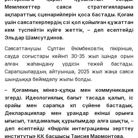
Мемлекеттер саяси стратегияларына
ақпараттық сценарийлерін қоса бастады. Қоғам
үшін саясаткерлердің сөзі қол қойылған құжаттан
кем түспейтін күйге жеттік, – деп есептейді
Эльдар Шамсутдинов.
Саясаттанушы Сұлтан Әкімбековтің пікірінше,
сауда соғыстары кейінгі 30-35 жыл ішінде орын
алған жаһандану үрдісін тежей бастады.
Сарапшылардың айтуынша, 2025 жыл жаңа саяси
шындыққа бейімделу жылы болды.
– Қоғамның мінез-құлқы мен коммуникация
өзгерді. Идеологиялық бағыт тасада қалып, іс
орайы мен сарапқа көп сүйене бастадық.
Декларациялар мен ұрандар екінші орынға
ығысып, талдамалық құрылымдар алға шықты, –
деп есептейді «Өңірлік интеграцияны зерттеу
институты» ҚҚ басшысы Таисия Мармонтова.