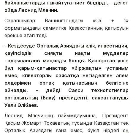
байланыстарды нығайтуға ниет білдірді, – деген
ойда Леонид Млечин.
Сарапшылар Вашингтондағы «С5 + 1»
форматындағы саммитке Қазақстанның қатысуын
ерекше атап өтеді.
– Кездесуде Орталық Азиядағы көлік, инвестиция,
қауіпсіздік сияқты нақты мүдделер
талқыланғаны маңызды болды. Қазақстан үшін
бұл қарым-қатынастар «біржақты» ұстаным
емес, көпвекторлы саясатқа негізделген әлем
елдерімен ортақ қатынасының белгісіне
айналды, – дейді Саяси технологиялар
орталығының (Баку) президенті, саясаттанушы
Уәли Әлібаев.
Леонид Млечиннің пайымдауынша, Президент
Қасым-Жомарт Тоқаевтың тұсында Қазақстан тек
Орталық Азиядағы ғана емес, бүкіл өңірдегі ең