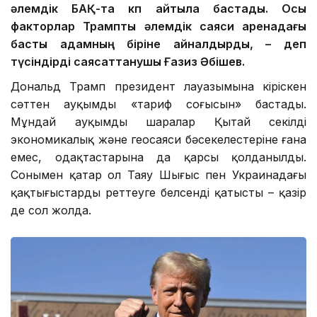
әлемдік БАҚ-та көп айтыла бастады. Осы
факторлар Трампты әлемдік саяси аренадағы
басты адамның біріне айналдырды, – деп
түсіндірді саясаттанушы Ғазиз Әбішев.
Дональд Трамп президент лауазымына кіріскен
сәттен ауқымды «тариф соғысын» бастады.
Мұндай ауқымды шаралар Қытай секілді
экономикалық және геосаяси бәсекелестеріне ғана
емес, одақтастарына да қарсы қолданылды.
Сонымен қатар ол Таяу Шығыс пен Украинадағы
қақтығыстарды реттеуге белсенді қатысты – қазір
де сол жолда.