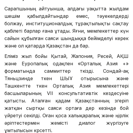
Сарапшының айтуынша, алдағы уақытта жылдам
шешім қабылдайтындар емес, тәуекелдерді
болжау, институционалдық тұрақтылықты сақтау
қабілеті барлар ғана ұтады. Яғни, мемлекеттер күн
сайын құбылған саяси шындыққа бейімделуі керек
және ол қатарда Қазақстан да бар.
Еліміз жыл бойы Қытай, Жапония, Ресей, АҚШ
және Еуропалық одақпен «Орталық Азия +»
форматында саммиттер өткізді. Сондай-ақ
Тяньцзинде өткен ШЫҰ отырысына және
Ташкентте өткен Орталық Азия мемлекеттері
басшыларының VII консультативтік кездесуіне
қатысты. Аталған қадам Қазақстанның өзгеріп
жатқан сыртқы саяси ортаға дер кезінде бой
үйретуі секілді. Оған қоса халықаралық және өңірлік
әріптестермен жемісті диалог жүргізуге
ұмтылысын көрсетті.