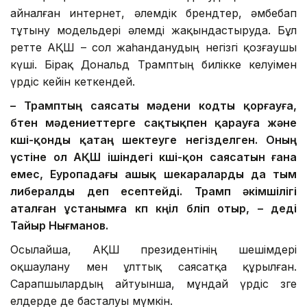
айналған интернет, әлемдік брендтер, әмбебап
тұтыну модельдері әлемді жақындастыруда. Бұл
ретте АҚШ – сол жаһанданудың негізгі қозғаушы
күші. Бірақ Дональд Трамптың билікке келуімен
үрдіс кейін кеткендей.
– Трамптың саясаты мәдени кодты қорғауға,
бөтен мәдениеттерге сақтықпен қарауға және
көші-қонды қатаң шектеуге негізделген. Оның
үстіне ол АҚШ ішіндегі көші-қон саясатын ғана
емес, Еуропадағы ашық шекараларды да тым
либералды деп есептейді. Трамп әкімшілігі
аталған ұстанымға көп көңіл бөліп отыр, – деді
Тайыр Нығманов.
Осылайша, АҚШ президентінің шешімдері
оқшаулану мен ұлттық саясатқа құрылған.
Сарапшылардың айтуынша, мұндай үрдіс өзге
елдерде де басталуы мүмкін.