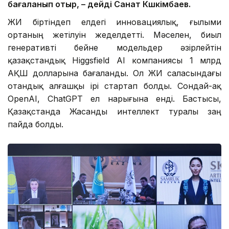
бағаланып отыр, – дейді Санат Көшкімбаев.
ЖИ біртіндеп елдегі инновациялық, ғылыми
ортаның жетілуін жеделдетті. Мәселен, биыл
генеративті бейне модельдер әзірлейтін
қазақстандық Higgsfield AI компаниясы 1 млрд
АҚШ долларына бағаланды. Ол ЖИ саласындағы
отандық алғашқы ірі стартап болды. Сондай-ақ
OpenAI, ChatGPT ел нарығына енді. Бастысы,
Қазақстанда Жасанды интеллект туралы заң
пайда болды.