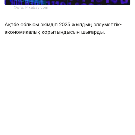
Фото: Pixabay.com
Ақтөбе облысы әкімдігі 2025 жылдың әлеуметтік-
экономикалық қорытындысын шығарды.
Экономика және бюджеттік жоспарлау
басқармасының басшысы Нұржан Мақсатовтың
айтуынша, өнеркәсіп, ауыл шаруашылығы, құрылыс,
көлік және саудада көрсеткіш 100 пайыздан асты.
Алайда аудандардың бәрі бірдей қойған межеге
жете алмады.
— Талдау нәтижесінде инвестиция
тартуда Мұғалжар ауданында, өнеркәсіп
өндірісінің көлемі бойынша Ырғыз, Қобда,
Алға және Хромтау аудандарында
төмендеу анықталды. Жекелеген
салалардағы төмендеу бірқатар
кәсіпорынның уақытша тоқтауына, ірі