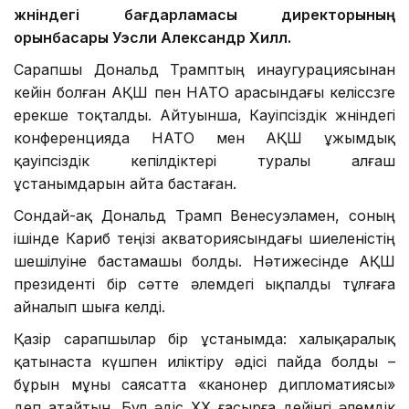
жөніндегі бағдарламасы директорының
орынбасары Уэсли Александр Хилл.
Сарапшы Дональд Трамптың инаугурациясынан
кейін болған АҚШ пен НАТО арасындағы келіссөзге
ерекше тоқталды. Айтуынша, Кауіпсіздік жөніндегі
конференцияда НАТО мен АҚШ ұжымдық
қауіпсіздік кепілдіктері туралы алғаш
ұстанымдарын айта бастаған.
Сондай-ақ Дональд Трамп Венесуэламен, соның
ішінде Кариб теңізі акваториясындағы шиеленістің
шешілуіне бастамашы болды. Нәтижесінде АҚШ
президенті бір сәтте әлемдегі ықпалды тұлғаға
айналып шыға келді.
Қазір сарапшылар бір ұстанымда: халықаралық
қатынаста күшпен иліктіру әдісі пайда болды –
бұрын мұны саясатта «канонер дипломатиясы»
деп атайтын. Бұл әдіс ХХ ғасырға дейінгі әлемдік