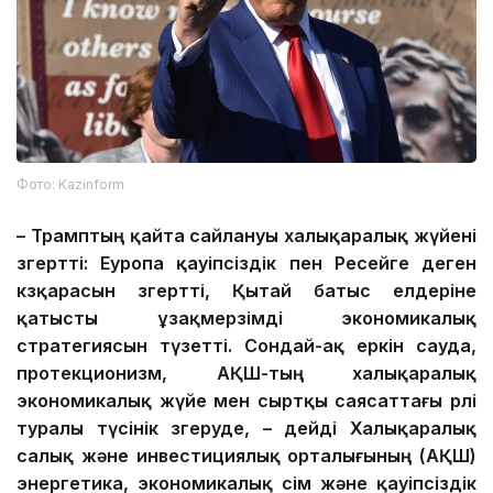
Фото: Kazinform
– Трамптың қайта сайлануы халықаралық жүйені
өзгертті: Еуропа қауіпсіздік пен Ресейге деген
көзқарасын өзгертті, Қытай батыс елдеріне
қатысты ұзақмерзімді экономикалық
стратегиясын түзетті. Сондай-ақ еркін сауда,
протекционизм, АҚШ-тың халықаралық
экономикалық жүйе мен сыртқы саясаттағы рөлі
туралы түсінік өзгеруде, – дейді Халықаралық
салық және инвестициялық орталығының (АҚШ)
энергетика, экономикалық өсім және қауіпсіздік