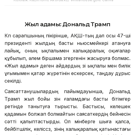
Жыл адамы:
Дональд Трамп
Көп сарапшының пікірінше, АҚШ-тың дәл осы 47-ші
президенті жылдың басты ньюсмейкері атануға
лайық, оның ықпалымен халықаралық оқиғалар
құбылып, әлем біршама өзгергенін жасыруға болмас.
«Жыл адамы» деген айдардың өзі ықпалы мен билік
ұғымымен қатар жүретінін ескерсек, таңдау дұрыс
секілді.
Саясаттанушылардың пайымдауынша, Дональд
Трамп жыл бойы өзін ғаламдағы басты бітімгер
ретінде танытуға тырысты. Бастысы, келешек
қадамын болжап болмайтын саясаткердің бейнесін
сәтті қалыптастырды. Ол мінберге шыға қалса,
бейбітшілік, келіссөз, өзінің халықаралық қатынастағы