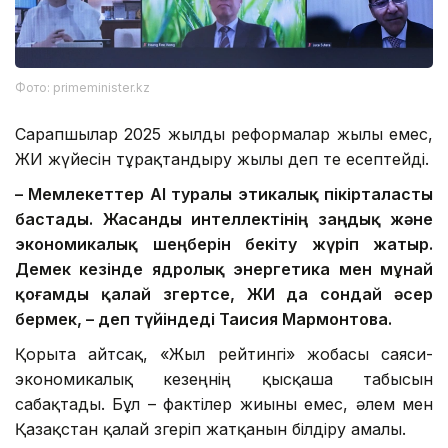
Фото: primeminister.kz
Сарапшылар 2025 жылды реформалар жылы емес,
ЖИ жүйесін тұрақтандыру жылы деп те есептейді.
– Мемлекеттер AI туралы этикалық пікірталасты
бастады. Жасанды интеллектінің заңдық және
экономикалық шеңберін бекіту жүріп жатыр.
Демек кезінде ядролық энергетика мен мұнай
қоғамды қалай өзгертсе, ЖИ да сондай әсер
бермек, – деп түйіндеді Таисия Мармонтова.
Қорыта айтсақ, «Жыл рейтингі» жобасы саяси-
экономикалық кезеңнің қысқаша табысын
сабақтады. Бұл – фактілер жиыны емес, әлем мен
Қазақстан қалай өзгеріп жатқанын білдіру амалы.