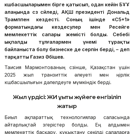
көшбасшыларымен бірге қатысып, одан кейін БҰҰ
алаңында сөз сөйледі, АҚШ президенті Дональд
Трамппен кездесті. Соның ішінде «С5+1»
форматындағы кездесулер мен Ресейге
мемлекеттік сапары жемісті болды. Себебі
ықпалды тұлғалармен үнемі тұрақты
байланыста болу бизнеске де серпін берді, – деп
тарқатты Ғазиз Әбішев.
Таисия Мармонтованың сөзінше, Қазақстан үшін
2025 жыл транзиттік әлеуеті мен өңірлік
көшбасшылығын дәлелдеуге мүмкіндік берді.
Жыл үрдісі: ЖИ құқықтық жүйеге енгізіліп
жатыр
Биыл ақпараттық технологиялар саласында
айтарлықтай өзгерістер болды. Ең алдымен
мемлекеттік басқару, құқықтану секілді салаларға