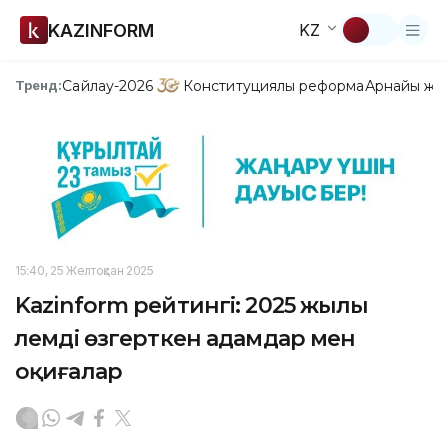
KAZINFORM
KZ
Сайлау-2026
Конституциялық реформа
Арнайы жо
Тренд:
15:40, 25 Желтоқсан 2025
Kazinform рейтингі: 2025 жылы
әлемді өзгерткен адамдар мен
оқиғалар