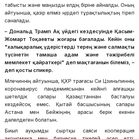
табысты және маңызды елдің біріне айналды. Оның
айтуынша, қазір еліміз өңірдегі тұрақтылықтың тірегі
саналады.
–
Дональд Трамп Ақ үйдегі кездесуінде Қасым-
Жомарт Тоқаевты жоғары бағалады. Кейін оны
"халықаралық үдерістерді терең және салмақты
түсінетін тамаша адам және тәжірибелі
мемлекет қайраткері" деп мақтағанын білеміз, –
деп қосты спикер.
Млечиннің айтуынша, ҚХР төрағасы Си Цзиньпиннің
коронавирус пандемиясынан кейінгі алғашқы
шетелдік сапары Қазақстаннан басталуы
кездейсоқ емес. Қытай басшысының сапары
Астана мен Бейжіңнің арасы берік екенін
дәлелдеген болатын.
Биыл ауқымды сыртқы саяси кооперация
экономика мен бизнеске тікелей әсер етті.