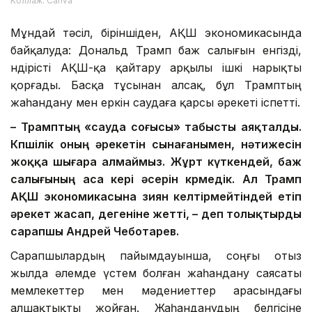
Коллаж: Canva
Мұндай тәсіл, біріншіден, АҚШ экономикасында
байқалуда: Дональд Трамп баж салығын енгізді,
өндірісті АҚШ-қа қайтару арқылы ішкі нарықты
қорғады. Басқа тұсынан алсақ, бұл Трамптың
жаһандану мен еркін саудаға қарсы әрекеті іспетті.
– Трамптың «сауда соғысы» табысты аяқталды.
Көпшілік оның әрекетін сынағанымен, нәтижесін
жоққа шығара алмаймыз. Жұрт күткендей, баж
салығының аса кері әсерін көрмедік. Ал Трамп
АҚШ экономикасына зиян келтірмейтіндей етіп
әрекет жасап, дегеніне жетті, – деп толықтырды
сарапшы Андрей Чеботарев.
Сарапшылардың пайымдауынша, соңғы отыз
жылда әлемде үстем болған жаһандану саясаты
мемлекеттер мен мәдениеттер арасындағы
алшақтықты жойған. Жаһанданудың белгісіне