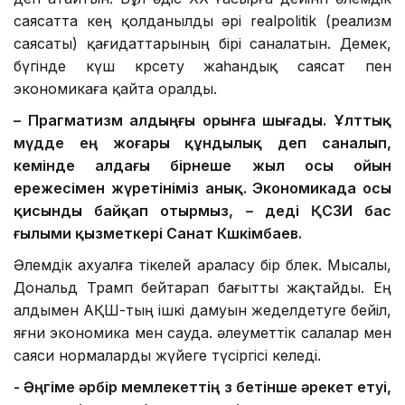
саясатта кең қолданылды әрі realpolitik (реализм
саясаты) қағидаттарының бірі саналатын. Демек,
бүгінде күш көрсету жаһандық саясат пен
экономикаға қайта оралды.
– Прагматизм алдыңғы орынға шығады. Ұлттық
мүдде ең жоғары құндылық деп саналып,
кемінде алдағы бірнеше жыл осы ойын
ережесімен жүретініміз анық. Экономикада осы
қисынды байқап отырмыз, – деді ҚСЗИ бас
ғылыми қызметкері Санат Көшкімбаев.
Әлемдік ахуалға тікелей араласу бір бөлек. Мысалы,
Дональд Трамп бейтарап бағытты жақтайды. Ең
алдымен АҚШ-тың ішкі дамуын жеделдетуге бейіл,
яғни экономика мен сауда. әлеуметтік салалар мен
саяси нормаларды жүйеге түсіргісі келеді.
- Әңгіме әрбір мемлекеттің өз бетінше әрекет етуі,