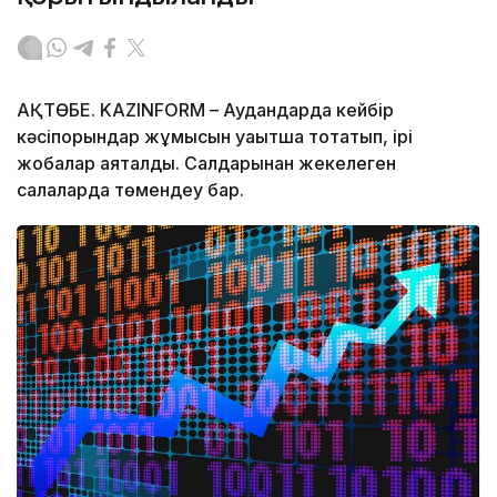
АҚТӨБЕ. KAZINFORM – Аудандарда кейбір
кәсіпорындар жұмысын уақытша тоқтатып, ірі
жобалар аяқталды. Салдарынан жекелеген
салаларда төмендеу бар.