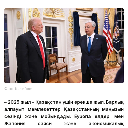
Фото: Kazinform
– 2025 жыл – Қазақстан үшін ерекше жыл. Барлық
алпауыт мемлекеттер Қазақстанның маңызын
сезінді және мойындады. Еуропа елдері мен
Жапония саяси және экономикалық