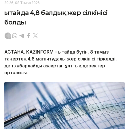
20:26, 08 Тамыз 2026
Қытайда 4,8 балдық жер сілкінісі
болды
АСТАНА. KAZINFORM – Қытайда бүгін, 8 тамыз
таңертең 4,8 магнитудалы жер сілкінісі тіркелді,
деп хабарлайды Қазақстан ұлттық деректер
орталығы.