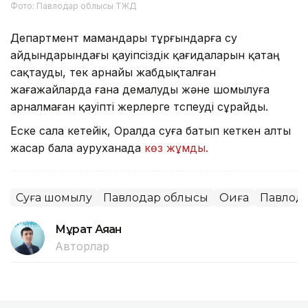
Фото: Павлодар облысы ТЖД
Департмент мамандары тұрғындарға су
айдындарындағы қауіпсіздік қағидаларын қатаң
сақтауды, тек арнайы жабдықталған
жағажайларда ғана демалуды және шомылуға
арналмаған қауіпті жерлерге түспеуді сұрайды.
Еске сала кетейік, Оралда суға батып кеткен алты
жасар бала ауруханада
көз жұмды.
Суға шомылу
Павлодар облысы
Оқиға
Павлод
Мұрат Аяған
Авторлар