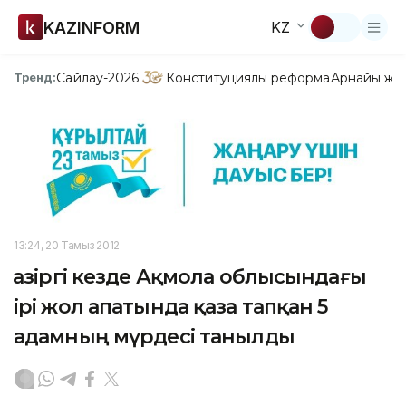
KAZINFORM
KZ
Сайлау-2026
Конституциялық реформа
Арнайы жо
Тренд:
13:24, 20 Тамыз 2012
Қазіргі кезде Ақмола облысындағы
ірі жол апатында қаза тапқан 5
адамның мүрдесі танылды