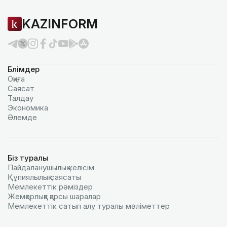
KAZINFORM
Бөлімдер
Оқиға
Саясат
Талдау
Экономика
Әлемде
Біз туралы
Пайдаланушылық келiciм
Құпиялылық саясаты
Мемлекеттік рәміздер
Жемқорлыққа қарсы шаралар
Мемлекеттік сатып алу туралы мәлiметтер