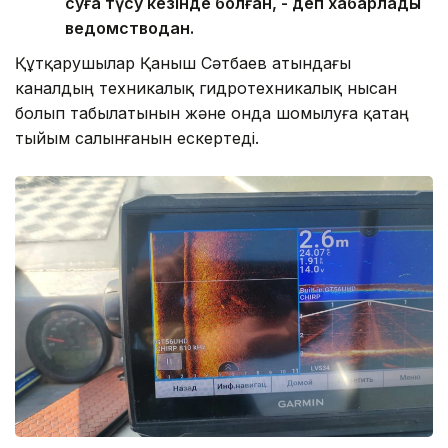
суға түсу кезінде болған, - деп хабарлады
ведомстводан.
Құтқарушылар Қаныш Сәтбаев атындағы
каналдың техникалық гидротехникалық нысан
болып табылатынын және онда шомылуға қатаң
тыйым салынғанын ескертеді.