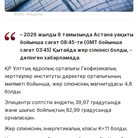
Фото: Анадолы
– 2026 жылдың 8 тамызында Астана уақыты
бойынша сағат 08:45-те (GMT бойынша
сағат 03:45) Қытайда жер сілкінісі болды, -
делінген хабарламада.
ҚР Ұлттық ядролық орталығы Геофизикалық
зерттеулер институты деректер орталығының
мәліметі бойынша, жер сілкінісінің магнитудасы 4,8
болды.
Эпицентрі солтүстік ендіктің 39,97 градусында
және шығыс бойлықтың 82,99 градусында
орналасқан.
Жер сілкінісінің энергетикалық класы K=11 болды.