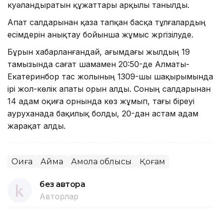
куәландыратын құжаттары арқылы танылды.
Апат салдарынан қаза тапқан басқа тұлғалардың
есімдерін анықтау бойынша жұмыс жүргізілуде.
Бұрын хабарланғандай, ағымдағы жылдың 19
тамызында сағат шамамен 20:50-де Алматы-
Екатеринбор тас жолының 1309-шы шақырымында
ірі жол-көлік апаты орын алды. Соның салдарынан
14 адам оқиға орнында көз жұмып, тағы біреуі
ауруханада бақилық болды, 20-дан астам адам
жарақат алды.
Оқиға
Аймақ
Ақмола облысы
Қоғам
без автора
Авторлар