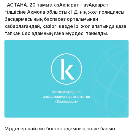
АСТАНА. 20 тамыз. ҚазАқпарат - ҚазАқпарат
тілшісіне Ақмола облыстық ІІД-нің жол полициясы
басқармасының баспасөз орталығынан
хабарлағандай, қазіргі кезде ірі жол апатында қаза
тапқан бес адамның ғана мүрдесі танылды.
Мүрделер қайтыс болған адамның жеке басын