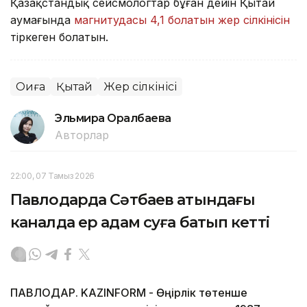
Қазақстандық сейсмологтар бұған дейін Қытай
аумағында
магнитудасы 4,1 болатын жер сілкінісін
тіркеген болатын.
Оқиға
Қытай
Жер сілкінісі
Эльмира Оралбаева
Авторлар
22:00, 07 Тамыз 2026
Павлодарда Сәтбаев атындағы
каналда ер адам суға батып кетті
ПАВЛОДАР. KAZINFORM - Өңірлік төтенше