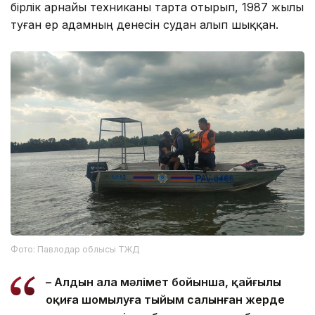
бірлік арнайы техниканы тарта отырып, 1987 жылы
туған ер адамның денесін судан алып шыққан.
Фото: Павлодар облысы ТЖД
– Алдын ала мәлімет бойынша, қайғылы
оқиға шомылуға тыйым салынған жерде