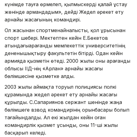
күнімде тауға өрмелеп, қылмыскерді қалай ұстау
жөнінде армандадым», дейді Жедел әрекет ету
арнайы жасағының командирі.
Ол жасынан спортменайналысты, қол ұрысынан
спорт шебері. Мектептен кейін Е.Бөкетов
атындағыҚарағанды мемлекеттік университетінің
дененышықтыру факультетін бітірді. Одан кейін
армияда қызметін өтеді. 2000 жылы оны Қарағанды
облысы ІІД-нің «Арлан» арнайы жасағы
бөлімшесіне қызметке алды.
2003 жылы аймақта торуыл полициясы полкі
құрамында жедел әрекет ету арнайы жасағы
құрылды. С.Сапариянов сержант шенінде жаңа
бөлімшеге взвод командирінің орынбасары болып
тағайындалды. Ал екі жылдан кейін оған
командирлік қызмет ұсынды, оны 11-ші жылы
басқарып келеді.