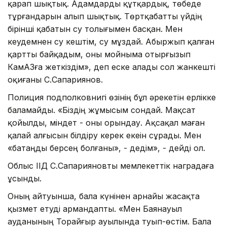
қарап шықтық. Адамдарды құтқардық, төбеде
тұрғандарын алып шықтық. Төртқабатты үйдің
бірінші қабатын су толығымен басқан. Мен
кеудемнен су кештім, су мұздай. Абыржып қалған
қартты байқадым, оны мойныма отырғызып
КамАЗға жеткіздім», деп еске алады сол жанкешті
оқиғаны С.Сапариянов.
Полиция подполковнигі өзінің бұл әрекетін ерлікке
баламайды. «Біздің жұмысым сондай. Мақсат
қойылды, міндет - оны орындау. Ақсақал маған
қалай алғысын білдіру керек екеін сұрады. Мен
«батаңды берсең болғаны», - дедім», - дейді ол.
Облыс ІІД С.Сапарияновты мемлекеттік наградаға
ұсынды.
Оның айтуынша, бала күнінен арнайы жасақта
қызмет етуді армандапты. «Мен Баянауыл
ауданының Торайғыр ауылында туып-өстім. Бала