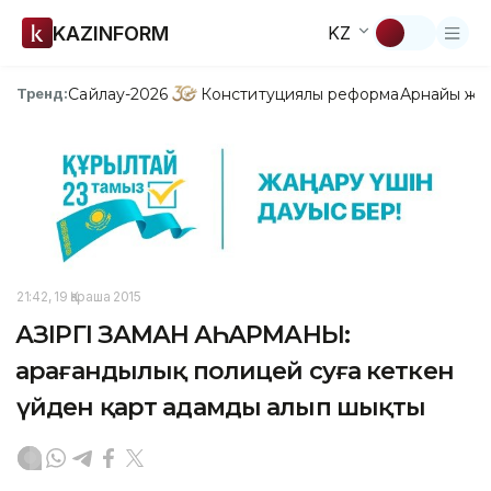
KAZINFORM
KZ
Сайлау-2026
Конституциялық реформа
Арнайы жо
Тренд:
21:42, 19 Қараша 2015
ҚАЗІРГІ ЗАМАН ҚАҺАРМАНЫ:
Қарағандылық полицей суға кеткен
үйден қарт адамды алып шықты