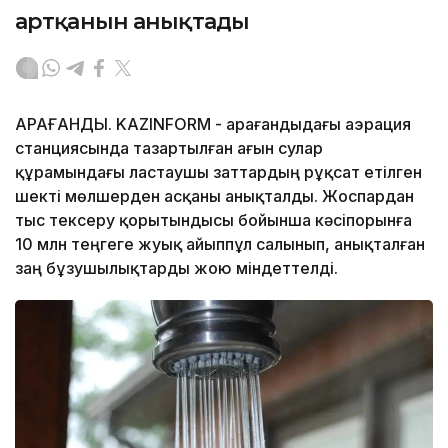
артқанын анықтады
ҚАРАҒАНДЫ. KAZINFORM - Қарағандыдағы аэрация
станциясында тазартылған ағын сулар
құрамындағы ластаушы заттардың рұқсат етілген
шекті мөлшерден асқаны анықталды. Жоспардан
тыс тексеру қорытындысы бойынша кәсіпорынға
10 млн теңгеге жуық айыппұл салынып, анықталған
заң бұзушылықтарды жою міндеттелді.