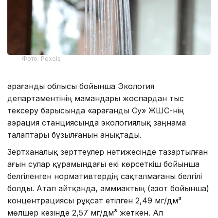
Фото: Pexels
Қарағанды облысы бойынша Экология
департаментінің мамандары жоспардан тыс
тексеру барысында «Қарағанды Су» ЖШС-нің
аэрация станциясында экологиялық заңнама
талаптары бұзылғанын анықтады.
Зертханалық зерттеулер нәтижесінде тазартылған
ағын сулар құрамындағы екі көрсеткіш бойынша
белгіленген нормативтердің сақталмағаны белгілі
болды. Атап айтқанда, аммиактың (азот бойынша)
концентрациясы рұқсат етілген 2,49 мг/дм³
мөлшер кезінде 2,57 мг/дм³ жеткен. Ал