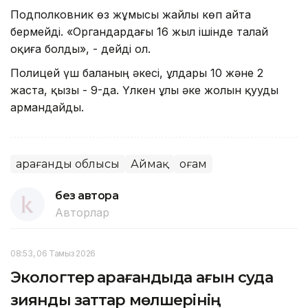
Подполковник өз жұмысы жайлы көп айта
бермейді. «Органдардағы 16 жыл ішінде талай
оқиға болды», - дейді ол.
Полицей үш баланың әкесі, ұлдары 10 және 2
жаста, қызы - 9-да. Үлкен ұлы әке жолын қууды
армандайды.
Қарағанды облысы
Аймақ
Қоғам
без автора
Авторлар
08:53, 06 Тамыз 2026
Экологтер Қарағандыда ағын суда
зиянды заттар мөлшерінің