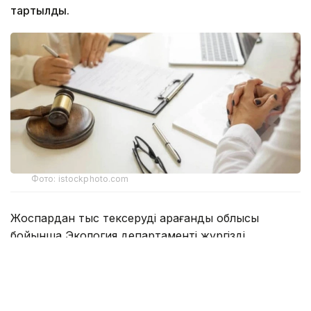
тартылды.
Фото: istockphoto.com
Жоспардан тыс тексеруді Қарағанды облысы
бойынша Экология департаменті жүргізді.
Ведомство мәліметінше, Соқыр өзеніне
ағызылатын сарқынды суларға жүргізілген
зертханалық талдау барысында нитриттердің