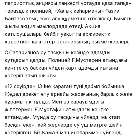
патриоттық акциясы лаңкесті ұстауда қаза тапқан
тараздық полицей, «Халық қаһарманы» Ғазиз
Байтасовтың еске алу құрметіне өткізіледі. Биылғы
жылы акция Қызылордада өтеді. Акция
қатысушылары бейбіт уақытта ержүректік
көрсеткен ішкі істер органарының қызметкерлері.
С.Сапариянов су тасқыны кезінде адамды
құтқарып қалды. Полицей Ғ.Мұстафин атындағы
кентте су басқан үйден қарт адамды иығына
көтеріп алып шықты.
«12 сәуірден 13-іне қараған түні дабыл бойынша
Жедел әрекет ету арнайы жасағының барлық жеке
құрамы тік тұрды. Мен өз қарауымдағы
жігіттермен Ғ.Мұстафин атындағы кентке
аттандым. Мұнда су тасқыны үйлерді мықтап
басқан екен, кей жерлерде су үш метрге шейін
көтерілген. Біз КамАЗ машиналарымен үйлерді