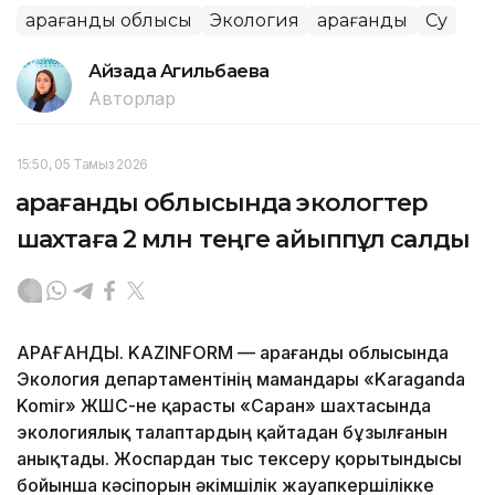
Қарағанды облысы
Экология
Қарағанды
Су
Айзада Агильбаева
Авторлар
15:50, 05 Тамыз 2026
Қарағанды облысында экологтер
шахтаға 2 млн теңге айыппұл салды
ҚАРАҒАНДЫ. KAZINFORM — Қарағанды облысында
Экология департаментінің мамандары «Karaganda
Komir» ЖШС-не қарасты «Саран» шахтасында
экологиялық талаптардың қайтадан бұзылғанын
анықтады. Жоспардан тыс тексеру қорытындысы
бойынша кәсіпорын әкімшілік жауапкершілікке