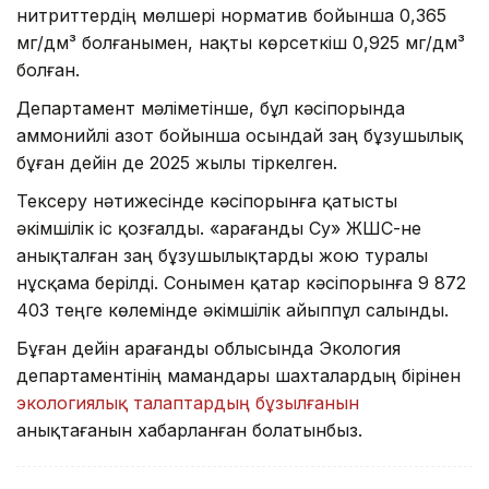
нитриттердің мөлшері норматив бойынша 0,365
мг/дм³ болғанымен, нақты көрсеткіш 0,925 мг/дм³
болған.
Департамент мәліметінше, бұл кәсіпорында
аммонийлі азот бойынша осындай заң бұзушылық
бұған дейін де 2025 жылы тіркелген.
Тексеру нәтижесінде кәсіпорынға қатысты
әкімшілік іс қозғалды. «Қарағанды Су» ЖШС-не
анықталған заң бұзушылықтарды жою туралы
нұсқама берілді. Сонымен қатар кәсіпорынға 9 872
403 теңге көлемінде әкімшілік айыппұл салынды.
Бұған дейін Қарағанды облысында Экология
департаментінің мамандары шахталардың бірінен
экологиялық талаптардың бұзылғанын
анықтағанын хабарланған болатынбыз.