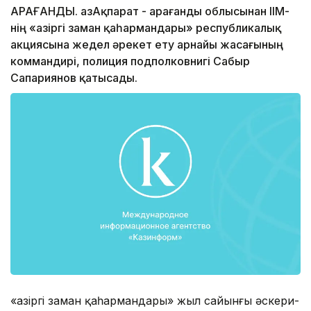
ҚАРАҒАНДЫ. ҚазАқпарат - Қарағанды облысынан ІІМ-
нің «Қазіргі заман қаһармандары» республикалық
акциясына жедел әрекет ету арнайы жасағының
коммандирі, полиция подполковнигі Сабыр
Сапариянов қатысады.
«Қазіргі заман қаһармандары» жыл сайынғы әскери-