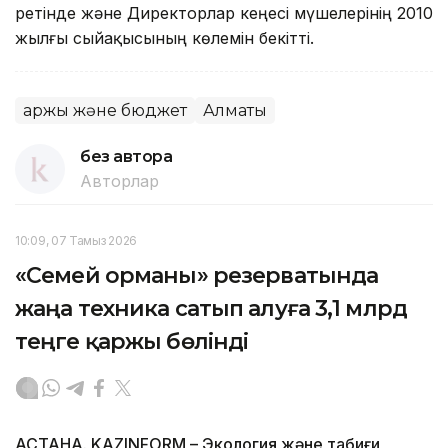
ретінде және Директорлар кеңесі мүшелерінің 2010
жылғы сыйақысының көлемін бекітті.
Қаржы және бюджет
Алматы
без автора
Авторлар
10:09, 07 Тамыз 2026
«Семей орманы» резерватында
жаңа техника сатып алуға 3,1 млрд
теңге қаржы бөлінді
АСТАНА. KAZINFORM – Экология және табиғи