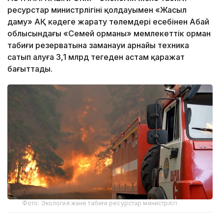
ресурстар министрлігінің қолдауымен «Жасыл
даму» АҚ кәдеге жарату төлемдері есебінен Абай
облысындағы «Семей орманы» мемлекеттік орман
табиғи резерватына заманауи арнайы техника
сатып алуға 3,1 млрд теңгеден астам қаражат
бағыттады.
Фото: Экология және табиғи ресурстар министрлігі