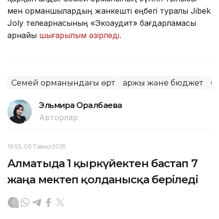
мен орманшылардың жанкешті еңбегі туралы Jibek
Joly телеарнасының «Экоаудит» бағдарламасы
арнайы
шығарылым әзірледі.
Семей орманындағы өрт
Қаржы және бюджет
Ө
Эльмира Оралбаева
Авторлар
16:55, 06 Тамыз 2026
Алматыда 1 қыркүйектен бастап 7
жаңа мектеп қолданысқа беріледі