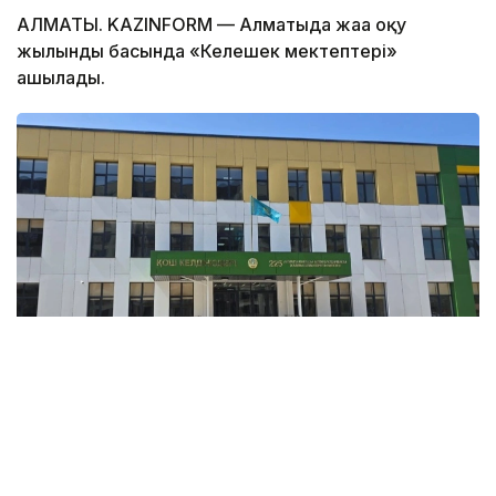
АЛМАТЫ. KAZINFORM — Алматыда жаңа оқу
жылындың басында «Келешек мектептері»
ашылады.
Фото: Алматы қаласының әкімдігі
11 700 оқушыға арналған сегіз «Келешек мектебі»