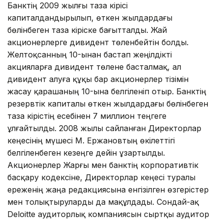
Банктің 2009 жылғы таза кірісі
капиталдандырылып, өткен жылдардағы
бөлінбеген таза кіріске бағытталды. Жай
акционерлерге дивидент төленбейтін болды.
Желтоқсанның 10-ынан бастап жеңілдікті
акцияларға дивидент төлене басталмақ, ал
дивидент алуға құқы бар акционерлер тізімін
жасау қарашаның 10-ына белгіленіп отыр. Банктің
резервтік капиталы өткен жылдардағы бөлінбеген
таза кірістің есебінен 7 миллион теңгеге
ұлғайтылды. 2008 жылы сайланған Директорлар
кеңесінің мүшесі М. Ержановтың өкілеттігі
белгіленбеген кезеңге дейін ұзартылды.
Акционерлер Жарғы мен банктің корпоративтік
басқару кодексіне, Директорлар кеңесі туралы
ереженің жаңа редакциясына енгізілген өзгерістер
мен толықтыруларды да мақұлдады. Сондай-ақ
Deloitte аудиторлық компаниясын сыртқы аудитор