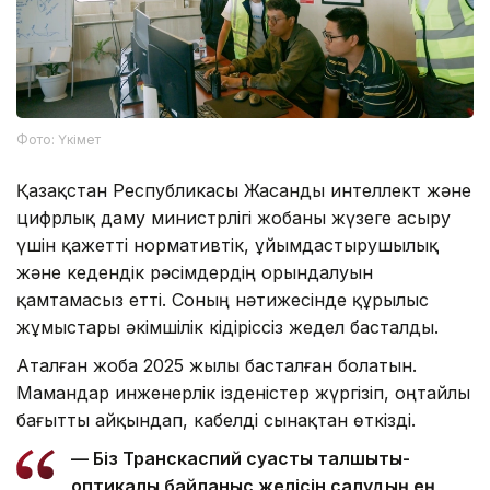
Фото: Үкімет
Қазақстан Республикасы Жасанды интеллект және
цифрлық даму министрлігі жобаны жүзеге асыру
үшін қажетті нормативтік, ұйымдастырушылық
және кедендік рәсімдердің орындалуын
қамтамасыз етті. Соның нәтижесінде құрылыс
жұмыстары әкімшілік кідіріссіз жедел басталды.
Аталған жоба 2025 жылы басталған болатын.
Мамандар инженерлік ізденістер жүргізіп, оңтайлы
бағытты айқындап, кабелді сынақтан өткізді.
— Біз Транскаспий суасты талшықты-
оптикалық байланыс желісін салудың ең