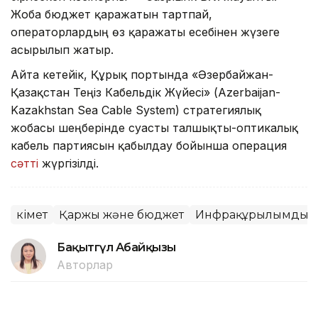
Жоба бюджет қаражатын тартпай,
операторлардың өз қаражаты есебінен жүзеге
асырылып жатыр.
Айта кетейік, Құрық портында «Әзербайжан-
Қазақстан Теңіз Кабельдік Жүйесі» (Azerbaijan-
Kazakhstan Sea Cable System) стратегиялық
жобасы шеңберінде суасты талшықты-оптикалық
кабель партиясын қабылдау бойынша операция
сәтті
жүргізілді.
Үкімет
Қаржы және бюджет
Инфрақұрылымдық 
Бақытгүл Абайқызы
Авторлар
13:18, 05 Тамыз 2026