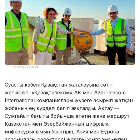
Фото: Үкімет
Суасты кабелі Қазақстан жағалауына сәтті
жеткізіліп, «Қазақтелеком» АҚ мен AzerTelecom
International компаниялары жүзеге асырып жатқан
жобаның ең күрделі бөлігі аяқталды. Ақтау —
Сумгайыт бағыты бойынша өтетін жаңа маршрут
Қазақстан мен Әзербайжанның цифрлық
инфрақұрылымын біріктіріп, Азия мен Еуропа
арасындағы деректерді жоғары жылдамдықпен