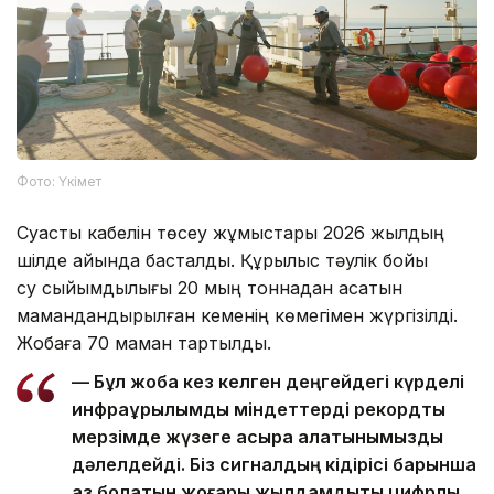
Фото: Үкімет
Суасты кабелін төсеу жұмыстары 2026 жылдың
шілде айында басталды. Құрылыс тәулік бойы
су сыйымдылығы 20 мың тоннадан асатын
мамандандырылған кеменің көмегімен жүргізілді.
Жобаға 70 маман тартылды.
— Бұл жоба кез келген деңгейдегі күрделі
инфрақұрылымдық міндеттерді рекордтық
мерзімде жүзеге асыра алатынымызды
дәлелдейді. Біз сигналдың кідірісі барынша
аз болатын жоғары жылдамдықты цифрлық