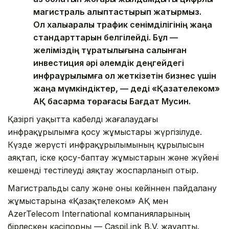
магистраль қалыптастырып жатырмыз.
Ол халықаралық трафик сенімділігінің жаңа
стандарттарын белгілейді. Бұл —
желіміздің тұрақтылығына салынған
инвестиция әрі әлемдік деңгейдегі
инфрақұрылымға қол жеткізетін бизнес үшін
жаңа мүмкіндіктер, — деді «Қазақтелеком»
АҚ басқарма төрағасы Бағдат Мусин.
Қазіргі уақытта кабелді жағалаудағы
инфрақұрылымға қосу жұмыстары жүргізілуде.
Күзде жерүсті инфрақұрылымының құрылысын
аяқтап, іске қосу-баптау жұмыстарын және жүйені
кешенді тестілеуді аяқтау жоспарланып отыр.
Магистральды салу және оны кейіннен пайдалану
жұмыстарына «Қазақтелеком» АҚ мен
AzerTelecom International компанияларының
бірлескен кәсіпорны — CaspiLink B.V. жауапты.