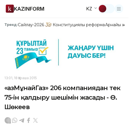
KAZINFORM
KZ
Сайлау-2026
Конституциялық реформа
Арнайы жо
Тренд:
13:01, 18 Қараша 2015
«ҚазМұнайГаз» 206 компаниядан тек
75-ін қалдыру шешімін жасады - Ө.
Шөкеев