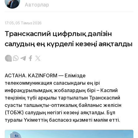
Авторлар
17:05, 05 Тамыз 2026
Транскаспий цифрлық дәлізін
салудың ең күрделі кезеңі аяқталды
АСТАНА. KAZINFORM — Елімізде
телекоммуникация саласындағы ең ірі
инфрақұрылымдық жобалардың бірі – Каспий
теңізінің түбі арқылы тартылатын Транскаспий
суасты талшықты-оптикалық байланыс желісін
(ТОБЖ) салудың негізгі кезеңі аяқталды. Бұл
туралы Үкіметтің баспасөз қызметі мәлім етті.