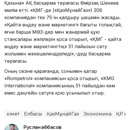
Қазына» АҚ басқарма төрағасы Өмірзақ Шөкеев
мәлім етті. «ҚМГ-де («ҚазМұнайГаз») 206
компаниядан тек 75-ін қалдыру шешімін жасады.
«Қайта өңдеу және маркетинг» бағыты толықтай,
яғни барша МӨЗ-дер мен жанармай құю
стансалары желілерін қоса отырып, «ҚМГ - қайта
өңдеу және маркетингтің» 51 пайызын сату
жолымен жекешелендіріледі»,-деді басқарма
төрағасы.
Оның сөзіне қарағанда, сонымен қатар
«Rompetrol» компаниясын қоса отырып, «KMG
International» компаниясының 51 пайыздан кем
емес деңгейін сатуға қою ұсынылып отыр.
Үкімет
Елбасы
ҚазМұнайГаз
Экономика
ҚР Үкі
Руслан Ғаббасов