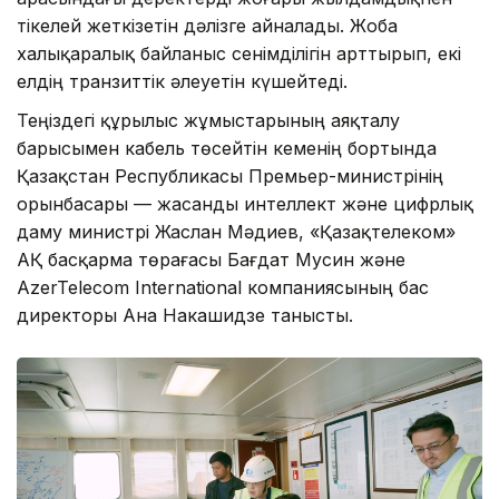
тікелей жеткізетін дәлізге айналады. Жоба
халықаралық байланыс сенімділігін арттырып, екі
елдің транзиттік әлеуетін күшейтеді.
Теңіздегі құрылыс жұмыстарының аяқталу
барысымен кабель төсейтін кеменің бортында
Қазақстан Республикасы Премьер-министрінің
орынбасары — жасанды интеллект және цифрлық
даму министрі Жаслан Мәдиев, «Қазақтелеком»
АҚ басқарма төрағасы Бағдат Мусин және
AzerTelecom International компаниясының бас
директоры Ана Накашидзе танысты.