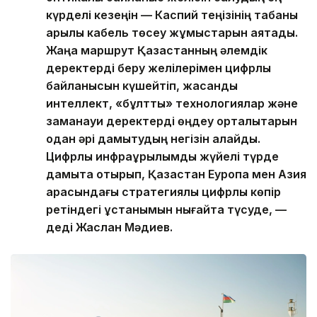
күрделі кезеңін — Каспий теңізінің табаны
арқылы кабель төсеу жұмыстарын аяқтадық.
Жаңа маршрут Қазақстанның әлемдік
деректерді беру желілерімен цифрлық
байланысын күшейтіп, жасанды
интеллект, «бұлтты» технологиялар және
заманауи деректерді өңдеу орталықтарын
одан әрі дамытудың негізін қалайды.
Цифрлық инфрақұрылымды жүйелі түрде
дамыта отырып, Қазақстан Еуропа мен Азия
арасындағы стратегиялық цифрлық көпір
ретіндегі ұстанымын нығайта түсуде, —
деді Жаслан Мәдиев.