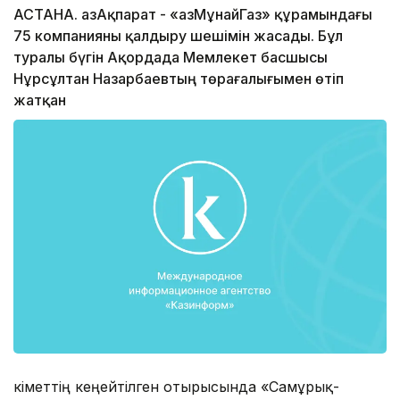
АСТАНА. ҚазАқпарат - «ҚазМұнайГаз» құрамындағы
75 компанияны қалдыру шешімін жасады. Бұл
туралы бүгін Ақордада Мемлекет басшысы
Нұрсұлтан Назарбаевтың төрағалығымен өтіп
жатқан
Үкіметтің кеңейтілген отырысында «Самұрық-