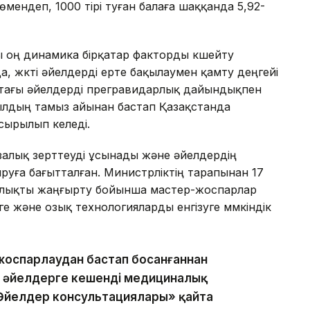
төмендеп, 1000 тірі туған балаға шаққанда 5,92-
 оң динамика бірқатар факторды күшейту
а, жүкті әйелдерді ерте бақылаумен қамту деңгейі
астағы әйелдерді прегравидарлық дайындықпен
жылдың тамыз айынан бастап Қазақстанда
сырылып келеді.
залық зерттеуді ұсынады және әйелдердің
руға бағытталған. Министрліктің тарапынан 17
талықты жаңғырту бойынша мастер-жоспарлар
ге және озық технологияларды енгізуге мүмкіндік
 жоспарлаудан бастап босанғаннан
ін әйелдерге кешенді медициналық
Әйелдер консультациялары» қайта