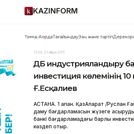
KAZINFORM
Ақорда
Тағайындау
Заң және тәртіп
Дерекқор
Тренд:
12:00, 01 Ақпан 2011
ҚДБ индустрияландыру б
инвестиция көлемінің 10
Ғ.Есқалиев
АСТАНА. 1 ақпан. ҚазАқпарат /Руслан 
даму бағдарламасын жүзеге асыруды
банкі бағдарламадағы барлық инвести
көздеп отыр.