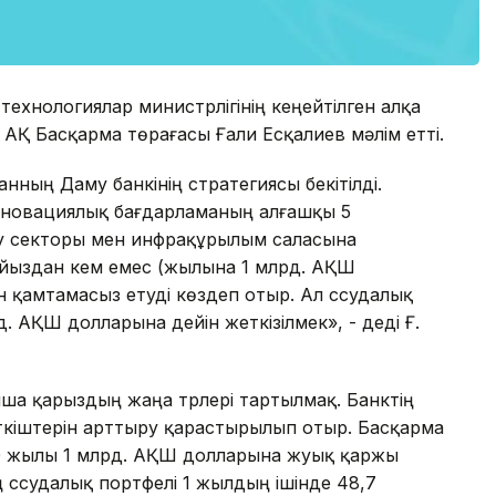
технологиялар министрлігінің кеңейтілген алқа
АҚ Басқарма төрағасы Ғали Есқалиев мәлім етті.
нның Даму банкінің стратегиясы бекітілді.
нновациялық бағдарламаның алғашқы 5
у секторы мен инфрақұрылым саласына
айыздан кем емес (жылына 1 млрд. АҚШ
н қамтамасыз етуді көздеп отыр. Ал ссудалық
. АҚШ долларына дейін жеткізілмек», - деді Ғ.
ша қарыздың жаңа түрлері тартылмақ. Банктің
ткіштерін арттыру қарастырылып отыр. Басқарма
10 жылы 1 млрд. АҚШ долларына жуық қаржы
ң ссудалық портфелі 1 жылдың ішінде 48,7