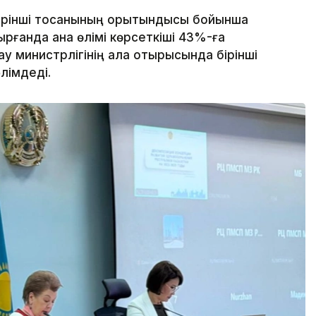
рінші тоқсанының қорытындысы бойынша
рғанда ана өлімі көрсеткіші 43%-ға
ау министрлігінің алқа отырысында бірінші
лімдеді.