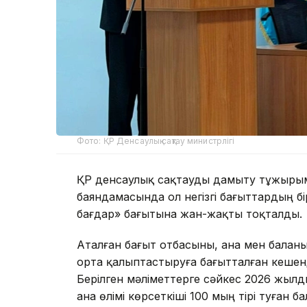
Фото: ҚР Денсаулық сақтау министрлігі
ҚР денсаулық сақтауды дамыту тұжыры
баяндамасында ол негізгі бағыттардың бі
бағдар» бағытына жан-жақты тоқталды.
Аталған бағыт отбасыны, ана мен баланы
орта қалыптастыруға бағытталған кеше
Берілген мәліметтерге сәйкес 2026 жы
ана өлімі көрсеткіші 100 мың тірі туған 