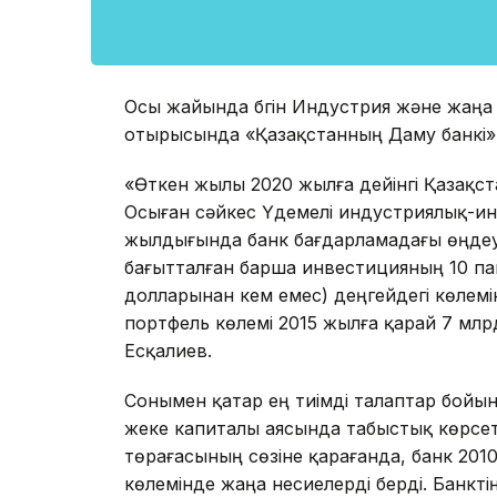
Осы жайында бүгін Индустрия және жаңа 
отырысында «Қазақстанның Даму банкі» 
«Өткен жылы 2020 жылға дейінгі Қазақста
Осыған сәйкес Үдемелі индустриялық-и
жылдығында банк бағдарламадағы өңде
бағытталған барша инвестицияның 10 п
долларынан кем емес) деңгейдегі көлемі
портфель көлемі 2015 жылға қарай 7 млрд
Есқалиев.
Сонымен қатар ең тиімді талаптар бойын
жеке капиталы аясында табыстық көрсе
төрағасының сөзіне қарағанда, банк 20
көлемінде жаңа несиелерді берді. Банкті