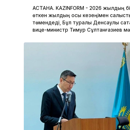
АСТАНА. KAZINFORM - 2026 жылдың бі
өткен жылдың осы кезеңімен салысты
төмендеді, Бұл туралы Денсаулық сақт
вице-министр Тимур Сұлтанғазиев мә