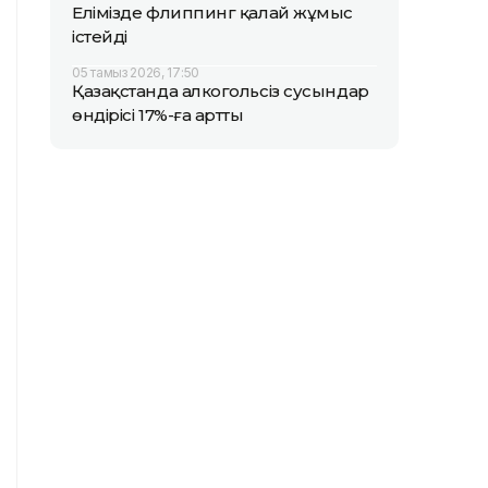
Елімізде флиппинг қалай жұмыс
істейді
05 тамыз 2026, 17:50
Қазақстанда алкогольсіз сусындар
өндірісі 17%-ға артты