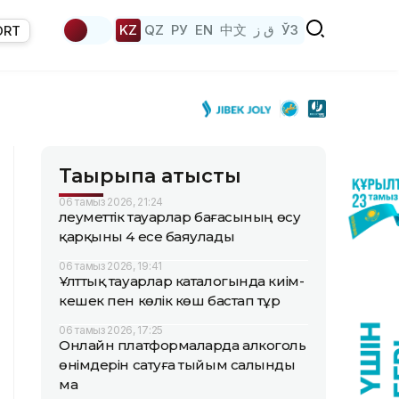
KZ
QZ
РУ
EN
中文
ق ز
ЎЗ
ORT
Тақырыпқа қатысты
06 тамыз 2026, 21:24
Әлеуметтік тауарлар бағасының өсу
қарқыны 4 есе баяулады
06 тамыз 2026, 19:41
Ұлттық тауарлар каталогында киім-
кешек пен көлік көш бастап тұр
06 тамыз 2026, 17:25
Онлайн платформаларда алкоголь
өнімдерін сатуға тыйым салынды
ма