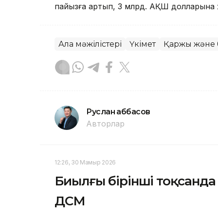
пайызға артып, 3 млрд. АҚШ долларына
Алқа мәжілістері
Үкімет
Қаржы және
Руслан Ғаббасов
Авторлар
12:26, 30 Мамыр 2026
Биылғы бірінші тоқсанда 
ДСМ