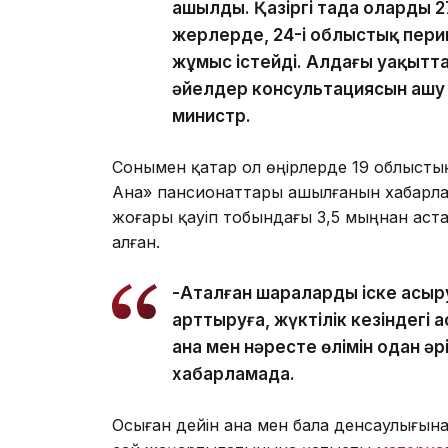
ашылды. Қазіргі таңда олардың 
жерлерде, 24-і облыстық пер
жұмыс істейді. Алдағы уақыт
әйелдер консультациясын ашу ж
министр.
Сонымен қатар ол өңірлерде 19 облыст
Ана» пансионаттары ашылғанын хабарлад
жоғары қауіп тобындағы 3,5 мыңнан аста
алған.
-Аталған шараларды іске асыр
арттыруға, жүктілік кезіндегі 
ана мен нәресте өлімін одан әр
хабарламада.
Осыған дейін ана мен бала денсаулығын