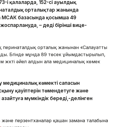
273-і қалаларда, 152-сі ауылдық
инаталдық орталықтар жанында
та МСАК базасында қосымша 49
оспарлануда, – деді бірінші вице-
ық перинаталдық орталық жанынан «Салауатты
ы. Бүгінде мұнда 89 төсек ұйымдастырылып,
м жүкті әйел алдын ала медициналық көмек
у медициналық көмектің сапасын
асқыну қауіптерін төмендетуге және
і азайтуға мүмкіндік береді,-делінген
а және перзентханалар қашан замана талабына