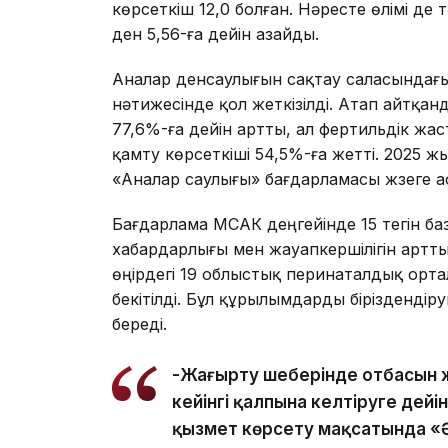
көрсеткіш 12,0 болған. Нәресте өлімі де 
ден 5,56-ға дейін азайды.
Аналар денсаулығын сақтау саласындағы
нәтижесінде қол жеткізілді. Атап айтқанд
77,6%-ға дейін артты, ал фертильдік ж
қамту көрсеткіші 54,5%-ға жетті. 2025 
«Аналар саулығы» бағдарламасы жүзеге а
Бағдарлама МСАК деңгейінде 15 тегін ба
хабардарлығы мен жауапкершілігін артты
өңірдегі 19 облыстық перинаталдық ор
бекітілді. Бұл құрылымдарды біріздендіру
береді.
-Жаңғырту шеңберінде отбасын
кейінгі қалпына келтіруге дей
қызмет көрсету мақсатында «