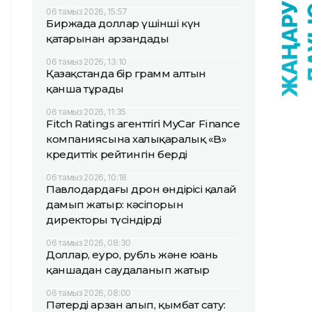
06 тамыз 2026, 15:57
Биржада доллар үшінші күн
қатарынан арзандады
06 тамыз 2026, 13:10
Қазақстанда бір грамм алтын
қанша тұрады
06 тамыз 2026, 11:35
Fitch Ratings агенттігі MyCar Finance
компаниясына халықаралық «B»
кредиттік рейтингін берді
06 тамыз 2026, 10:18
Павлодардағы дрон өндірісі қалай
дамып жатыр: кәсіпорын
директоры түсіндірді
06 тамыз 2026, 08:30
Доллар, еуро, рубль және юань
қаншадан саудаланып жатыр
06 тамыз 2026, 08:00
Пәтерді арзан алып, қымбат сату: