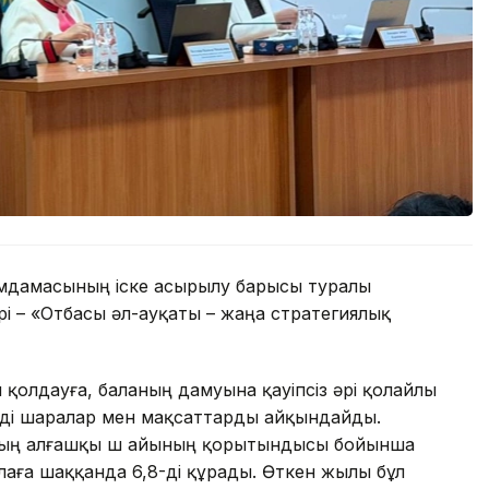
мдамасының іске асырылу барысы туралы
рі – «Отбасы әл-ауқаты – жаңа стратегиялық
 қолдауға, баланың дамуына қауіпсіз әрі қолайлы
нді шаралар мен мақсаттарды айқындайды.
лдың алғашқы үш айының қорытындысы бойынша
балаға шаққанда 6,8-ді құрады. Өткен жылы бұл