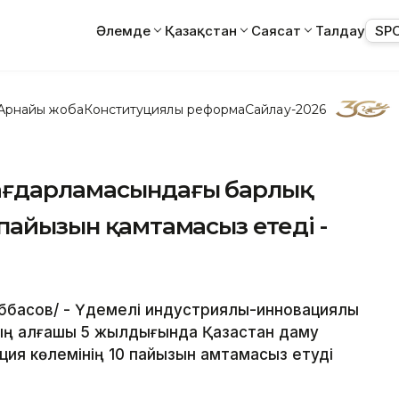
Әлемде
Қазақстан
Саясат
Талдау
SP
Арнайы жоба
Конституциялық реформа
Сайлау-2026
ағдарламасындағы барлық
 пайызын қамтамасыз етеді -
Ғаббасов/ - Үдемелі индустриялық-инновациялық
ң алғашқы 5 жылдығында Қазақстан даму
ция көлемінің 10 пайызын қамтамасыз етуді