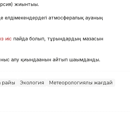
ерсия) жиынтығы.
де елдімекендердегі атмосфералық ауаның
з иіс
пайда болып, тұрғындардың мазасын
ныс алу қиындағанын айтып шағымданды.
а райы
Экология
Метеорологиялық жағдай