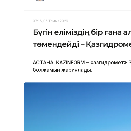
07:16, 05 Тамыз 2026
Бүгін еліміздің бір ғана 
төмендейді – Қазгидром
АСТАНА. KAZINFORM – «Қазгидромет» Р
болжамын жариялады.