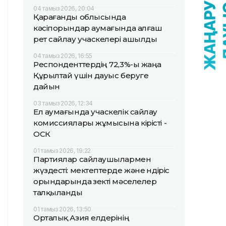
04 тамыз 2026, 20:04
Қарағанды облысында
кәсіпорындар аумағында алғаш
рет сайлау учаскелері ашылды
04 тамыз 2026, 16:55
Респонденттердің 72,3%-ы жаңа
Құрылтай үшін дауыс беруге
дайын
03 тамыз 2026, 12:34
Ел аумағында учаскелік сайлау
комиссиялары жұмысына кірісті -
ОСК
01 тамыз 2026, 19:22
Партиялар сайлаушылармен
жүздесті: мектептерде және өндіріс
орындарында өзекті мәселелер
талқыланды
01 тамыз 2026, 13:50
Орталық Азия елдерінің