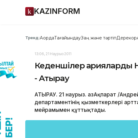
KAZINFORM
Ақорда
Тағайындау
Заң және тәртіп
Дерекқор
Тренд:
13:06, 21 Наурыз 2011
Кеденшілер қарияларды 
- Атырау
АТЫРАУ. 21 наурыз. ҚазАқпарат /Андр
департаментінің қызметкерлері Қарт
мейрамымен құттықтады.