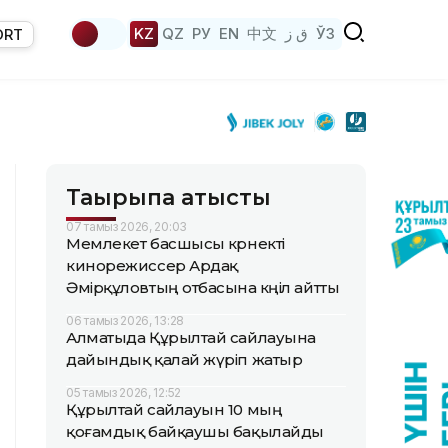
KZ
QZ
РУ
EN
中文
ق ز
ЎЗ
ORT
Тақырыпқа қатысты
07 тамыз 2026, 20:03
Мемлекет басшысы көрнекті
кинорежиссер Ардақ
Әмірқұловтың отбасына көңіл айтты
06 тамыз 2026, 13:28
Алматыда Құрылтай сайлауына
дайындық қалай жүріп жатыр
05 тамыз 2026, 12:52
Құрылтай сайлауын 10 мың
қоғамдық байқаушы бақылайды