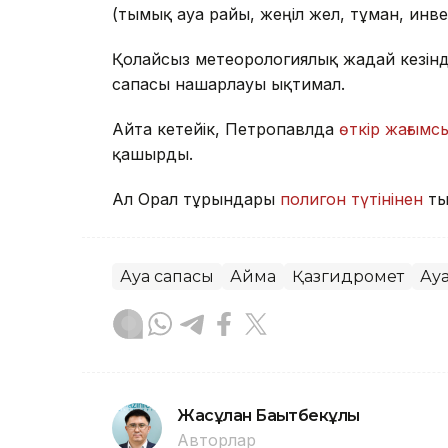
(тымық ауа райы, жеңіл жел, тұман, инв
Қолайсыз метеорологиялық жағдай кезін
сапасы нашарлауы ықтимал.
Айта кетейік, Петропавлда
өткір жағымсы
қашырды.
Ал Орал тұрғындары
полигон түтінінен
ты
Ауа сапасы
Аймақ
Қазгидромет
Ау
Жасұлан Бақытбекұлы
Авторлар