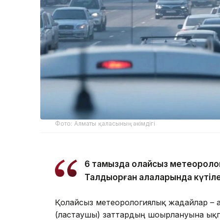
Фото: Алматы қаласының әкімдігі
6 тамызда қолайсыз метеороло
Талдықорған қалаларында күтіле
Қолайсыз метеорологиялық жағдайлар – 
(ластаушы) заттардың шоғырлануына ықп