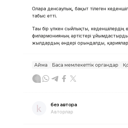
Оларға денсаулық, бақыт тілеген кеденш
табыс етті.
Тағы бір үлкен сыйлықты, кеденшілердің
филармонияның әртістері ұйымдастырды. 
жылдардың әндері орындалды, қариялар 
Аймақ
Басқа мемлекеттік органдар
Қ
без автора
Авторлар