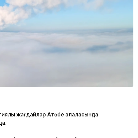
иялық жағдайлар Ақтөбе қалаласында
да.