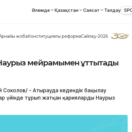
Әлемде
Қазақстан
Саясат
Талдау
SP
Арнайы жоба
Конституциялық реформа
Сайлау-2026
Наурыз мейрамымен құттықтады
ей Соколов/ - Атырауда кедендік бақылау
тар үйінде тұрып жатқан қарияларды Наурыз