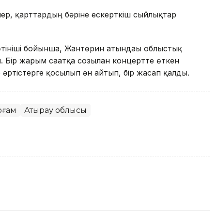
ілер, қарттардың бәріне ескерткіш сыйлықтар
 өтініші бойынша, Жантөрин атындағы облыстық
Бір жарым сағатқа созылған концертте өткен
әртістерге қосылып ән айтып, бір жасап қалды.
оғам
Атырау облысы