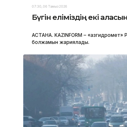
07:30, 06 Тамыз 2026
Бүгін еліміздің екі қала
АСТАНА. KAZINFORM – «Қазгидромет» Р
болжамын жариялады.