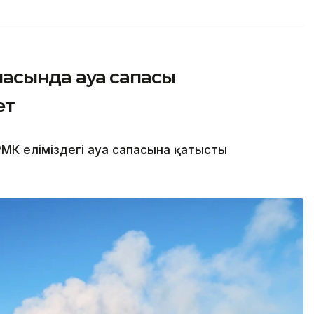
қаласында ауа сапасы
ет
МК еліміздегі ауа сапасына қатысты