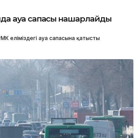
сында ауа сапасы нашарлайды
МК еліміздегі ауа сапасына қатысты