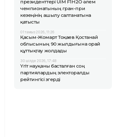
президенттері UIM F1H2O әлем
чемпионатының гран-при
кезеңінің ашылу салтанатына
қатысты
01 тамыз 2026, 11:26
Қасым-Жомарт Тоқаев Қостанай
облысының 90 жылдығына орай
құттықтау жолдады
30 шілде 2026, 17:48
Үгіт науқаны басталған соң
партиялардың электоралды
рейтингісі өзгерді