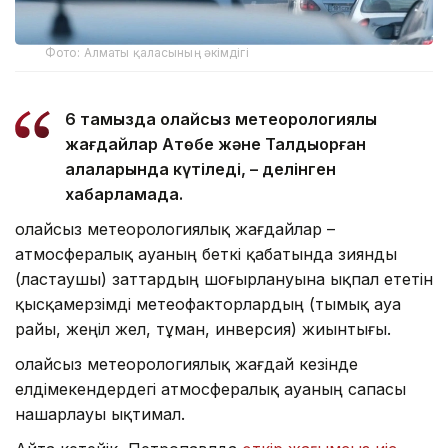
Фото: Алматы қаласының әкімдігі
6 тамызда қолайсыз метеорологиялық
жағдайлар Ақтөбе және Талдықорған
қалаларында күтіледі, – делінген
хабарламада.
Қолайсыз метеорологиялық жағдайлар –
атмосфералық ауаның беткі қабатында зиянды
(ластаушы) заттардың шоғырлануына ықпал ететін
қысқамерзімді метеофакторлардың (тымық ауа
райы, жеңіл жел, тұман, инверсия) жиынтығы.
Қолайсыз метеорологиялық жағдай кезінде
елдімекендердегі атмосфералық ауаның сапасы
нашарлауы ықтимал.