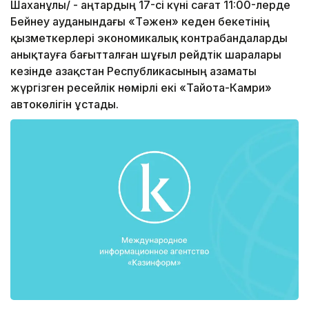
Шаханұлы/ - Қаңтардың 17-сі күні сағат 11:00-лерде
Бейнеу ауданындағы «Тәжен» кеден бекетінің
қызметкерлері экономикалық контрабандаларды
анықтауға бағытталған шұғыл рейдтік шаралары
кезінде Қазақстан Республикасының азаматы
жүргізген ресейлік нөмірлі екі «Тайота-Камри»
автокөлігін ұстады.