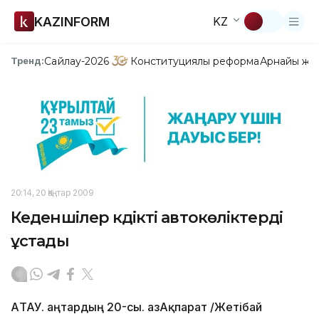
KAZINFORM
KZ
Сайлау-2026
Конституциялық реформа
Арнайы жо
Тренд:
20:14, 20 Қаңтар 2009
Кеденшілер күдікті автокөліктерді
ұстады
АҚТАУ. Қаңтардың 20-сы. ҚазАқпарат /Жетібай