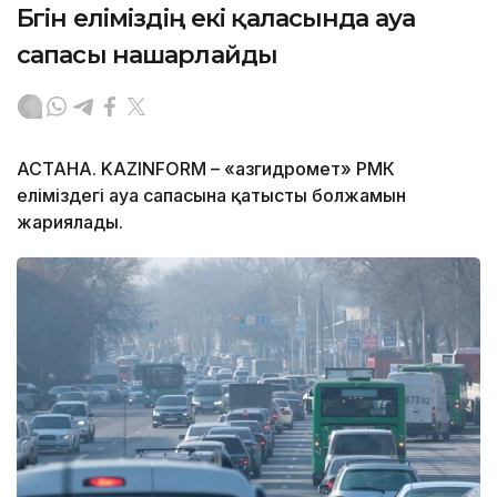
Бүгін еліміздің екі қаласында ауа
сапасы нашарлайды
АСТАНА. KAZINFORM – «Қазгидромет» РМК
еліміздегі ауа сапасына қатысты болжамын
жариялады.