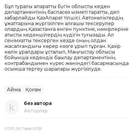
Бұл туралы ақпаратты бүгін облыстық кеден
департаментінің баспасөз қызметі таратты, деп
хабарлайды ҚазАқпарат тілшісі. Автокөліктердің
құжаттарына жүргізілген алғашқы тексерулер
олардың Қазақстанға енген пунктіне, нөмірлеріне
қатысты кеденшілердің күдігін туғызады. Ал
сенімхатты тексерген кезде оның қолдан
жасалғандығы көрер көзге ұрып тұрған. Қазір
көлік құралдары ұсталып, Маңғыстау облысы
бойынша кедендік бақылау департаментінің
контрабандымен күрес жөніндегі басқармасында
қосымша тергеу шаралары жүргізілуде.
Аймақ
Қоғам
без автора
Авторлар
07:30, 06 Тамыз 2026