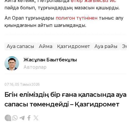
Айта кетейік, Петропавлда
өткір жағымсыз иіс
пайда болып, тұрғындардың мазасын қашырды.
Ал Орал тұрғындары
полигон түтінінен
тыныс алу
қиындағанын айтып шағымданды.
Ауа сапасы
Аймақ
Қазгидромет
Ауа райы
Эк
Жасұлан Бақытбекұлы
Авторлар
07:16, 05 Тамыз 2026
Бүгін еліміздің бір ғана қаласында ауа
сапасы төмендейді – Қазгидромет