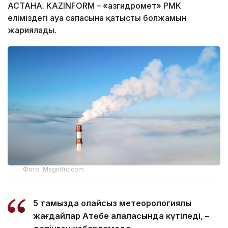
АСТАНА. KAZINFORM – «Қазгидромет» РМК
еліміздегі ауа сапасына қатысты болжамын
жариялады.
Фото: Magnific.com
5 тамызда қолайсыз метеорологиялық
жағдайлар Ақтөбе қалаласында күтіледі, –