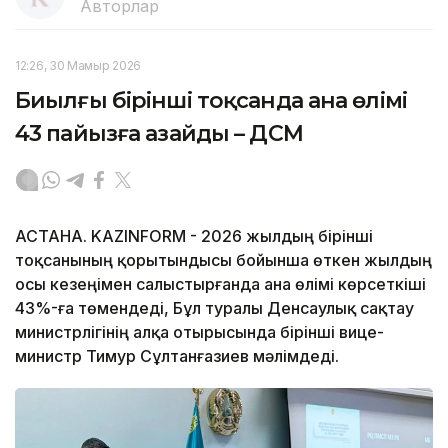
Авторлар
12:26, 30 Мамыр 2026
Биылғы бірінші тоқсанда ана өлімі
43 пайызға азайды – ДСМ
АСТАНА. KAZINFORM - 2026 жылдың бірінші
тоқсанының қорытындысы бойынша өткен жылдың
осы кезеңімен салыстырғанда ана өлімі көрсеткіші
43%-ға төмендеді, Бұл туралы Денсаулық сақтау
министрлігінің алқа отырысында бірінші вице-
министр Тимур Сұлтанғазиев мәлімдеді.