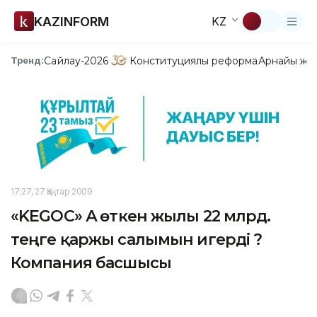
KAZINFORM
KZ
Сайлау-2026
Конституциялық реформа
Арнайы жо
Тренд:
17:27, 27 Қаңтар 2009
«KEGOC» АҚ өткен жылы 22 млрд.
теңге қаржы салымын игерді ?
Компания басшысы