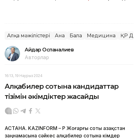
Алқа мәжілістері
Ана
Бала
Медицина
ҚР Ден
Айдар Оспаналиев
Авторлар
16:13, 19 Наурыз 2024
Алқабилер сотына кандидаттар
тізімін әкімдіктер жасайды
АСТАНА. KAZINFORM – ҚР Жоғарғы соты Қазақстан
заңнамасына сәйкес алқабилер сотына кімдер