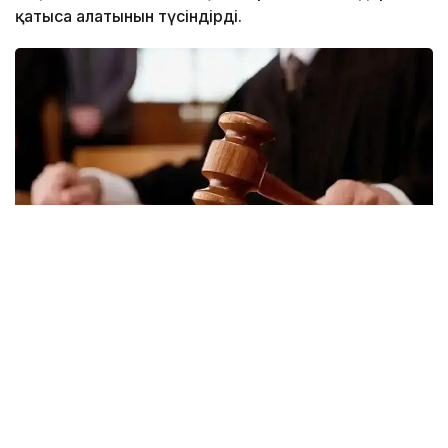
қатыса алатынын түсіндірді.
Фото: Kazinform
«Заңға сәйкес 25 жасқа толған және
әкімдіктер жасайтын кандидаттардың
бірыңғай тізіміне енген кез келген