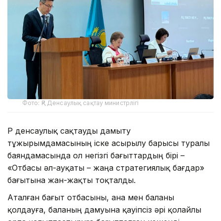
Фото: ҚР Денсаулық сақтау министрлігі
ҚР денсаулық сақтауды дамыту
тұжырымдамасының іске асырылу барысы туралы
баяндамасында ол негізгі бағыттардың бірі –
«Отбасы әл-ауқаты – жаңа стратегиялық бағдар»
бағытына жан-жақты тоқталды.
Аталған бағыт отбасыны, ана мен баланы
қолдауға, баланың дамуына қауіпсіз әрі қолайлы