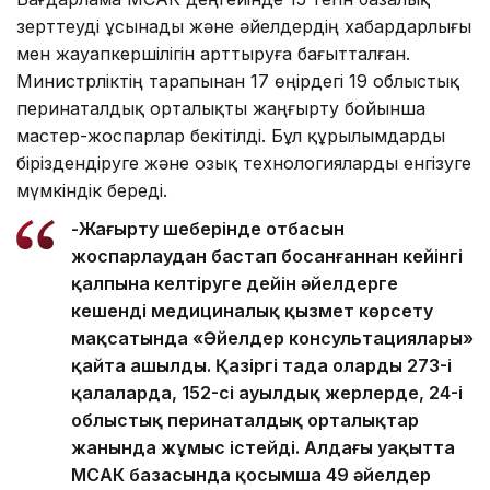
зерттеуді ұсынады және әйелдердің хабардарлығы
мен жауапкершілігін арттыруға бағытталған.
Министрліктің тарапынан 17 өңірдегі 19 облыстық
перинаталдық орталықты жаңғырту бойынша
мастер-жоспарлар бекітілді. Бұл құрылымдарды
біріздендіруге және озық технологияларды енгізуге
мүмкіндік береді.
-Жаңғырту шеңберінде отбасын
жоспарлаудан бастап босанғаннан кейінгі
қалпына келтіруге дейін әйелдерге
кешенді медициналық қызмет көрсету
мақсатында «Әйелдер консультациялары»
қайта ашылды. Қазіргі таңда олардың 273-і
қалаларда, 152-сі ауылдық жерлерде, 24-і
облыстық перинаталдық орталықтар
жанында жұмыс істейді. Алдағы уақытта
МСАК базасында қосымша 49 әйелдер