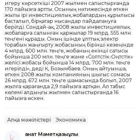
игеру көрсеткіші 2007 жылмен салыстырғанда
170 пайызға артты. Осының нәтижесінде өткен
жылы ірі инвестициялық жобалардың құрылысы
басталып, бірқатар нысандар пайдалануға
берілді. Сондай-ақ, 2008 жылы инвестициялық
жобаларға салынған қаржылар 19 млрд. 555 млн.
теңгені құрады. Оның ішінде ұлттық электр
торабын жаңғырту жобасының бірінші кезеңінде
4 млрд. 600 млн. теңге, жобаның екінші сатысы
бойынша 200 млн. теңге және «Солтүстік-Оңтүстік»
желісі жобасы бойынша 14 млрд. 700 млн. теңге
игерілді», деді Қ. Бозымбаев. Оның айтуынша,
өткен 2008 жылы компанияның шығыс сомасы
26 млрд. 672 млн. теңге шамасында болып, 2007
жылға қарағанда 2,9 пайызға артқан. Ал табыс
көлемі алдыңғы жылмен салыстырғанда 16
пайызға өскен.
Алқа мәжілістері
Экономика
Қанат Мәметқазыұлы