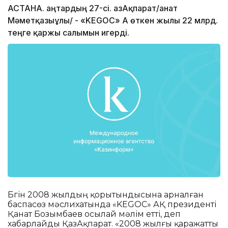
АСТАНА. Қаңтардың 27-сі. ҚазАқпарат/Қанат
Мәметқазыұлы/ - «KEGOC» АҚ өткен жылы 22 млрд.
теңге қаржы салымын игерді.
Бүгін 2008 жылдың қорытындысына арналған
баспасөз мәслихатында «KEGOC» АҚ президенті
Қанат Бозымбаев осылай мәлім етті, деп
хабарлайды ҚазАқпарат. «2008 жылғы қаражатты