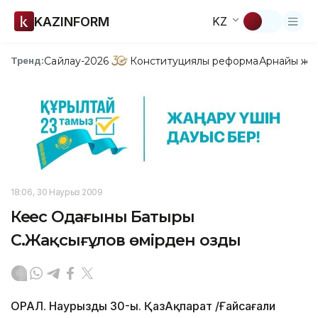
KAZINFORM
KZ
Сайлау-2026
Конституциялық реформа
Арнайы жо
Тренд:
18:06, 30 Наурыз 2009
Кеңес Одағының Батыры
С.Жақсығұлов өмірден озды
ОРАЛ. Наурыздың 30-ы. ҚазАқпарат /Ғайсағали