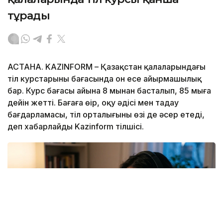
тұрады
АСТАНА. KAZINFORM – Қазақстан қалаларындағы
тіл курстарының бағасында он есе айырмашылық
бар. Курс бағасы айына 8 мыңнан басталып, 85 мыңға
дейін жетті. Бағаға өңір, оқу әдісі мен таңдау
бағдарламасы, тіл орталығының өзі де әсер етеді,
деп хабарлайды Kazinform тілшісі.