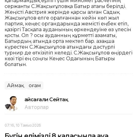
қаһармандық ерлігі үшін миномет расчетінің
сержанты С.Жақсығұловқа Батыр атағы берілді.
Жеңісті Австрия жерінде қарсы алған Садық
Жақсығұлов елге оралғаннан кейін көп жыл
партия, кеңес органдарында жемісті еңбек етіп,
қазіргі Тасқала ауданының өркендеуіне өз үлесін
қосты. Ол ? осы ауданның құрметті азаматы,
Батырдың атында орта мектеп бар. Қазақша
күрестен С.Жақсығұлов атындағы дәстүрлі
турнир де өткізіліп келеді. С.Жақсығұлов өңірдегі
көзі тірі ең соңғы Кеңес Одағының Батыры
болатын.
Аймақ
Қоғам
Ғайсағали Сейтақ
Авторлар
07:16, 10 Тамыз 2026
Бүгін еліміздің 8 қаласында ауа