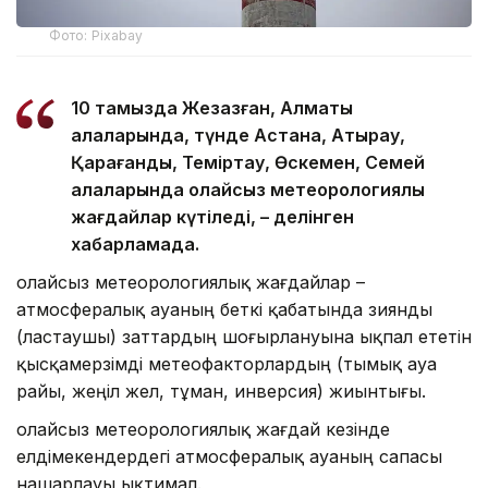
Фото: Pixabay
10 тамызда Жезқазған, Алматы
қалаларында, түнде Астана, Атырау,
Қарағанды, Теміртау, Өскемен, Семей
қалаларында қолайсыз метеорологиялық
жағдайлар күтіледі, – делінген
хабарламада.
Қолайсыз метеорологиялық жағдайлар –
атмосфералық ауаның беткі қабатында зиянды
(ластаушы) заттардың шоғырлануына ықпал ететін
қысқамерзімді метеофакторлардың (тымық ауа
райы, жеңіл жел, тұман, инверсия) жиынтығы.
Қолайсыз метеорологиялық жағдай кезінде
елдімекендердегі атмосфералық ауаның сапасы
нашарлауы ықтимал.