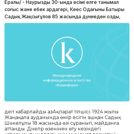
Ералы/ - Наурыздың 30-ында есімі елге танымал
соғыс және еңбек ардагері, Кеңес Одағының Батыры
Садық Жақсығұлов 85 жасында дүниеден озды,
деп хабарлайды ҚазАқпарат тілшісі. 1924 жылы
Жаңақала ауданында өмір есігін ашқан Садық
Шәкелұлы 18 жасында өзі сұранып, майданға
аттанды. Днепр өзенінен өту кезіндегі