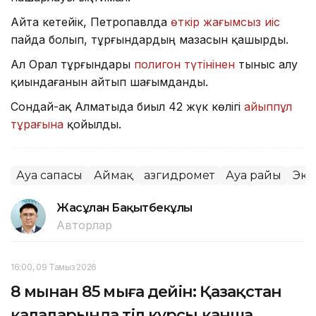
Айта кетейік, Петропавлда
өткір жағымсыз иіс
пайда болып, тұрғындардың мазасын қашырды.
Ал Орал тұрғындары
полигон түтінінен
тыныс алу
қиындағанын айтып шағымданды.
Сондай-ақ Алматыда биыл 42 жүк көлігі
айыппұл
тұрағына
қойылды.
Ауа сапасы
Аймақ
Қазгидромет
Ауа райы
Эко
Жасұлан Бақытбекұлы
Авторлар
16:00, 09 Тамыз 2026
8 мыңнан 85 мыңға дейін: Қазақстан
қалаларында тіл курсы қанша