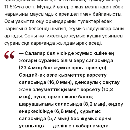
11,5%-ға өсті. Мұндай өзгеріс жаз мезгіліндегі еңбек
нарығының маусымдық ерекшелігімен байланысты.
Осы уақытта оқу орындарының түлектері еңбек
нарығына белсенді шығып, жұмыс іздеушілер саны
артады. Соның нәтижесінде жұмыс күшінің ұсынысы
сұранысқа қарағанда жылдамырақ өседі.
— Салалар бөлінісінде жұмыс күшіне ең
жоғары сұраныс білім беру саласында
(23,4 мың бос жұмыс орны тіркелді).
Сондай-ақ өзге қызметтер көрсету
саласында (16,0 мың), денсаулық сақтау
және әлеуметтік қызмет көрсету (10,3
мың), ауыл, орман және балық
шаруашылығы саласында (8,2 мың), өңдеу
өнеркәсібінде (6,8 мың), құрылыс
саласында (5,7 мың) бос жұмыс орны
ұсынылды, — делінген хабарламада.