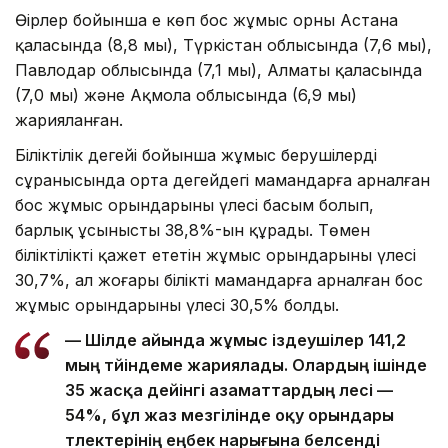
Өңірлер бойынша ең көп бос жұмыс орны Астана
қаласында (8,8 мың), Түркістан облысында (7,6 мың),
Павлодар облысында (7,1 мың), Алматы қаласында
(7,0 мың) және Ақмола облысында (6,9 мың)
жарияланған.
Біліктілік деңгейі бойынша жұмыс берушілердің
сұранысында орта деңгейдегі мамандарға арналған
бос жұмыс орындарының үлесі басым болып,
барлық ұсыныстың 38,8%-ын құрады. Төмен
біліктілікті қажет ететін жұмыс орындарының үлесі
30,7%, ал жоғары білікті мамандарға арналған бос
жұмыс орындарының үлесі 30,5% болды.
— Шілде айында жұмыс іздеушілер 141,2
мың түйіндеме жариялады. Олардың ішінде
35 жасқа дейінгі азаматтардың үлесі —
54%, бұл жаз мезгілінде оқу орындары
түлектерінің еңбек нарығына белсенді