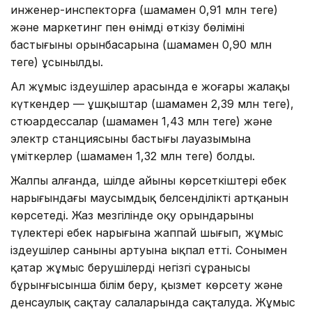
инженер-инспекторға (шамамен 0,91 млн теңге)
және маркетинг пен өнімді өткізу бөлімінің
бастығының орынбасарына (шамамен 0,90 млн
теңге) ұсынылды.
Ал жұмыс іздеушілер арасында ең жоғары жалақы
күткендер — ұшқыштар (шамамен 2,39 млн теңге),
стюардессалар (шамамен 1,43 млн теңге) және
электр станциясының бастығы лауазымына
үміткерлер (шамамен 1,32 млн теңге) болды.
Жалпы алғанда, шілде айының көрсеткіштері еңбек
нарығындағы маусымдық белсенділіктің артқанын
көрсетеді. Жаз мезгілінде оқу орындарының
түлектері еңбек нарығына жаппай шығып, жұмыс
іздеушілер санының артуына ықпал етті. Сонымен
қатар жұмыс берушілердің негізгі сұранысы
бұрынғысынша білім беру, қызмет көрсету және
денсаулық сақтау салаларында сақталуда. Жұмыс