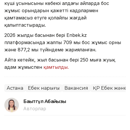
күші ұсынысының көбеюі алдағы айларда бос
жұмыс орындарын қажетті кадрлармен
қамтамасыз етуге қолайлы жағдай
қалыптастырады.
2026 жылдың басынан бері Enbek.kz
платформасында жалпы 709 мың бос жұмыс орны
және 877,2 мың түйіндеме жарияланған.
Айта кетейік, жыл басынан бері 250 мыңға жуық
адам жұмыспен
қамтылды.
Астана
Еңбек нарығы
Вакансия
ҚР Еңбек және 
Бақытгүл Абайқызы
Авторлар