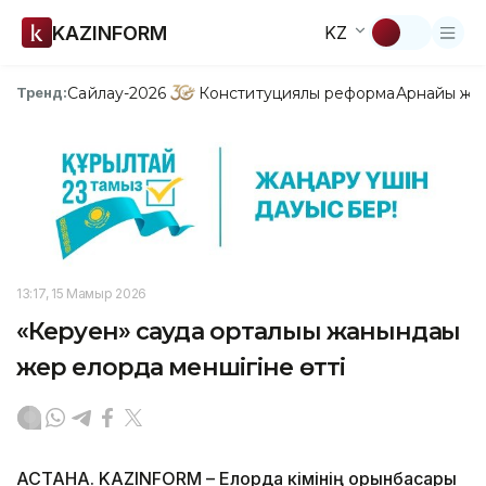
KAZINFORM
KZ
Сайлау-2026
Конституциялық реформа
Арнайы жо
Тренд:
13:17, 15 Мамыр 2026
«Керуен» сауда орталығы жанындағы
жер елорда меншігіне өтті
АСТАНА. KAZINFORM – Елорда әкімінің орынбасары