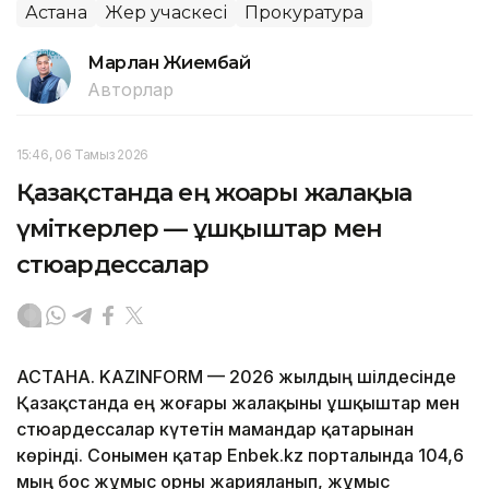
Астана
Жер учаскесі
Прокуратура
Марлан Жиембай
Авторлар
15:46, 06 Тамыз 2026
Қазақстанда ең жоғары жалақыға
үміткерлер — ұшқыштар мен
стюардессалар
АСТАНА. KAZINFORM — 2026 жылдың шілдесінде
Қазақстанда ең жоғары жалақыны ұшқыштар мен
стюардессалар күтетін мамандар қатарынан
көрінді. Сонымен қатар Enbek.kz порталында 104,6
мың бос жұмыс орны жарияланып, жұмыс