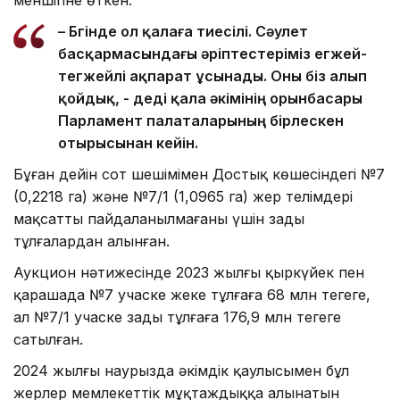
– Бүгінде ол қалаға тиесілі. Сәулет
басқармасындағы әріптестеріміз егжей-
тегжейлі ақпарат ұсынады. Оны біз алып
қойдық, - деді қала әкімінің орынбасары
Парламент палаталарының бірлескен
отырысынан кейін.
Бұған дейін сот шешімімен Достық көшесіндегі №7
(0,2218 га) және №7/1 (1,0965 га) жер телімдері
мақсатты пайдаланылмағаны үшін заңды
тұлғалардан алынған.
Аукцион нәтижесінде 2023 жылғы қыркүйек пен
қарашада №7 учаске жеке тұлғаға 68 млн теңгеге,
ал №7/1 учаске заңды тұлғаға 176,9 млн теңгеге
сатылған.
2024 жылғы наурызда әкімдік қаулысымен бұл
жерлер мемлекеттік мұқтаждыққа алынатын