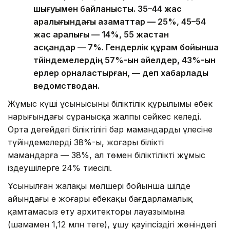
шығуымен байланысты. 35–44 жас
аралығындағы азаматтар — 25%, 45–54
жас аралығы — 14%, 55 жастан
асқандар — 7%. Гендерлік құрам бойынша
түйіндемелердің 57%-ын әйелдер, 43%-ын
ерлер орналастырған, — деп хабарлады
ведомстводан.
Жұмыс күші ұсынысының біліктілік құрылымы еңбек
нарығындағы сұранысқа жалпы сәйкес келеді.
Орта деңгейдегі біліктілігі бар мамандардың үлесіне
түйіндемелердің 38%-ы, жоғары білікті
мамандарға — 38%, ал төмен біліктілікті жұмыс
іздеушілерге 24% тиесілі.
Ұсынылған жалақы мөлшері бойынша шілде
айындағы ең жоғары еңбекақы бағдарламалық
қамтамасыз ету архитекторы лауазымына
(шамамен 1,12 млн теңге), ұшу қауіпсіздігі жөніндегі