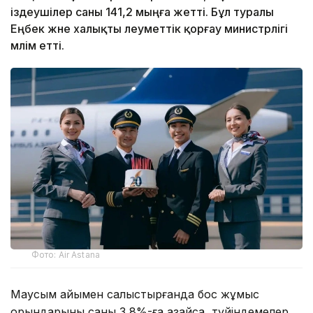
іздеушілер саны 141,2 мыңға жетті. Бұл туралы
Еңбек және халықты әлеуметтік қорғау министрлігі
мәлім етті.
Фото: Air Astana
Маусым айымен салыстырғанда бос жұмыс
орындарының саны 3,8%-ға азайса, түйіндемелер