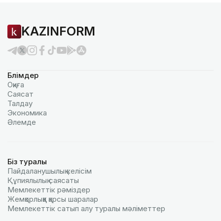
KAZINFORM
Бөлімдер
Оқиға
Саясат
Талдау
Экономика
Әлемде
Біз туралы
Пайдаланушылық келiciм
Құпиялылық саясаты
Мемлекеттік рәміздер
Жемқорлыққа қарсы шаралар
Мемлекеттік сатып алу туралы мәлiметтер