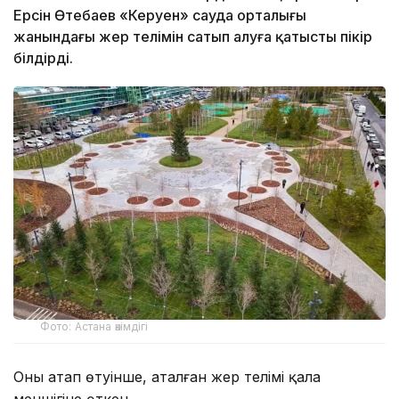
Ерсін Өтебаев «Керуен» сауда орталығы
жанындағы жер телімін сатып алуға қатысты пікір
білдірді.
Фото: Астана әкімдігі
Оның атап өтуінше, аталған жер телімі қала
меншігіне өткен.