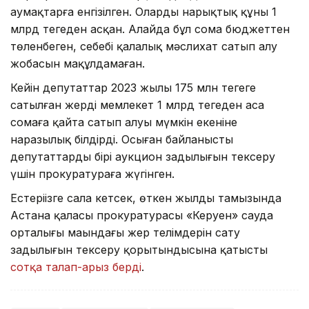
аумақтарға енгізілген. Олардың нарықтық құны 1
млрд теңгеден асқан. Алайда бұл сома бюджеттен
төленбеген, себебі қалалық мәслихат сатып алу
жобасын мақұлдамаған.
Кейін депутаттар 2023 жылы 175 млн теңгеге
сатылған жерді мемлекет 1 млрд теңгеден аса
сомаға қайта сатып алуы мүмкін екеніне
наразылық білдірді. Осыған байланысты
депутаттардың бірі аукцион заңдылығын тексеру
үшін прокуратураға жүгінген.
Естеріңізге сала кетсек, өткен жылдың тамызында
Астана қаласы прокуратурасы «Керуен» сауда
орталығы маңындағы жер телімдерін сату
заңдылығын тексеру қорытындысына қатысты
сотқа талап-арыз берді
.