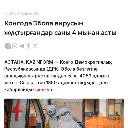
04:15, 08 Тамыз 2026
Конгода Эбола вирусын
жұқтырғандар саны 4 мыңнан асты
АСТАНА. KAZINFORM — Конго Демократиялық
Республикасында (ДРК) Эбола безгегіне
шалдыққаны расталғандар саны 4053 адамға
жетті. Сырқаттан 1850 адам көз жұмды, деп
хабарлайды
Синьхуа
.