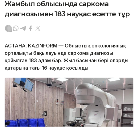
Жамбыл облысында саркома
диагнозымен 183 науқас есепте тұр
АСТАНА. KAZINFORM — Облыстық онкологиялық
орталықтың бақылауында саркома диагнозы
қойылған 183 адам бар. Жыл басынан бері олардың
қатарына тағы 16 науқас қосылды.