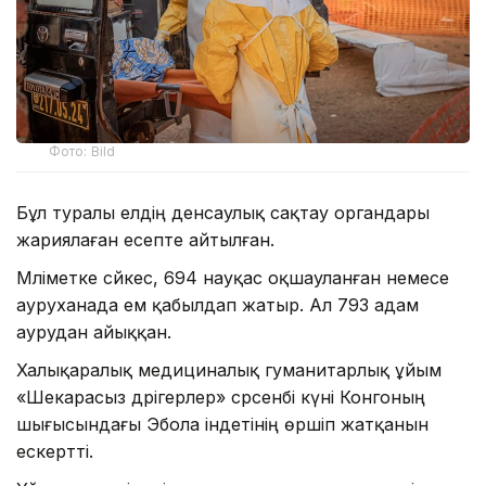
Фото: Bild
Бұл туралы елдің денсаулық сақтау органдары
жариялаған есепте айтылған.
Мәліметке сәйкес, 694 науқас оқшауланған немесе
ауруханада ем қабылдап жатыр. Ал 793 адам
аурудан айыққан.
Халықаралық медициналық гуманитарлық ұйым
«Шекарасыз дәрігерлер» сәрсенбі күні Конгоның
шығысындағы Эбола індетінің өршіп жатқанын
ескертті.