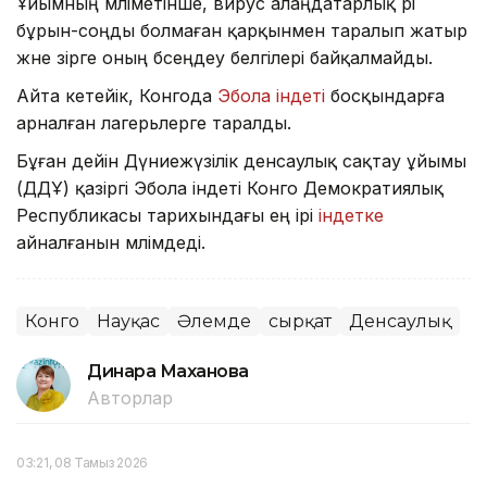
Ұйымның мәліметінше, вирус алаңдатарлық әрі
бұрын-соңды болмаған қарқынмен таралып жатыр
және әзірге оның бәсеңдеу белгілері байқалмайды.
Айта кетейік, Конгода
Эбола індеті
босқындарға
арналған лагерьлерге таралды.
Бұған дейін Дүниежүзілік денсаулық сақтау ұйымы
(ДДҰ) қазіргі Эбола індеті Конго Демократиялық
Республикасы тарихындағы ең ірі
індетке
айналғанын мәлімдеді.
Конго
Науқас
Әлемде
сырқат
Денсаулық
Динара Маханова
Авторлар
03:21, 08 Тамыз 2026