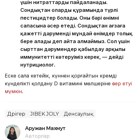
үшін нитраттарды пайдаланады.
Сондықтан олардың құрамында түрлі
пестицидтер болады. Оның бәрі өнімнің
сапасына әсер етеді. Сондықтан ағзаға
қажетті дәруменді мұндай өнімдер толық
бере алады деп айта алмаймыз. Сол үшін
сырттан дәрумендер қабылдау арқылы
иммунитетті көтеруіміз керек, — дейді
нутрициолог.
Еске сала кетейік, күннен қорғайтын кремді
күнделікті қолдану D витамині мөлшеріне
әсер етуі
мүмкін
.
Дәрігер
JIBEK JOLY
Денсаулық
Аружан Махмут
Авторлар