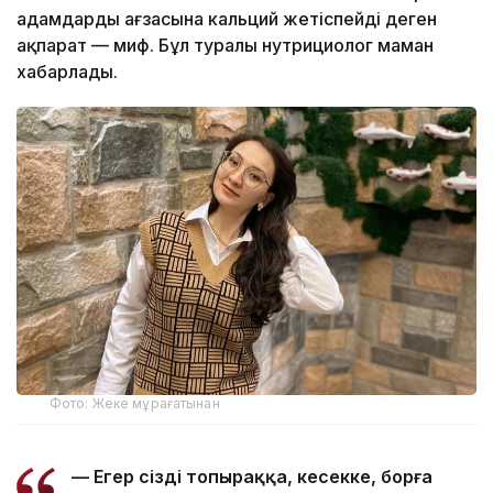
адамдардың ағзасына кальций жетіспейді деген
ақпарат — миф. Бұл туралы нутрициолог маман
хабарлады.
Фото: Жеке мұрағатынан
— Егер сіздің топыраққа, кесекке, борға