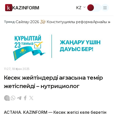
KAZINFORM
KZ
Сайлау-2026
Конституциялық реформа
Арнайы жо
Тренд:
11:27, 18 Қазан 2025
Кесек жейтіндердің ағзасына темір
жетіспейді – нутрициолог
АСТАНА. KAZINFORM — Кесек жегісі келе беретін