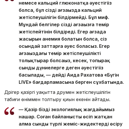
немесе кальций глюконатқа әуестігіңіз
болса, бұл сіздің ағзаңызда кальций
жетіспеушілігін білдірмейді. Бұл миф.
Мұндай белгілер сіздің ағзаңызға темір
жетіспейтінін білдіреді. Егер ағзада
жасырын анемия болатын болса, сіз
осындай заттарға әуес боласыз. Егер
ағзаңыздағы темір жетіспеушілікті
толықтырар болсаңыз, кесек, топырақ
сынды дүниелерге деген әуестігіңіз
басылады, — дейді Аида Рахатова «Бүгін
LIVE» бағдарламасына берген сұхбатында.
Дәрігер қазіргі уақытта дәрумен жетіспеушілігін
табиғи өніммен толтыру қиын екенін айтады.
— Қазір біздің экологиялық жағдайымыз
нашар. Соған байланысты өсіп жатқан
алма сынды түрлі жеміс-жидектерді өсіру