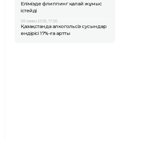
Елімізде флиппинг қалай жұмыс
істейді
05 тамыз 2026, 17:50
Қазақстанда алкогольсіз сусындар
өндірісі 17%-ға артты