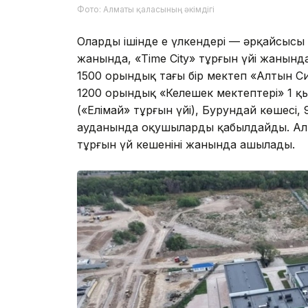
Фото: Алматы қаласының әкімдігі
Олардың ішінде ең үлкендері — әрқайсысы
жанында, «Time City» тұрғын үйі жанын
1500 орындық тағы бір мектеп «Алтын С
1200 орындық «Келешек мектептері» 1 
(«Елімай» тұрғын үйі), Бурундай көшес
ауданында оқушыларды қабылдайды. Ал 
тұрғын үй кешенінің жанында ашылады.