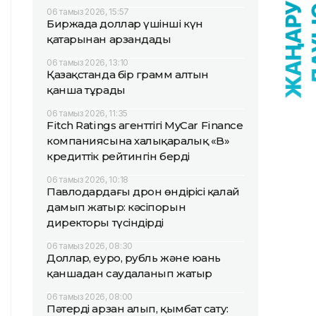
06 тамыз 2026, 15:57
Биржада доллар үшінші күн
қатарынан арзандады
06 тамыз 2026, 13:10
Қазақстанда бір грамм алтын
қанша тұрады
06 тамыз 2026, 11:35
Fitch Ratings агенттігі MyCar Finance
компаниясына халықаралық «B»
кредиттік рейтингін берді
06 тамыз 2026, 10:18
Павлодардағы дрон өндірісі қалай
дамып жатыр: кәсіпорын
директоры түсіндірді
06 тамыз 2026, 08:30
Доллар, еуро, рубль және юань
қаншадан саудаланып жатыр
06 тамыз 2026, 08:00
Пәтерді арзан алып, қымбат сату: