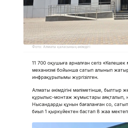
Фото: Алматы қаласының әкімдігі
11 700 оқушыға арналған сегіз «Келешек
механизмі бойынша сатып алынып жатыр
инфрақұрылымы жүргізілген.
Алматы әкімдігінің мәліметінше, былтыр 
құрылыс-монтаж жұмыстары аяқталып, ны
Нысандардың құнын бағаланған соң, саты
биыл 1 қыркүйектен бастап 8 жаңа мектеп