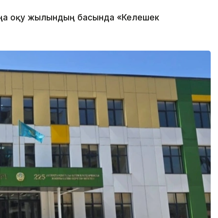
ңа оқу жылындың басында «Келешек