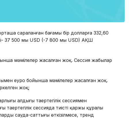
орташа сараланған бағамы бір долларға 332,60
лемі- 37 500 мың USD (-7 800 мың USD) АҚШ
йынша мәмілелер жасалған жоқ. Сессия жабылар
рымен еуро бойынша мәмілелер жасалған жоқ.
іркелген жоқ;
лығы алдыңғы таңертеңгілік сессиямен
ы таңертеңгілік сессияда тиісті қаржы құралы
рдың сауда-саттығы өткізілмесе, тренд