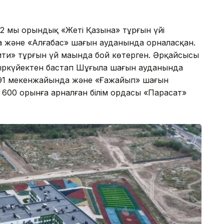
 2 мың орындық «Жеті Қазына» тұрғын үйі
да және «Алғабас» шағын ауданында орналасқан.
ити» тұрғын үй маңында бой көтерген. Әрқайсысы
қыркүйектен бастап Шұғыла шағын ауданында
і, 91 мекенжайында және «Ғажайып» шағын
600 орынға арналған білім ордасы «Парасат»