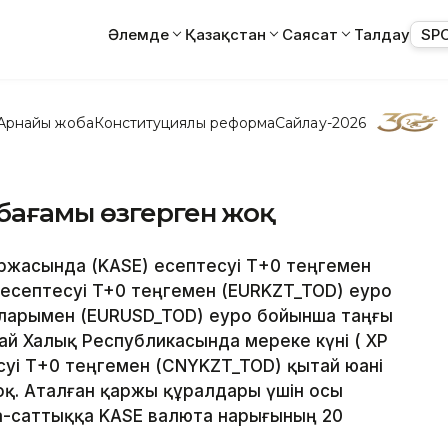
Әлемде
Қазақстан
Саясат
Талдау
SP
Арнайы жоба
Конституциялық реформа
Сайлау-2026
бағамы өзгерген жоқ
биржасында (KASE) есептесуі Т+0 теңгемен
есептесуі T+0 теңгемен (EURKZT_TOD) еуро
лларымен (EURUSD_TOD) еуро бойынша таңғы
ай Халық Республикасында мереке күні ( ҚХР
суі Т+0 теңгемен (CNYKZT_TOD) қытай юані
оқ. Аталған қаржы құралдары үшін осы
да-саттыққа KASE валюта нарығының 20