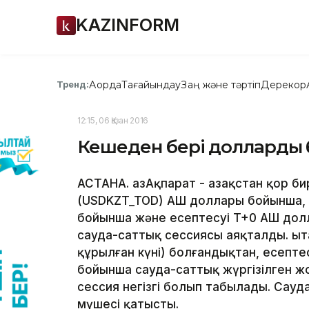
KAZINFORM
Ақорда
Тағайындау
Заң және тәртіп
Дерекқор
Тренд:
12:15, 06 Қазан 2016
Кешеден бері доллардың 
АСТАНА. ҚазАқпарат - Қазақстан қор 
(USDKZT_TOD) АҚШ доллары бойынша, 
бойынша және есептесуі T+0 АҚШ до
сауда-саттық сессиясы аяқталды. Қыт
құрылған күні) болғандықтан, есепте
бойынша сауда-саттық жүргізілген ж
сессия негізгі болып табылады. Сау
мүшесі қатысты.