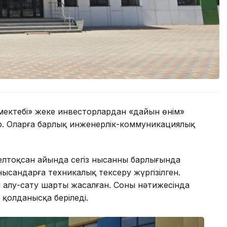
 мектебі» жеке инвесторлардан «дайын өнім»
. Оларға барлық инженерлік-коммуникациялық
желтоқсан айында сегіз нысанның барлығында
сандарға техникалық тексеру жүргізілген.
п алу-сату шарты жасалған. Соның нәтижесінда
 қолданысқа беріледі.