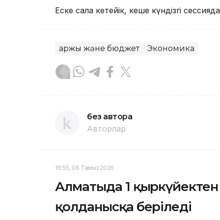
Еске сала кетейік, кеше күндізгі сессияда
Қаржы және бюджет
Экономика
без автора
Авторлар
16:55, 06 Тамыз 2026
Алматыда 1 қыркүйектен 
қолданысқа беріледі