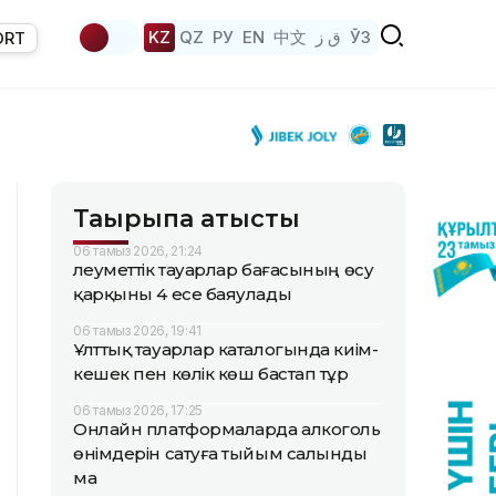
KZ
QZ
РУ
EN
中文
ق ز
ЎЗ
ORT
Тақырыпқа қатысты
06 тамыз 2026, 21:24
Әлеуметтік тауарлар бағасының өсу
қарқыны 4 есе баяулады
06 тамыз 2026, 19:41
Ұлттық тауарлар каталогында киім-
кешек пен көлік көш бастап тұр
06 тамыз 2026, 17:25
Онлайн платформаларда алкоголь
өнімдерін сатуға тыйым салынды
ма