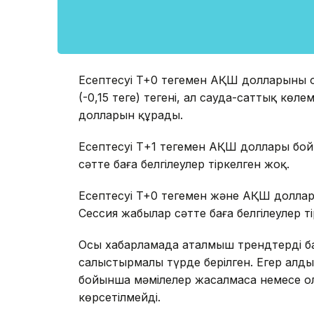
Есептесуі T+0 теңгемен АҚШ долларының 
(-0,15 теңге) теңгені, ал сауда-саттық кө
долларын құрады.
Есептесуі Т+1 теңгемен АҚШ доллары бо
сәтте баға белгілеулер тіркелген жоқ.
Есептесуі T+0 теңгемен және АҚШ долла
Сессия жабылар сәтте баға белгілеулер т
Осы хабарламада аталмыш трендтердің бар
салыстырмалы түрде берілген. Егер алдыңғ
бойынша мәмілелер жасалмаса немесе ола
көрсетілмейді.