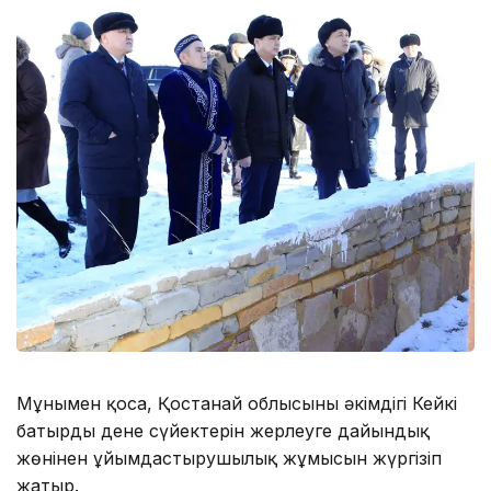
Мұнымен қоса, Қостанай облысының әкімдігі Кейкі
батырдың дене сүйектерін жерлеуге дайындық
жөнінен ұйымдастырушылық жұмысын жүргізіп
жатыр.