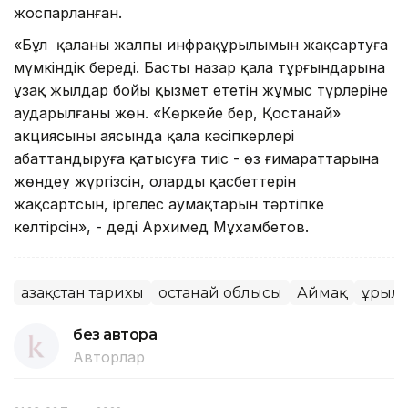
жоспарланған.
«Бұл қаланың жалпы инфрақұрылымын жақсартуға
мүмкіндік береді. Басты назар қала тұрғындарына
ұзақ жылдар бойы қызмет ететін жұмыс түрлеріне
аударылғаны жөн. «Көркейе бер, Қостанай»
акциясының аясында қала кәсіпкерлері
абаттандыруға қатысуға тиіс - өз ғимараттарына
жөндеу жүргізсін, олардың қасбеттерін
жақсартсын, іргелес аумақтарын тәртіпке
келтірсін», - деді Архимед Мұхамбетов.
Қазақстан тарихы
Қостанай облысы
Аймақ
Құрыл
без автора
Авторлар