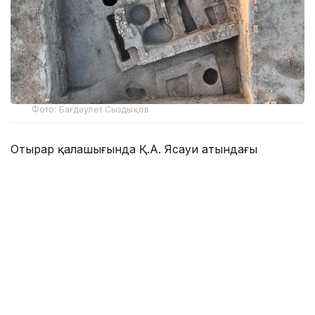
Фото: Бағдәулет Сыздықов
Отырар қалашығында Қ.А. Ясауи атындағы
халықаралық қазақ-түрік университеті Археология
институтының бас ғылыми қызметкері, тарих
ғылымдарының докторы, профессор Мұхтар Қожа
бастаған топ археологиялық қазба жұмыстарын
жүргізді.