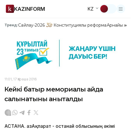
KAZINFORM
KZ
Сайлау-2026
Конституциялық реформа
Арнайы жо
Тренд:
11:01, 17 Қараша 2016
Кейкі батыр мемориалы қайда
салынатыны анықталды
АСТАНА. ҚазАқпарат - Қостанай облысының әкімі