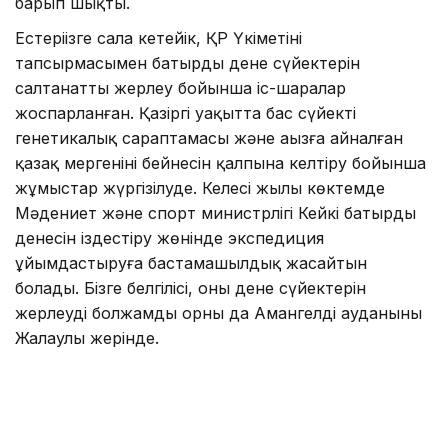
барып шықты.
Естеріңізге сала кетейік, ҚР Үкіметінің
тапсырмасымен батырдың дене сүйектерін
салтанатты жерлеу бойынша іс-шаралар
жоспарланған. Қазіргі уақытта бас сүйектің
генетикалық сараптамасы және аңызға айналған
қазақ мергенінің бейнесін қалпына келтіру бойынша
жұмыстар жүргізілуде. Келесі жылы көктемде
Мәдениет және спорт министрлігі Кейкі батырдың
денесін іздестіру жөнінде экспедиция
ұйымдастыруға бастамашылдық жасайтын
болады. Бізге белгілісі, оның дене сүйектерін
жерлеудің болжамды орны да Амангелді ауданының
Жалаулы жерінде.