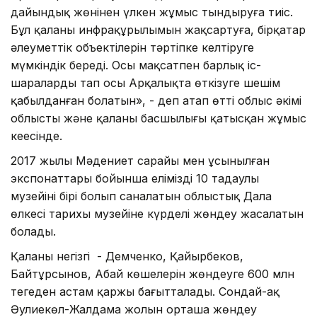
дайындық жөнінен үлкен жұмыс тындыруға тиіс.
Бұл қаланың инфрақұрылымын жақсартуға, бірқатар
әлеуметтік объектілерін тәртіпке келтіруге
мүмкіндік береді. Осы мақсатпен барлық іс-
шараларды тап осы Арқалықта өткізуге шешім
қабылданған болатын», - деп атап өтті облыс әкімі
облыстың және қаланың басшылығы қатысқан жұмыс
кеңесінде.
2017 жылы Мәдениет сарайы мен ұсынылған
экспонаттары бойынша еліміздің 10 таңдаулы
музейінің бірі болып саналатын облыстық Дала
өлкесі тарихы музейіне күрделі жөндеу жасалатын
болады.
Қаланың негізгі - Демченко, Қайырбеков,
Байтұрсынов, Абай көшелерін жөндеуге 600 млн
теңгеден астам қаржы бағытталады. Сондай-ақ
Әулиекөл-Жалдама жолын орташа жөндеу