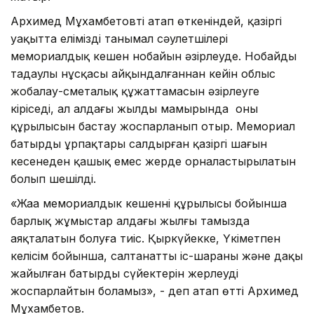
Архимед Мұхамбетовтің атап өткеніндей, қазіргі
уақытта еліміздің танымал сәулетшілері
мемориалдық кешен нобайын әзірлеуде. Нобайдың
таңдаулы нұсқасы айқындалғаннан кейін облыс
жобалау-сметалық құжаттамасын әзірлеуге
кіріседі, ал алдағы жылдың мамырында оның
құрылысын бастау жоспарланып отыр. Мемориал
батырдың ұрпақтары салдырған қазіргі шағын
кесенеден қашық емес жерде орналастырылатын
болып шешілді.
«Жаңа мемориалдык кешеннің құрылысы бойынша
барлық жұмыстар алдағы жылғы тамызда
аяқталатын болуға тиіс. Қыркүйекке, Үкіметпен
келісім бойынша, салтанатты іс-шараны және даңқы
жайылған батырдың сүйектерін жерлеуді
жоспарлайтын боламыз», - деп атап өтті Архимед
Мұхамбетов.