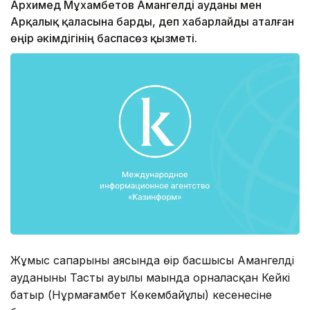
Архимед Мұхамбетов Амангелді ауданы мен
Арқалық қаласына барды, деп хабарлайды аталған
өңір әкімдігінің баспасөз қызметі.
Жұмыс сапарының аясында өңір басшысы Амангелді
ауданының Тасты ауылы маңында орналасқан Кейкі
батыр (Нұрмағамбет Көкембайұлы) кесенесіне