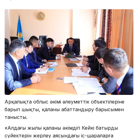
Арқалықта облыс әкімі әлеуметтік объектілеріне
барып шықты, қаланы абаттандыру барысымен
танысты.
«Алдағы жылы қаланың әкімдігі Кейкі батырдың
сүйектерін жерлеу аясындағы іс-шараларға