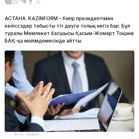
АСТАНА. KAZINFORM – Кипр президентімен
келіссөздер табысты өтті деуге толық негіз бар. Бұл
туралы Мемлекет басшысы Қасым-Жомарт Тоқаев
БАҚ-қа мәлімдемесінде айтты.
Фото: freepik