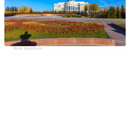
Фото: Kazinform
– Ардақ Әмірқұлов бар саналы ғұмырын
кино өнеріне арнап, ұлт мәдениетін
ұлықтауға мол үлес қосты. Кәсіби киногер
ретінде «Отырардың күйреуі», «Абай», «Қош
бол, Гүлсары!» сияқты тарихи
туындыларды таспалап, төл
руханиятымыздың алтын қорын байыта
білді. Қазақ кинематографиясын өркендету
жолында ұстаздық қызмет атқарып,