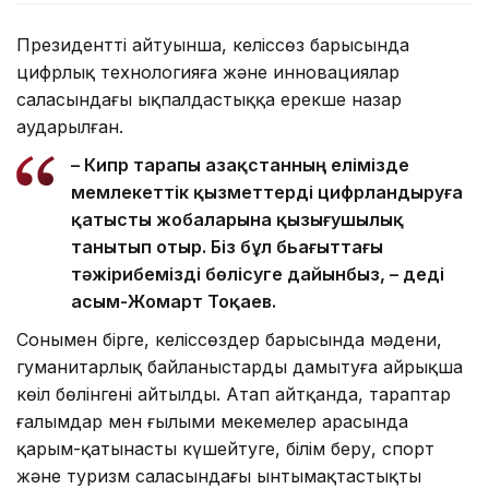
Президенттің айтуынша, келіссөз барысында
цифрлық технологияға және инновациялар
саласындағы ықпалдастыққа ерекше назар
аударылған.
– Кипр тарапы Қазақстанның елімізде
мемлекеттік қызметтерді цифрландыруға
қатысты жобаларына қызығушылық
танытып отыр. Біз бұл бьағыттағы
тәжірибемізді бөлісуге дайынбыз, – деді
Қасым-Жомарт Тоқаев.
Сонымен бірге, келіссөздер барысында мәдени,
гуманитарлық байланыстарды дамытуға айрықша
көңіл бөлінгені айтылды. Атап айтқанда, тараптар
ғалымдар мен ғылыми мекемелер арасында
қарым-қатынасты күшейтуге, білім беру, спорт
және туризм саласындағы ынтымақтастықты