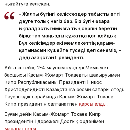
нығайтуға келіскен.
– Жалпы бүгінгі келіссөздер табысты өтті
деуге толық негіз бар. Біз бүгін өзара
ықпалдастығымызға тың серпін беретін
бірқатар маңызды құжатқа қол қойдық.
Бұл келісімдер екі мемлекеттің қарым-
қатынасын күшейте түседі деп сенеміз, –
деді Қазақстан Президенті.
Айта кетейік, 2-4 маусым күндері Мемлекет
басшысы Қасым-Жомарт Тоқаевтың шақыруымен
Кипр Республикасының Президенті Никос
Христодулидистің Қазақстанға ресми сапары өтеді.
Тәуелсіздік сарайында Қасым-Жомарт Тоқаев
Кипр президентін салтанатпен
қарсы алды.
Бұған дейін Қасым-Жомарт Тоқаев Кипр
президентін І дәрежелі Достық орденімен
марапаттады.