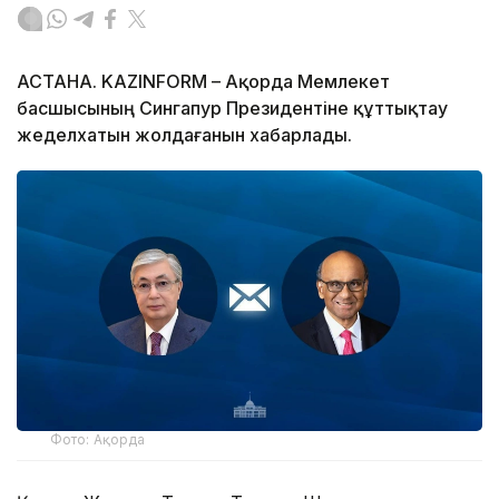
АСТАНА. KAZINFORM – Ақорда Мемлекет
басшысының Сингапур Президентіне құттықтау
жеделхатын жолдағанын хабарлады.
Фото: Ақорда