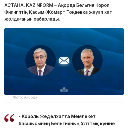
АСТАНА. KAZINFORM – Ақорда Бельгия Королі
Филипптің Қасым-Жомарт Тоқаевқа жауап хат
жолдағанын хабарлады.
Фото: Ақорда
- Король жеделхатта Мемлекет
басшысының Бельгияның Ұлттық күніне