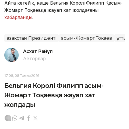
Айта кетейік, кеше Бельгия Королі Филипп Қасым-
Жомарт Тоқаевқа жауап хат жолдағаны
хабарланды
.
Қазақстан Президенті
Қасым-Жомарт Тоқаев
Құтты
Асхат Райқұл
Авторлар
17:08, 08 Тамыз 2026
Бельгия Королі Филипп Қасым-
Жомарт Тоқаевқа жауап хат
жолдады