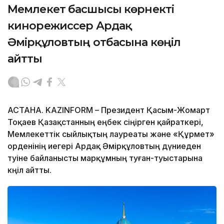
Мемлекет басшысы көрнекті
кинорежиссер Ардақ
Әмірқұловтың отбасына көңіл
айтты
АСТАНА. KAZINFORM – Президент Қасым-Жомарт
Тоқаев Қазақстанның еңбек сіңірген қайраткері,
Мемлекеттік сыйлықтың лауреаты және «Құрмет»
орденінің иегері Ардақ Әмірқұловтың дүниеден
өтуіне байланысты марқұмның туған-туыстарына
көңіл айтты.