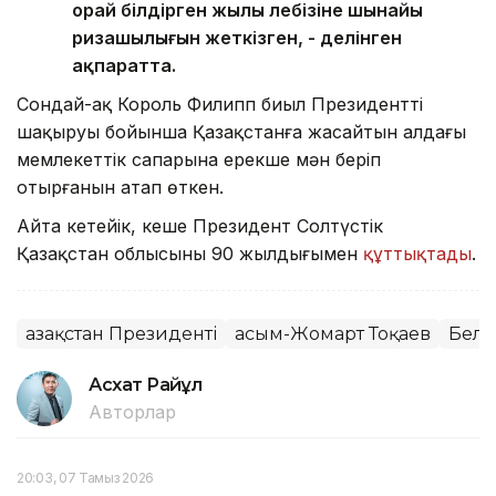
орай білдірген жылы лебізіне шынайы
ризашылығын жеткізген, - делінген
ақпаратта.
Сондай-ақ Король Филипп биыл Президенттің
шақыруы бойынша Қазақстанға жасайтын алдағы
мемлекеттік сапарына ерекше мән беріп
отырғанын атап өткен.
Айта кетейік, кеше Президент Солтүстік
Қазақстан облысының 90 жылдығымен
құттықтады
.
Қазақстан Президенті
Қасым-Жомарт Тоқаев
Бель
Асхат Райқұл
Авторлар
20:03, 07 Тамыз 2026