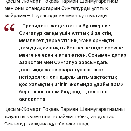
Қасым-Жомарт Тоқаев Тарман Шанмугаратнам
мен оның отандастарын Сингапурдың ұлттық
мейрамы – Тәуелсіздік күнімен құттықтады.
- Президент жеделхатта бұл мереке
Сингапур халқы үшін ұлттық бірліктің,
мемлекет дербестігінің және орнықты
дамудың айшықты белгісі ретінде ерекше
мәнге ие екенін атап өткен. Сонымен қатар
Қазақстан мен Сингапур арасындағы
достыққа және өзара түсіністікке
негізделген сан қырлы ынтымақтастық
қос халықтың игілігі жолында ұдайы дами
беретініне сенім білдірді, - делінген
ақпаратта..
Қасым-Жомарт Тоқаев Тарман Шанмугаратнамның
жауапты қызметіне толайым табыс, ал достас
Сингапур халқына құт-береке тіледі.