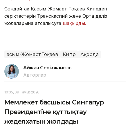
Сондай-ақ Қасым-Жомарт Тоқаев Кипрдегі
серіктестерін Транскаспий және Орта дәліз
жобаларына атсалысуға
шақырды.
Қасым-Жомарт Тоқаев
Кипр
Ақорда
Айжан Серікжанқызы
Авторлар
10:05, 09 Тамыз 2026
Мемлекет басшысы Сингапур
Президентіне құттықтау
жеделхатын жолдады