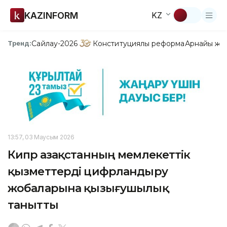
KAZINFORM
KZ
Сайлау-2026
Конституциялық реформа
Арнайы жо
Тренд:
13:57, 03 Маусым 2026
Кипр Қазақстанның мемлекеттік
қызметтерді цифрландыру
жобаларына қызығушылық
танытты