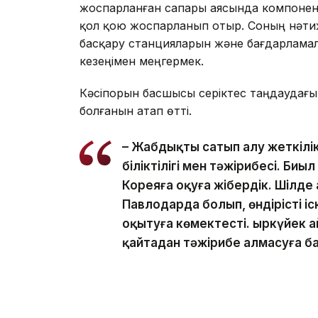
жоспарланған сапары аясында компонентт
қол қою жоспарланып отыр. Соның нәтиж
басқару станцияларын және бағдарламалы
кезеңімен меңгермек.
Кәсіпорын басшысы серіктес таңдаудағы н
болғанын атап өтті.
– Жабдықты сатып алу жеткілі
біліктілігі мен тәжірибесі. Би
Кореяға оқуға жібердік. Шілде
Павлодарда болып, өндірісті 
оқытуға көмектесті. Қыркүйек 
қайтадан тәжірибе алмасуға ба
Оның айтуынша, оңтүстіккореялық серікт
кезінде Батыс Еуропа мен АҚШ-тан техноло
беруге ниетті.