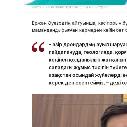
Фото: Ғылым және жоғары білім министрлігі
Ержан Әуезовтің айтуынша, кәсіпорын бұ
мамандандырылған көрмеден кейін бет б
– Қазір дрондардың ауыл шару
пайдалануда, геологияда, қорғ
кеңінен қолданылып жатқанын 
саладағы жұмыс тәсілін түбеге
Қазақстан осындай жүйелерді ө
керек деп есептейміз, – деді о