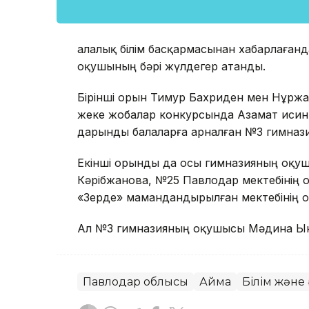
Қалалық білім басқармасынан хабарлаған
оқушының бәрі жүлдегер атанды.
Бірінші орын Тимур Бахриден мен Нұрж
жеке жобалар конкурсында Азамат Қисин
дарынды балаларға арналған №3 гимназ
Екінші орынды да осы гимназияның оқу
Кәрібжанова, №25 Павлодар мектебінің 
«Зерде» мамандандырылған мектебінің 
Ал №3 гимназияның оқушысы Мәдина Ынт
Павлодар облысы
Аймақ
Білім және