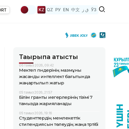
KZ
QZ
РУ
EN
中文
ق ز
ЎЗ
ORT
Тақырыпқа қатысты
06 тамыз 2026, 09:42
Мектеп пәндерінің мазмұны
жасанды интеллект бағытында
жаңартылып жатыр
05 тамыз 2026, 21:57
Білім гранты иегерлерінің тізімі 7
тамызда жарияланады
05 тамыз 2026, 19:16
Студенттердің мемлекеттік
стипендиясын төлеудің жаңа тәртібі