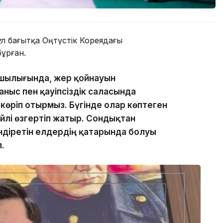
л бағытқа Оңтүстік Кореядағы
ұрған.
ашылығында, жер қойнауын
аныс пен қауіпсіздік саласында
көріп отырмыз. Бүгінде олар көптеген
йлі өзгертіп жатыр. Сондықтан
ндіретін елдердің қатарында болуы
л.