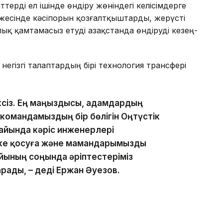
ерді ел ішінде өндіру жөніндегі келісімдерге
есінде кәсіпорын қозғалтқыштарды, жерүсті
қ қамтамасыз етуді Қазақстанда өндіруді кезең-
егізгі талаптардың бірі технология трансфері
ксіз. Ең маңыздысы, адамдардың
ыл командамыздың бір бөлігін Оңтүстік
 айында кәріс инженерлері
іске қосуға және мамандарымызды
айының соңында әріптестеріміз
рады, – деді Ержан Әуезов.
естер өз тәжірибесімен бөлісуге дайын. Олар
гия алған болса, бүгінде сол білімді Қазақстанға