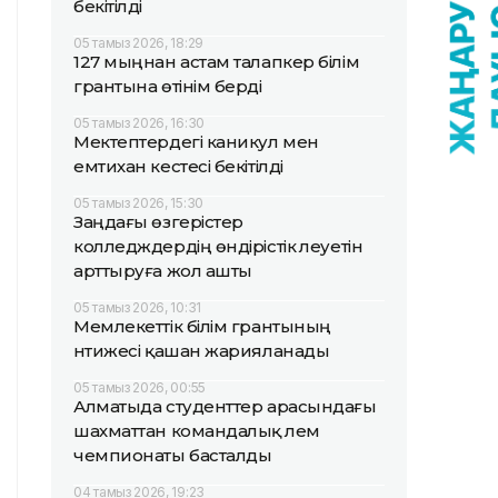
бекітілді
05 тамыз 2026, 18:29
127 мыңнан астам талапкер білім
грантына өтінім берді
05 тамыз 2026, 16:30
Мектептердегі каникул мен
емтихан кестесі бекітілді
05 тамыз 2026, 15:30
Заңдағы өзгерістер
колледждердің өндірістік әлеуетін
арттыруға жол ашты
05 тамыз 2026, 10:31
Мемлекеттік білім грантының
нәтижесі қашан жарияланады
05 тамыз 2026, 00:55
Алматыда студенттер арасындағы
шахматтан командалық әлем
чемпионаты басталды
04 тамыз 2026, 19:23