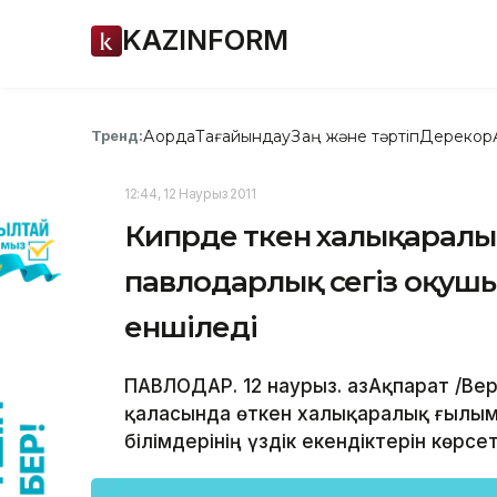
KAZINFORM
Ақорда
Тағайындау
Заң және тәртіп
Дерекқор
Тренд:
12:44, 12 Наурыз 2011
Кипрде өткен халықарал
павлодарлық сегіз оқуш
еншіледі
ПАВЛОДАР. 12 наурыз. ҚазАқпарат /Ве
қаласында өткен халықаралық ғылы
білімдерінің үздік екендіктерін көрсет