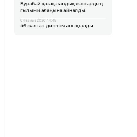
Бурабай қазақстандық жастардың
ғылыми алаңына айналды
04 тамыз 2026, 14:49
46 жалған диплом анықталды