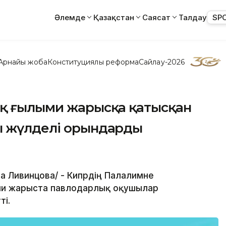
Әлемде
Қазақстан
Саясат
Талдау
SP
Арнайы жоба
Конституциялық реформа
Сайлау-2026
ық ғылыми жарысқа қатысқан
ы жүлделі орындарды
ра Ливинцова/ - Кипрдің Палалимне
ми жарыста павлодарлық оқушылар
ті.