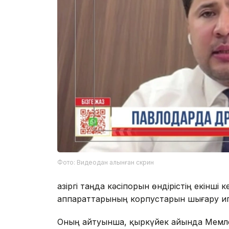
Фото: Видеодан алынған скрин
Қазіргі таңда кәсіпорын өндірістің екінш
аппараттарының корпустарын шығару иге
Оның айтуынша, қыркүйек айында Мемле