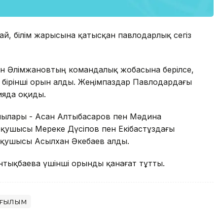
дай, білім жарысына қатысқан павлодарлық сегіз
ан Әлімжановтың командалық жобасына берілсе,
 бірінші орын алды. Жеңімпаздар Павлодардағы
ияда оқиды.
шылары - Асан Алтыбасаров пен Мәдина
оқушысы Мереке Дүсіпов пен Екібастұздағы
оқушысы Асылхан Әкебаев алды.
ықбаева үшінші орынды қанағат тұтты.
 ғылым