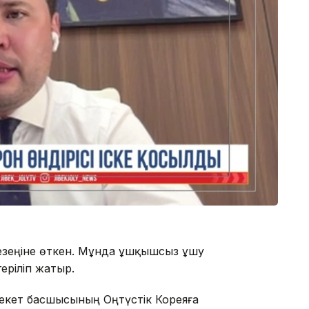
і кезеңіне өткен. Мұнда ұшқышсыз ұшу
ріліп жатыр.
кет басшысының Оңтүстік Кореяға