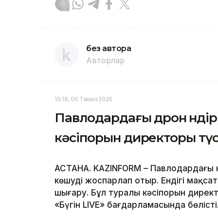
без автора
Авторлар
10:18, 06 Тамыз 2026
Павлодардағы дрон өндір
кәсіпорын директоры түс
АСТАНА. KAZINFORM – Павлодардағы кә
көшуді жоспарлап отыр. Ендігі мақсат
шығару. Бұл туралы кәсіпорын дирек
«Бүгін LIVE» бағдарламасында бөлісті