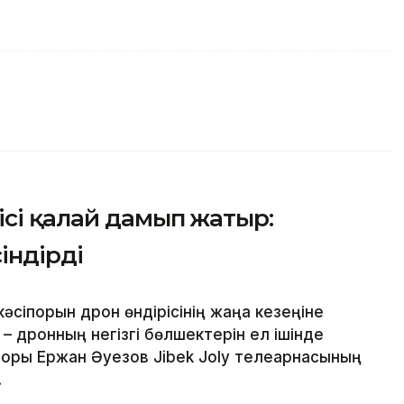
ісі қалай дамып жатыр:
індірді
сіпорын дрон өндірісінің жаңа кезеңіне
 – дронның негізгі бөлшектерін ел ішінде
торы Ержан Әуезов Jibek Joly телеарнасының
.