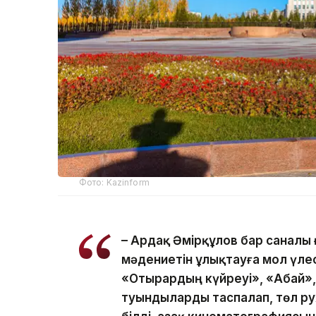
Фото: Kazinform
– Ардақ Әмірқұлов бар саналы 
мәдениетін ұлықтауға мол үлес
«Отырардың күйреуі», «Абай», 
туындыларды таспалап, төл р