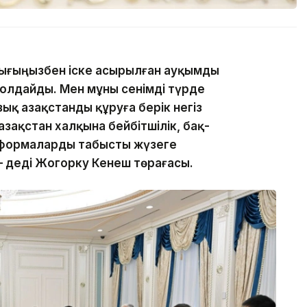
лығыңызбен іске асырылған ауқымды
қолдайды. Мен мұны сенімді түрде
зық Қазақстанды құруға берік негіз
азақстан халқына бейбітшілік, бақ-
 реформаларды табысты жүзеге
— деді Жогорку Кенеш төрағасы.