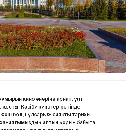
ғұмырын кино өнеріне арнап, ұлт
 қосты. Кәсіби киногер ретінде
«Қош бол, Гүлсары!» сияқты тарихи
уханиятымыздың алтын қорын байыта