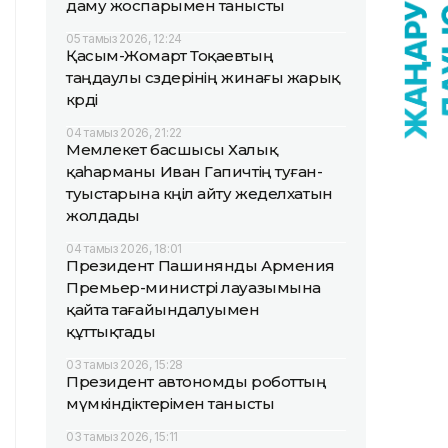
даму жоспарымен танысты
05 тамыз 2026, 12:24
Қасым-Жомарт Тоқаевтың
таңдаулы сөздерінің жинағы жарық
көрді
04 тамыз 2026, 21:22
Мемлекет басшысы Халық
қаһарманы Иван Гапичтің туған-
туыстарына көңіл айту жеделхатын
жолдады
04 тамыз 2026, 18:01
Президент Пашинянды Армения
Премьер-министрі лауазымына
қайта тағайындалуымен
құттықтады
03 тамыз 2026, 15:28
Президент автономды роботтың
мүмкіндіктерімен танысты
03 тамыз 2026, 15:11