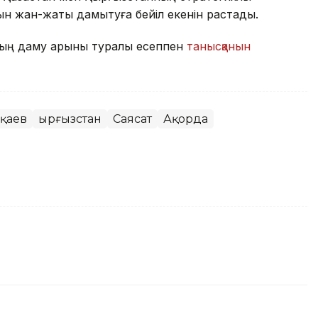
сын жан-жақты дамытуға бейіл екенін растады.
ың даму қарқыны туралы есеппен
танысқанын
оқаев
Қырғызстан
Саясат
Ақорда