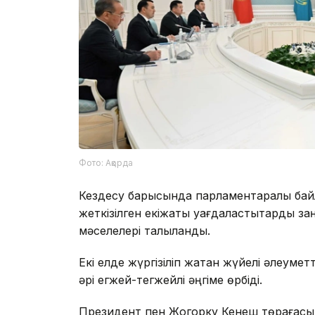
Фото: Ақорда
Кездесу барысында парламентаралық ба
жеткізілген екіжақты уағдаластықтарды за
мәселелері талқыланды.
Екі елде жүргізіліп жатқан жүйелі әлеум
әрі егжей-тегжейлі әңгіме өрбіді.
Президент пен Жогорку Кенеш төрағасы 