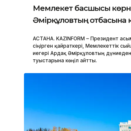
Мемлекет басшысы көрн
Әмірқұловтың отбасына 
АСТАНА. KAZINFORM – Президент Қасы
сіңірген қайраткері, Мемлекеттік сы
иегері Ардақ Әмірқұловтың дүниеден
туыстарына көңіл айтты.