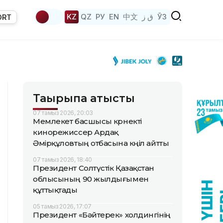
KZ
QZ
РУ
EN
中文
ق ز
ЎЗ
ORT
Тақырыпқа қатысты
07 тамыз 2026, 20:03
Мемлекет басшысы көрнекті
кинорежиссер Ардақ
Әмірқұловтың отбасына көңіл айтты
07 тамыз 2026, 18:40
Президент Солтүстік Қазақстан
облысының 90 жылдығымен
құттықтады
05 тамыз 2026, 17:07
Президент «Бәйтерек» холдингінің