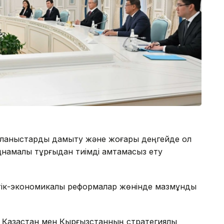
йланыстарды дамыту және жоғары деңгейде қол
ңнамалық тұрғыдан тиімді қамтамасыз ету
еттік-экономикалық реформалар жөнінде мазмұнды
Қазақстан мен Қырғызстанның стратегиялық