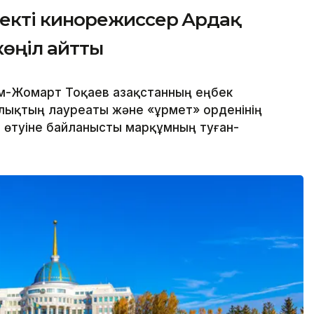
екті кинорежиссер Ардақ
көңіл айтты
м-Жомарт Тоқаев Қазақстанның еңбек
йлықтың лауреаты және «Құрмет» орденінің
 өтуіне байланысты марқұмның туған-