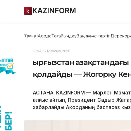
KAZINFORM
Ақорда
Тағайындау
Заң және тәртіп
Дерекқор
Тренд:
13:54, 12 Маусым 2026
Қырғызстан Қазақстандағы
қолдайды — Жогорку Ке
АСТАНА. KAZINFORM — Марлен Мамата
алғыс айтып, Президент Садыр Жапа
хабарлайды Ақорданың баспасөз қыз