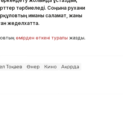
ын өркендету жолында ұстаздық
рттер тәрбиеледі. Соңына рухани
ірқұловтың иманы саламат, жаны
ған жеделхатта.
ұловтың
өмірден өткені туралы
жаздық.
ел Тоқаев
Өнер
Кино
Ақорда