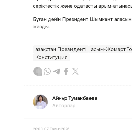
серіктестік және одақтастық қарым-қатына
Бұған дейін Президент Шымкент қаласын
жаздық.
Қазақстан Президенті
Қасым-Жомарт Т
Конституция
Айнұр Тумакбаева
Авторлар
20:03, 07 Тамыз 2026