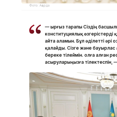
Фото: Ақорда
— Қырғыз тарапы Сіздің басшы
конституциялық өзгерістерді 
айта аламын. Бұл әділетті әрі о
қалайды. Сізге және бауырлас Қ
береке тілеймін. Қолға алған
асыруларыңызға тілектеспін, 