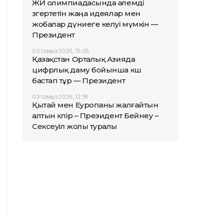
ЖИ олимпиадасында әлемді
өзгертетін жаңа идеялар мен
жобалар дүниеге келуі мүмкін —
Президент
03 тамыз 2026, 15:05
Қазақстан Орталық Азияда
цифрлық даму бойынша көш
бастап тұр — Президент
03 тамыз 2026, 12:18
Қытай мен Еуропаны жалғайтын
алтын көпір – Президент Бейнеу –
Сексеуіл жолы туралы