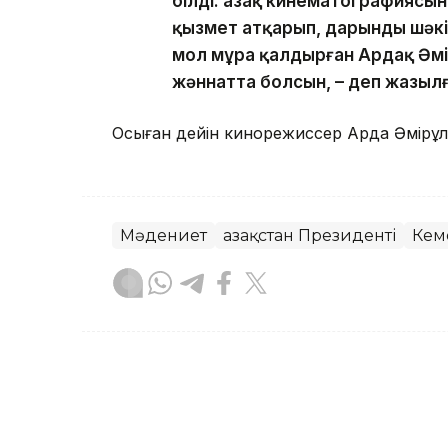
білді. Қазақ кинематографияс
қызмет атқарып, дарынды шәкі
мол мұра қалдырған Ардақ Әм
жәннатта болсын, – деп жазыл
Осыған дейін кинорежиссер Ардақ Әмірқ
Мәдениет
Қазақстан Президенті
Кем
Айдар Оспаналиев
Авторлар