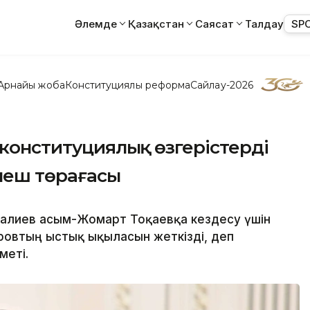
Әлемде
Қазақстан
Саясат
Талдау
SP
Арнайы жоба
Конституциялық реформа
Сайлау-2026
 конституциялық өзгерістерді
неш төрағасы
лиев Қасым-Жомарт Тоқаевқа кездесу үшін
ровтың ыстық ықыласын жеткізді, деп
меті.