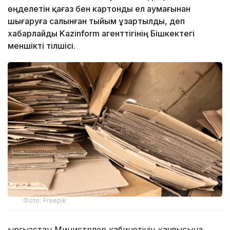
өңделетін қағаз бен картонды ел аумағынан
шығаруға салынған тыйым ұзартылды, деп
хабарлайды Kazinform агенттігінің Бішкектегі
меншікті тілшісі.
Фото: Freepik
Қырғызстан Министрлер кабинетінің қаулысына