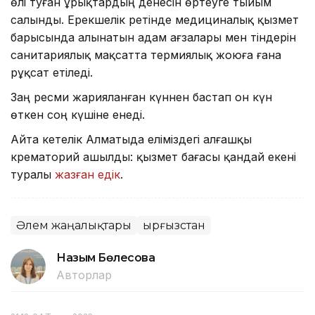
өлі туған ұрықтардың денесін өртеуге тыйым
салынды. Ерекшелік ретінде медициналық қызмет
барысында алынатын адам ағзалары мен тіндерін
санитариялық мақсатта термиялық жоюға ғана
рұқсат етіледі.
Заң ресми жарияланған күннен бастап он күн
өткен соң күшіне енеді.
Айта кетелік Алматыда еліміздегі алғашқы
крематорий ашылды: қызмет бағасы қандай екені
туралы
жазған едік
.
Әлем жаңалықтары
Қырғызстан
Назым Бөлесова
Авторлар