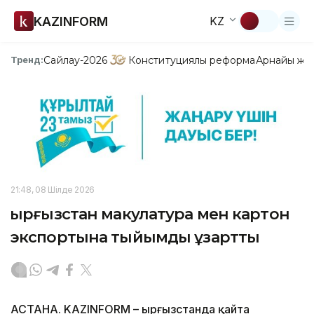
KAZINFORM
KZ
Сайлау-2026
Конституциялық реформа
Арнайы жо
Тренд:
21:48, 08 Шілде 2026
Қырғызстан макулатура мен картон
экспортына тыйымды ұзартты
АСТАНА. KAZINFORM – Қырғызстанда қайта