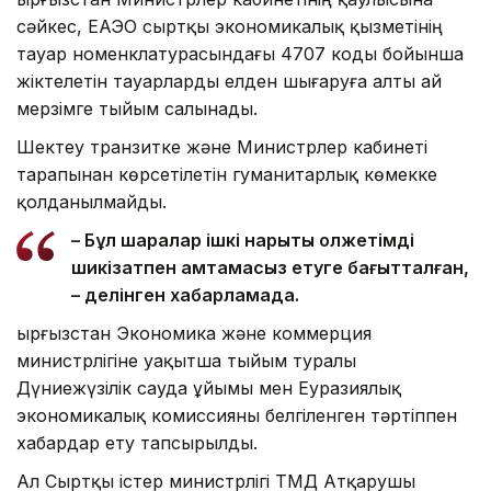
сәйкес, ЕАЭО сыртқы экономикалық қызметінің
тауар номенклатурасындағы 4707 коды бойынша
жіктелетін тауарларды елден шығаруға алты ай
мерзімге тыйым салынады.
Шектеу транзитке және Министрлер кабинеті
тарапынан көрсетілетін гуманитарлық көмекке
қолданылмайды.
– Бұл шаралар ішкі нарықты қолжетімді
шикізатпен қамтамасыз етуге бағытталған,
– делінген хабарламада.
Қырғызстан Экономика және коммерция
министрлігіне уақытша тыйым туралы
Дүниежүзілік сауда ұйымы мен Еуразиялық
экономикалық комиссияны белгіленген тәртіппен
хабардар ету тапсырылды.
Ал Сыртқы істер министрлігі ТМД Атқарушы