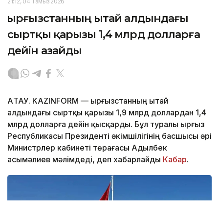
21:12, 04 Тамыз 2026
Қырғызстанның Қытай алдындағы
сыртқы қарызы 1,4 млрд долларға
дейін азайды
АҚТАУ. KAZINFORM — Қырғызстанның Қытай
алдындағы сыртқы қарызы 1,9 млрд доллардан 1,4
млрд долларға дейін қысқарды. Бұл туралы Қырғыз
Республикасы Президенті әкімшілігінің басшысы әрі
Министрлер кабинеті төрағасы Адылбек
Қасымәлиев мәлімдеді, деп хабарлайды
Кабар
.