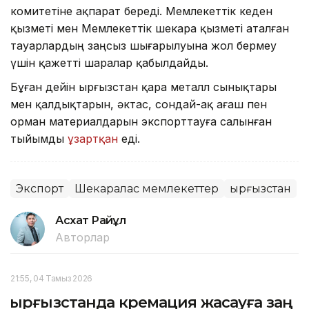
комитетіне ақпарат береді. Мемлекеттік кеден
қызметі мен Мемлекеттік шекара қызметі аталған
тауарлардың заңсыз шығарылуына жол бермеу
үшін қажетті шаралар қабылдайды.
Бұған дейін Қырғызстан қара металл сынықтары
мен қалдықтарын, әктас, сондай-ақ ағаш пен
орман материалдарын экспорттауға салынған
тыйымды
ұзартқан
еді.
Экспорт
Шекаралас мемлекеттер
Қырғызстан
Асхат Райқұл
Авторлар
21:55, 04 Тамыз 2026
Қырғызстанда кремация жасауға заң