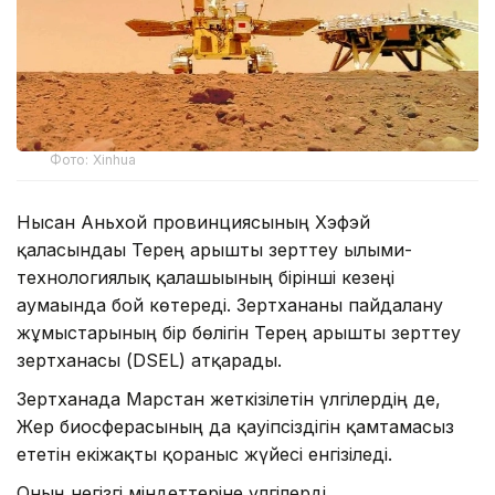
Фото: Xinhua
Нысан Аньхой провинциясының Хэфэй
қаласындағы Терең ғарышты зерттеу ғылыми-
технологиялық қалашығының бірінші кезеңі
аумағында бой көтереді. Зертхананы пайдалану
жұмыстарының бір бөлігін Терең ғарышты зерттеу
зертханасы (DSEL) атқарады.
Зертханада Марстан жеткізілетін үлгілердің де,
Жер биосферасының да қауіпсіздігін қамтамасыз
ететін екіжақты қорғаныс жүйесі енгізіледі.
Оның негізгі міндеттеріне үлгілерді