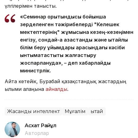
үлгілерімен танысты.
«Семинар қорытындысы бойынша
зерделенген тәжірибелерді "Келешек
мектептерінің" жұмысына кезең-кезеңімен
енгізу, сондай-ақ қазақстандық және қытайлық
білім беру ұйымдары арасындағы кәсіби
ынтымақтастықты жалғастыру
жоспарлануда», – деп хабарлайды
министрлік.
Айта кетейік, Бурабай қазақстандық жастардың
ғылыми алаңына
айналды
.
Жасанды интеллект
Мұғалім
Қытай
Асхат Райқұл
Авторлар