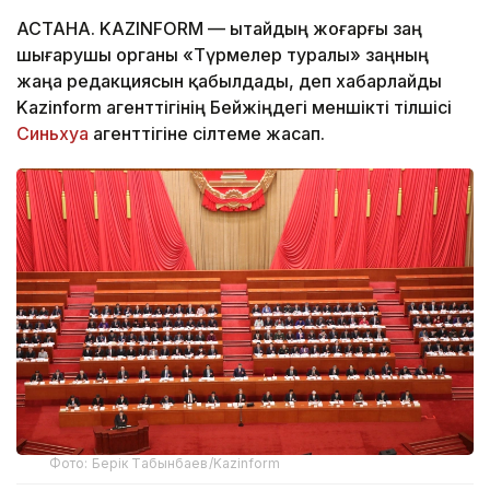
АСТАНА. KAZINFORM — Қытайдың жоғарғы заң
шығарушы органы «Түрмелер туралы» заңның
жаңа редакциясын қабылдады, деп хабарлайды
Kazinform агенттігінің Бейжіңдегі меншікті тілшісі
Синьхуа
агенттігіне сілтеме жасап.
Фото: Берік Табынбаев/Kazinform