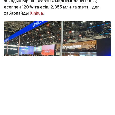
жылдың бірінші жартыжылдығында жылдық
есеппен 120%-ға өсіп, 2,355 млн-ға жетті, деп
хабарлайды
Xinhua
.
Фото: Берик Табынбаев/Kazinform
2025 жылдың қорытындысы бойынша Қытайдың
NEV экспорты 103,7%-ға артып, 2,615 млн