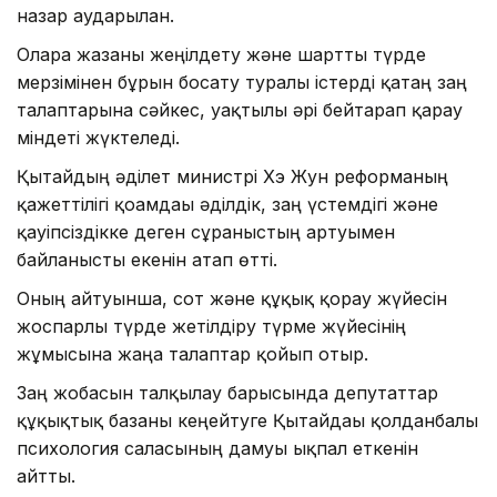
назар аударылған.
Оларға жазаны жеңілдету және шартты түрде
мерзімінен бұрын босату туралы істерді қатаң заң
талаптарына сәйкес, уақтылы әрі бейтарап қарау
міндеті жүктеледі.
Қытайдың әділет министрі Хэ Жун реформаның
қажеттілігі қоғамдағы әділдік, заң үстемдігі және
қауіпсіздікке деген сұраныстың артуымен
байланысты екенін атап өтті.
Оның айтуынша, сот және құқық қорғау жүйесін
жоспарлы түрде жетілдіру түрме жүйесінің
жұмысына жаңа талаптар қойып отыр.
Заң жобасын талқылау барысында депутаттар
құқықтық базаны кеңейтуге Қытайдағы қолданбалы
психология саласының дамуы ықпал еткенін
айтты.