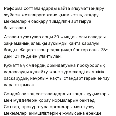
Реформа сотталғандарды қайта әлеуметтендіру
жүйесін жетілдіруге және қылмыстық-атқару
мекемелерін басқару тиімділігін арттыруға
бағытталған.
Аталған түзетулер соңғы 30 жылдағы осы саладағы
заңнаманың алғашқы ауқымды қайта қаралуы
болды. Жаңартылған редакцияда баптар саны 78-
ден 121-ге дейін ұлғайтылған.
Құжатта үкімдердің орындалуына прокурорлық
қадағалауды күшейту және түрмелерді әкімшілік
басқарудың неғұрлым нақты стандарттарын енгізу
қарастырылған.
Сондай-ақ заң сотталғандардың заңды құқықтары
мен мүдделерін қорғау нормаларын бекітеді.
Соттар, прокуратура органдары мен түзеу
мекемелері әкімшіліктерінің жұмысына ерекше