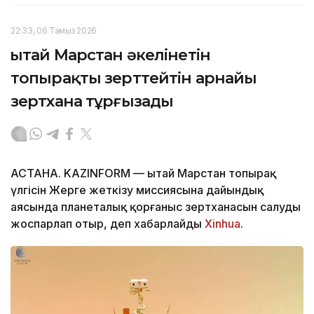
22:33, 06 Тамыз 2026
Қытай Марстан әкелінетін
топырақты зерттейтін арнайы
зертхана тұрғызады
АСТАНА. KAZINFORM — Қытай Марстан топырақ
үлгісін Жерге жеткізу миссиясына дайындық
аясында планеталық қорғаныс зертханасын салуды
жоспарлап отыр, деп хабарлайды
Xinhua
.