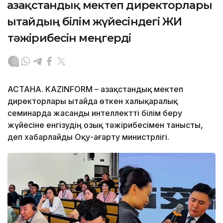
Қазақстандық мектеп директорлары
Қытайдың білім жүйесіндегі ЖИ
тәжірибесін меңгерді
АСТАНА. KAZINFORM – Қазақстандық мектеп
директорлары Қытайда өткен халықаралық
семинарда жасанды интеллектті білім беру
жүйесіне енгізудің озық тәжірибесімен танысты,
деп хабарлайды Оқу-ағарту министрлігі.