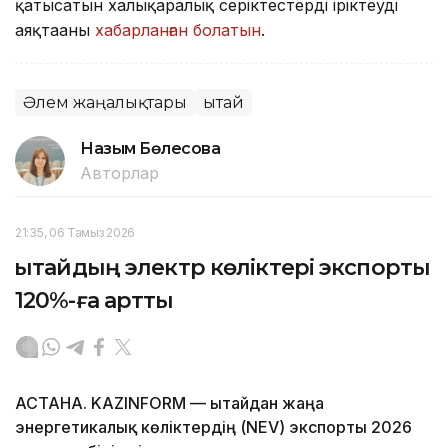
қатысатын халықаралық серіктестерді іріктеуді
аяқтағаны
хабарланған болатын
.
Әлем жаңалықтары
Қытай
Назым Бөлесова
Авторлар
21:35, 06 Тамыз 2026
Қытайдың электр көліктері экспорты
120%-ға артты
АСТАНА. KAZINFORM — Қытайдан жаңа
энергетикалық көліктердің (NEV) экспорты 2026