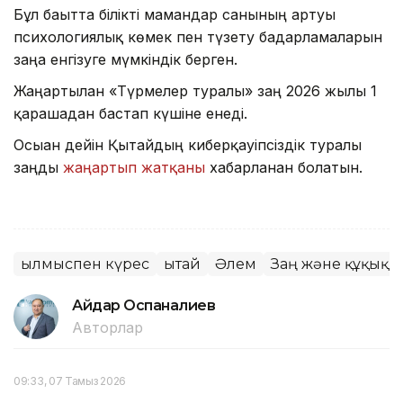
Бұл бағытта білікті мамандар санының артуы
психологиялық көмек пен түзету бағдарламаларын
заңға енгізуге мүмкіндік берген.
Жаңартылған «Түрмелер туралы» заң 2026 жылғы 1
қарашадан бастап күшіне енеді.
Осыған дейін Қытайдың киберқауіпсіздік туралы
заңды
жаңартып жатқаны
хабарланған болатын.
Қылмыспен күрес
Қытай
Әлем
Заң және құқық
Айдар Оспаналиев
Авторлар
09:33, 07 Тамыз 2026