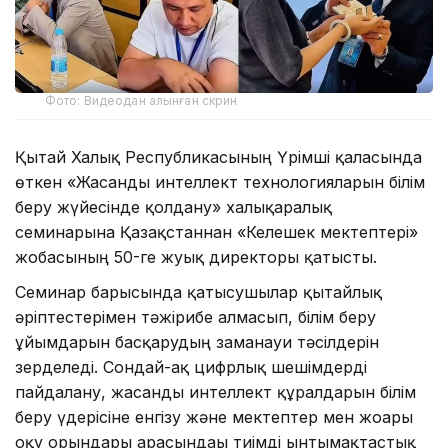
Фото: Видеодан алынған скрин
Қытай Халық Республикасының Үрімші қаласында
өткен «Жасанды интеллект технологияларын білім
беру жүйесінде қолдану» халықаралық
семинарына Қазақстаннан «Келешек мектептері»
жобасының 50-ге жуық директоры қатысты.
Семинар барысында қатысушылар қытайлық
әріптестерімен тәжірибе алмасып, білім беру
ұйымдарын басқарудың заманауи тәсілдерін
зерделеді. Сондай-ақ цифрлық шешімдерді
пайдалану, жасанды интеллект құралдарын білім
беру үдерісіне енгізу және мектептер мен жоғары
оқу орындары арасындағы тиімді ынтымақтастық