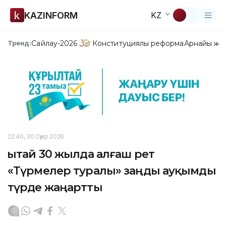
KAZINFORM
KZ
Сайлау-2026
Конституциялық реформа
Арнайы жо
Тренд:
22:40, 30 Сәуір 2026
Қытай 30 жылда алғаш рет
«Түрмелер туралы» заңды ауқымды
түрде жаңартты