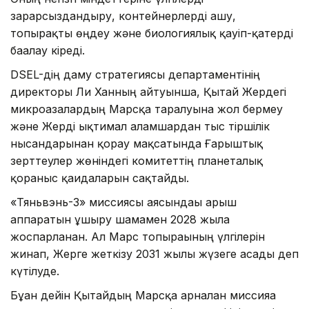
зарарсыздандыру, контейнерлерді ашу,
топырақты өңдеу және биологиялық қауіп-қатерді
бағалау кіреді.
DSEL-дің даму стратегиясы департаментінің
директоры Ли Ханның айтуынша, Қытай Жердегі
микроағзалардың Марсқа таралуына жол бермеу
және Жерді ықтимал ғаламшардан тыс тіршілік
нысандарынан қорғау мақсатында Ғарыштық
зерттеулер жөніндегі комитеттің планеталық
қорғаныс қағидаларын сақтайды.
«Тяньвэнь-3» миссиясы аясындағы ғарыш
аппаратын ұшыру шамамен 2028 жылға
жоспарланған. Ал Марс топырағының үлгілерін
жинап, Жерге жеткізу 2031 жылы жүзеге асады деп
күтілуде.
Бұған дейін Қытайдың Марсқа арналған миссияға