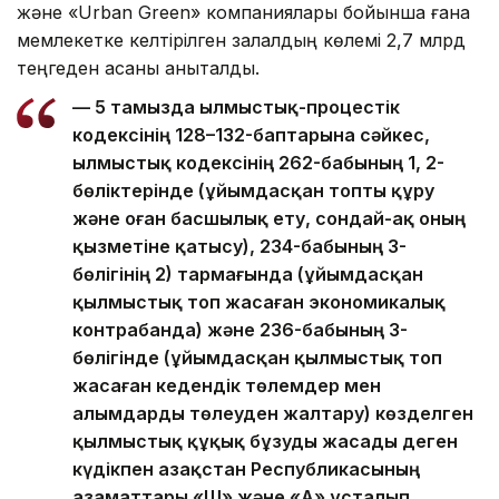
және «Urban Green» компаниялары бойынша ғана
мемлекетке келтірілген залалдың көлемі 2,7 млрд
теңгеден асқаны анықталды.
— 5 тамызда Қылмыстық-процестік
кодексінің 128–132-баптарына сәйкес,
Қылмыстық кодексінің 262-бабының 1, 2-
бөліктерінде (ұйымдасқан топты құру
және оған басшылық ету, сондай-ақ оның
қызметіне қатысу), 234-бабының 3-
бөлігінің 2) тармағында (ұйымдасқан
қылмыстық топ жасаған экономикалық
контрабанда) және 236-бабының 3-
бөлігінде (ұйымдасқан қылмыстық топ
жасаған кедендік төлемдер мен
алымдарды төлеуден жалтару) көзделген
қылмыстық құқық бұзуды жасады деген
күдікпен Қазақстан Республикасының
азаматтары «Ш» және «А» ұсталып,