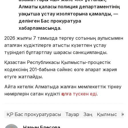
Алматы қаласы полиция департаментінің
уақытша ұстау изоляторына қамалды, —
делінген Бас прокуратура
хабарламасында.
2026 жылғы 7 тамызда тергеу сотының қаулысымен
аталған күдіктілерге қатысты күзетпен ұстау
түріндегі бұлтартпау шарасы санкцияланды.
Қазақстан Республикасы Қылмыстық-процестік
кодексінің 201-бабына сәйкес өзге ақпарат жария
етуге жатпайды.
Айта кетелік Алматыда жалған мемлекеттік тіркеу
нөмірлерін сатқан күдікті
қолға түскен еді
.
ҚР Бас прокуратурасы
Тауар
Заң
Қылмыс
Қы
Назым Бөлесова