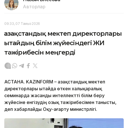
Авторлар
09:33, 07 Тамыз 2026
Қазақстандық мектеп директорлары
Қытайдың білім жүйесіндегі ЖИ
тәжірибесін меңгерді
АСТАНА. KAZINFORM – Қазақстандық мектеп
директорлары Қытайда өткен халықаралық
семинарда жасанды интеллектті білім беру
жүйесіне енгізудің озық тәжірибесімен танысты,
деп хабарлайды Оқу-ағарту министрлігі.