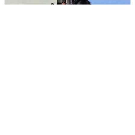
Фото: Видеодан алынған скрин
Қытай Халық Республикасының Үрімші қаласында
өткен «Жасанды интеллект технологияларын білім
беру жүйесінде қолдану» халықаралық семинарына
Қазақстаннан «Келешек мектептері» жобасының
50-ге жуық директоры қатысты.
Семинар барысында қатысушылар қытайлық
әріптестерімен тәжірибе алмасып, білім беру