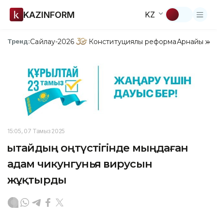
KAZINFORM
KZ
Сайлау-2026
Конституциялық реформа
Арнайы жо
Тренд:
15:05, 07 Тамыз 2025
Қытайдың оңтүстігінде мыңдаған
адам чикунгунья вирусын
жұқтырды