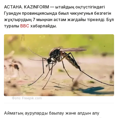
АСТАНА. KAZINFORM — Қытайдың оңтүстігіндегі
Гуандун провинциясында биыл чикунгунья безгегін
жұқтырудың 7 мыңнан астам жағдайы тіркелді. Бұл
туралы
BBC
хабарлайды.
Фото: Freepik.com
Аймақтың ауруларды бақылау және алдын алу