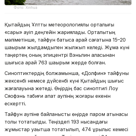
Фото: Xinhua
Қытайдың Ұлттық метеорологиялық орталығы
«сары» қауіп деңгейін жариялады. Орталықтың
мәліметінше, тайфун батысқа қарай сағатына 15–20
шақырым жылдамдықпен жылжып келеді. Жұма күні
таңертең оның эпицентрі Вэньлин қаласынан
шығысқа қарай 763 шақырым жерде болған.
Синоптиктердің болжамынша, «Долфин» тайфуны
жексенбі немесе дүйсенбі күні Қытайдың шығыс
жағалауына жетеді. Өңірдің бас синоптигі Лоу
Сяофэнь табиғи апат қаупінің жоғары екенін
ескертті.
Тайфун қаупіне байланысты өңірде паром қатынасы
толық тоқтатылды. Теңіздегі 193 нысандағы
жұмыстар уақытша тоқтатылып, 474 құрылыс кемесі