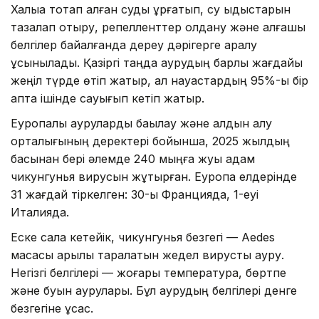
Халыққа тоқтап қалған суды құрғатып, су ыдыстарын
тазалап отыру, репелленттер қолдану және алғашқы
белгілер байқалғанда дереу дәрігерге қаралу
ұсынылады. Қазіргі таңда аурудың барлық жағдайы
жеңіл түрде өтіп жатыр, ал науқастардың 95%-ы бір
апта ішінде сауығып кетіп жатыр.
Еуропалық ауруларды бақылау және алдын алу
орталығының деректері бойынша, 2025 жылдың
басынан бері әлемде 240 мыңға жуық адам
чикунгунья вирусын жұқтырған. Еуропа елдерінде
31 жағдай тіркелген: 30-ы Францияда, 1-еуі
Италияда.
Еске сала кетейік, чикунгунья безгегі — Aedes
масасы арқылы таралатын жедел вирустық ауру.
Негізгі белгілері — жоғары температура, бөртпе
және буын аурулары. Бұл аурудың белгілері денге
безгегіне ұқсас.