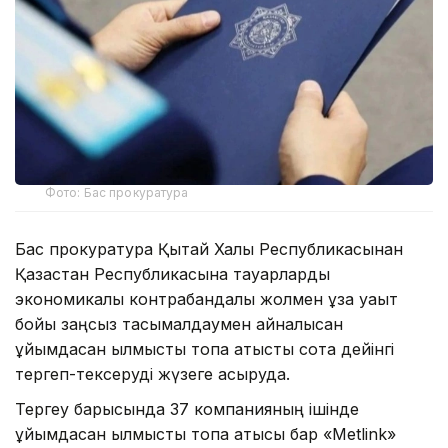
Фото: Бас прокуратура
Бас прокуратура Қытай Халық Республикасынан
Қазақстан Республикасына тауарларды
экономикалық контрабандалық жолмен ұзақ уақыт
бойы заңсыз тасымалдаумен айналысқан
ұйымдасқан қылмыстық топқа қатысты сотқа дейінгі
тергеп-тексеруді жүзеге асыруда.
Тергеу барысында 37 компанияның ішінде
ұйымдасқан қылмыстық топқа қатысы бар «Metlink»