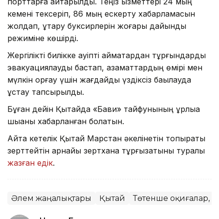
порттарға қайтарылды. Теңіз қызметтері 24 мың
кемені тексеріп, 86 мың ескерту хабарламасын
жолдап, құтқару буксирлерін жоғары дайындық
режиміне көшірді.
Жергілікті билікке қауіпті аймақтардан тұрғындарды
эвакуациялауды бастап, азаматтардың өмірі мен
мүлкін қорғау үшін жағдайды үздіксіз бақылауда
ұстау тапсырылды.
Бұған дейін Қытайда «Бави» тайфунының құрлыққа
шыққаны хабарланған болатын.
Айта кетелік Қытай Марстан әкелінетін топырақты
зерттейтін арнайы зертхана тұрғызатыны туралы
жазған едік
.
Әлем жаңалықтары
Қытай
Төтенше оқиғалар, а