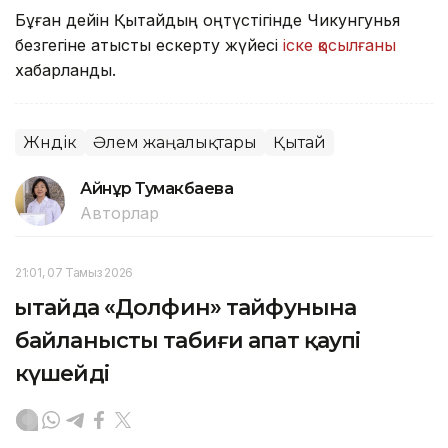
Бұған дейін Қытайдың оңтүстігінде Чикунгунья
безгегіне қатысты ескерту жүйесі
іске қосылғаны
хабарланды.
Жәндік
Әлем жаңалықтары
Қытай
Айнұр Тумакбаева
Авторлар
21:01, 07 Тамыз 2026
Қытайда «Долфин» тайфунына
байланысты табиғи апат қаупі
күшейді