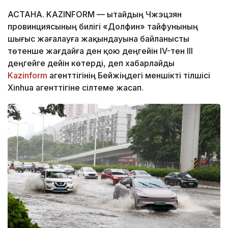
АСТАНА. KAZINFORM — Қытайдың Чжэцзян
провинциясының билігі «Долфин» тайфунының
шығыс жағалауға жақындауына байланысты
төтенше жағдайға ден қою деңгейін IV-тен III
деңгейге дейін көтерді, деп хабарлайды
Kazinform
агенттігінің Бейжіңдегі меншікті тілшісі
Xinhua агенттігіне сілтеме жасап.