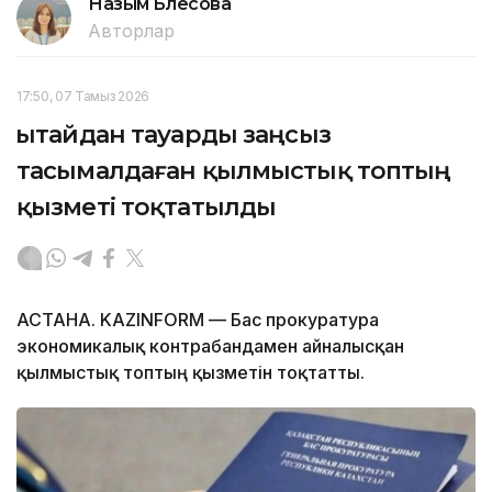
Назым Бөлесова
Авторлар
17:50, 07 Тамыз 2026
Қытайдан тауарды заңсыз
тасымалдаған қылмыстық топтың
қызметі тоқтатылды
АСТАНА. KAZINFORM — Бас прокуратура
экономикалық контрабандамен айналысқан
қылмыстық топтың қызметін тоқтатты.