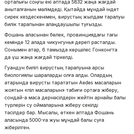
орталығы соңғы екі аптада 5832 жаңа жағдай
анықталғанын мәлімдеді. Қытайда мұндай індет
сирек кездескенімен, вирустың жылдам таралуы
билік тарапынан алаңдаушылық туғызды.
Фошань қаласынан бөлек, провинциядағы тағы
кемінде 12 қалада чикунгунья дерегі расталды.
Сонымен қатар, 6 тамызда көршілес Гонконгта
да үш жаңа жағдай тіркелді.
Гуандун билігі вирустың таралуына қарсы
биологиялық шараларды қолға алды. Олардың
қатарында вирусты тарататын Aedes масаларын
жоятын «піл масаларын» табиғи ортаға жіберу,
сондай-ақ маса дернәсілдерін жейтін арнайы балық
түрлерін су қоймаларына жіберу секілді
тәсілдер бар. Мысалы, өткен аптада Фошань
қаласында 5000-ға жуық мұндай балық суға
жіберілген.