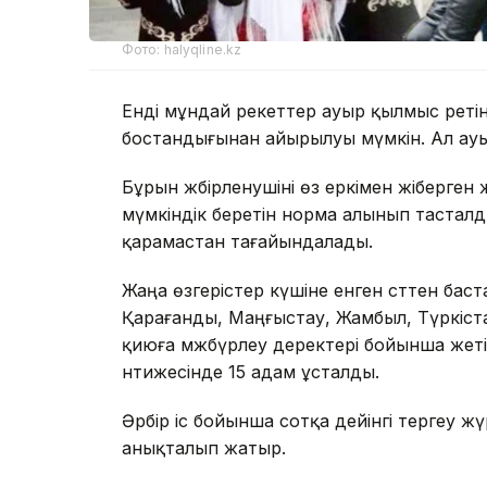
Фото: halyqline.kz
Енді мұндай әрекеттер ауыр қылмыс ретінд
бостандығынан айырылуы мүмкін. Ал ауы
Бұрын жәбірленушіні өз еркімен жіберге
мүмкіндік беретін норма алынып тасталды
қарамастан тағайындалады.
Жаңа өзгерістер күшіне енген сәттен баст
Қарағанды, Маңғыстау, Жамбыл, Түркіс
қиюға мәжбүрлеу деректері бойынша жеті
нәтижесінде 15 адам ұсталды.
Әрбір іс бойынша сотқа дейінгі тергеу ж
анықталып жатыр.