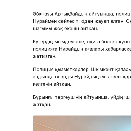
Әбілғазы Артықбайдың айтуынша, полици
Нұраймен сөйлесіп, одан жауап алған. Он
шағымы жоқ екенін айтқан.
Куәгердің мәлімдеуінше, оқиға болған күн
полицияға Нұрайдың ағалары хабарласқа
жеткізген.
Полиция қызметкерлері Шымкент қаласы
алдында оларды Нұрайдың екі ағасы қар
әкелгенін айтқан.
Бұрынғы тергеушінің айтуынша, үйдің іш
жатқан.