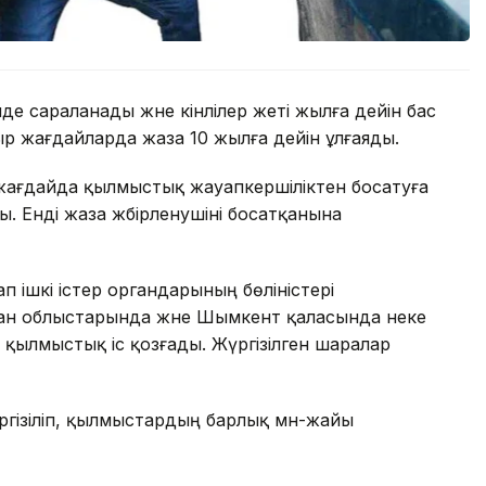
е сараланады және кінәлілер жеті жылға дейін бас
р жағдайларда жаза 10 жылға дейін ұлғаяды.
н жағдайда қылмыстық жауапкершіліктен босатуға
. Енді жаза жәбірленушіні босатқанына
ап ішкі істер органдарының бөліністері
тан облыстарында және Шымкент қаласында неке
 қылмыстық іс қозғады. Жүргізілген шаралар
үргізіліп, қылмыстардың барлық мән-жайы