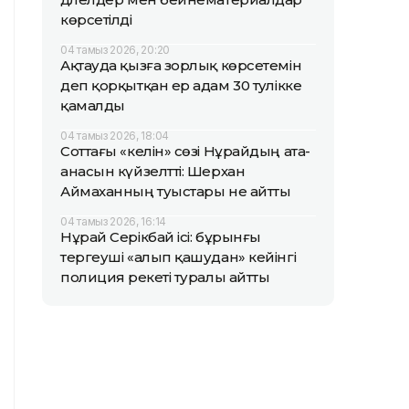
көрсетілді
04 тамыз 2026, 20:20
Ақтауда қызға зорлық көрсетемін
деп қорқытқан ер адам 30 тәулікке
қамалды
04 тамыз 2026, 18:04
Соттағы «келін» сөзі Нұрайдың ата-
анасын күйзелтті: Шерхан
Аймаханның туыстары не айтты
04 тамыз 2026, 16:14
Нұрай Серікбай ісі: бұрынғы
тергеуші «алып қашудан» кейінгі
полиция әрекеті туралы айтты