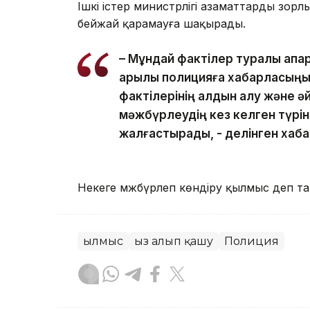
Ішкі істер министрлігі азаматтарды зор
бейжай қарамауға шақырады.
– Мұндай фактілер туралы ақпа
арқылы полицияға хабарласыңыз
фактілерінің алдын алу және ә
мәжбүрлеудің кез келген түрі
жалғастырады, - делінген хаб
Некеге мәжбүрлеп көндіру қылмыс деп 
Қылмыс
Қыз алып қашу
Полиция