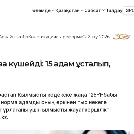
Әлемде
Қазақстан
Саясат
Талдау
SP
Арнайы жоба
Конституциялық реформа
Сайлау-2026
а күшейді: 15 адам ұсталып,
бастап Қылмыстық кодекске жаңа 125-1-бабы
ұл норма адамды оның еркінен тыс некеге
 ұрлағаны үшін қылмыстық жауапкершілікті
.kz.