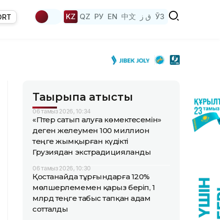
KZ
QZ
РУ
EN
中文
ق ز
ЎЗ
ORT
Тақырыпқа қатысты
06 тамыз 2026, 10:34
«Пәтер сатып алуға көмектесемін»
деген желеумен 100 миллион
теңге жымқырған күдікті
Грузиядан экстрадицияланды
06 тамыз 2026, 10:30
Қостанайда тұрғындарға 120%
мөлшерлемемен қарыз беріп, 1
млрд теңге табыс тапқан адам
сотталды