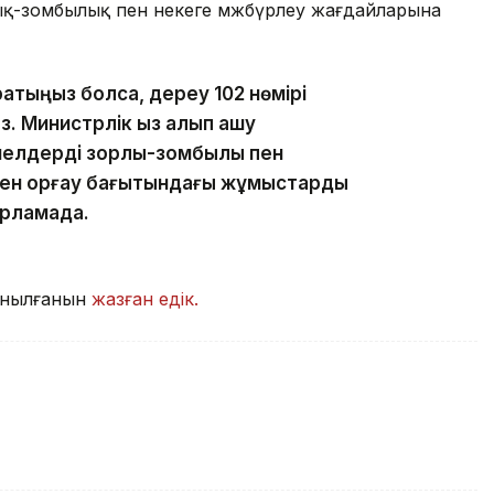
лық-зомбылық пен некеге мәжбүрлеу жағдайларына
ратыңыз болса, дереу 102 нөмірі
. Министрлік қыз алып қашу
йелдерді зорлық-зомбылық пен
нен қорғау бағытындағы жұмыстарды
арламада.
танылғанын
жазған едік.