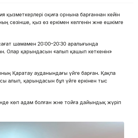
я қызметкерлері оқиға орнына барғаннан кейін
ың сөзінше, қыз өз еркімен келгенін және ешкімге
і сағат шамамен 20:00–20:30 аралығында
н. Олар қарындасын «алып қашып кеткенін»
ның Қаратау ауданындағы үйге барған. Қақпа
сы алып, қарындасын бұл үйге еркінен тыс
інде көп адам болған және тойға дайындық жүріп