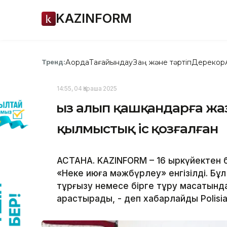
KAZINFORM
Ақорда
Тағайындау
Заң және тәртіп
Дерекқор
Тренд:
14:55, 04 Қараша 2025
Қыз алып қашқандарға жаз
қылмыстық іс қозғалған
АСТАНА. KAZINFORM – 16 қыркүйектен 
«Неке қиюға мәжбүрлеу» енгізілді. Б
тұрғызу немесе бірге тұру мақсатында
қарастырады, - деп хабарлайды Polisia