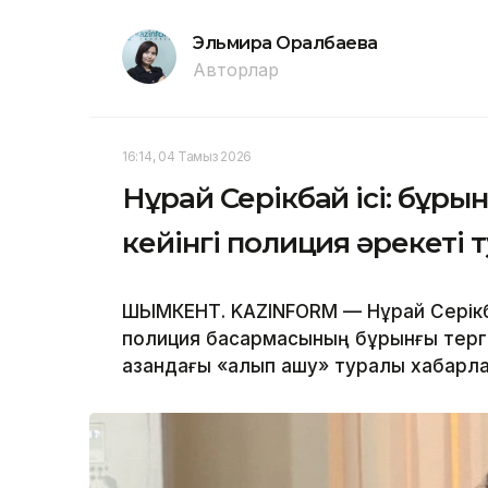
Эльмира Оралбаева
Авторлар
16:14, 04 Тамыз 2026
Нұрай Серікбай ісі: бұры
кейінгі полиция әрекеті 
ШЫМКЕНТ. KAZINFORM — Нұрай Серікба
полиция басқармасының бұрынғы терг
қазандағы «алып қашу» туралы хабарл