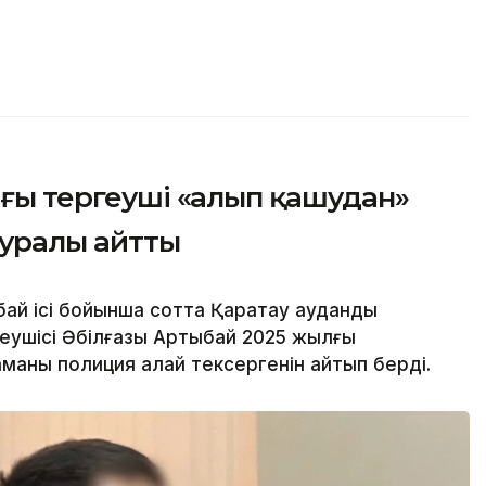
нғы тергеуші «алып қашудан»
туралы айтты
й ісі бойынша сотта Қаратау аудандық
еушісі Әбілғазы Артықбай 2025 жылғы
аманы полиция қалай тексергенін айтып берді.