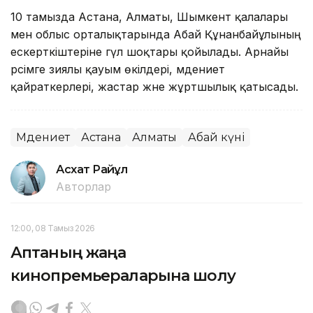
10 тамызда Астана, Алматы, Шымкент қалалары
мен облыс орталықтарында Абай Құнанбайұлының
ескерткіштеріне гүл шоқтары қойылады. Арнайы
рәсімге зиялы қауым өкілдері, мәдениет
қайраткерлері, жастар және жұртшылық қатысады.
Мәдениет
Астана
Алматы
Абай күні
Асхат Райқұл
Авторлар
12:00, 08 Тамыз 2026
Аптаның жаңа
кинопремьераларына шолу