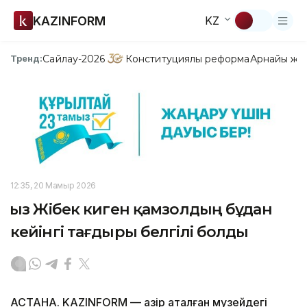
KAZINFORM
KZ
Сайлау-2026
Конституциялық реформа
Арнайы жо
Тренд:
12:35, 20 Мамыр 2026
Қыз Жібек киген қамзолдың бұдан
кейінгі тағдыры белгілі болды
АСТАНА. KAZINFORM — Қазір аталған музейдегі