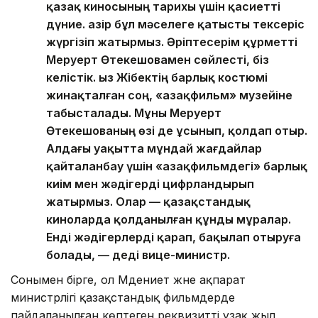
қазақ киносының тарихы үшін қасиетті
дүние. Қазір бұл мәселеге қатысты тексеріс
жүргізіп жатырмыз. Әріптесерім құрметті
Меруерт Өтекешовамен сөйлесті, біз
келістік. Қыз Жібектің барлық костюмі
жинақталған соң, «Қазақфильм» музейіне
табысталады. Мұны Меруерт
Өтекешованың өзі де ұсынып, қолдап отыр.
Алдағы уақытта мұндай жағдайлар
қайталанбау үшін «Қазақфильмдегі» барлық
киім мен жәдігерді цифрландырып
жатырмыз. Олар — қазақстандық
киноларда қолданылған құнды мұралар.
Енді жәдігерлерді қарап, бақылап отыруға
болады, — деді вице-министр.
Сонымен бірге, ол Мәдениет және ақпарат
министрлігі қазақстандық фильмдерде
пайдаланылған көптеген реквизитті ұзақ жыл