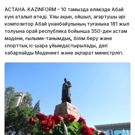
АСТАНА. KAZINFORM – 10 тамызда елімізде Абай
күні аталып өтеді. Ұлы ақын, ойшыл, ағартушы әрі
композитор Абай Құнанбайұлының туғанына 181 жыл
толуына орай республика бойынша 350-ден астам
мәдени, ғылыми-танымдық, білім беру және
спорттық іс-шара ұйымдастырылады, деп
хабарлайды Мәдениет және ақпарат министрлігі.