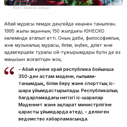
Фото: Алматы әкімдігі
Абай мұрасы әлемдік деңгейде кеңінен танылған.
1995 жылы ақынның 150 жылдығы ЮНЕСКО
көлемінде аталып өтті. Оның әдеби, философиялық
және музыкалық мұрасы, білім, еңбек, әділет және
адамгершілік туралы ой-тұжырымдары бүгін де өз
маңызын жоғалтқан жоқ.
– Абай күніне орай республика бойынша
350-ден астам мәдени, ғылыми-
танымдық, білім беру және спорттық іс-
шара ұйымдастырылады. Республикалық
бағдарламадағы негізгі іс-шаралар
Мәдениет және ақпарат министрлігіне
қарасты ұйымдарда өтеді, – делінген
ведомство хабарламасында.