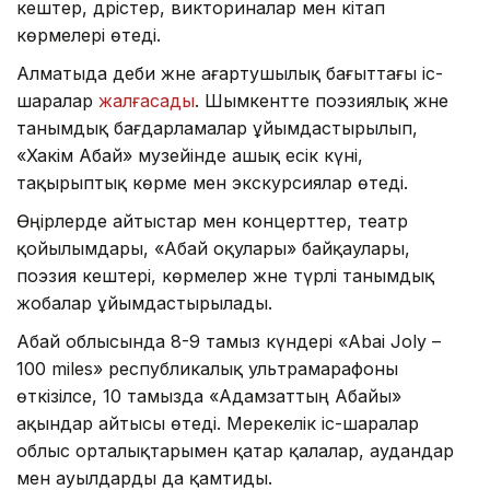
кештер, дәрістер, викториналар мен кітап
көрмелері өтеді.
Алматыда әдеби және ағартушылық бағыттағы іс-
шаралар
жалғасады
. Шымкентте поэзиялық және
танымдық бағдарламалар ұйымдастырылып,
«Хакім Абай» музейінде ашық есік күні,
тақырыптық көрме мен экскурсиялар өтеді.
Өңірлерде айтыстар мен концерттер, театр
қойылымдары, «Абай оқулары» байқаулары,
поэзия кештері, көрмелер және түрлі танымдық
жобалар ұйымдастырылады.
Абай облысында 8-9 тамыз күндері «Abai Joly –
100 miles» республикалық ультрамарафоны
өткізілсе, 10 тамызда «Адамзаттың Абайы»
ақындар айтысы өтеді. Мерекелік іс-шаралар
облыс орталықтарымен қатар қалалар, аудандар
мен ауылдарды да қамтиды.