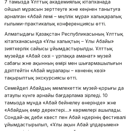
7 тамызда Ұлттық академиялық кітапханада
ойшыл мұрасын зерттеуге және кеңінен танытуға
арналған «Абай әлемі – мәңгілік мұра» халықаралық
ғылыми-практикалық конференциясы өтті.
Алматыдағы Қазақстан Республикасының Ұлттық
кітапханасында «Ұлы халықтың – Ұлы Абайы»
зияткерлік сайысы ұйымдастырылды. Ұлттық
музейде «Абай сөзі – ұрпаққа аманат» музей
сабағы және ақынның өмірі мен шығармашылығын
дәріптейтін «Абай мұралары – көненің көзі»
тақырыптық экскурсиясы өтті.
Семейдегі Абайдың мемлекеттік музей-қорығы да
атаулы күнге арнайы бағдарлама әзірледі. 10
тамызда мұнда «Абай бейнелеу өнерінде» және
«Абайдың өмір деректері…» көрмелері ашылады.
Сондай-ақ әдеби квест пен Абай әндерінің фестивалі
ұйымдастырылып, «Ұлы ақын Абай ұлдарымен»