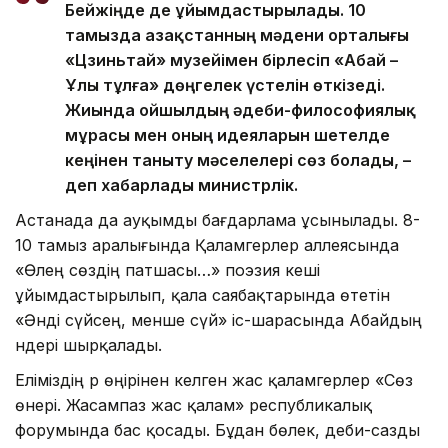
Бейжіңде де ұйымдастырылады. 10
тамызда Қазақстанның мәдени орталығы
«Цзиньтай» музейімен бірлесіп «Абай –
Ұлы тұлға» дөңгелек үстелін өткізеді.
Жиында ойшылдың әдеби-философиялық
мұрасы мен оның идеяларын шетелде
кеңінен таныту мәселелері сөз болады, –
деп хабарлады министрлік.
Астанада да ауқымды бағдарлама ұсынылады. 8-
10 тамыз аралығында Қаламгерлер аллеясында
«Өлең сөздің патшасы…» поэзия кеші
ұйымдастырылып, қала саябақтарында өтетін
«Әнді сүйсең, менше сүй» іс-шарасында Абайдың
әндері шырқалады.
Еліміздің әр өңірінен келген жас қаламгерлер «Сөз
өнері. Жасампаз жас қалам» республикалық
форумында бас қосады. Бұдан бөлек, әдеби-сазды