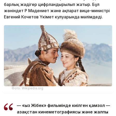
барлық жәдігер цифрландырылып жатыр. Бұл
жөніндет ҚР Мәдениет және ақпарат вице-министрі
Евгений Кочетов Үкімет кулуарында мәлімдеді.
Фото: Wikipedia.org
— «Қыз Жібек» фильмінде киілген қамзол —
Қазақстан кинеметографиясы және жалпы