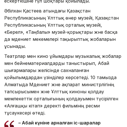
ескерткішіне гүл шоқтары қойылады.
Әбілхан Қастеев атындағы Қазақстан
Республикасының Ұлттық өнер музейі, Қазақстан
Республикасының Ұлттық орталық музейі,
«Берел», «Таңбалы» музей-қорықтары және басқа
да мәдениет мекемелері тақырыптық жобаларын
ұсынады.
Театрлар мен кино ұйымдары музыкалық жобалар
мен бейнематериалдарды таныстырып, Абай
шығармалары желісінде сахналанған
қойылымдардан үзінділер көрсетеді. 10 тамызда
Алматыда Мәдениет және ақпарат министрлігінің
тапсырысымен және Ұлттық киноны қолдау
мемлекеттік орталығының қолдауымен түсірілген
«Алғашқы кітап» деректі фильмінің ресми
тұсаукесері өтеді.
– Абай күніне арналған іс-шаралар