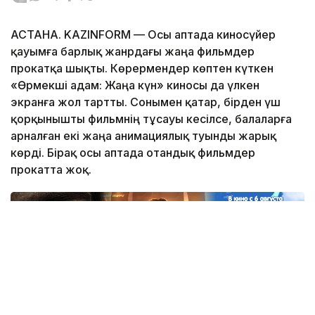
АСТАНА. KAZINFORM — Осы аптада киносүйер
қауымға барлық жанрдағы жаңа фильмдер
прокатқа шықты. Көрермендер көптен күткен
«Өрмекші адам: Жаңа күн» киносы да үлкен
экранға жол тартты. Сонымен қатар, бірден үш
қорқынышты фильмнің тұсауы кесілсе, балаларға
арналған екі жаңа анимациялық туынды жарық
көрді. Бірақ осы аптада отандық фильмдер
прокатта жоқ.