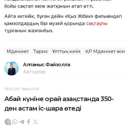
бойы сақтап келе жатқанын атап өтті.
Айта кетейік, бұған дейін «Қыз Жібек» фильміндегі
қамзолдардың бірі музей қорында
сақтаулы
тұрғанын жазғанбыз.
Мәдениет
Тарих
Ұлттық киім
ҚР Мәдениет және 
Алпамыс Файзолла
Авторлар
16:50, 08 Тамыз 2026
Абай күніне орай Қазақстанда 350-
ден астам іс-шара өтеді