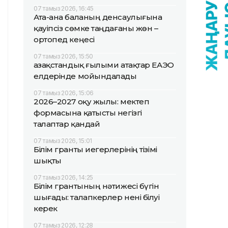
07 тамыз 2026, 16:45
Ата-ана баланың денсаулығына
қауіпсіз сөмке таңдағаны жөн –
ортопед кеңесі
07 тамыз 2026, 15:50
Қазақстандық ғылыми атақтар ЕАЭО
елдерінде мойындалады
07 тамыз 2026, 15:06
2026–2027 оқу жылы: мектеп
формасына қатысты негізгі
талаптар қандай
07 тамыз 2026, 15:01
Білім гранты иегерлерінің тізімі
шықты
07 тамыз 2026, 14:25
Білім грантының нәтижесі бүгін
шығады: талапкерлер нені білуі
керек
07 тамыз 2026, 12:28