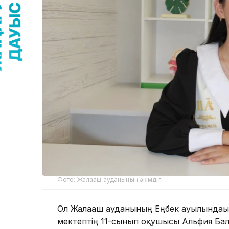
Фото: Жалағаш ауданының әкімдігі
Ол Жалағаш ауданының Еңбек ауылындағы
мектептің 11-сынып оқушысы Альфия Бал