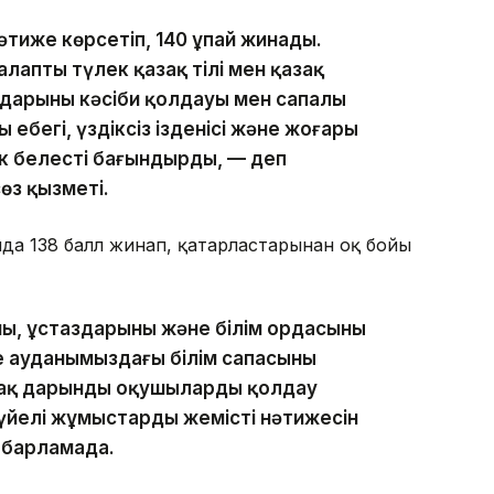
әтиже көрсетіп, 140 ұпай жинады.
алапты түлек қазақ тілі мен қазақ
аздарының кәсіби қолдауы мен сапалы
ды еңбегі, үздіксіз ізденісі және жоғары
иік белесті бағындырды, — деп
сөз қызметі.
нда 138 балл жинап, қатарластарынан оқ бойы
ың, ұстаздарының және білім ордасының
е ауданымыздағы білім сапасының
-ақ дарынды оқушыларды қолдау
үйелі жұмыстардың жемісті нәтижесін
абарламада.