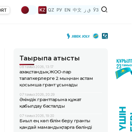
KZ
QZ
РУ
EN
中文
ق ز
ЎЗ
ORT
Тақырыпқа қатысты
08 тамыз 2026, 13:17
Қазақстандық ЖОО-лар
талапкерлерге 2 мыңнан астам
қосымша грант ұсынады
07 тамыз 2026, 20:29
Әкімдік гранттарына құжат
қабылдау басталды
07 тамыз 2026, 19:20
Биыл ең көп білім беру гранты
қандай мамандықтарға бөлінді