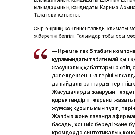
ғылымдарының кандидаты Карима Арынова
Талғатова қатысты.
Сыр өңірінің континентальды климаты ме
жіберетіні белгілі. Ғалымдар тобы осы м
— Кремге тек 5 табиғи компоне
құрамындағы табиғи май қышқылы
жасушалық қабаттарына өтіп, с
дәлелденген. Ол теріні ылғал
да пайдалы заттарды терінің ішк
Жасушалардың жаңаруын тездете
қоректендіріп, жараны жазатын
жұмсақ құрылымын түзіп, тері
Жалбыз және лаванда эфир ма
басады, хош иіс береді және б
кремдерде синтетикалық конс