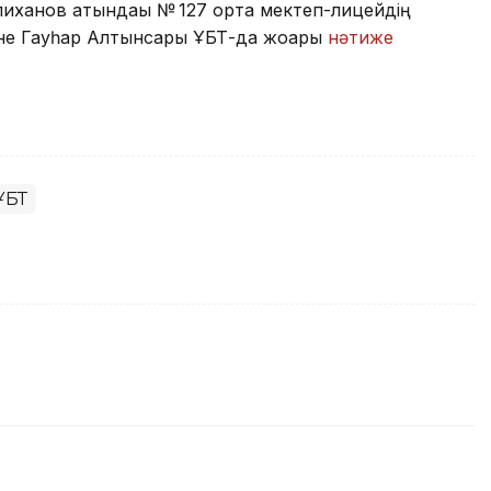
лиханов атындағы № 127 орта мектеп-лицейдің
және Гауһар Алтынсары ҰБТ-да жоғары
нәтиже
ҰБТ