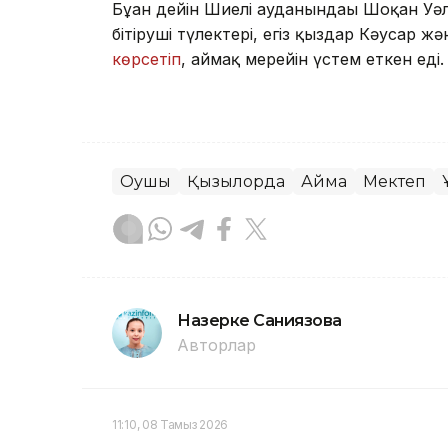
Бұған дейін Шиелі ауданындағы Шоқан Уә
бітіруші түлектері, егіз қыздар Кәусар 
көрсетіп
, аймақ мерейін үстем еткен еді.
Оқушы
Қызылорда
Аймақ
Мектеп
Назерке Саниязова
Авторлар
11:10, 08 Тамыз 2026