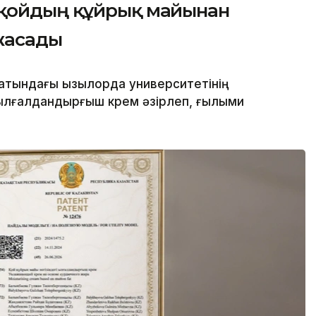
 қойдың құйрық майынан
жасады
атындағы Қызылорда университетінің
лғалдандырғыш крем әзірлеп, ғылыми