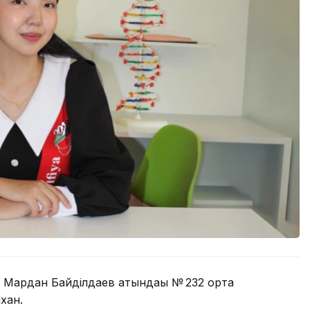
 Мардан Байділдаев атындағы № 232 орта
хан.