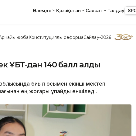
Әлемде
Қазақстан
Саясат
Талдау
SP
Арнайы жоба
Конституциялық реформа
Сайлау-2026
ек ҰБТ-дан 140 балл алды
облысында биыл осымен екінші мектеп
ынағынан ең жоғары ұпайды еншіледі.