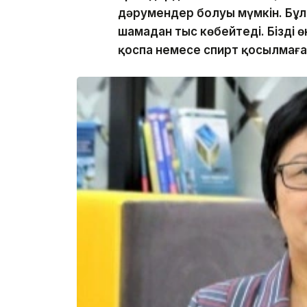
дәрумендер болуы мүмкін. Бұл к
шамадан тыс көбейтеді. Біздің
қоспа немесе спирт қосылмаға