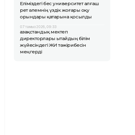
Еліміздегі бес университет алғаш
рет әлемнің үздік жоғары оқу
орындары қатарына қосылды
07 тамыз 2026, 09:33
Қазақстандық мектеп
директорлары Қытайдың білім
жүйесіндегі ЖИ тәжірибесін
меңгерді