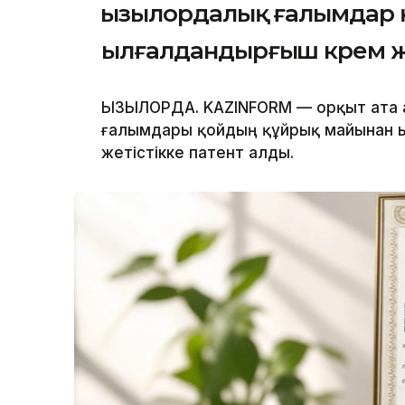
Қызылордалық ғалымдар
ылғалдандырғыш крем 
ҚЫЗЫЛОРДА. KAZINFORM — Қорқыт ата 
ғалымдары қойдың құйрық майынан ы
жетістікке патент алды.