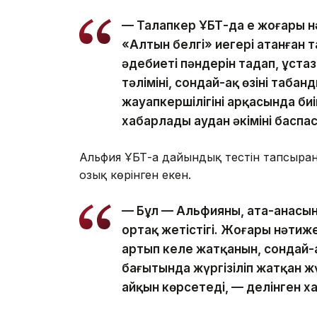
— Талапкер ҰБТ-да ең жоғары н
«Алтын белгі» иегері атанған т
әдебиеті пәндерін таңдап, ұст
тәлімінің, сондай-ақ өзінің табан
жауапкершілігінің арқасында б
хабарлады аудан әкімінің баспа
Альфия ҰБТ-ға дайындық тестін тапсырға
озық көрінген екен.
— Бұл — Альфияның, ата-анасын
ортақ жетістігі. Жоғары нәтиж
артып келе жатқанын, сондай
бағытында жүргізіліп жатқан ж
айқын көрсетеді, — делінген х