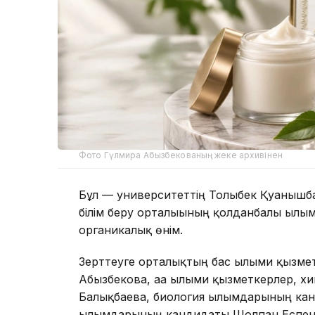
Фото Гүлмира Абызбекованың жеке архивінен
Бұл — университеттің Толыбек Қуанышба
білім беру орталығының қолданбалы ғылым
органикалық өнім.
Зерттеуге орталықтың бас ғылыми қызме
Абызбекова, аға ғылыми қызметкерлер, 
Балықбаева, биология ғылымдарының ка
ғылымдарының кандидаты Шолпан Еспенб