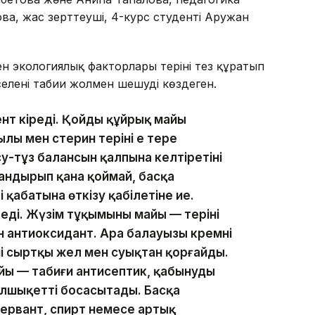
, жас зерттеуші, 4-курс студенті Аружан
н экологиялық факторлары теріні тез құрғатып
әселені табиғи жолмен шешуді көздеген.
нт кіреді. Қойдың құйрық майы
 мен стерин терінің ең терең
у-тұз балансын қалпына келтіретіні
дандырып қана қоймай, басқа
і қабатына өткізу қабілетіне ие.
ді. Жүзім тұқымының майы — теріні
 антиоксидант. Ара балауызы кремнің
ні сыртқы жел мен суықтан қорғайды.
йы — табиғи антисептик, қабынуды
ұлшықетті босаңсытады. Басқа
ервант, спирт немесе артық