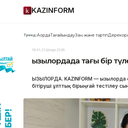
KAZINFORM
Ақорда
Тағайындау
Заң және тәртіп
Дерекқор
Тренд:
16:41, 01 Шілде 2026
Қызылордада тағы бір түл
ҚЫЗЫЛОРДА. KAZINFORM — Қызылорда 
бітіруші ұлттық бірыңғай тестілеу с