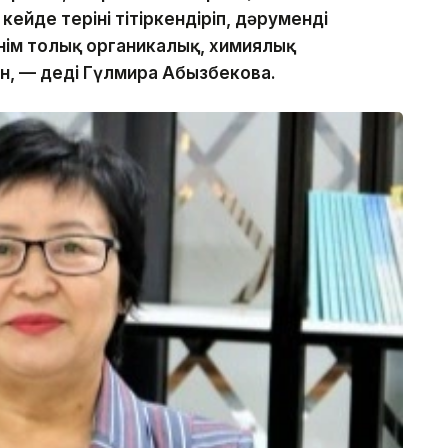
ейде теріні тітіркендіріп, дәруменді
 өнім толық органикалық, химиялық
н, — деді Гүлмира Абызбекова.