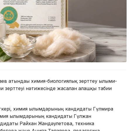
ев атындағы химия-биологиялық зерттеу ғылыми-
и зерттеуі нәтижесінде жасалған алғашқы табиғи
ткері, химия ғылымдарының кандидаты Гүлмира
химия ғылымдарының кандидаты Гүлжан
ндидаты Райхан Жандәулетова, техника
етова және Анипа Тапалова, педагогика