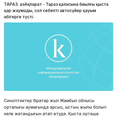
ТАРАЗ. ҚазАқпарат - Тараз қаласына биылғы қыста
қар жаумады, сол себепті автосүйер қауым
әбігерге түсті.
Синоптиктер бірқатар жыл Жамбыл облысы
орталығы аумағында қарсыз, қыстың жылы болып
келе жатқандығын атап өтуде. Қыста орташа