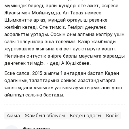
мүмкіндік береді, қарлы күндері өте қажет, әсіресе
Жуалы мен Мойынқұмда. Ал Тараз немесе
Шымкентте қар аз, мұндай қорғауыш резеңке
желініп кетеді. Өте тиімсіз. Темірлі дөңгелек
асфальтты құртады. Сосын оны қалпына келтіру үшін
салық төлеушілер ақша төлейміз. Қазір жамбылдық
жүргізушілер жылына екі рет ауыстыруға көшті.
Негізінен оңтүстік өңірге барлық маусымға жарамды
дөңгелек тиімді», - деді А.Күшікбаев.
Еске салсақ, 2015 жылғы 1 қаңтардан бастап Кеден
одағының талаптарына сәйкес қазақстандықтарға
«жазғыдан» «қысқыға» уақтылы ауыстырмағаны үшін
айыппұл салына бастады.
Аймақ
Жамбыл облысы
Кеден одағы
Көлік
без автора