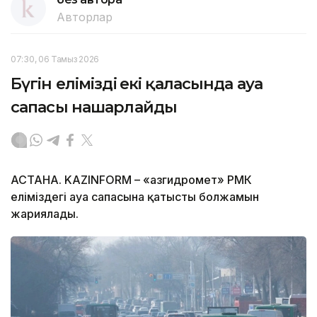
Авторлар
07:30, 06 Тамыз 2026
Бүгін еліміздің екі қаласында ауа
сапасы нашарлайды
АСТАНА. KAZINFORM – «Қазгидромет» РМК
еліміздегі ауа сапасына қатысты болжамын
жариялады.