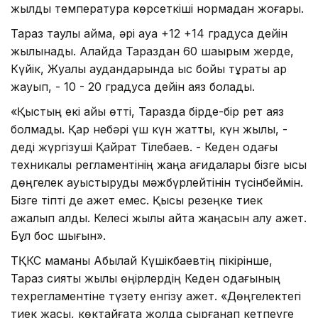
жылдық температура көрсеткіші нормадан жоғары.
Тараз таулы аймақ, әрі ауа +12 +14 градусқа дейін
жылынады. Алайда Тараздан 60 шақырым жерде,
Күйік, Жуалы аудандарында қыс бойы тұрақты қар
жауып, - 10 - 20 градусқа дейін аяз болады.
«Қыстың екі айы өтті, Таразда бірде-бір рет аяз
болмады. Қар небәрі үш күн жатты, күн жылы, -
деді жүргізуші Қайрат Тілебаев. - Кеден одағы
техникалық регламентінің жаңа қағидалары бізге қысқы
дөңгелек ауыстыруды мәжбүрлейтінін түсінбеймін.
Бізге тіпті де қажет емес. Қысқы резеңке тиек
қажалып қалды. Келесі жылы қайта жаңасын алу қажет.
Бұл бос шығын».
ТҚКС маманы Абылай Күшікбаевтің пікірінше,
Тараз сияқты жылы өңірлердің Кеден одағының
техрегламентіне түзету енгізу қажет. «Дөңгелектегі
тиек жақсы, көктайғақта жолда сырғанап кетпеуге