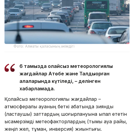
Фото: Алматы қаласының әкімдігі
6 тамызда қолайсыз метеорологиялық
жағдайлар Ақтөбе және Талдықорған
қалаларында күтіледі, – делінген
хабарламада.
Қолайсыз метеорологиялық жағдайлар –
атмосфералық ауаның беткі қабатында зиянды
(ластаушы) заттардың шоғырлануына ықпал ететін
қысқамерзімді метеофакторлардың (тымық ауа райы,
жеңіл жел, тұман, инверсия) жиынтығы.