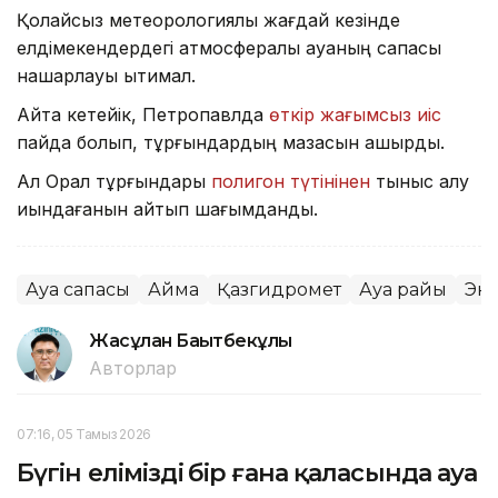
Қолайсыз метеорологиялық жағдай кезінде
елдімекендердегі атмосфералық ауаның сапасы
нашарлауы ықтимал.
Айта кетейік, Петропавлда
өткір жағымсыз иіс
пайда болып, тұрғындардың мазасын қашырды.
Ал Орал тұрғындары
полигон түтінінен
тыныс алу
қиындағанын айтып шағымданды.
Ауа сапасы
Аймақ
Қазгидромет
Ауа райы
Эк
Жасұлан Бақытбекұлы
Авторлар
07:16, 05 Тамыз 2026
Бүгін еліміздің бір ғана қаласында ауа