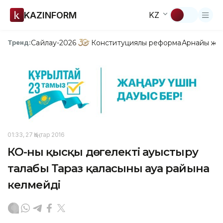
KAZINFORM
KZ
Сайлау-2026
Конституциялық реформа
Арнайы жо
Тренд:
01:33, 27 Қаңтар 2016
КО-ның қысқы дөңгелекті ауыстыру
талабы Тараз қаласының ауа райына
келмейді