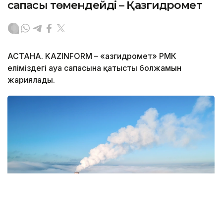
сапасы төмендейді – Қазгидромет
АСТАНА. KAZINFORM – «Қазгидромет» РМК
еліміздегі ауа сапасына қатысты болжамын
жариялады.
Фото: Magnific.com