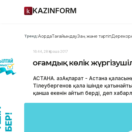
KAZINFORM
Ақорда
Тағайындау
Заң және тәртіп
Дерекқор
Тренд:
16:44, 28 Қараша 2017
Қоғамдық көлік жүргізуш
АСТАНА. ҚазАқпарат - Астана қаласы
Тілеубергенов қала ішінде қатынайты
қанша екенін айтып берді, деп хабарл