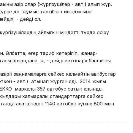
қыны қазір олар (жүргізушілер - авт.) алып жүр.
үрсе де, жұмыс тәртібінің қиындығына
йді», - дейді ол.
ргізушілердің айлығын міндетті түрде өсіру
 Әлбетте, егер тариф көтеріліп, жанар-
сы арзандаса...», - дейді автопарк басшысы.
қазіргі заңнамаларға сәйкес келмейтін автбустар
ткен - авт.) қатынап жүрген еді. 2014 жылы
ИВЕККО маркалы 357 автобус сатып алынды.
жылдары халықаралық стандарттарға сәйкес
і таңда қала ішіндегі 1140 автобус күніне 800 мың