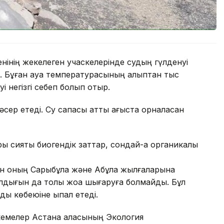
нінің жекелеген учаскелерінде судың гүлденуі
. Бұған ауа температурасының қалыптан тыс
і негізгі себеп болып отыр.
сер етеді. Су сапасы қатты ағыста орналасқан
ы сияқты биогендік заттар, сондай-ақ органикалық
 оның Сарыбұлақ және Ақбұлақ жылғаларына
лдығын да толық жоққа шығаруға болмайды. Бұл
ы көбеюіне ықпал етеді.
кемелер Астана қаласының Экология