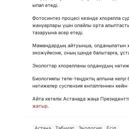
ықпал етеді.
Фотосинтез процесі кезінде хлорелла суд
жануарлары үшін қолайлы орта қалыптаст
тазаруына әсер етеді.
Мамандардың айтуынша, қолданылатын хл
экожүйесіне, оның ішінде балықтарға, құста
Экологтар хлорелланы қолданудың нәтиже
Биологиялық тепе-теңдіктің қалпына келуі бе
нәтижелер суспензия енгізілгеннен кейін
Айта кетелік Астанада жаңа Президентті
жатыр
.
Астана
Табиғат
Экология
Есіл