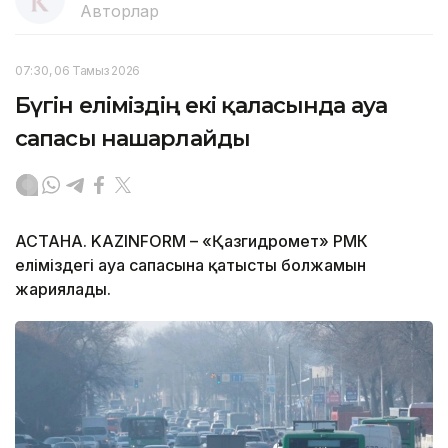
Авторлар
07:30, 06 Тамыз 2026
Бүгін еліміздің екі қаласында ауа
сапасы нашарлайды
АСТАНА. KAZINFORM – «Қазгидромет» РМК
еліміздегі ауа сапасына қатысты болжамын
жариялады.