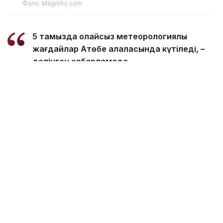
Фото: Magnific.com
5 тамызда қолайсыз метеорологиялық
жағдайлар Ақтөбе қалаласында күтіледі, –
делінген хабарламада.
Қолайсыз метеорологиялық жағдайлар –
атмосфералық ауаның беткі қабатында зиянды
(ластаушы) заттардың шоғырлануына ықпал ететін
қысқамерзімді метеофакторлардың (тымық ауа
райы, жеңіл жел, тұман, инверсия) жиынтығы.
Қолайсыз метеорологиялық жағдай кезінде
елдімекендердегі атмосфералық ауаның сапасы
нашарлауы ықтимал.
Айта кетейік, Петропавлда
өткір жағымсыз иіс
пайда болып, тұрғындардың мазасын қашырды.
Ал Орал тұрғындары
полигон түтінінен
тыныс алу