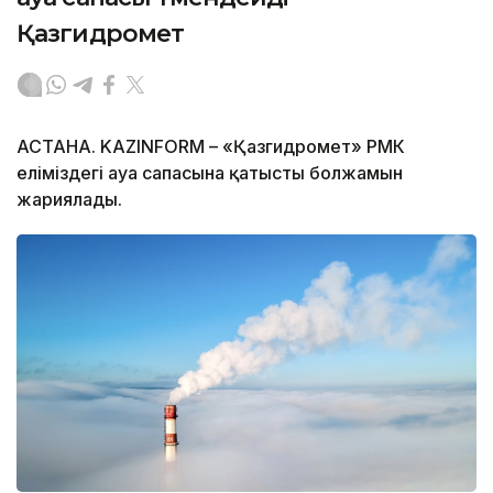
Қазгидромет
АСТАНА. KAZINFORM – «Қазгидромет» РМК
еліміздегі ауа сапасына қатысты болжамын
жариялады.