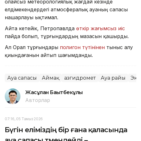
Қолайсыз метеорологиялық жағдай кезінде
елдімекендердегі атмосфералық ауаның сапасы
нашарлауы ықтимал.
Айта кетейік, Петропавлда
өткір жағымсыз иіс
пайда болып, тұрғындардың мазасын қашырды.
Ал Орал тұрғындары
полигон түтінінен
тыныс алу
қиындағанын айтып шағымданды.
Ауа сапасы
Аймақ
Қазгидромет
Ауа райы
Эко
Жасұлан Бақытбекұлы
Авторлар
07:16, 05 Тамыз 2026
Бүгін еліміздің бір ғана қаласында
ауа сапасы төмендейді –