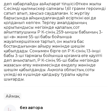
деп хабарлайды ҚазАқпарат тілшісі.Өткен жылы
С.есімді қылмыскер салмағы 1,61 грамм героинді
сатып алып, заңсыз саудалаған. Іс жүргізу
барысында айқындалғандай есірткіні өзі де
қолданып келген. Тергеу амалдарының
қорытындысы негізінде қалалық сот
айыпталушыны ҚР ҚК-сінің 259-ыншы бабының 3-
ші «в» және 55-ші бабы бойынша
жауапкершілікке тартып, он жылға бас
бостандығынан айыру жөнінде шешім
қабылдады. Сонымен бірге ол ҚР ҚК-сінің 13-інші
бабы 3-ші тармағы бойынша қоғамға өте қауіпті
деп анықталып, ҚР ҚК-сінің 95-ші бабы негізінде
жазасын өтеу мекемесінде емделу жөнінде
шешім қабылданды. Ақмола облыстық соты
үкімді өз күшінде қалдыру туралы қаулы
шығарды.
Аймақ
без автора