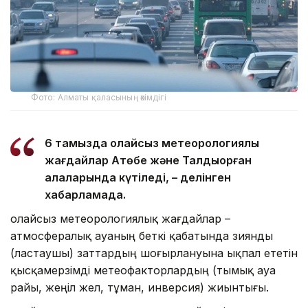
Фото: Алматы қаласының әкімдігі
6 тамызда қолайсыз метеорологиялық
жағдайлар Ақтөбе және Талдықорған
қалаларында күтіледі, – делінген
хабарламада.
Қолайсыз метеорологиялық жағдайлар –
атмосфералық ауаның беткі қабатында зиянды
(ластаушы) заттардың шоғырлануына ықпал ететін
қысқамерзімді метеофакторлардың (тымық ауа
райы, жеңіл жел, тұман, инверсия) жиынтығы.