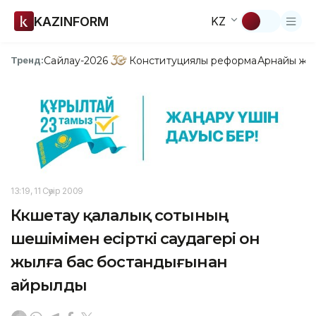
KAZINFORM
KZ
Сайлау-2026
Конституциялық реформа
Арнайы жо
Тренд:
13:19, 11 Сәуір 2009
Көкшетау қалалық сотының
шешімімен есірткі саудагері он
жылға бас бостандығынан
айрылды