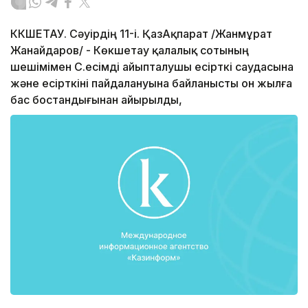
КӨКШЕТАУ. Сәуірдің 11-і. ҚазАқпарат /Жанмұрат
Жанайдаров/ - Көкшетау қалалық сотының
шешімімен С.есімді айыпталушы есірткі саудасына
және есірткіні пайдалануына байланысты он жылға
бас бостандығынан айырылды,