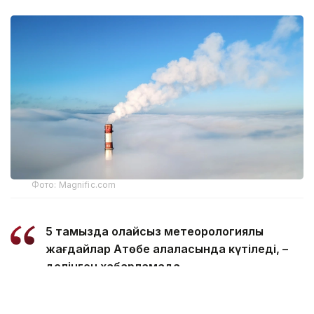
Фото: Magnific.com
5 тамызда қолайсыз метеорологиялық
жағдайлар Ақтөбе қалаласында күтіледі, –
делінген хабарламада.
Қолайсыз метеорологиялық жағдайлар –
атмосфералық ауаның беткі қабатында зиянды