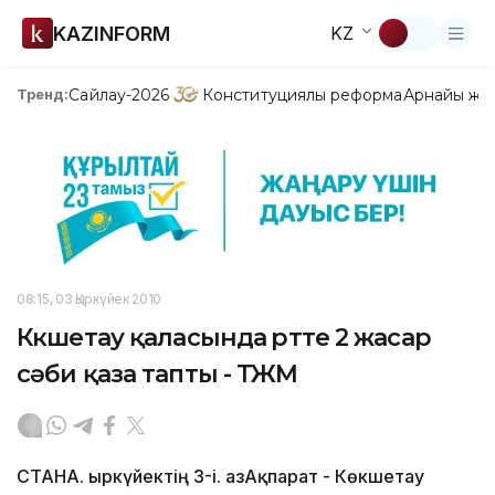
KAZINFORM
KZ
Сайлау-2026
Конституциялық реформа
Арнайы жо
Тренд:
08:15, 03 Қыркүйек 2010
Көкшетау қаласында өртте 2 жасар
сәби қаза тапты - ТЖМ
СТАНА. Қыркүйектің 3-і. ҚазАқпарат - Көкшетау