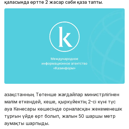
қаласында өртте 2 жасар сәби қаза тапты.
Қазақстанның Төтенше жағдайлар министрлігінен
мәлім еткендей, кеше, қыркүйектің 2-сі күні түс
ауа Кенесары көшесінде орналасқан жекеменешік
тұрғын үйде өрт болып, жалын 50 шаршы метр
аумақты шарпыды.