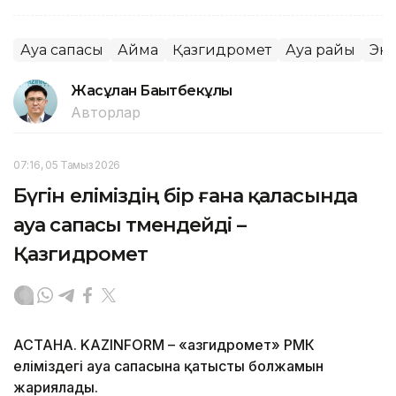
Ауа сапасы
Аймақ
Қазгидромет
Ауа райы
Эк
Жасұлан Бақытбекұлы
Авторлар
07:16, 05 Тамыз 2026
Бүгін еліміздің бір ғана қаласында
ауа сапасы төмендейді –
Қазгидромет
АСТАНА. KAZINFORM – «Қазгидромет» РМК
еліміздегі ауа сапасына қатысты болжамын
жариялады.