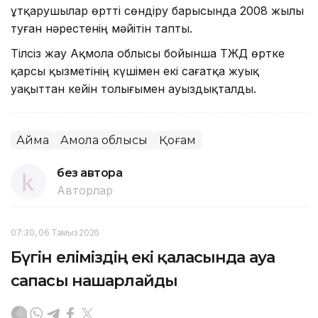
Құтқарушылар өртті сөндіру барысында 2008 жылы
туған нәрестенің мәйітін тапты.
Тілсіз жау Ақмола облысы бойынша ТЖД өртке
қарсы қызметінің күшімен екі сағатқа жуық
уақыттан кейін толығымен ауыздықталды.
Аймақ
Ақмола облысы
Қоғам
без автора
Авторлар
07:30, 06 Тамыз 2026
Бүгін еліміздің екі қаласында ауа
сапасы нашарлайды