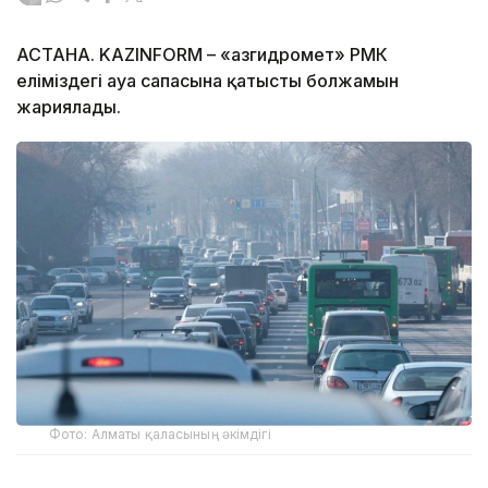
АСТАНА. KAZINFORM – «Қазгидромет» РМК
еліміздегі ауа сапасына қатысты болжамын
жариялады.
Фото: Алматы қаласының әкімдігі