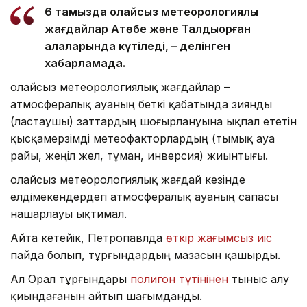
6 тамызда қолайсыз метеорологиялық
жағдайлар Ақтөбе және Талдықорған
қалаларында күтіледі, – делінген
хабарламада.
Қолайсыз метеорологиялық жағдайлар –
атмосфералық ауаның беткі қабатында зиянды
(ластаушы) заттардың шоғырлануына ықпал ететін
қысқамерзімді метеофакторлардың (тымық ауа
райы, жеңіл жел, тұман, инверсия) жиынтығы.
Қолайсыз метеорологиялық жағдай кезінде
елдімекендердегі атмосфералық ауаның сапасы
нашарлауы ықтимал.
Айта кетейік, Петропавлда
өткір жағымсыз иіс
пайда болып, тұрғындардың мазасын қашырды.
Ал Орал тұрғындары
полигон түтінінен
тыныс алу
қиындағанын айтып шағымданды.