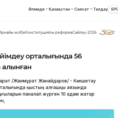
Әлемде
Қазақстан
Саясат
Талдау
SP
Арнайы жоба
Конституциялық реформа
Сайлау-2026
ейімдеу орталығында 56
 алынған
парат /Жанмұрат Жанайдаров/ - Көкшетау
рталығында қыстың алғашқы аязында
ңғыларын паналап жүрген 10 адам жатар
н,