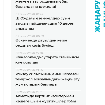
жеткен қызылордалықтың бас
бостандығы шектелді
07 тамыз 2026, 01:49
ШҚО-дағы өзен-көлдер суын
заңсыз пайдаланудың 10 дерегі
анықталды
07 тамыз 2026, 00:09
Өскеменде дауылдан кейін
ондаған көлік бүлінді
06 тамыз 2026, 22:34
Жаңақорғанда су тарату станциясы
іске қосылды
06 тамыз 2026, 21:35
Ұлытау облысының әкімі Жезқазған
теміржол вокзалындағы жаңғырту
жұмыстарын бақылады
06 тамыз 2026, 20:11
Алматыда картинг көліктерімен
көшеге шыққан жүргізушілер тобы