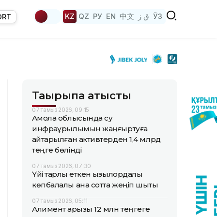
KZ
QZ
РУ
EN
中文
ق ز
ЎЗ
ORT
Тақырыпқа қатысты
07 тамыз 2026, 09:15
Ақмола облысында су
инфрақұрылымын жаңғыртуға
қайтарылған активтерден 1,4 млрд
теңге бөлінді
07 тамыз 2026, 07:30
Үйі тарлық еткен қызылордалық
көпбалалы ана сотта жеңіп шықты
07 тамыз 2026, 05:11
Алимент қарызы 12 млн теңгеге