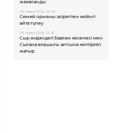
жазаланды
06 тамыз 2026, 20:00
Семей орманы: қасіреттен кейінгі
қайта түлеу
06 тамыз 2026, 18:25
Сыр өңіріндегі Бақатам кесенесі мен
Сығанақ қалашығы қалпына келтіріліп
жатыр