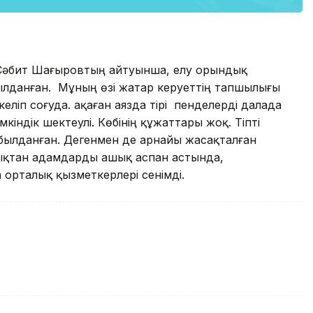
Сәбит Шағыровтың айтуынша, елу орындық
ылданған. Мұның өзі жатар керуеттің тапшылығы
келіп соғуда. Қақаған аязда тірі пенделерді далада
індік шектеулі. Көбінің құжаттары жоқ. Тіпті
абылданған. Дегенмен де арнайы жасақталған
ықтан адамдарды ашық аспан астында,
орталық қызметкерлері сенімді.