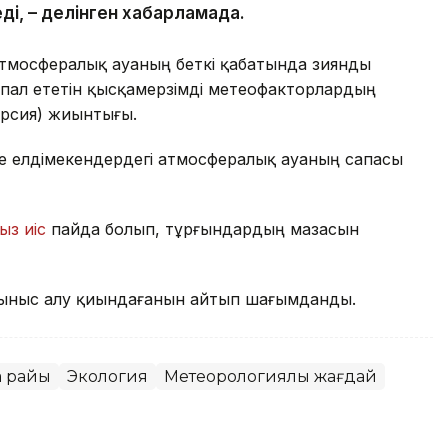
ді, – делінген хабарламада.
атмосфералық ауаның беткі қабатында зиянды
пал ететін қысқамерзімді метеофакторлардың
ерсия) жиынтығы.
де елдімекендердегі атмосфералық ауаның сапасы
ыз иіс
пайда болып, тұрғындардың мазасын
ыныс алу қиындағанын айтып шағымданды.
а райы
Экология
Метеорологиялық жағдай