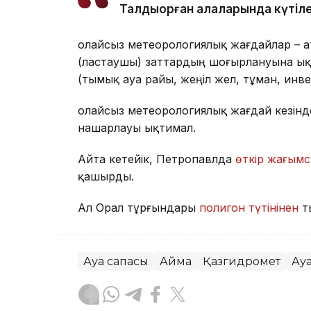
Талдықорған қалаларында күтіле
Қолайсыз метеорологиялық жағдайлар – 
(ластаушы) заттардың шоғырлануына ық
(тымық ауа райы, жеңіл жел, тұман, инв
Қолайсыз метеорологиялық жағдай кезін
нашарлауы ықтимал.
Айта кетейік, Петропавлда
өткір жағымс
қашырды.
Ал Орал тұрғындары
полигон түтінінен
т
Ауа сапасы
Аймақ
Қазгидромет
Ау