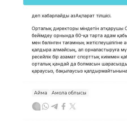
деп хабарлайды ҚазАқпарат тілшісі.
Орталық директоры міндетін атқарушы 
бейімдеу орнында 60-қа тарта адам қаб
мен бөлінген тағамның жетіспеушілігіне ә
қалдыра алмайсың, ал орналастыруға мүмк
ресейлік бір азамат спорттық киіммен қ
орталық қандай да болмасын шарасызд
қараусыз, бақылаусыз қалдырмайтынына 
Аймақ
Ақмола облысы