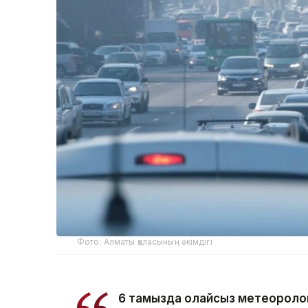
Фото: Алматы қаласының әкімдігі
6 тамызда қолайсыз метеороло