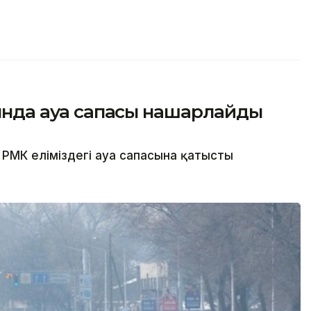
сында ауа сапасы нашарлайды
РМК еліміздегі ауа сапасына қатысты