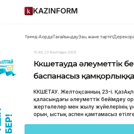
KAZINFORM
Ақорда
Тағайындау
Заң және тәртіп
Дерекқор
Тренд:
10:48, 23 Желтоқсан 2009
Көкшетауда әлеуметтік б
баспанасыз қамқорлыққа
КӨКШЕТАУ. Желтоқсанның 23-і. ҚазАқ
қаласындағы әлеуметтік бейімдеу о
жертөлелер мен жылу жүйелерінің ұ
орын, ыстық аспен қамтамасыз етілге