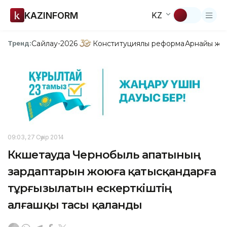
KAZINFORM
KZ
Сайлау-2026
Конституциялық реформа
Арнайы жо
Тренд:
09:03, 27 Сәуір 2014
Көкшетауда Чернобыль апатының
зардаптарын жоюға қатысқандарға
тұрғызылатын ескерткіштің
алғашқы тасы қаланды