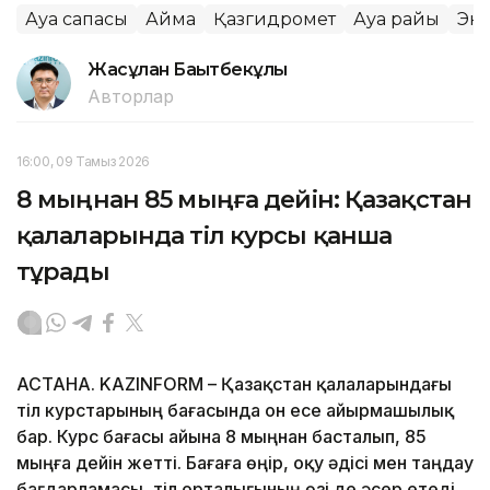
Ауа сапасы
Аймақ
Қазгидромет
Ауа райы
Эк
Жасұлан Бақытбекұлы
Авторлар
16:00, 09 Тамыз 2026
8 мыңнан 85 мыңға дейін: Қазақстан
қалаларында тіл курсы қанша
тұрады
АСТАНА. KAZINFORM – Қазақстан қалаларындағы
тіл курстарының бағасында он есе айырмашылық
бар. Курс бағасы айына 8 мыңнан басталып, 85
мыңға дейін жетті. Бағаға өңір, оқу әдісі мен таңдау
бағдарламасы, тіл орталығының өзі де әсер етеді,