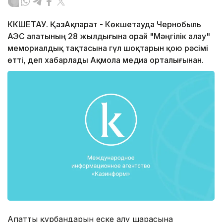
КӨКШЕТАУ. ҚазАқпарат - Көкшетауда Чернобыль
АЭС апатының 28 жылдығына орай "Мәңгілік алау"
мемориалдық тақтасына гүл шоқтарын қою рәсімі
өтті, деп хабарлады Ақмола медиа орталығынан.
Апаттың құрбандарын еске алу шарасына