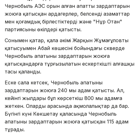
Чернобыль АЭС орын алған апаттың зардаптарын
жоюға қатысқан ардагерлер, белсенді азаматтар
мен қоғамдық бірлестіктердің және "Нұр Отан"
партиясының өкілдері қатысты.
Сонымен қатар, қала әкімі Жарқын Жұмағұловтың
қатысуымен Абай көшесінің бойындағы скверде
Чернобыль апатының зардаптарын жоюға
қатысқандарға тұрғызылатын ескерткіштің алғашқы
тасы қаланды.
Еске сала кетсек, Чернобыль апатының
зардаптарын жоюға 240 мың адам қатысты. Ал,
кейінгі жылдары бұл көрсеткіш 800 мың адамға
жеткен. Олардың арасында ақмолалықтар да бар.
Бүгінгі күні Көкшетау қаласында Чернобыль
апатының зардаптарын жоюға қатысқан 115 адам
тұрады.