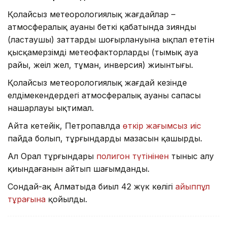
Қолайсыз метеорологиялық жағдайлар –
атмосфералық ауаның беткі қабатында зиянды
(ластаушы) заттардың шоғырлануына ықпал ететін
қысқамерзімді метеофакторлардың (тымық ауа
райы, жеңіл жел, тұман, инверсия) жиынтығы.
Қолайсыз метеорологиялық жағдай кезінде
елдімекендердегі атмосфералық ауаның сапасы
нашарлауы ықтимал.
Айта кетейік, Петропавлда
өткір жағымсыз иіс
пайда болып, тұрғындардың мазасын қашырды.
Ал Орал тұрғындары
полигон түтінінен
тыныс алу
қиындағанын айтып шағымданды.
Сондай-ақ Алматыда биыл 42 жүк көлігі
айыппұл
тұрағына
қойылды.