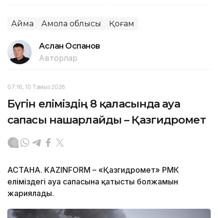
Аймақ
Ақмола облысы
Қоғам
Аслан Оспанов
Авторлар
07:16, 10 Тамыз 2026
Бүгін еліміздің 8 қаласында ауа
сапасы нашарлайды – Қазгидромет
АСТАНА. KAZINFORM – «Қазгидромет» РМК
еліміздегі ауа сапасына қатысты болжамын
жариялады.