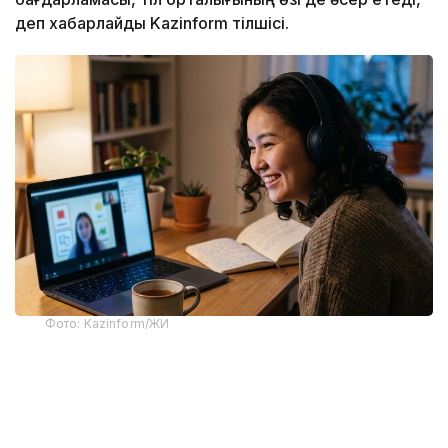
деп хабарлайды Kazinform тілшісі.
Фото: Kazinform/ЖИ
Тіл курстарындағы бағаны салыстырған кезде
ересектерге арналған ағылшын тілі
бағдарламасына тоқталдық. Себебі қазіргі кезде