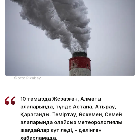
Фото: Pixabay
10 тамызда Жезқазған, Алматы
қалаларында, түнде Астана, Атырау,
Қарағанды, Теміртау, Өскемен, Семей
қалаларында қолайсыз метеорологиялық
жағдайлар күтіледі, – делінген
хабарламада.