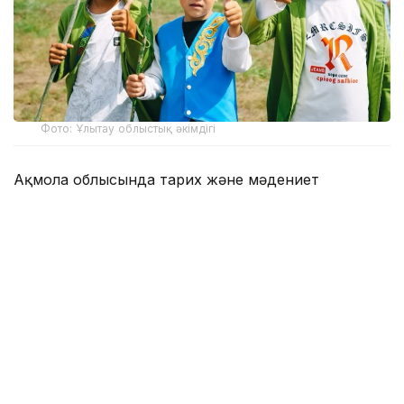
Фото: Ұлытау облыстық әкімдігі
Ақмола облысында тарих және мәдениет
саласындағы волонтерлікті дамытуға бағытталған
MADENIETTI MURA жобасы аясында шағын
гранттар байқауында үздік деп танылған
«ЭтноЛагерь» жобасы жүзеге асырылды.
Жоба жастардың Қазақстанның тарихи-мәдени
мұрасына қызығушылығын арттыруға, ұлттық
құндылықтарды дәріптеуге және өскелең ұрпақты
мәдени мұраны сақтауға бағытталған волонтерлік
бастамаларға тартуды көздейді.