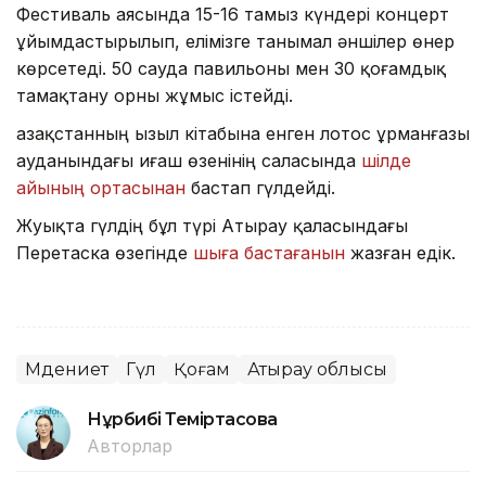
Фестиваль аясында 15-16 тамыз күндері концерт
ұйымдастырылып, елімізге танымал әншілер өнер
көрсетеді. 50 сауда павильоны мен 30 қоғамдық
тамақтану орны жұмыс істейді.
Қазақстанның Қызыл кітабына енген лотос Құрманғазы
ауданындағы Қиғаш өзенінің саласында
шілде
айының ортасынан
бастап гүлдейді.
Жуықта гүлдің бұл түрі Атырау қаласындағы
Перетаска өзегінде
шыға бастағанын
жазған едік.
Мәдениет
Гүл
Қоғам
Атырау облысы
Нұрбибі Теміртасова
Авторлар