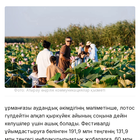
Фото: Атырау өңірлік коммуникациялар қызметі
Құрманғазы аудандық әкімдігінің мәліметінше, лотос
гүлдейтін алқап қыркүйек айының соңына дейін
келушілер үшін ашық болады. Фестивалді
ұйымдастыруға бөлінген 191,9 млн теңгенің 131,9
млн теңгесі инфрақұрылымдық жобаларға, 60 млн