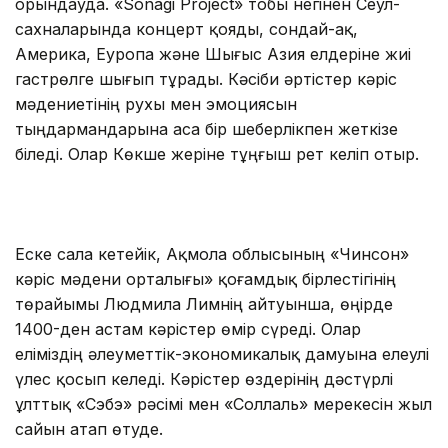
орындауда. «Sonagi Proje­ct» тобы негінен Сеул­
сахналарында концерт қояды, сондай-ақ,
Америка, Еуропа жəне Шығыс Азия елдеріне жиі
гастрөлге шығып тұрады. Кəсіби əртістер кəріс
мәдениетінің рухы мен эмоциясын
тыңдармандарына аса бір шеберлікпен жеткізе
біледі. Олар Көкше жеріне тұңғыш рет келіп отыр.
Еске сала кетейік, Ақмола облысының «Чинсон»
кәріс мәдени орталығы» қоғамдық бірлестігінің
төрайымы Людмила Лимнің айтуынша, өңірде
1400-ден астам кәрістер өмір сүреді. Олар
еліміздің әлеуметтік-экономикалық дамуына елеулі
үлес қосып келеді. Кəрістер өздерінің дәстүрлі
ұлттық «Сэбэ» рәсімі мен «Соллаль» мерекесін жыл
сайын атап өтуде.