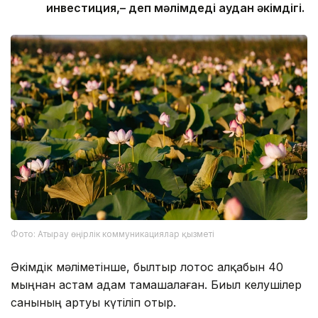
инвестиция,– деп мәлімдеді аудан әкімдігі.
Фото: Атырау өңірлік коммуникациялар қызметі
Әкімдік мәліметінше, былтыр лотос алқабын 40
мыңнан астам адам тамашалаған. Биыл келушілер
санының артуы күтіліп отыр.