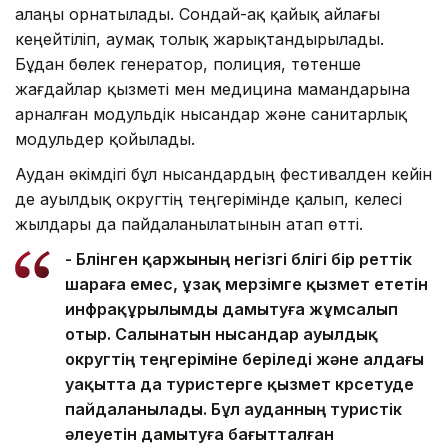
алаңы орнатылады. Сондай-ақ қайық айлағы
кеңейтіліп, аумақ толық жарықтандырылады.
Бұдан бөлек генератор, полиция, төтенше
жағдайлар қызметі мен медицина мамандарына
арналған модульдік нысандар және санитарлық
модульдер қойылады.
Аудан әкімдігі бұл нысандардың фестивалден кейін
де ауылдық округтің теңгерімінде қалып, келесі
жылдары да пайдаланылатынын атап өтті.
- Бөлінген қаржының негізгі бөлігі бір реттік
шараға емес, ұзақ мерзімге қызмет ететін
инфрақұрылымды дамытуға жұмсалып
отыр. Салынатын нысандар ауылдық
округтің теңгеріміне беріледі және алдағы
уақытта да туристерге қызмет көрсетуде
пайдаланылады. Бұл ауданның туристік
әлеуетін дамытуға бағытталған