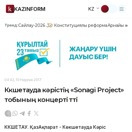
KAZINFORM
KZ
Сайлау-2026
Конституциялық реформа
Арнайы жо
Тренд:
04:42, 10 Наурыз 2017
Көкшетауда кәрістің «Sonagi Projec­t»
тобының концерті өтті
КӨКШЕТАУ. ҚазАқпарат - Көкшетауда Кәріс