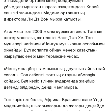
этномәдени орталығының қолдауымен
ұйымдастырылған шараға Қазақстандағы Корей
елшілігі жанындағы Мәдени орталықтың
директоры Ли Дэ Вон мырза қатысты.
Аталмыш топ 2006 жылы құрылған екен. Топтың
шығармашылық жетекшісі Чанг Джэ Хе. Топ
мүшелері негізінен «Чангу» музыкалық аспабымен
ойнайды. Бұл аспапта ойнау мəнері қазақтың­
жыраулық өнері мен термесіне ұқсас.
«Чангу» жаңбыр тамшысының дауысын айнытпай
салады. Сол себепті, топтың атауын «Sonagi»
қойдық. Бұл кəріс тілінен аударғанда жаңбыр
дегенді білдіреді», дейді Чанг мырза.
Топ кəрістен бөлек, Африка, Бразилия жəне Үнді
мәдениетінің шығармаларын да жоғары деңгейде