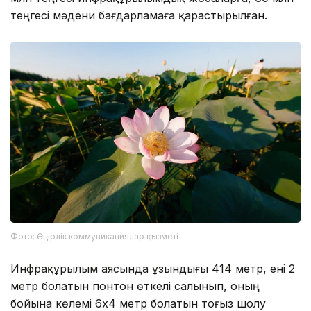
теңгесі мәдени бағдарламаға қарастырылған.
Фото: Өңірлік коммуникациялар қызметі
Инфрақұрылым аясында ұзындығы 414 метр, ені 2
метр болатын понтон өткелі салынып, оның
бойына көлемі 6х4 метр болатын тоғыз шолу