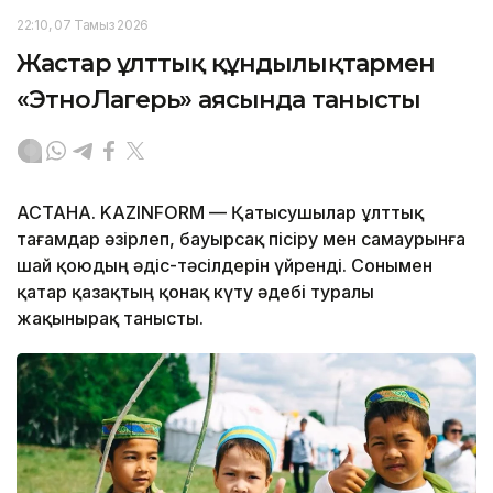
22:10, 07 Тамыз 2026
Жастар ұлттық құндылықтармен
«ЭтноЛагерь» аясында танысты
АСТАНА. KAZINFORM — Қатысушылар ұлттық
тағамдар әзірлеп, бауырсақ пісіру мен самаурынға
шай қоюдың әдіс-тәсілдерін үйренді. Сонымен
қатар қазақтың қонақ күту әдебі туралы
жақынырақ танысты.