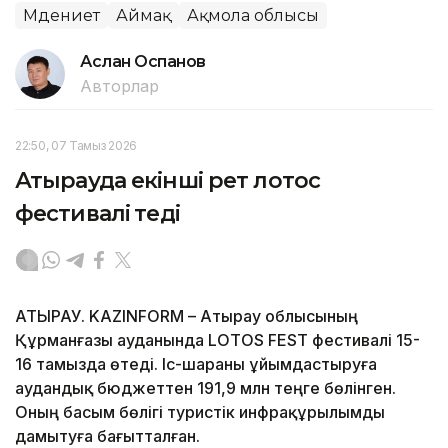
Мәдениет
Аймақ
Ақмола облысы
Аслан Оспанов
Авторлар
22:50, 07 Тамыз 2026
Атырауда екінші рет лотос
фестивалі өтеді
АТЫРАУ. KAZINFORM – Атырау облысының
Құрманғазы ауданында LOTOS FEST фестивалі 15-
16 тамызда өтеді. Іс-шараны ұйымдастыруға
аудандық бюджеттен 191,9 млн теңге бөлінген.
Оның басым бөлігі туристік инфрақұрылымды
дамытуға бағытталған.