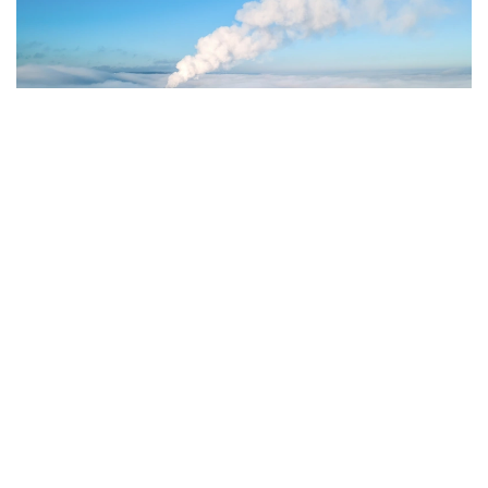
Фото: Magnific.com
5 тамызда қолайсыз метеорологиялық
жағдайлар Ақтөбе қалаласында күтіледі, –
делінген хабарламада.
Қолайсыз метеорологиялық жағдайлар –
атмосфералық ауаның беткі қабатында зиянды
(ластаушы) заттардың шоғырлануына ықпал ететін
қысқамерзімді метеофакторлардың (тымық ауа
райы, жеңіл жел, тұман, инверсия) жиынтығы.