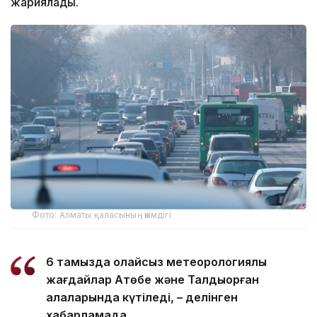
жариялады.
Фото: Алматы қаласының әкімдігі
6 тамызда қолайсыз метеорологиялық
жағдайлар Ақтөбе және Талдықорған
қалаларында күтіледі, – делінген
хабарламада.