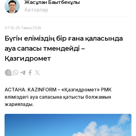
Жасұлан Бақытбекұлы
Авторлар
07:16, 05 Тамыз 2026
Бүгін еліміздің бір ғана қаласында
ауа сапасы төмендейді –
Қазгидромет
АСТАНА. KAZINFORM – «Қазгидромет» РМК
еліміздегі ауа сапасына қатысты болжамын
жариялады.