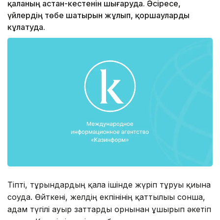
қаланың астан-кестенін шығаруда. Әсіресе,
үйлердің төбе шатырын жұлып, қоршауларды
кұлатуда.
Тіпті, тұрғындардың қала ішінде жүріп тұруы қиынға
соғуда. Өйткені, желдің екпінінің қаттылығы сонша,
адам түгілі ауыр заттарды орнынан ұшырып әкетіп