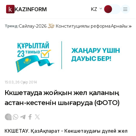
KAZINFORM
KZ
Сайлау-2026
Конституциялық реформа
Арнайы жо
Тренд:
15:03, 26 Сәуір 2014
Көкшетауда жойқын жел қаланың
астан-кестенін шығаруда (ФОТО)
КӨКШЕТАУ. ҚазАқпарат - Көкшетаудағы дүлей жел