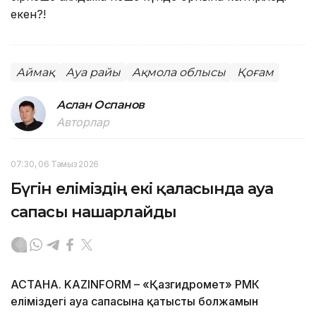
екен?!
Аймақ
Ауа райы
Ақмола облысы
Қоғам
Аслан Оспанов
Авторлар
07:30, 06 Тамыз 2026
Бүгін еліміздің екі қаласында ауа
сапасы нашарлайды
АСТАНА. KAZINFORM – «Қазгидромет» РМК
еліміздегі ауа сапасына қатысты болжамын