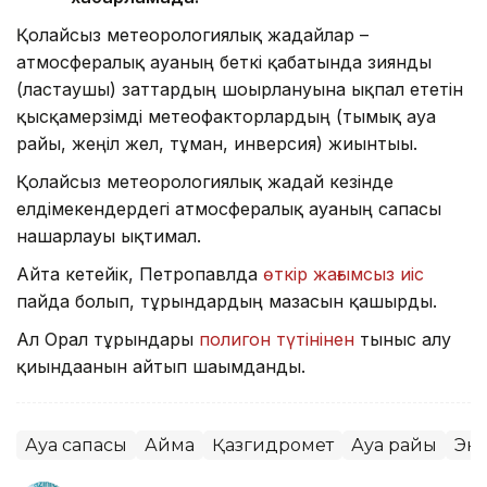
Қолайсыз метеорологиялық жағдайлар –
атмосфералық ауаның беткі қабатында зиянды
(ластаушы) заттардың шоғырлануына ықпал ететін
қысқамерзімді метеофакторлардың (тымық ауа
райы, жеңіл жел, тұман, инверсия) жиынтығы.
Қолайсыз метеорологиялық жағдай кезінде
елдімекендердегі атмосфералық ауаның сапасы
нашарлауы ықтимал.
Айта кетейік, Петропавлда
өткір жағымсыз иіс
пайда болып, тұрғындардың мазасын қашырды.
Ал Орал тұрғындары
полигон түтінінен
тыныс алу
қиындағанын айтып шағымданды.
Ауа сапасы
Аймақ
Қазгидромет
Ауа райы
Эк