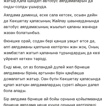
жатыр.Қала ішіндегі автобус аялдамаларын да
оңды-солды ұшыруда.
Аялдама демекші, еске сала кетсек, осыған дейін
де Көкшетау қаласының Жайлау шағынауданында
автобус аялдамасының жығылып қалғаны жөнінде
жазған болатынбыз.
Өкінішке орай, содан бері қанша уақыт өтсе де,
әлгі аялдаманы қалпына келтірген жан жоқ. Оның
жамбастап жатып қалғанына тұрғындардың да көзі
үйреніп кеткен тәрізді.
Енді міне, ол аз болғандай дүлей жел бірнеше
аялдаманы бірінің артынан бірін қаңбақша
домалатып жатыр. Оған бүгін Көкшетау қаласында
құлап жатқан аялдамалардың суреті айқын дәлел
бола алады.
Бір аялдама бірнеше ай бойы орнына қойылмағанда
бірнеше аялдама неше күнде орнына келтіріледі