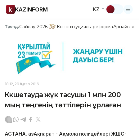
KAZINFORM
KZ
Сайлау-2026
Конституциялық реформа
Арнайы жо
Тренд:
18:12, 29 Қаңтар 2016
Көкшетауда жүк тасушы 1 млн 200
мың теңгенің тәттілерін ұрлаған
АСТАНА. ҚазАқпарат - Ақмола полицейлері ЖШС-