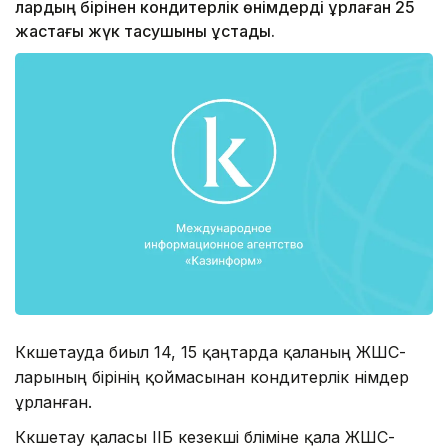
лардың бірінен кондитерлік өнімдерді ұрлаған 25
жастағы жүк тасушыны ұстады.
Көкшетауда биыл 14, 15 қаңтарда қаланың ЖШС-
ларының бірінің қоймасынан кондитерлік өнімдер
ұрланған.
Көкшетау қаласы ІІБ кезекші бөліміне қала ЖШС-