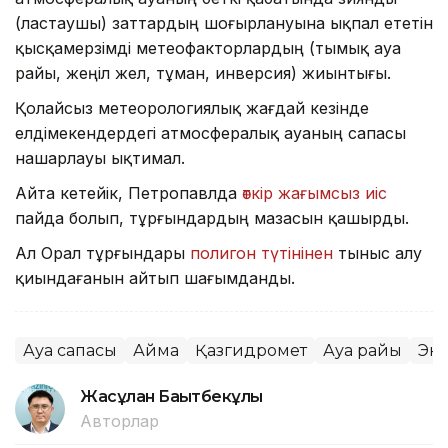
(ластаушы) заттардың шоғырлануына ықпал ететін
қысқамерзімді метеофакторлардың (тымық ауа
райы, жеңіл жел, тұман, инверсия) жиынтығы.
Қолайсыз метеорологиялық жағдай кезінде
елдімекендердегі атмосфералық ауаның сапасы
нашарлауы ықтимал.
Айта кетейік, Петропавлда
өткір жағымсыз иіс
пайда болып, тұрғындардың мазасын қашырды.
Ал Орал тұрғындары
полигон түтінінен
тыныс алу
қиындағанын айтып шағымданды.
Ауа сапасы
Аймақ
Қазгидромет
Ауа райы
Эк
Жасұлан Бақытбекұлы
Авторлар