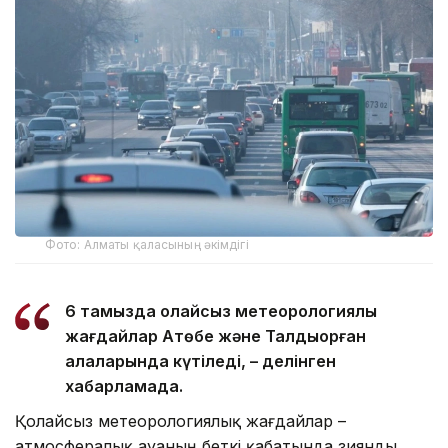
Фото: Алматы қаласының әкімдігі
6 тамызда қолайсыз метеорологиялық
жағдайлар Ақтөбе және Талдықорған
қалаларында күтіледі, – делінген
хабарламада.
Қолайсыз метеорологиялық жағдайлар –
атмосфералық ауаның беткі қабатында зиянды