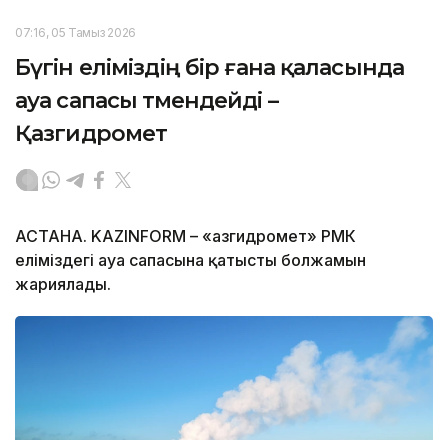
07:16, 05 Тамыз 2026
Бүгін еліміздің бір ғана қаласында
ауа сапасы төмендейді –
Қазгидромет
АСТАНА. KAZINFORM – «Қазгидромет» РМК
еліміздегі ауа сапасына қатысты болжамын
жариялады.