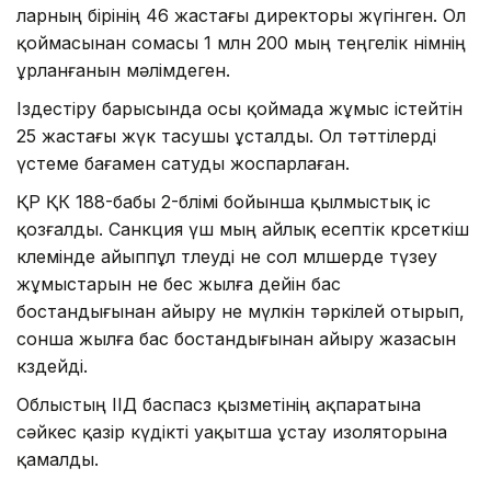
ларның бірінің 46 жастағы директоры жүгінген. Ол
қоймасынан сомасы 1 млн 200 мың теңгелік өнімнің
ұрланғанын мәлімдеген.
Іздестіру барысында осы қоймада жұмыс істейтін
25 жастағы жүк тасушы ұсталды. Ол тәттілерді
үстеме бағамен сатуды жоспарлаған.
ҚР ҚК 188-бабы 2-бөлімі бойынша қылмыстық іс
қозғалды. Санкция үш мың айлық есептік көрсеткіш
көлемінде айыппұл төлеуді не сол мөлшерде түзеу
жұмыстарын не бес жылға дейін бас
бостандығынан айыру не мүлкін тәркілей отырып,
сонша жылға бас бостандығынан айыру жазасын
көздейді.
Облыстың ІІД баспасөз қызметінің ақпаратына
сәйкес қазір күдікті уақытша ұстау изоляторына
қамалды.