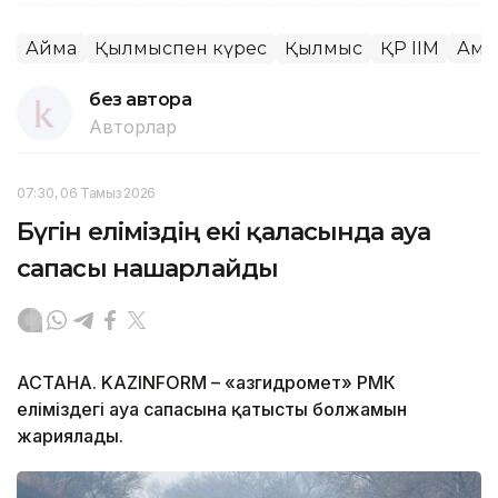
Аймақ
Қылмыспен күрес
Қылмыс
ҚР ІІМ
Ақм
без автора
Авторлар
07:30, 06 Тамыз 2026
Бүгін еліміздің екі қаласында ауа
сапасы нашарлайды
АСТАНА. KAZINFORM – «Қазгидромет» РМК
еліміздегі ауа сапасына қатысты болжамын
жариялады.