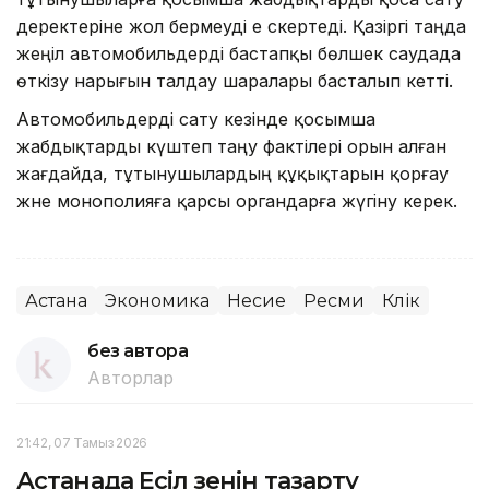
деректеріне жол бермеуді е скертеді. Қазіргі таңда
жеңіл автомобильдерді бастапқы бөлшек саудада
өткізу нарығын талдау шаралары басталып кетті.
Автомобильдерді сату кезінде қосымша
жабдықтарды күштеп таңу фактілері орын алған
жағдайда, тұтынушылардың құқықтарын қорғау
және монополияға қарсы органдарға жүгіну керек.
Астана
Экономика
Несие
Ресми
Көлік
без автора
Авторлар
21:42, 07 Тамыз 2026
Астанада Есіл өзенін тазарту