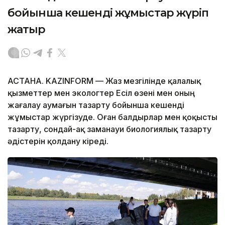
бойынша кешенді жұмыстар жүріп
жатыр
АСТАНА. KAZINFORM — Жаз мезгілінде қалалық
қызметтер мен экологтер Есіл өзені мен оның
жағалау аумағын тазарту бойынша кешенді
жұмыстар жүргізуде. Оған балдырлар мен қоқысты
тазарту, сондай-ақ заманауи биологиялық тазарту
әдістерін қолдану кіреді.