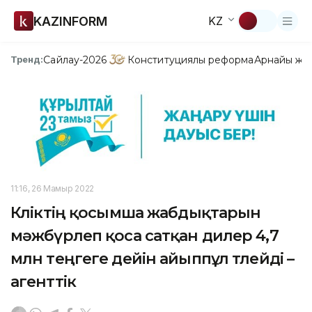
KAZINFORM
KZ
Сайлау-2026
Конституциялық реформа
Арнайы жо
Тренд:
11:16, 26 Мамыр 2022
Көліктің қосымша жабдықтарын
мәжбүрлеп қоса сатқан дилер 4,7
млн теңгеге дейін айыппұл төлейді –
агенттік