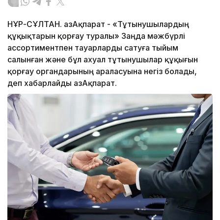
НҰР-СҰЛТАН. ҚазАқпарат - «Тұтынушылардың
құқықтарын қорғау туралы» Заңда мәжбүрлі
ассортиментпен тауарларды сатуға тыйым
салынған және бұл ахуал тұтынушылар құқығын
қорғау органдарының араласуына негіз болады,
деп хабарлайды ҚазАқпарат.