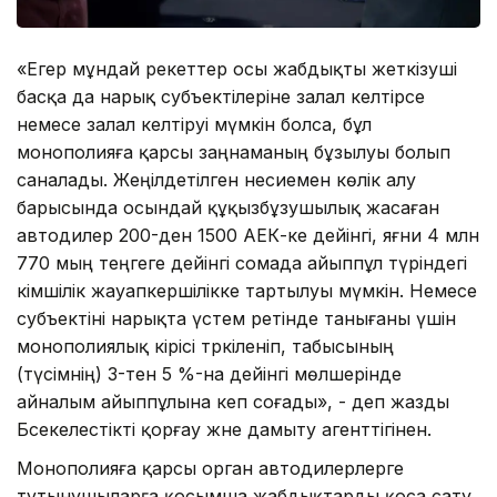
«Егер мұндай әрекеттер осы жабдықты жеткізуші
басқа да нарық субъектілеріне залал келтірсе
немесе залал келтіруі мүмкін болса, бұл
монополияға қарсы заңнаманың бұзылуы болып
саналады. Жеңілдетілген несиемен көлік алу
барысында осындай құқызбұзушылық жасаған
автодилер 200-ден 1500 АЕК-ке дейінгі, яғни 4 млн
770 мың теңгеге дейінгі сомада айыппұл түріндегі
әкімшілік жауапкершілікке тартылуы мүмкін. Немесе
субъектіні нарықта үстем ретінде танығаны үшін
монополиялық кірісі тәркіленіп, табысының
(түсімнің) 3-тен 5 %-на дейінгі мөлшерінде
айналым айыппұлына әкеп соғады», - деп жазды
Бәсекелестікті қорғау және дамыту агенттігінен.
Монополияға қарсы орган автодилерлерге
тұтынушыларға қосымша жабдықтарды қоса сату