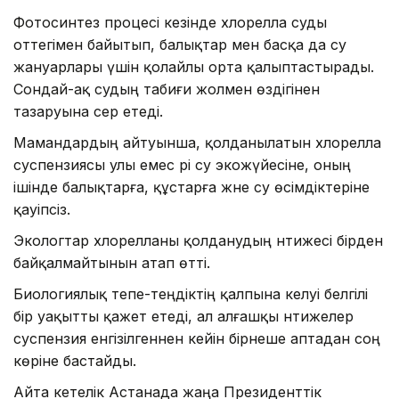
Фотосинтез процесі кезінде хлорелла суды
оттегімен байытып, балықтар мен басқа да су
жануарлары үшін қолайлы орта қалыптастырады.
Сондай-ақ судың табиғи жолмен өздігінен
тазаруына әсер етеді.
Мамандардың айтуынша, қолданылатын хлорелла
суспензиясы улы емес әрі су экожүйесіне, оның
ішінде балықтарға, құстарға және су өсімдіктеріне
қауіпсіз.
Экологтар хлорелланы қолданудың нәтижесі бірден
байқалмайтынын атап өтті.
Биологиялық тепе-теңдіктің қалпына келуі белгілі
бір уақытты қажет етеді, ал алғашқы нәтижелер
суспензия енгізілгеннен кейін бірнеше аптадан соң
көріне бастайды.
Айта кетелік Астанада жаңа Президенттік