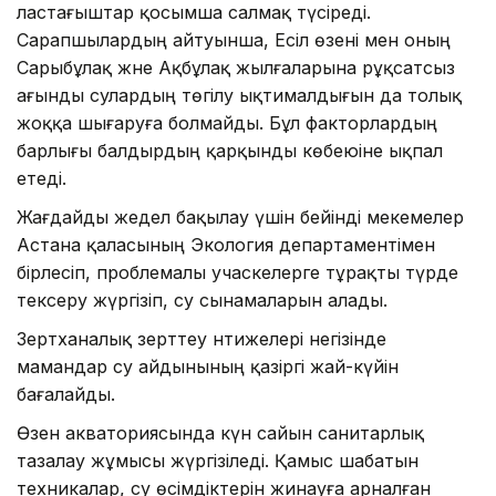
ластағыштар қосымша салмақ түсіреді.
Сарапшылардың айтуынша, Есіл өзені мен оның
Сарыбұлақ және Ақбұлақ жылғаларына рұқсатсыз
ағынды сулардың төгілу ықтималдығын да толық
жоққа шығаруға болмайды. Бұл факторлардың
барлығы балдырдың қарқынды көбеюіне ықпал
етеді.
Жағдайды жедел бақылау үшін бейінді мекемелер
Астана қаласының Экология департаментімен
бірлесіп, проблемалы учаскелерге тұрақты түрде
тексеру жүргізіп, су сынамаларын алады.
Зертханалық зерттеу нәтижелері негізінде
мамандар су айдынының қазіргі жай-күйін
бағалайды.
Өзен акваториясында күн сайын санитарлық
тазалау жұмысы жүргізіледі. Қамыс шабатын
техникалар, су өсімдіктерін жинауға арналған