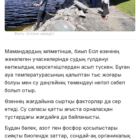
Фото: Астана әкімдігі
Мамандардың мәліметінше, биыл Есіл өзенінің
жекелеген учаскелерінде судың гүлденуі
көпжылдық көрсеткіштерден асып түскен. Бұған
ауа температурасының қалыптан тыс жоғары
болуы мен су деңгейінің төмендеуі негізгі себеп
болып отыр.
Өзеннің жағдайына сыртқы факторлар да әсер
етеді. Су сапасы қатты ағыста орналасқан
тұстардағы жағдайға да байланысты.
Бұдан бөлек, азот пен фосфор қосылыстары
сияқты биогендік заттар, сондай-ақ органикалық