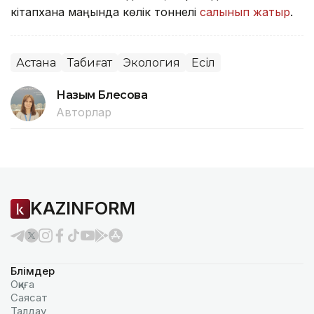
кітапхана маңында көлік тоннелі
салынып жатыр
.
Астана
Табиғат
Экология
Есіл
Назым Бөлесова
Авторлар
KAZINFORM
Бөлімдер
Оқиға
Саясат
Талдау