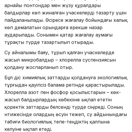
арнайы понтондар мен жүзу құралдары
балдырлар көп жиналған учаскелерді тазарту үшін
пайдаланылады. Әсіресе жағалау бойындағы халық
көп демалатын орындарға ерекше назар
аударылады. Сонымен қатар жағалау аумағы
тұрақты түрде тазартылып отырады.
Су айналымы баяу, тұрып қалған учаскелерде
жасыл микробалдыр – хлорелла суспензиясын
қолдану жоспарланып отыр.
Бұл әдіс химиялық заттарды қолдануға экологиялық
тұрғыдан қауіпсіз балама ретінде қарастырылады.
Хлорелла азот пен фосфор қосылыстарын – көк-
жасыл балдырлардың көбеюіне ықпал ететін
қоректік заттарды белсенді түрде сіңіреді. Соның
нәтижесінде олардың өсуін тежеп, су айдынындағы
табиғи биологиялық тепе-теңдіктің қалпына
келуіне ықпал етеді.