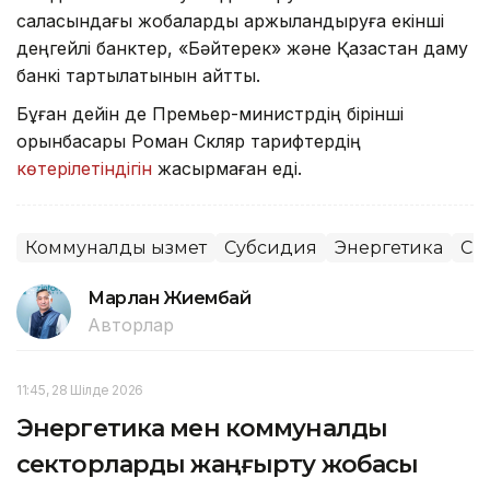
саласындағы жобаларды қаржыландыруға екінші
деңгейлі банктер, «Бәйтерек» және Қазақстан даму
банкі тартылатынын айтты.
Бұған дейін де Премьер-министрдің бірінші
орынбасары Роман Скляр тарифтердің
көтерілетіндігін
жасырмаған еді.
Коммуналдық қызмет
Субсидия
Энергетика
Сы
Марлан Жиембай
Авторлар
11:45, 28 Шілде 2026
Энергетика мен коммуналдық
секторларды жаңғырту жобасы