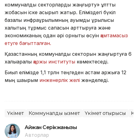
коммуналдық секторларды жаңғырту» ұлттық
жобасын іске асырып жатыр. Еліміздегі бүкіл
базалық инфрақұрылымның ауқымды құрылысы
халықтың тұрмыс сапасын арттыруға және
экономиканың одан әрі орнықты өсуін
қамтамасыз
етуге бағытталған.
Қазақстанның коммуналдық секторын жаңғыртуға 6
халықаралық
қаржы институты
көмектеседі.
Биыл елімізде 1,1 трлн теңгеден астам қаржыға 12
мың шақырым
инженерлік желі
жөнделеді.
Үкімет
Коммуналдық қызмет
Үкімет отырысы
Құ
Айжан Серікжанқызы
Авторлар