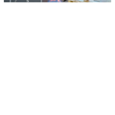
Фото: Kazinform
Вице-премьер «Энергетикалық және коммуналдық
секторларды жаңғырту» ұлттық жобасын іске
асыруда шешуді қажет ететін үш негізгі міндетке
тоқталды. Біріншіден, артта қалған өңір әкімдіктері
биылғы инфрақұрылымдық жобалардың уақытылы
аяқталуын ерекше бақылауға алуы қажет.