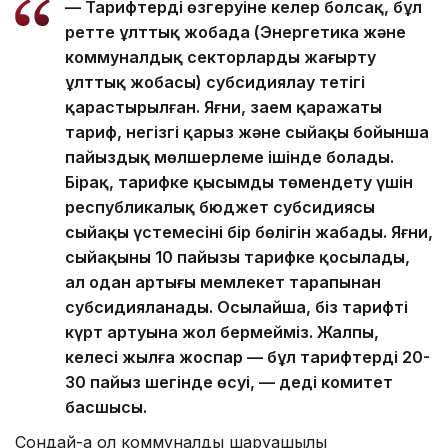
— Тарифтердің өзгеруіне келер болсақ, бұл
ретте ұлттық жобада (Энергетика және
коммуналдық секторларды жаңғырту
ұлттық жобасы) субсидиялау тетігі
қарастырылған. Яғни, заем қаражаты
тариф, негізгі қарыз және сыйақы бойынша
пайыздық мөлшерлеме ішінде болады.
Бірақ, тарифке қысымды төмендету үшін
республикалық бюджет субсидиясы
сыйақы үстемесінің бір бөлігін жабады. Яғни,
сыйақының 10 пайызы тарифке қосылады,
ал одан артығы мемлекет тарапынан
субсидияланады. Осылайша, біз тарифтің
күрт артуына жол бермейміз. Жалпы,
келесі жылға жоспар — бұл тарифтердің 20-
30 пайыз шегінде өсуі, — деді комитет
басшысы.
Сондай-ақ ол коммуналдық шаруашылық