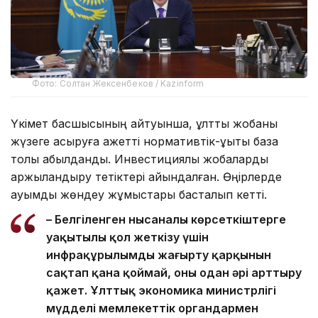
Фото: Солтан Жексенбеков / Kazinform
Үкімет басшысының айтуынша, ұлттық жобаны
жүзеге асыруға қажетті нормативтік-құқықтық база
толық қабылданды. Инвестициялық жобаларды
қаржыландыру тетіктері айқындалған. Өңірлерде
ауқымды жөндеу жұмыстары басталып кетті.
– Белгіленген нысаналы көрсеткіштерге
уақытылы қол жеткізу үшін
инфрақұрылымды жаңғырту қарқынын
сақтап қана қоймай, оны одан әрі арттыру
қажет. Ұлттық экономика министрлігі
мүдделі мемлекеттік органдармен