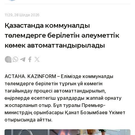
11:29, 28 Шілде 2026
Қазақстанда коммуналдық
төлемдерге берілетін әлеуметтік
көмек автоматтандырылады
АСТАНА. KAZINFORM – Елімізде коммуналдық
төлемдерге берілетін тұрғын үй көмегін
тағайындау процесі автоматтандырылып,
өңірлерде есептегіш құралдарды жаппай орнату
жоспарланып отыр. Бұл туралы Премьер-
министрдің орынбасары Қанат Бозымбаев Үкімет
отырысында айтты.