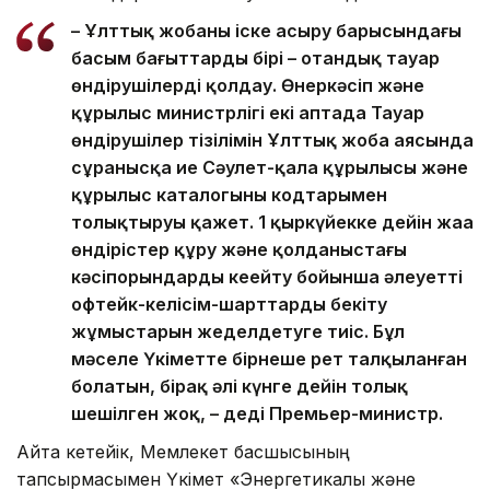
– Ұлттық жобаны іске асыру барысындағы
басым бағыттардың бірі – отандық тауар
өндірушілерді қолдау. Өнеркәсіп және
құрылыс министрлігі екі аптада Тауар
өндірушілер тізілімін Ұлттық жоба аясында
сұранысқа ие Сәулет-қала құрылысы және
құрылыс каталогының кодтарымен
толықтыруы қажет. 1 қыркүйекке дейін жаңа
өндірістер құру және қолданыстағы
кәсіпорындарды кеңейту бойынша әлеуетті
офтейк-келісім-шарттарды бекіту
жұмыстарын жеделдетуге тиіс. Бұл
мәселе Үкіметте бірнеше рет талқыланған
болатын, бірақ әлі күнге дейін толық
шешілген жоқ, – деді Премьер-министр.
Айта кетейік, Мемлекет басшысының
тапсырмасымен Үкімет «Энергетикалық және