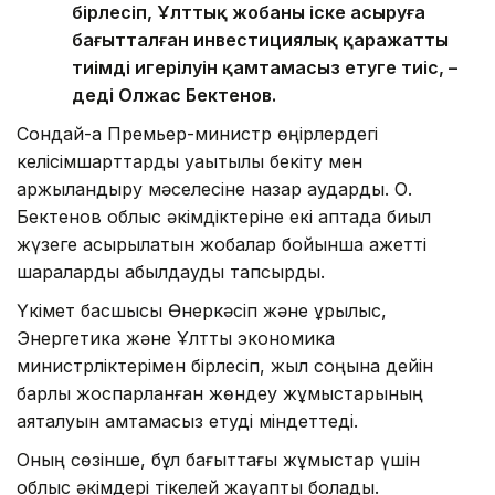
бірлесіп, Ұлттық жобаны іске асыруға
бағытталған инвестициялық қаражаттың
тиімді игерілуін қамтамасыз етуге тиіс, –
деді Олжас Бектенов.
Сондай-ақ Премьер-министр өңірлердегі
келісімшарттарды уақытылы бекіту мен
қаржыландыру мәселесіне назар аударды. О.
Бектенов облыс әкімдіктеріне екі аптада биыл
жүзеге асырылатын жобалар бойынша қажетті
шараларды қабылдауды тапсырды.
Үкімет басшысы Өнеркәсіп және құрылыс,
Энергетика және Ұлттық экономика
министрліктерімен бірлесіп, жыл соңына дейін
барлық жоспарланған жөндеу жұмыстарының
аяқталуын қамтамасыз етуді міндеттеді.
Оның сөзінше, бұл бағыттағы жұмыстар үшін
облыс әкімдері тікелей жауапты болады.