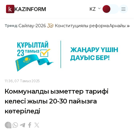
KAZINFORM
KZ
Сайлау-2026
Конституциялық реформа
Арнайы жо
Тренд:
11:36, 07 Тамыз 2025
Коммуналдық қызметтер тарифі
келесі жылы 20-30 пайызға
көтеріледі