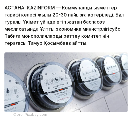
АСТАНА. KAZINFORM — Коммуналдық қызметтер
тарифі келесі жылы 20-30 пайызға көтеріледі. Бұл
туралы Үкімет үйінде өтіп жатқан баспасөз
мәслихатында Ұлттық экономика министрлігісубс
Табиғи монополияларды реттеу комитетінің
төрағасы Тимур Қосымбаев айтты.
Фото: Pixabay.com