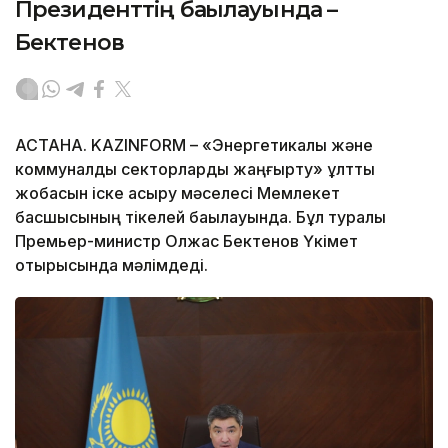
Президенттің бақылауында –
Бектенов
АСТАНА. KAZINFORM – «Энергетикалық және
коммуналдық секторларды жаңғырту» ұлттық
жобасын іске асыру мәселесі Мемлекет
басшысының тікелей бақылауында. Бұл туралы
Премьер-министр Олжас Бектенов Үкімет
отырысында мәлімдеді.