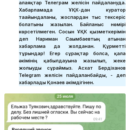
алаяқтар Телеграм желісін пайдалануда.
Хабарламада ҰҚК-дан куратор
тағайындалғаны, жоспардан тыс тексеріс
болатыны жазылған. Байланыс нөмірі
көрсетілмеген. Сосын ҰҚК қызметкерімін
деп Нариман Сағымбаевтың атынан
хабарлама да жолданған. Құрметті
тұрғындар! Егер сұрақтар болса, қала
әкімінің қабылдауына жазылып, жеке
жолығуды сұраймыз. Асхат Бердіханов
Telegram желісін пайдаланбайды, - деп
хабарлады Қонаев әкімдігінен.