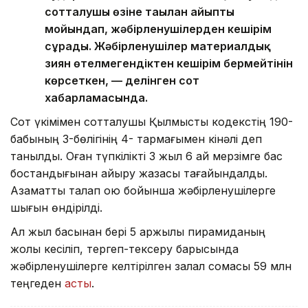
сотталушы өзіне тағылған айыпты
мойындап, жәбірленушілерден кешірім
сұрады. Жәбірленушілер материалдық
зиян өтелмегендіктен кешірім бермейтінін
көрсеткен, — делінген сот
хабарламасында.
Сот үкімімен сотталушы Қылмыстық кодекстің 190-
бабының 3-бөлігінің 4- тармағымен кінәлі деп
танылды. Оған түпкілікті 3 жыл 6 ай мерзімге бас
бостандығынан айыру жазасы тағайындалды.
Азаматтық талап қою бойынша жәбірленушілерге
шығын өндірілді.
Ал жыл басынан бері 5 қаржылық пирамиданың
жолы кесіліп, тергеп-тексеру барысында
жәбірленушілерге келтірілген залал сомасы 59 млн
теңгеден
асты
.