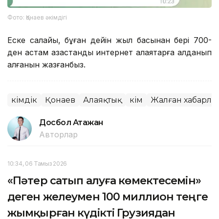
Фото: Қонаев әкімдігі
Еске салайық, бұған дейін жыл басынан бері 700-
ден астам қазақстандық интернет алаяқтарға алданып
қалғанын жазғанбыз.
Әкімдік
Қонаев
Алаяқтық
Әкім
Жалған хабарла
Досбол Атажан
Авторлар
10:34, 06 Тамыз 2026
«Пәтер сатып алуға көмектесемін»
деген желеумен 100 миллион теңге
жымқырған күдікті Грузиядан