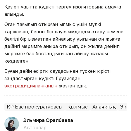
Қазіргі уақытта күдікті тергеу изоляторына қамауға
алынды.
Оған тағылып отырған қылмыс үшін мүлкі
тәркіленіп, белгілі бір лауазымдарды атқару немесе
белгілі бір қызметпен айналысу құқығынан он жылға
дейінгі мерзімге айыра отырып, он жылға дейінгі
мерзімге бас бостандығынан айыру жазасы
көзделген.
Бұған дейін есірткі саудасынан түскен кірісті
заңдастырған күдікті Грузиядан
экстрадицияланғанын
жазған едік.
ҚР Бас прокуратурасы
Қылмыс
Алаяқтық
Экс
Эльмира Оралбаева
Авторлар