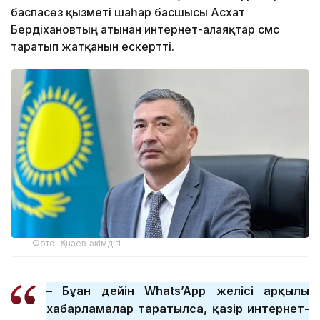
баспасөз қызметі шаһар басшысы Асхат
Бердіхановтың атынан интернет-алаяқтар смс
таратып жатқанын ескертті.
Фото: Қонаев әкімдігі
– Бұған дейін Whats’App желісі арқылы
хабарламалар таратылса, қазір интернет-