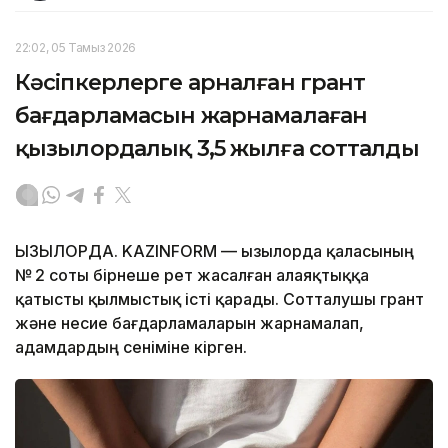
22:02, 05 Тамыз 2026
Кәсіпкерлерге арналған грант
бағдарламасын жарнамалаған
қызылордалық 3,5 жылға сотталды
ҚЫЗЫЛОРДА. KAZINFORM — Қызылорда қаласының
№ 2 соты бірнеше рет жасалған алаяқтыққа
қатысты қылмыстық істі қарады. Сотталушы грант
және несие бағдарламаларын жарнамалап,
адамдардың сеніміне кірген.