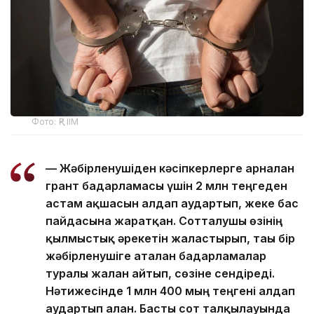
Фото: ҚР ІІМ
— Жәбірленушіден кәсіпкерлерге арналған
грант бағдарламасы үшін 2 млн теңгеден
астам ақшасын алдап аудартып, жеке бас
пайдасына жаратқан. Сотталушы өзінің
қылмыстық әрекетін жалғастырып, тағы бір
жәбірленушіге аталған бағдарламалар
туралы жалған айтып, сөзіне сендіреді.
Нәтижесінде 1 млн 400 мың теңгені алдап
аудартып алған. Басты сот талқылауында