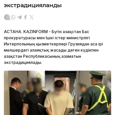
экстрадицияланды
АСТАНА. KAZINFORM - Бүгін Қазақстан Бас
прокуратурасы мен Ішкі істер министрлігі
Интерполының қызметкерлері Грузиядан аса ірі
мөлшердегі алаяқтық жасады деген күдікпен
Қазақстан Республикасының азаматын
экстрадициялады.