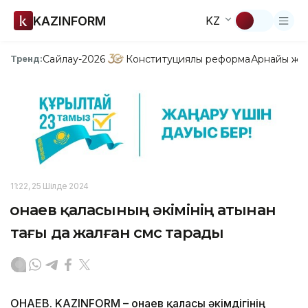
KAZINFORM
KZ
Сайлау-2026
Конституциялық реформа
Арнайы жо
Тренд:
11:22, 25 Шілде 2024
Қонаев қаласының әкімінің атынан
тағы да жалған смс тарады
ҚОНАЕВ. KAZINFORM – Қонаев қаласы әкімдігінің