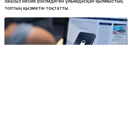
заңсыз несие рәсімдеген ұйымдасқан қылмыстық
топтың қызметін тоқтатты.
Фото: Canva
Биыл Ақмола облысының мамандандырылған
прокурорлары аса ірі мөлшердегі алаяқтық жасады
деп айыпталған ұйымдасқан қылмыстық топтың 21
мүшесіне қатысты қылмыстық іс бойынша сотқа дейінгі