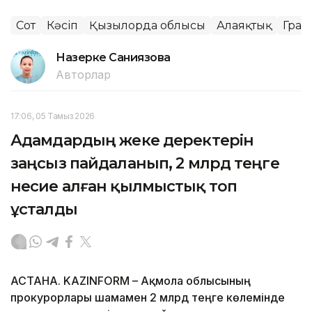
Сот
Кәсіп
Қызылорда облысы
Алаяқтық
Гран
Назерке Саниязова
Авторлар
17:06, 05 Тамыз 2026
Адамдардың жеке деректерін
заңсыз пайдаланып, 2 млрд теңге
несие алған қылмыстық топ
ұсталды
АСТАНА. KAZINFORM – Ақмола облысының
прокурорлары шамамен 2 млрд теңге көлемінде