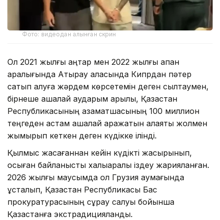
Фото: видеодан алынған скрин
Ол 2021 жылғы қаңтар мен 2022 жылғы ақпан
аралығында Атырау қаласында Кипрдан пәтер
сатып алуға жәрдем көрсетемін деген сылтаумен,
бірнеше ақшалай аударым арқылы, Қазақстан
Республикасының азаматшасының 100 миллион
теңгеден астам ақшалай қаражатын алаяқтық жолмен
жымқырып кеткен деген күдікке ілінді.
Қылмыс жасағаннан кейін күдікті жасырынып,
осыған байланысты халықаралық іздеу жарияланған.
2026 жылғы маусымда ол Грузия аумағында
ұсталып, Қазақстан Республикасы Бас
прокуратурасының сұрау салуы бойынша
Қазақстанға экстрадицияланды.